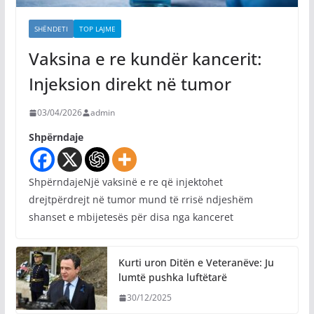
SHËNDETI
TOP LAJME
Vaksina e re kundër kancerit:
Injeksion direkt në tumor
03/04/2026
admin
Shpërndaje
ShpërndajeNjë vaksinë e re që injektohet
drejtpërdrejt në tumor mund të rrisë ndjeshëm
shanset e mbijetesës për disa nga kanceret
Kurti uron Ditën e Veteranëve: Ju
lumtë pushka luftëtarë
30/12/2025