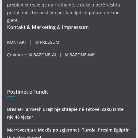
problemet reale që na rrethojnë, e duke u bërë kështu
portali më i besueshëm për familjet shqiptare dhe më
gjerë.
Kontakt & Marketing & Impressum
KONTAKT
|
IMPRESSUM
Çmimore:
ALBAZONE-AL
|
ALBAZONE-MK
Postimet e Fundit
Breshëri armësh drejt një shtëpie në Tetovë, caku ishte
një 48 vjeçar
Marrëveshja e Mekës po zgjerohet, Turqia: Presim Egjiptin
të na bashkohet