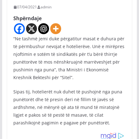
07/04/2021
admin
Shpërndaje
“Ne tashmë jemi duke përgatitur masat e duhura për
të përmbushur nevojat e hotelierëve. Unë e mirëpres
njoftimin e sotëm të sindikatës për t’u bërë thirrje
punëtorëve të mos nënshkruajnë marrëveshjet për
pushimin nga puna”, tha Ministri i Ekonomisë
Kreshnik Bekteshi për “Sitel”.
Sipas tij, hotelierët nuk duhet të pushojnë nga puna
punëtorët dhe të presin deri në fillim të javës së
ardhshme, në mënyrë që ata të mund të miratojnë
ligjet e pakos së të pestë të masave, të cilat
parashikojnë pagimin e pagave për punëtorët.