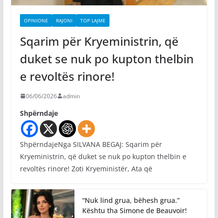
OPINIONE
RAJONI
TOP LAJME
Sqarim për Kryeministrin, që
duket se nuk po kupton thelbin
e revoltës rinore!
06/06/2026
admin
Shpërndaje
ShpërndajeNga SILVANA BEGAJ: Sqarim për
Kryeministrin, që duket se nuk po kupton thelbin e
revoltës rinore! Zoti Kryeministër, Ata që
“Nuk lind grua, bëhesh grua.”
Kështu tha Simone de Beauvoir!