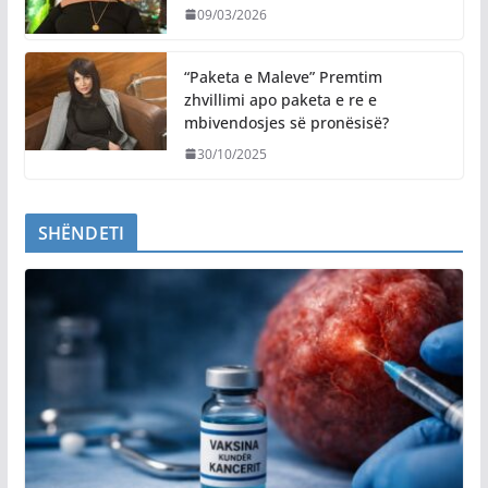
09/03/2026
“Paketa e Maleve” Premtim
zhvillimi apo paketa e re e
mbivendosjes së pronësisë?
30/10/2025
SHËNDETI