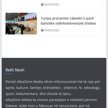
28/05/2026
Turqia prezanton raketën e parë
balistike ndërkontinentale (Video)
05/05/2026
Reth Nesh
Portali AlbaZone Media ofron informacionet më të reja për
lajme, kulturë, familje, shëndetësi , shkencë, fe, teknologji,
sport, dokumentare, dhe shume te tjera.
AlbaZone Media ka mision paraqitjen e realitetit përmes
fakteve, duke mos u fokusuar në senzacione, por në