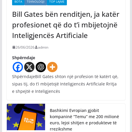
BOTA
TEKNOLOGJI
TOP LAJME
Bill Gates bën renditjen, ja katër
profesionet që do t’i mbijetojnë
Inteligjencës Artificiale
26/06/2026
admin
Shpërndaje
ShpërndajeBill Gates shton një profesion të katërt që,
sipas tij, do t’i mbijetojë Inteligjencës Artificiale Rritja
e shpejtë e Inteligjencës
Bashkimi Evropian gjobit
kompaninë “Temu” me 200 milionë
euro, lejoi shitjen e produkteve të
rrezikshme