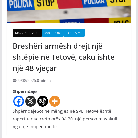
KRONIKË E ZEZË
MAQEDONI
TOP LAJME
Breshëri armësh drejt një
shtëpie në Tetovë, caku ishte
një 48 vjeçar
09/08/2026
admin
Shpërndaje
ShpërndajeSot në mëngjes në SPB Tetovë është
raportuar se rreth orës 04:20, një person mashkull
nga një moped me të