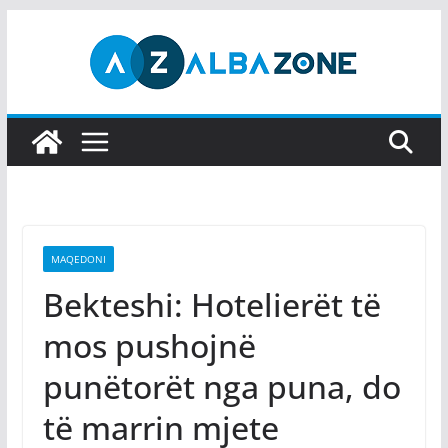
Skip
to
content
MAQEDONI
Bekteshi: Hotelierët të
mos pushojnë
punëtorët nga puna, do
të marrin mjete