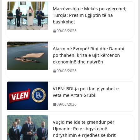
Marrëveshja e Mekës po zgjerohet,
Turqia: Presim Egjiptin të na
bashkohet
09/08/2026
Alarm në Evropë/ Rini dhe Danubi
po thahen, kriza e ujit kërcënon
ekonominë dhe natyrën
09/08/2026
VLEN: BDI-ja po i lan gjynahet e
veta me Artan Grubi!
09/08/2026
​Vuçiq me ide të çmendur për
Ujmanin: Po e shqyrtojmë
ndryshimin e rrjedhës së Ibrit