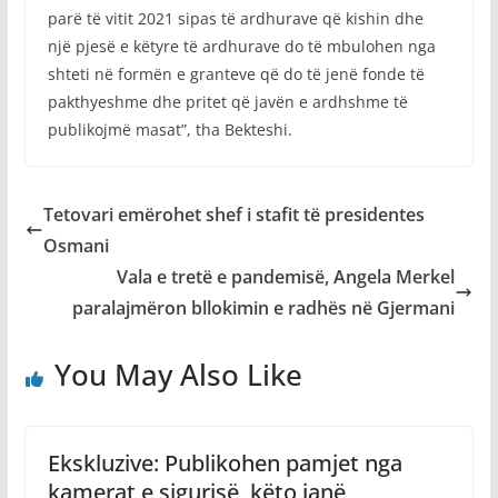
parë të vitit 2021 sipas të ardhurave që kishin dhe
një pjesë e këtyre të ardhurave do të mbulohen nga
shteti në formën e granteve që do të jenë fonde të
pakthyeshme dhe pritet që javën e ardhshme të
publikojmë masat”, tha Bekteshi.
Tetovari emërohet shef i stafit të presidentes
Osmani
Vala e tretë e pandemisë, Angela Merkel
paralajmëron bllokimin e radhës në Gjermani
You May Also Like
Ekskluzive: Publikohen pamjet nga
kamerat e sigurisë, këto janë