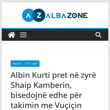
Skip
to
content
RAJONI
TOP LAJME
Albin Kurti pret në zyrë
Shaip Kamberin,
bisedojnë edhe për
takimin me Vuçiçin