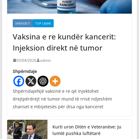
SHËNDETI
TOP LAJME
Vaksina e re kundër kancerit:
Injeksion direkt në tumor
03/04/2026
admin
Shpërndaje
ShpërndajeNjë vaksinë e re që injektohet
drejtpërdrejt në tumor mund të rrisë ndjeshëm
shanset e mbijetesës për disa nga kanceret
Kurti uron Ditën e Veteranëve: Ju
lumtë pushka luftëtarë