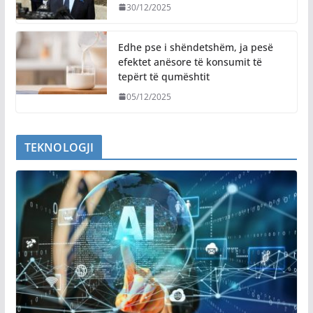
30/12/2025
Edhe pse i shëndetshëm, ja pesë
efektet anësore të konsumit të
tepërt të qumështit
05/12/2025
TEKNOLOGJI