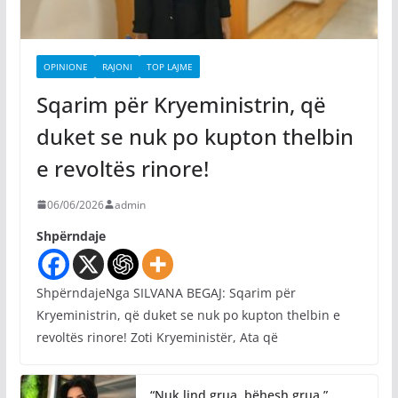
OPINIONE
RAJONI
TOP LAJME
Sqarim për Kryeministrin, që
duket se nuk po kupton thelbin
e revoltës rinore!
06/06/2026
admin
Shpërndaje
ShpërndajeNga SILVANA BEGAJ: Sqarim për
Kryeministrin, që duket se nuk po kupton thelbin e
revoltës rinore! Zoti Kryeministër, Ata që
“Nuk lind grua, bëhesh grua.”