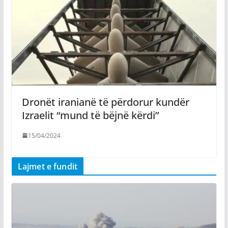
Dronët iranianë të përdorur kundër
Izraelit “mund të bëjnë kërdi”
15/04/2024
Lajmet e fundit