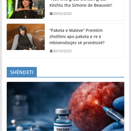
Kështu tha Simone de Beauvoir!
09/03/2026
“Paketa e Maleve” Premtim
zhvillimi apo paketa e re e
mbivendosjes së pronësisë?
30/10/2025
SHËNDETI