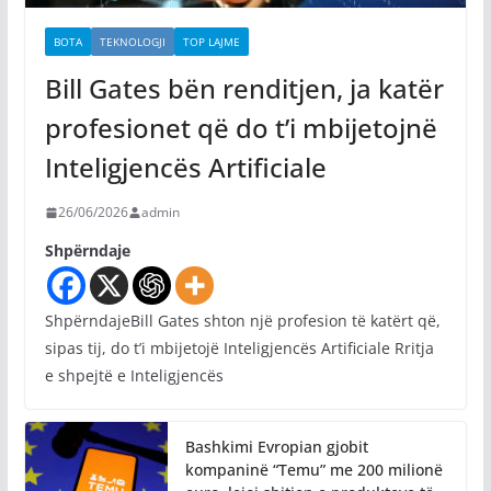
BOTA
TEKNOLOGJI
TOP LAJME
Bill Gates bën renditjen, ja katër
profesionet që do t’i mbijetojnë
Inteligjencës Artificiale
26/06/2026
admin
Shpërndaje
ShpërndajeBill Gates shton një profesion të katërt që,
sipas tij, do t’i mbijetojë Inteligjencës Artificiale Rritja
e shpejtë e Inteligjencës
Bashkimi Evropian gjobit
kompaninë “Temu” me 200 milionë