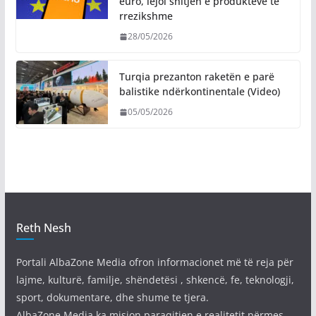
euro, lejoi shitjen e produkteve të
rrezikshme
28/05/2026
Turqia prezanton raketën e parë
balistike ndërkontinentale (Video)
05/05/2026
Reth Nesh
Portali AlbaZone Media ofron informacionet më të reja për
lajme, kulturë, familje, shëndetësi , shkencë, fe, teknologji,
sport, dokumentare, dhe shume te tjera.
AlbaZone Media ka mision paraqitjen e realitetit përmes