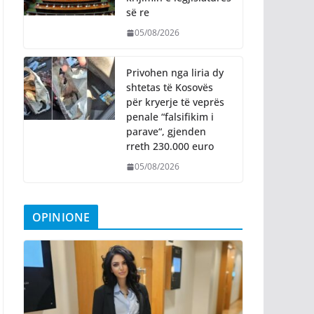
së re
05/08/2026
Privohen nga liria dy
shtetas të Kosovës
për kryerje të veprës
penale “falsifikim i
parave“, gjenden
rreth 230.000 euro
05/08/2026
OPINIONE