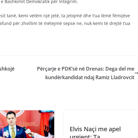
a e Bashkimit Demokratik për Integrim.
sit tanë, kemi vetëm një jetë, ta jetojmë dhe t’ua lëmë fëmijëve
fund për zhvillim të mëtejmë sepse ne, nuk kemi të drejtë t’ua
 shkojë
Përçarje e PDK’së në Drenas: Dega del me
kundërkandidat ndaj Ramiz Lladrovcit
Elvis Naçi me apel
urgjent: Ta