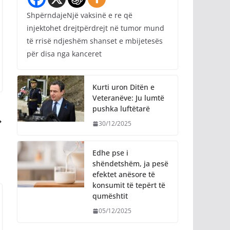
ShpërndajeNjë vaksinë e re që
injektohet drejtpërdrejt në tumor mund
të rrisë ndjeshëm shanset e mbijetesës
për disa nga kanceret
Kurti uron Ditën e
Veteranëve: Ju lumtë
pushka luftëtarë
30/12/2025
Edhe pse i
shëndetshëm, ja pesë
efektet anësore të
konsumit të tepërt të
qumështit
05/12/2025