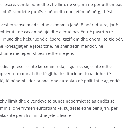
cilësore, vende pune dhe zhvillim, në veçanti në periudhën pas
ominë, vendet e punës, shëndetin dhe jetën në përgjithësi.
nvestim sepse mjedisi dhe ekonomia janë të ndërlidhura, janë
bientit, në çasjen në ujë dhe ajër të pastër, në pastrim të
 rrugë dhe hekurudhë cilësore, gazifikim dhe energji të gjelbër,
në kohëzgjatjen e jetës tonë, në shëndetin mendor, në
 shumë më tepër, shpesh edhe me jetë.
edisit jetësor është kërcënim ndaj sigurisë, siç është edhe
qeveria, komunat dhe të gjitha institucionet tona duhet të
, të bëhemi lider rajonal dhe europian në politikat e agjendës
 zhvillimit dhe e vendeve të punës nëpërmjet të agjendës së
llimin si dhe frymën euroatlantike, kujdeset edhe për ajrin, për
akushte për zhvillim dhe jetë cilësore.