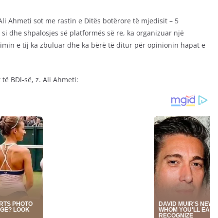
Ali Ahmeti sot me rastin e Ditës botërore të mjedisit – 5
 si dhe shpalosjes së platformës së re, ka organizuar një
imin e tij ka zbuluar dhe ka bërë të ditur për opinionin hapat e
 të BDl-së, z. Ali Ahmeti: