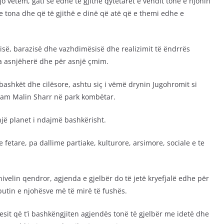
 jo vetëm, gati se edhe të gjithë qytetarët e vendit tonë e njohin
 tona dhe që të gjithë e dinë që atë që e themi edhe e
gurisë, barazisë dhe vazhdimësisë dhe realizimit të ëndrrës
a asnjëherë dhe për asnjë çmim.
rbashkët dhe cilësore, ashtu siç i vëmë drynin Jugohromit si
ruam Malin Sharr në park kombëtar.
e një planet i ndajmë bashkërisht.
 fetare, pa dallime partiake, kulturore, arsimore, sociale e te
ivelin qendror, agjenda e gjelbër do të jetë kryefjalë edhe për
utin e njohësve më të mirë të fushës.
resit që t’i bashkëngjiten agjendës tonë të gjelbër me idetë dhe