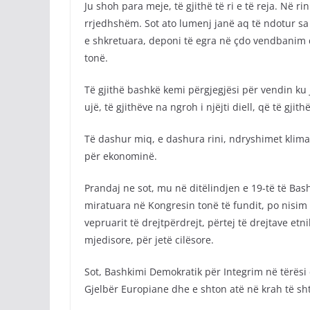
Ju shoh para meje, të gjithë të ri e të reja. Në r
rrjedhshëm. Sot ato lumenj janë aq të ndotur sa
e shkretuara, deponi të egra në çdo vendbanim dh
tonë.
Të gjithë bashkë kemi përgjegjësi për vendin ku je
ujë, të gjithëve na ngroh i njëjti diell, që të gji
Të dashur miq, e dashura rini, ndryshimet klima
për ekonominë.
Prandaj ne sot, mu në ditëlindjen e 19-të të Ba
miratuara në Kongresin tonë të fundit, po nisim nj
vepruarit të drejtpërdrejt, përtej të drejtave etn
mjedisore, për jetë cilësore.
Sot, Bashkimi Demokratik për Integrim në tërësi
Gjelbër Europiane dhe e shton atë në krah të sht