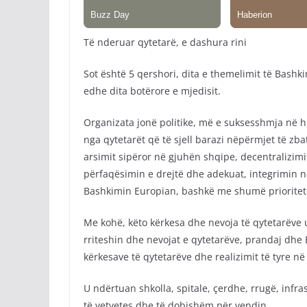
Të nderuar qytetarë, e dashura rini
Sot është 5 qershori, dita e themelimit të Bashk
edhe dita botërore e mjedisit.
Organizata jonë politike, më e suksesshmja në hist
nga qytetarët që të sjell barazi nëpërmjet të zba
arsimit sipëror në gjuhën shqipe, decentralizim
përfaqësimin e drejtë dhe adekuat, integrimin n
Bashkimin Europian, bashkë me shumë prioritete 
Me kohë, këto kërkesa dhe nevoja të qytetarëve u
rriteshin dhe nevojat e qytetarëve, prandaj dhe
kërkesave të qytetarëve dhe realizimit të tyre në
U ndërtuan shkolla, spitale, çerdhe, rrugë, infra
të vetvetes dhe të dobishëm për vendin.