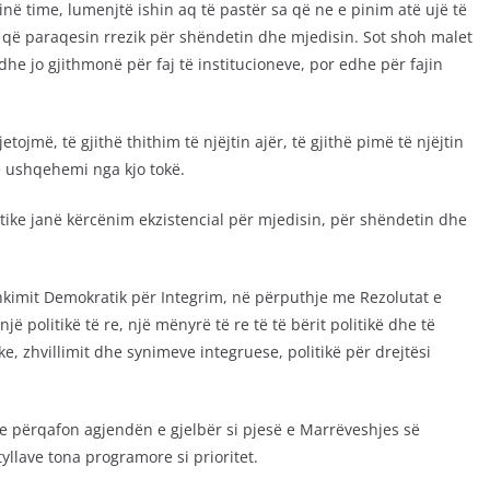
ininë time, lumenjtë ishin aq të pastër sa që ne e pinim atë ujë të
 që paraqesin rrezik për shëndetin dhe mjedisin. Sot shoh malet
e jo gjithmonë për faj të institucioneve, por edhe për fajin
tojmë, të gjithë thithim të njëjtin ajër, të gjithë pimë të njëjtin
thë ushqehemi nga kjo tokë.
tike janë kërcënim ekzistencial për mjedisin, për shëndetin dhe
shkimit Demokratik për Integrim, në përputhje me Rezolutat e
ë politikë të re, një mënyrë të re të të bërit politikë dhe të
ike, zhvillimit dhe synimeve integruese, politikë për drejtësi
 e përqafon agjendën e gjelbër si pjesë e Marrëveshjes së
yllave tona programore si prioritet.