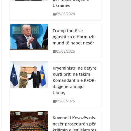
Ukrainës
05/08/2026
Trump thotë se
ngushtica e Hormuzit
mund të hapet nesër
05/08/2026
Kryeministri në detyrë
Kurti priti në takim
Komandantin e KFOR-
it, gjeneralmajor
Ulutaş
05/08/2026
Kuvendi i Kosovës nis
nesër procedurën për
krijimin e legjislaturës