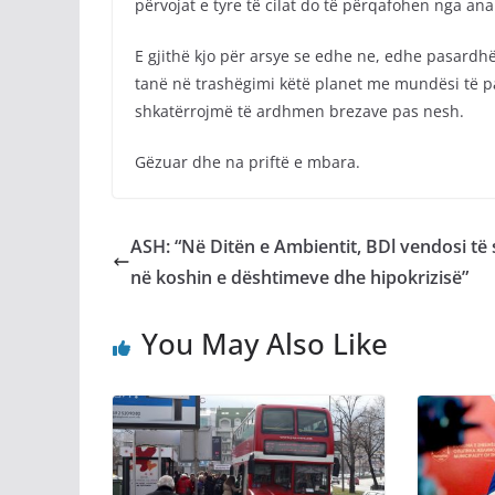
përvojat e tyre të cilat do të përqafohen nga an
E gjithë kjo për arsye se edhe ne, edhe pasardhë
tanë në trashëgimi këtë planet me mundësi të pa
shkatërrojmë të ardhmen brezave pas nesh.
Gëzuar dhe na priftë e mbara.
ASH: “Në Ditën e Ambientit, BDl vendosi të
në koshin e dështimeve dhe hipokrizisë”
You May Also Like