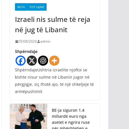
BOTA
TOP LAJME
Izraeli nis sulme të reja
në jug të Libanit
05/08/2026
admin
Shpërndaje
ShpërndajeUshtria izraelite njoftoi se
kishte nisur sulme në Libanin jugor në
përgjigje, siç thotë ajo, të një shkeljeje të
armëpushimit
BE-ja siguron 1.4
miliardë euro nga
asetet e ngrira ruse
për mbështetjen e