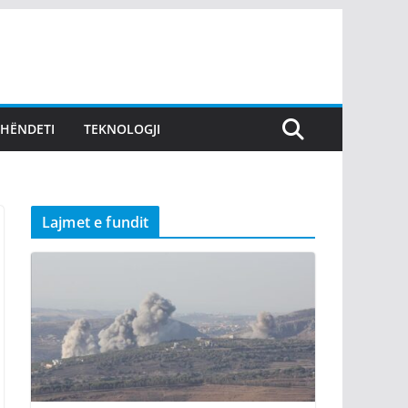
SHËNDETI
TEKNOLOGJI
Lajmet e fundit