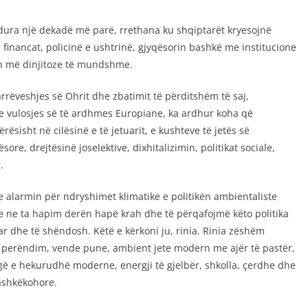
dura një dekadë më parë, rrethana ku shqiptarët kryesojnë
financat, policinë e ushtrinë, gjyqësorin bashkë me institucione
ën më dinjitoze të mundshme.
rrëveshjes së Ohrit dhe zbatimit të përditshëm të saj,
 vulosjes së të ardhmes Europiane, ka ardhur koha që
ësisht në cilësinë e të jetuarit, e kushteve të jetës së
ore, drejtësinë joselektive, dixhitalizimin, politikat sociale,
.
e alarmin për ndryshimet klimatike e politikën ambientaliste
e ne ta hapim derën hapë krah dhe të përqafojmë këto politika
luar dhe të shëndosh. Këtë e kërkoni ju, rinia. Rinia zëshëm
ë perëndim, vende pune, ambient jete modern me ajër të pastër,
ugë e hekurudhë moderne, energji të gjelbër, shkolla, çerdhe dhe
bashkëkohore.