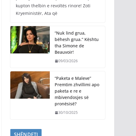
kupton thelbin e revoltës rinore! Zoti
Kryeministër, Ata që
“Nuk lind grua,
bëhesh grua.” Kështu
tha Simone de
Beauvoir!
09/03/2026
“Paketa e Maleve”
Premtim zhvillimi apo
paketa e re e
mbivendosjes së
pronësisë?
30/10/2025
SHËNDETI