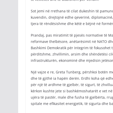
Sot jemi në rrethana të cilat dukeshin të pamun
kuvendin, drejtojnë edhe qeverinë, diplomacinë, 
tjera të rëndësishme dhe këtë e bëjnë në form
Prandaj, pas miratimit të pjesës normative të Ma
reformave thelbësore, anëtarësimit në NATO dhe
Bashkimi Demokratik për Integrim të fokusohet tër
përditshme, zhvillimin, arsim dhe shëndetësi cilës
infrastrukturën, ekonominë dhe mjedisin jetësor
Një vajze e re, Greta Tunberg, përshkoi botën m
dhe të gjithë ia hapën derën. Erdhi koha që edh
për një të ardhme të gjelbër, të sigurt, të zhvil
kërkon kushte jete si bashkëmoshatarët e vet n
ujëra të pastër, male dhe fusha të gjelbërta, rr
spitale me efikasitet energjetik, të sigurta dhe 