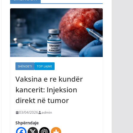
SHËNDETI
TOP LAJME
Vaksina e re kundër
kancerit: Injeksion
direkt në tumor
03/04/2026
admin
Shpërndaje