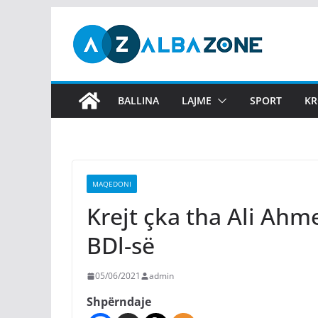
Skip
to
content
BALLINA
LAJME
SPORT
KR
MAQEDONI
Krejt çka tha Ali Ahme
BDl-së
05/06/2021
admin
Shpërndaje