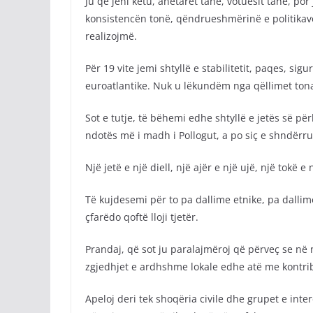
Ju që jeni këtu, anëtarët tanë, votuesit tanë, por
konsistencën tonë, qëndrueshmërinë e politikave
realizojmë.
Për 19 vite jemi shtyllë e stabilitetit, paqes, si
euroatlantike. Nuk u lëkundëm nga qëllimet ton
Sot e tutje, të bëhemi edhe shtyllë e jetës së pë
ndotës më i madh i Pollogut, a po siç e shndër
Një jetë e një diell, një ajër e një ujë, një tokë 
Të kujdesemi për to pa dallime etnike, pa dallime
çfarëdo qoftë lloji tjetër.
Prandaj, që sot ju paralajmëroj që përveç se në n
zgjedhjet e ardhshme lokale edhe atë me kontrib
Apeloj deri tek shoqëria civile dhe grupet e inte