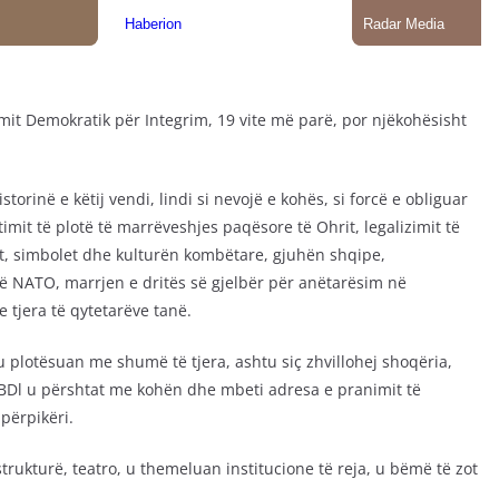
imit Demokratik për Integrim, 19 vite më parë, por njëkohësisht
orinë e këtij vendi, lindi si nevojë e kohës, si forcë e obliguar
timit të plotë të marrëveshjes paqësore të Ohrit, legalizimit të
it, simbolet dhe kulturën kombëtare, gjuhën shqipe,
ë NATO, marrjen e dritës së gjelbër për anëtarësim në
tjera të qytetarëve tanë.
 plotësuan me shumë të tjera, ashtu siç zhvillohej shoqëria,
 BDl u përshtat me kohën dhe mbeti adresa e pranimit të
 përpikëri.
strukturë, teatro, u themeluan institucione të reja, u bëmë të zot