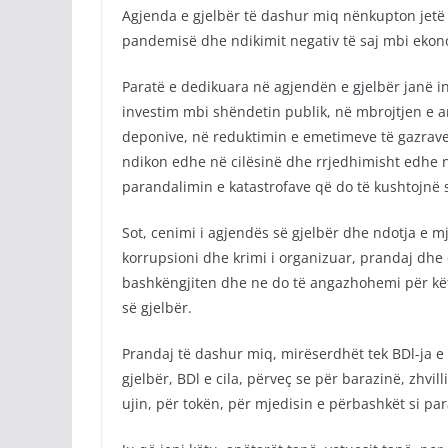
Agjenda e gjelbër të dashur miq nënkupton jetë 
pandemisë dhe ndikimit negativ të saj mbi ekon
Paratë e dedikuara në agjendën e gjelbër janë i
investim mbi shëndetin publik, në mbrojtjen e am
deponive, në reduktimin e emetimeve të gazrave,
ndikon edhe në cilësinë dhe rrjedhimisht edhe 
parandalimin e katastrofave që do të kushtojnë
Sot, cenimi i agjendës së gjelbër dhe ndotja e mj
korrupsioni dhe krimi i organizuar, prandaj dhe 
bashkëngjiten dhe ne do të angazhohemi për këtë
së gjelbër.
Prandaj të dashur miq, mirëserdhët tek BDl-ja e
gjelbër, BDl e cila, përveç se për barazinë, zhvi
ujin, për tokën, për mjedisin e përbashkët si par