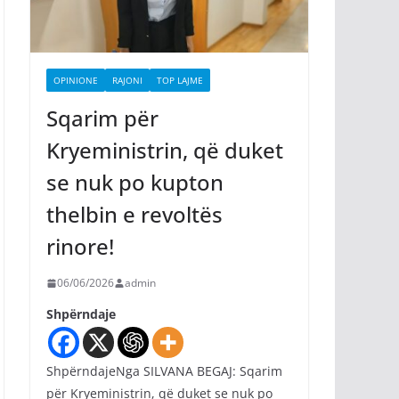
OPINIONE
RAJONI
TOP LAJME
Sqarim për
Kryeministrin, që duket
se nuk po kupton
thelbin e revoltës
rinore!
06/06/2026
admin
Shpërndaje
ShpërndajeNga SILVANA BEGAJ: Sqarim
për Kryeministrin, që duket se nuk po