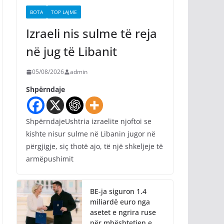
BOTA
TOP LAJME
Izraeli nis sulme të reja
në jug të Libanit
05/08/2026
admin
Shpërndaje
ShpërndajeUshtria izraelite njoftoi se
kishte nisur sulme në Libanin jugor në
përgjigje, siç thotë ajo, të një shkeljeje të
armëpushimit
BE-ja siguron 1.4
miliardë euro nga
asetet e ngrira ruse
për mbështetjen e