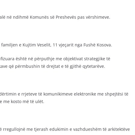
 dalë në ndihmë Komunës së Preshevës pas vërshimeve.
amiljen e Kujtim Veselit, 11 vjeçarit nga Fushë Kosova.
ufizuara është në përputhje me objektivat strategjike të
ikave që përmbushin të drejtat e të gjithë qytetarëve.
 ndërtimin e rrjeteve të komunikimeve elektronike me shpejtësi të
e me kosto më të ulët.
të rregullojnë me tjerash edukimin e vazhdueshëm të arkitektëve