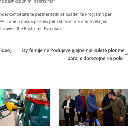
he bashkëpunimi ndërkufitar
dërkombëtare të partneritetit në kuadër të Programit për
A II dhe u inicua procesi për ratifikimin e marrëveshjes
 Kosovës dhe Bashkimit Evropian.
Video)
Dy fëmijë në Podujevë gjejnë një kuletë plot me
para, e dorëzojnë në polici