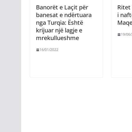
Banorët e Laçit për
Rite
banesat e ndërtuara
i naf
nga Turqia: Është
Maqe
krijuar një lagje e
19/06
mrekullueshme
16/01/2022