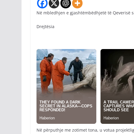
Në mbledhjen e gjashtëmbëdhjetë të Qeverisë 
Drejtësia
Në përputhje me zotimet tona, u votua projektlig