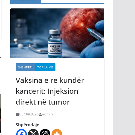
SHËNDETI
TOP LAJME
Vaksina e re kundër
kancerit: Injeksion
direkt në tumor
03/04/2026
admin
Shpërndaje