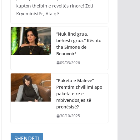
kupton thelbin e revoltës rinore! Zoti
Kryeministër, Ata që
“Nuk lind grua,
bëhesh grua.” Kështu
tha Simone de
Beauvoir!
09/03/2026
“Paketa e Maleve”
Premtim zhvillimi apo
paketa e re e
mbivendosjes së
pronësisë?
30/10/2025
SHËNDETI