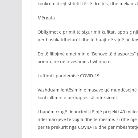
konkrete drejt shtetit të së drejtës, dhe mekan
Mërgata
Obligimet e primit të sigurimit kufitar, apo siç 
për bashkatdhetarët dhe të huajt që vijnë në Kos
Do të fillojmë emetimin e “Bonove të diasporës”
orientojnë në investime zhvillimore.
Luftimi i pandemisë COVID-19
Vazhduam lehtësimin e masave që mundësojnë ak
kontrollimin e përhapjes së infeksionit.
I hapëm rrugë financimit të një projekti 40 mil
ndërmarrjeve të vogla dhe të mesme, si dhe një p
për të prekurit nga COVID-19 dhe për mbështetje