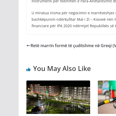
Instrumenti për Ndihmën e Para-Anëtarësimit d
U miratua nisma për negocimin e marrëveshjes n
bashkëpunim ndërkufitar Mal i Zi – Kosovë nën IP
financiare për IPA 2020 ndërmjet Republikës së
Retë marrin formë të çuditshme në Greqi (
You May Also Like