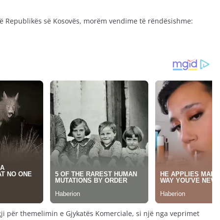
së Republikës së Kosovës, morëm vendime të rëndësishme:
ji për themelimin e Gjykatës Komerciale, si një nga veprimet