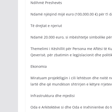
Ndihmë Preshevës
Ndamë njëqind mijë euro (100,000.00 €) për t’i
Të drejtat e njeriut
Ndamë 20.000 euro, si mbështetje simbolike për f
Themelimi i Këshillit për Persona me Aftësi të K
Qeverisë, për zbatimin e legjislacionit dhe polit
Ekonomia
Miratuam projektligjin i cili lehtëson dhe nxitë
lartë dhe që mundëson shtrirjen e këtyre rrjetev
Infrastruktura dhe mjedisi
Oda e Arkitektëve si dhe Oda e Inxhinierëve do 