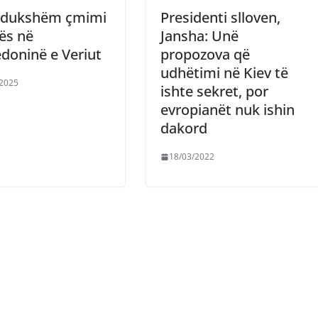
t dukshëm çmimi
Presidenti slloven,
tës në
Jansha: Unë
doninë e Veriut
propozova që
udhëtimi në Kiev të
/2025
ishte sekret, por
evropianët nuk ishin
dakord
18/03/2022