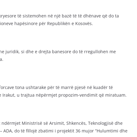
esore të sistemohen në një bazë të të dhënave që do ta
ioneve hapësinore për Republikën e Kosovës.
he juridik, si dhe e drejta banesore do të rregullohen me
a.
 forcave tona ushtarake për të marrë pjesë në kuadër të
e Irakut, u trajtua nëpërmjet propozim-vendimit që miratuam.
t ndërmjet Ministrisë së Arsimit, Shkencës, Teknologjisë dhe
– ADA, do të fillojë zbatimi i projektit 36 mujor “Hulumtimi dhe