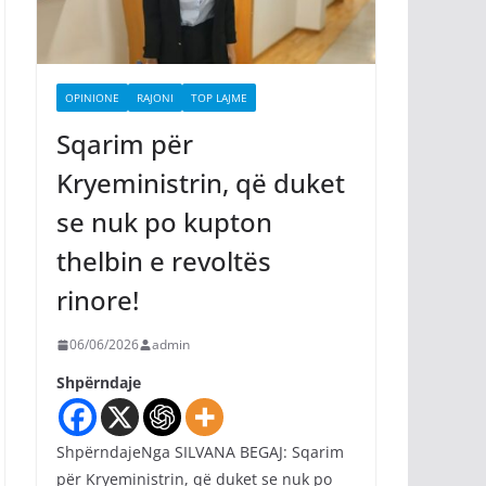
OPINIONE
RAJONI
TOP LAJME
Sqarim për
Kryeministrin, që duket
se nuk po kupton
thelbin e revoltës
rinore!
06/06/2026
admin
Shpërndaje
ShpërndajeNga SILVANA BEGAJ: Sqarim
për Kryeministrin, që duket se nuk po