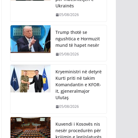
Ukrainës
05/08/2026
Trump thotë se
ngushtica e Hormuzit
mund të hapet nesër
05/08/2026
Kryeministri në detyrë
Kurti priti në takim
Komandantin e KFOR-
it, gjeneralmajor
Ulutaş
05/08/2026
Kuvendi i Kosovës nis
nesër procedurën për
krijimin e legjislaturës