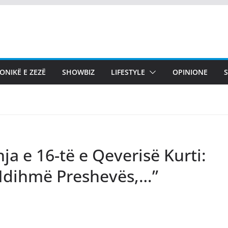
ONIKË E ZEZË
SHOWBIZ
LIFESTYLE
OPINIONE
a e 16-të e Qeverisë Kurti:
 Ndihmë Preshevës,…”