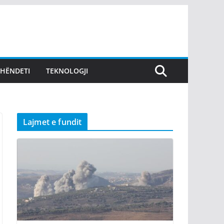
SHËNDETI
TEKNOLOGJI
Lajmet e fundit