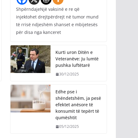
ShpërndajeNjë vaksinë e re që
injektohet drejtpërdrejt në tumor mund
të rrisë ndjeshëm shanset e mbijetesës
për disa nga kanceret
Kurti uron Ditën e
Veteranëve: Ju lumtë
pushka luftëtarë
30/12/2025
Edhe pse i
shëndetshëm, ja pesë
efektet anësore të
konsumit të tepërt të
qumështit
05/12/2025