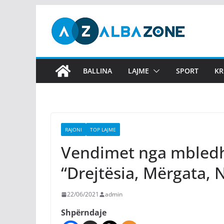
Skip
to
content
BALLINA
LAJME
SPORT
KR
RAJONI
TOP LAJME
Vendimet nga mbledhj
“Drejtësia, Mërgata,
22/06/2021
admin
Shpërndaje