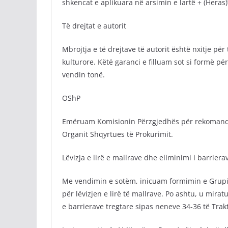
shkencat e aplikuara në arsimin e lartë + (Heras)
Të drejtat e autorit
Mbrojtja e të drejtave të autorit është nxitje për t
kulturore. Këtë garanci e filluam sot si formë 
vendin tonë.
OShP
Emëruam Komisionin Përzgjedhës për rekomandim
Organit Shqyrtues të Prokurimit.
Lëvizja e lirë e mallrave dhe eliminimi i barriera
Me vendimin e sotëm, inicuam formimin e Grupit 
për lëvizjen e lirë të mallrave. Po ashtu, u mi
e barrierave tregtare sipas neneve 34-36 të Trak