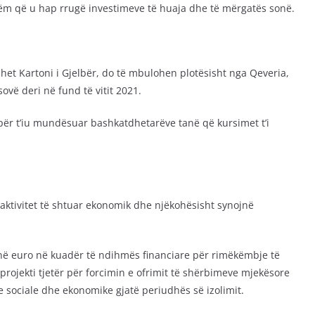
izëm që u hap rrugë investimeve të huaja dhe të mërgatës sonë.
njihet Kartoni i Gjelbër, do të mbulohen plotësisht nga Qeveria,
ovë deri në fund të vitit 2021.
 për t’iu mundësuar bashkatdhetarëve tanë që kursimet t’i
tivitet të shtuar ekonomik dhe njëkohësisht synojnë
ionë euro në kuadër të ndihmës financiare për rimëkëmbje të
rojekti tjetër për forcimin e ofrimit të shërbimeve mjekësore
 sociale dhe ekonomike gjatë periudhës së izolimit.