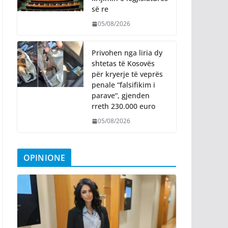
së re
05/08/2026
Privohen nga liria dy
shtetas të Kosovës
për kryerje të veprës
penale “falsifikim i
parave“, gjenden
rreth 230.000 euro
05/08/2026
OPINIONE