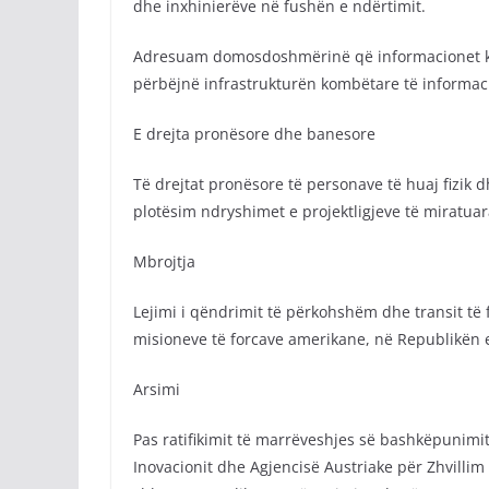
dhe inxhinierëve në fushën e ndërtimit.
Adresuam domosdoshmërinë që informacionet kry
përbëjnë infrastrukturën kombëtare të informac
E drejta pronësore dhe banesore
Të drejtat pronësore të personave të huaj fizik d
plotësim ndryshimet e projektligjeve të miratuar
Mbrojtja
Lejimi i qëndrimit të përkohshëm dhe transit të
misioneve të forcave amerikane, në Republikën 
Arsimi
Pas ratifikimit të marrëveshjes së bashkëpunimi
Inovacionit dhe Agjencisë Austriake për Zhvillim 