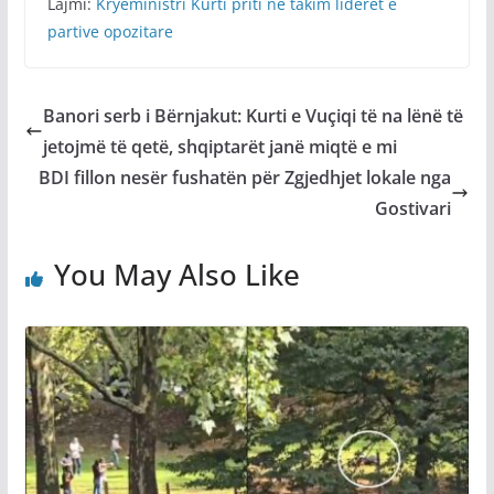
Lajmi:
Kryeministri Kurti priti në takim liderët e
partive opozitare
Banori serb i Bërnjakut: Kurti e Vuçiqi të na lënë të
jetojmë të qetë, shqiptarët janë miqtë e mi
BDI fillon nesër fushatën për Zgjedhjet lokale nga
Gostivari
You May Also Like