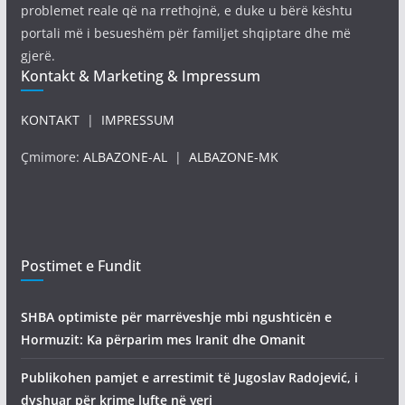
problemet reale që na rrethojnë, e duke u bërë kështu
portali më i besueshëm për familjet shqiptare dhe më
gjerë.
Kontakt & Marketing & Impressum
KONTAKT
|
IMPRESSUM
Çmimore:
ALBAZONE-AL
|
ALBAZONE-MK
Postimet e Fundit
SHBA optimiste për marrëveshje mbi ngushticën e
Hormuzit: Ka përparim mes Iranit dhe Omanit
Publikohen pamjet e arrestimit të Jugoslav Radojević, i
dyshuar për krime lufte në veri