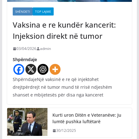
SHËNDETI
TOP LAJME
Vaksina e re kundër kancerit:
Injeksion direkt në tumor
03/04/2026
admin
Shpërndaje
ShpërndajeNjë vaksinë e re që injektohet
drejtpërdrejt në tumor mund të rrisë ndjeshëm
shanset e mbijetesës për disa nga kanceret
Kurti uron Ditën e Veteranëve: Ju
lumtë pushka luftëtarë
30/12/2025