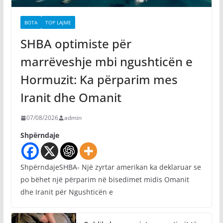
BOTA
TOP LAJME
SHBA optimiste për
marrëveshje mbi ngushticën e
Hormuzit: Ka përparim mes
Iranit dhe Omanit
07/08/2026
admin
Shpërndaje
ShpërndajeSHBA- Një zyrtar amerikan ka deklaruar se
po bëhet një përparim në bisedimet midis Omanit
dhe Iranit për Ngushticën e