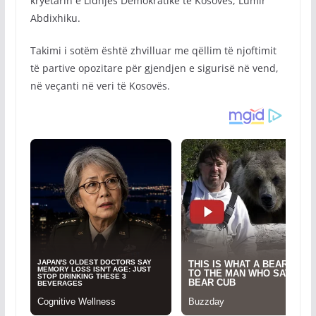
kryetarin e Lidhjes Demokratike të Kosovës, Lumir
Abdixhiku.
Takimi i sotëm është zhvilluar me qëllim të njoftimit
të partive opozitare për gjendjen e sigurisë në vend,
në veçanti në veri të Kosovës.