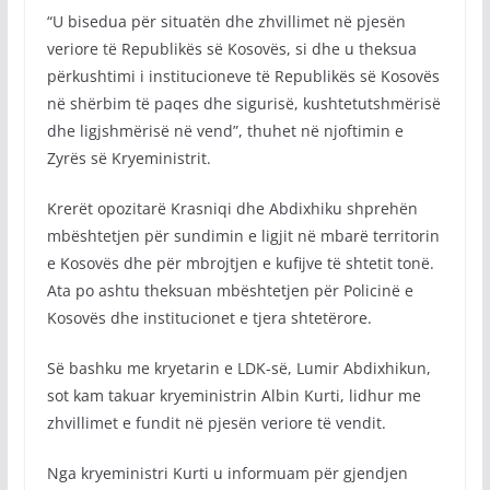
“U bisedua për situatën dhe zhvillimet në pjesën
veriore të Republikës së Kosovës, si dhe u theksua
përkushtimi i institucioneve të Republikës së Kosovës
në shërbim të paqes dhe sigurisë, kushtetutshmërisë
dhe ligjshmërisë në vend”, thuhet në njoftimin e
Zyrës së Kryeministrit.
Krerët opozitarë Krasniqi dhe Abdixhiku shprehën
mbështetjen për sundimin e ligjit në mbarë territorin
e Kosovës dhe për mbrojtjen e kufijve të shtetit tonë.
Ata po ashtu theksuan mbështetjen për Policinë e
Kosovës dhe institucionet e tjera shtetërore.
Së bashku me kryetarin e LDK-së, Lumir Abdixhikun,
sot kam takuar kryeministrin Albin Kurti, lidhur me
zhvillimet e fundit në pjesën veriore të vendit.
Nga kryeministri Kurti u informuam për gjendjen