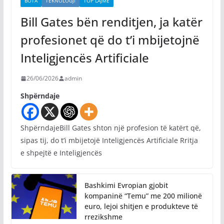
BOTA
TEKNOLOGJI
TOP LAJME
Bill Gates bën renditjen, ja katër
profesionet që do t’i mbijetojnë
Inteligjencës Artificiale
26/06/2026
admin
Shpërndaje
ShpërndajeBill Gates shton një profesion të katërt që,
sipas tij, do t’i mbijetojë Inteligjencës Artificiale Rritja
e shpejtë e Inteligjencës
Bashkimi Evropian gjobit
kompaninë “Temu” me 200 milionë
euro, lejoi shitjen e produkteve të
rrezikshme