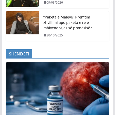
09/03/2026
“Paketa e Maleve” Premtim
zhvillimi apo paketa e re e
mbivendosjes së pronësisë?
30/10/2025
SHËNDETI