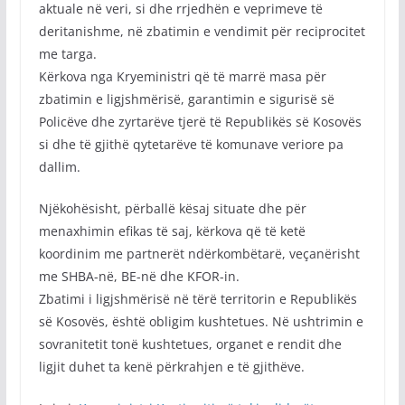
aktuale në veri, si dhe rrjedhën e veprimeve të
deritanishme, në zbatimin e vendimit për reciprocitet
me targa.
Kërkova nga Kryeministri që të marrë masa për
zbatimin e ligjshmërisë, garantimin e sigurisë së
Policëve dhe zyrtarëve tjerë të Republikës së Kosovës
si dhe të gjithë qytetarëve të komunave veriore pa
dallim.
Njëkohësisht, përballë kësaj situate dhe për
menaxhimin efikas të saj, kërkova që të ketë
koordinim me partnerët ndërkombëtarë, veçanërisht
me SHBA-në, BE-në dhe KFOR-in.
Zbatimi i ligjshmërisë në tërë territorin e Republikës
së Kosovës, është obligim kushtetues. Në ushtrimin e
sovranitetit tonë kushtetues, organet e rendit dhe
ligjit duhet ta kenë përkrahjen e të gjithëve.