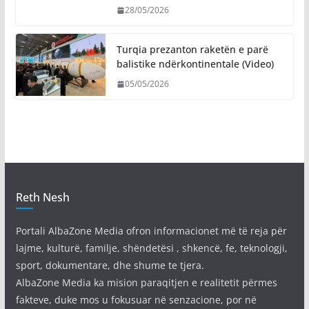
28/05/2026
Turqia prezanton raketën e parë
balistike ndërkontinentale (Video)
05/05/2026
Reth Nesh
Portali AlbaZone Media ofron informacionet më të reja për
lajme, kulturë, familje, shëndetësi , shkencë, fe, teknologji,
sport, dokumentare, dhe shume te tjera.
AlbaZone Media ka mision paraqitjen e realitetit përmes
fakteve, duke mos u fokusuar në senzacione, por në