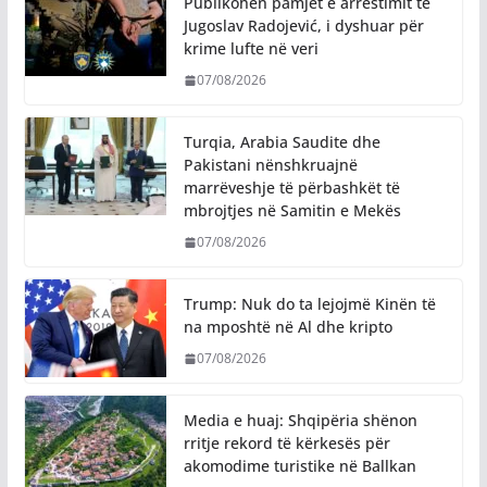
Publikohen pamjet e arrestimit të
Jugoslav Radojević, i dyshuar për
krime lufte në veri
07/08/2026
Turqia, Arabia Saudite dhe
Pakistani nënshkruajnë
marrëveshje të përbashkët të
mbrojtjes në Samitin e Mekës
07/08/2026
Trump: Nuk do ta lejojmë Kinën të
na mposhtë në Al dhe kripto
07/08/2026
Media e huaj: Shqipëria shënon
rritje rekord të kërkesës për
akomodime turistike në Ballkan