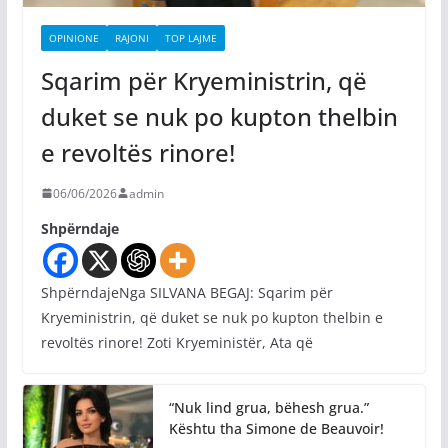
OPINIONE
RAJONI
TOP LAJME
Sqarim për Kryeministrin, që
duket se nuk po kupton thelbin
e revoltës rinore!
06/06/2026
admin
Shpërndaje
ShpërndajeNga SILVANA BEGAJ: Sqarim për
Kryeministrin, që duket se nuk po kupton thelbin e
revoltës rinore! Zoti Kryeministër, Ata që
“Nuk lind grua, bëhesh grua.”
Kështu tha Simone de Beauvoir!