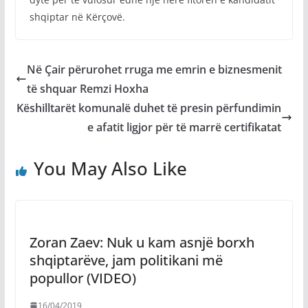
shqiptar në Kërçovë.
Në Çair përurohet rruga me emrin e biznesmenit
të shquar Remzi Hoxha
Këshilltarët komunalë duhet të presin përfundimin
e afatit ligjor për të marrë certifikatat
You May Also Like
Zoran Zaev: Nuk u kam asnjë borxh
shqiptarëve, jam politikani më
popullor (VIDEO)
16/04/2019