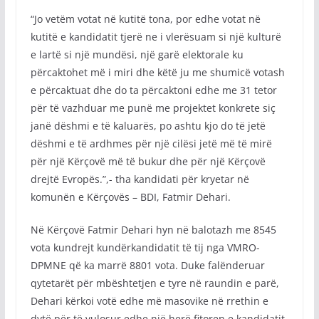
“Jo vetëm votat në kutitë tona, por edhe votat në
kutitë e kandidatit tjerë ne i vlerësuam si një kulturë
e lartë si një mundësi, një garë elektorale ku
përcaktohet më i miri dhe këtë ju me shumicë votash
e përcaktuat dhe do ta përcaktoni edhe me 31 tetor
për të vazhduar me punë me projektet konkrete siç
janë dëshmi e të kaluarës, po ashtu kjo do të jetë
dëshmi e të ardhmes për një cilësi jetë më të mirë
për një Kërçovë më të bukur dhe për një Kërçovë
drejtë Evropës.”,- tha kandidati për kryetar në
komunën e Kërçovës – BDI, Fatmir Dehari.
Në Kërçovë Fatmir Dehari hyn në balotazh me 8545
vota kundrejt kundërkandidatit të tij nga VMRO-
DPMNE që ka marrë 8801 vota. Duke falënderuar
qytetarët për mbështetjen e tyre në raundin e parë,
Dehari kërkoi votë edhe më masovike në rrethin e
dytë për të vulosur edhe një herë fitoren e kandidatit