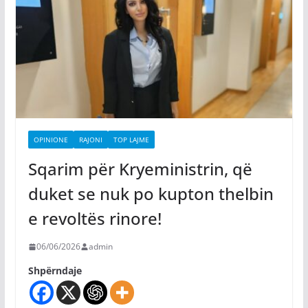
OPINIONE
RAJONI
TOP LAJME
Sqarim për Kryeministrin, që
duket se nuk po kupton thelbin
e revoltës rinore!
06/06/2026
admin
Shpërndaje