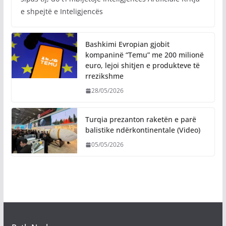
e shpejtë e Inteligjencës
Bashkimi Evropian gjobit
kompaninë “Temu” me 200 milionë
euro, lejoi shitjen e produkteve të
rrezikshme
28/05/2026
Turqia prezanton raketën e parë
balistike ndërkontinentale (Video)
05/05/2026