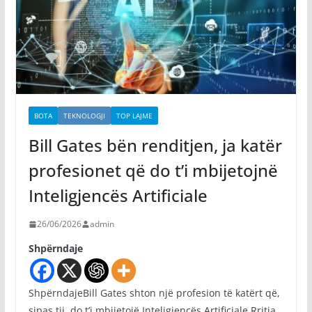
BOTA
TEKNOLOGJI
TOP LAJME
Bill Gates bën renditjen, ja katër
profesionet që do t’i mbijetojnë
Inteligjencës Artificiale
26/06/2026
admin
Shpërndaje
ShpërndajeBill Gates shton një profesion të katërt që,
sipas tij, do t’i mbijetojë Inteligjencës Artificiale Rritja