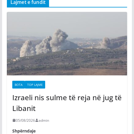
Lajmet e fundit
BOTA
TOP LAJME
Izraeli nis sulme të reja në jug të
Libanit
05/08/2026
admin
Shpërndaje