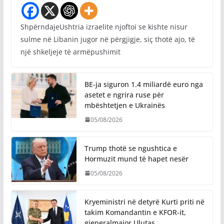
ShpërndajeUshtria izraelite njoftoi se kishte nisur
sulme në Libanin jugor në përgjigje, siç thotë ajo, të
një shkeljeje të armëpushimit
BE-ja siguron 1.4 miliardë euro nga
asetet e ngrira ruse për
mbështetjen e Ukrainës
05/08/2026
Trump thotë se ngushtica e
Hormuzit mund të hapet nesër
05/08/2026
Kryeministri në detyrë Kurti priti në
takim Komandantin e KFOR-it,
gjeneralmajor Ulutaş