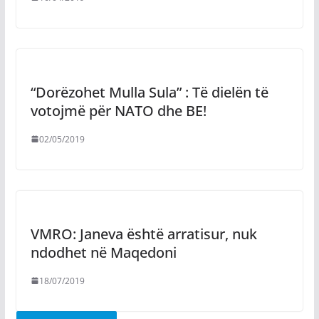
“Dorëzohet Mulla Sula” : Të dielën të
votojmë për NATO dhe BE!
02/05/2019
VMRO: Janeva është arratisur, nuk
ndodhet në Maqedoni
18/07/2019