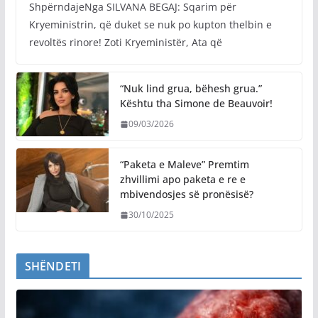
ShpërndajeNga SILVANA BEGAJ: Sqarim për
Kryeministrin, që duket se nuk po kupton thelbin e
revoltës rinore! Zoti Kryeministër, Ata që
“Nuk lind grua, bëhesh grua.”
Kështu tha Simone de Beauvoir!
09/03/2026
“Paketa e Maleve” Premtim
zhvillimi apo paketa e re e
mbivendosjes së pronësisë?
30/10/2025
SHËNDETI