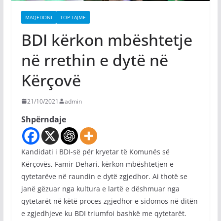
MAQEDONI
TOP LAJME
BDI kërkon mbështetje
në rrethin e dytë në
Kërçovë
21/10/2021
admin
Shpërndaje
Kandidati i BDI-së për kryetar të Komunës së
Kërçovës, Famir Dehari, kërkon mbështetjen e
qytetarëve në raundin e dytë zgjedhor. Ai thotë se
janë gëzuar nga kultura e lartë e dëshmuar nga
qytetarët në këtë proces zgjedhor e sidomos në ditën
e zgjedhjeve ku BDI triumfoi bashkë me qytetarët.