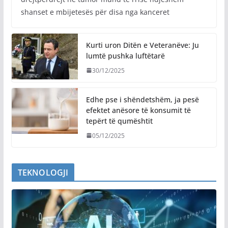
shanset e mbijetesës për disa nga kanceret
Kurti uron Ditën e Veteranëve: Ju
lumtë pushka luftëtarë
30/12/2025
Edhe pse i shëndetshëm, ja pesë
efektet anësore të konsumit të
tepërt të qumështit
05/12/2025
TEKNOLOGJI