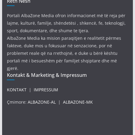
Reth Nesh
Portali AlbaZone Media ofron informacionet më të reja për
lajme, kulturë, familje, shëndetësi , shkencë, fe, teknologji,
sport, dokumentare, dhe shume te tjera.
AlbaZone Media ka mision paraqitjen e realitetit përmes
fakteve, duke mos u fokusuar në senzacione, por në
problemet reale që na rrethojnë, e duke u bërë kështu
portali më i besueshëm për familjet shqiptare dhe më
gjerë.
Kontakt & Marketing & Impressum
KONTAKT
|
IMPRESSUM
Çmimore:
ALBAZONE-AL
|
ALBAZONE-MK