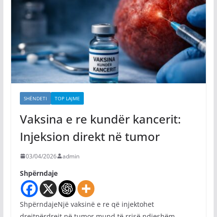
SHËNDETI
TOP LAJME
Vaksina e re kundër kancerit:
Injeksion direkt në tumor
03/04/2026
admin
Shpërndaje
ShpërndajeNjë vaksinë e re që injektohet
drejtpërdrejt në tumor mund të rrisë ndjeshëm