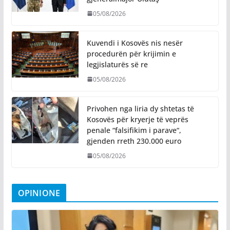
05/08/2026
Kuvendi i Kosovës nis nesër
procedurën për krijimin e
legjislaturës së re
05/08/2026
Privohen nga liria dy shtetas të
Kosovës për kryerje të veprës
penale “falsifikim i parave“,
gjenden rreth 230.000 euro
05/08/2026
OPINIONE