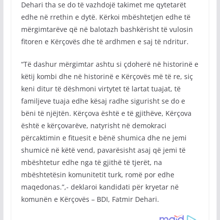
Dehari tha se do të vazhdojë takimet me qytetarët
edhe në rrethin e dytë. Kërkoi mbështetjen edhe të
mërgimtarëve që në balotazh bashkërisht të vulosin
fitoren e Kërçovës dhe të ardhmen e saj të ndritur.
“Të dashur mërgimtar ashtu si çdoherë në historinë e
këtij kombi dhe në historinë e Kërçovës më të re, siç
keni ditur të dëshmoni virtytet të lartat tuajat, të
familjeve tuaja edhe kësaj radhe sigurisht se do e
bëni të njëjtën. Kërçova është e të gjithëve, Kërçova
është e kërçovarëve, natyrisht në demokraci
përcaktimin e fituesit e bënë shumica dhe ne jemi
shumicë në këtë vend, pavarësisht asaj që jemi të
mbështetur edhe nga të gjithë të tjerët, na
mbështetësin komunitetit turk, romë por edhe
maqedonas.”,- deklaroi kandidati për kryetar në
komunën e Kërçovës – BDI, Fatmir Dehari.