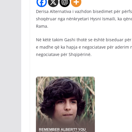
Derisa Alternativa i vazhdon bisedimet për përfsh
shoqëruar nga nënkryetari Hysni Ismaili, ka qënd
Rama.
Në këtë takim Gashi thotë se është biseduar pë
e madhe që ka hapja e negociatave për aderim në
negociatave për Shqipërinë.