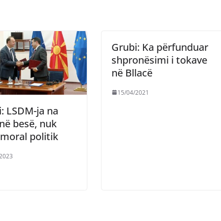
Grubi: Ka përfunduar
shpronësimi i tokave
në Bllacë
15/04/2021
: LSDM-ja na
në besë, nuk
moral politik
/2023