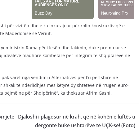
hi për vizitën dhe e ka inkurajuar për rolin konstruktiv që e
 të Maqedonisë së Veriut.
 kryeministrin Rama për ftesën dhe takimin, duke premtuar se
daj idealeve madhore kombëtare për integrim të shqiptarëve në
ak varet nga vendimi i Alternativës për t’u përfshirë në
ër shkak të ndërlidhjes mes këtyre dy shteteve në rrugën euro-
ta bëjmë ne për Shqipërinë”, ka theksuar Afrim Gashi.
omjete
Djaloshi i plagosur në krah, që në kohën e luftës u
dërgonte bukë ushtarëve të UÇK-së! (Foto)