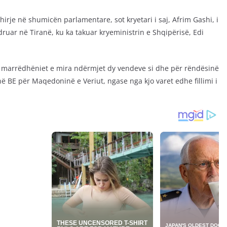
irje në shumicën parlamentare, sot kryetari i saj, Afrim Gashi, i
ruar në Tiranë, ku ka takuar kryeministrin e Shqipërisë, Edi
r marrëdhëniet e mira ndërmjet dy vendeve si dhe për rëndësinë
 BE për Maqedoninë e Veriut, ngase nga kjo varet edhe fillimi i