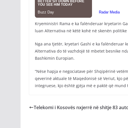
Kryeministri Rama e ka falënderuar kryetarin Gas
luan Alternativa në këtë kohë në skenën politike
Nga ana tjetër, kryetari Gashi e ka falënderuar
Alternativa do të vazhdojë të mbetet besnike n
Bashkimin Europian.
“Nëse hapja e negociatave për Shqipërinë vetëm p
qeverinë aktuale të Maqedonisë së Veriut, kjo p
integruese, kjo është gjëja më e paktë që mund 
Telekomi i Kosovës nxjerrë në shitje 83 aut