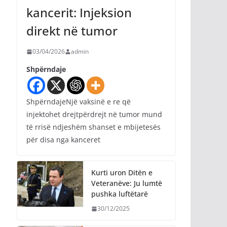
kancerit: Injeksion
direkt në tumor
03/04/2026
admin
Shpërndaje
ShpërndajeNjë vaksinë e re që
injektohet drejtpërdrejt në tumor mund
të rrisë ndjeshëm shanset e mbijetesës
për disa nga kanceret
Kurti uron Ditën e
Veteranëve: Ju lumtë
pushka luftëtarë
30/12/2025