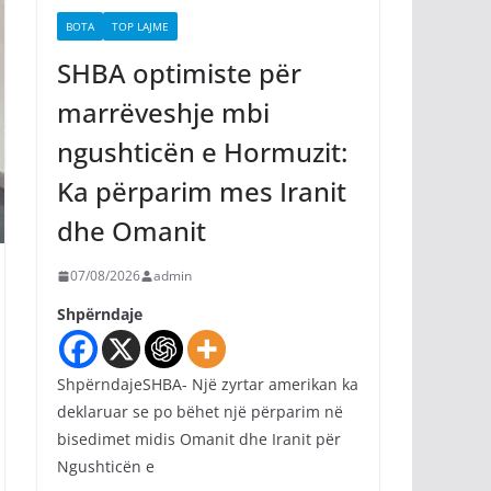
BOTA
TOP LAJME
SHBA optimiste për
marrëveshje mbi
ngushticën e Hormuzit:
Ka përparim mes Iranit
dhe Omanit
07/08/2026
admin
Shpërndaje
ShpërndajeSHBA- Një zyrtar amerikan ka
deklaruar se po bëhet një përparim në
bisedimet midis Omanit dhe Iranit për
Ngushticën e