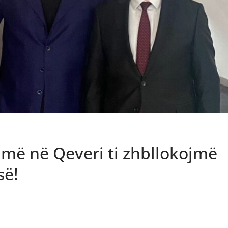
jmë në Qeveri ti zhbllokojmë
së!