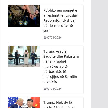
Publikohen pamjet e
arrestimit të Jugoslav
Radojević, i dyshuar
për krime lufte në
veri
07/08/2026
Turqia, Arabia
Saudite dhe Pakistani
nënshkruajnë
marrëveshje të
përbashkët të
mbrojtjes në Samitin
e Mekës
07/08/2026
Trump: Nuk do ta
lejojmë Kinën të na