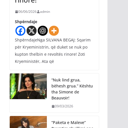
06/06/2026
admin
Shpërndaje
ShpërndajeNga SILVANA BEGAJ: Sqarim
për Kryeministrin, që duket se nuk po
kupton thelbin e revoltës rinore! Zoti
Kryeministër, Ata që
“Nuk lind grua,
bëhesh grua.” Kështu
tha Simone de
Beauvoir!
09/03/2026
“Paketa e Maleve”