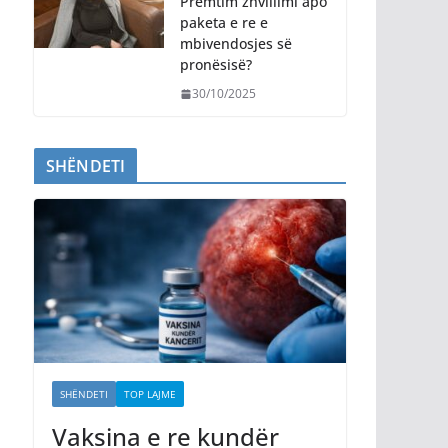
Premtim zhvillimi apo
paketa e re e
mbivendosjes së
pronësisë?
30/10/2025
SHËNDETI
SHËNDETI
TOP LAJME
Vaksina e re kundër