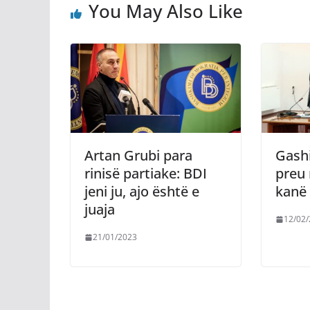
You May Also Like
Artan Grubi para
Gashi
rinisë partiake: BDI
preu 
jeni ju, ajo është e
kanë 
juaja
12/02
21/01/2023