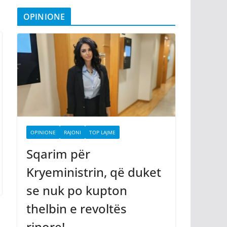
OPINIONE
OPINIONE
RAJONI
TOP LAJME
Sqarim për
Kryeministrin, që duket
se nuk po kupton
thelbin e revoltës
rinore!