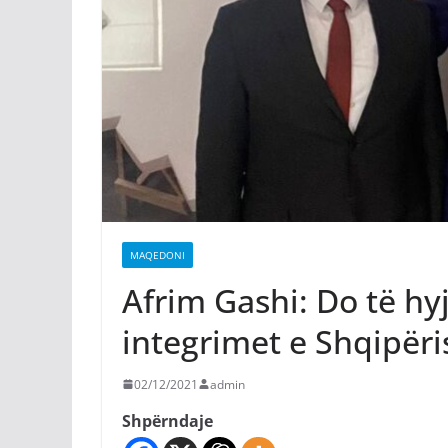
MAQEDONI
Afrim Gashi: Do të hy
integrimet e Shqipëri
02/12/2021
admin
Shpërndaje