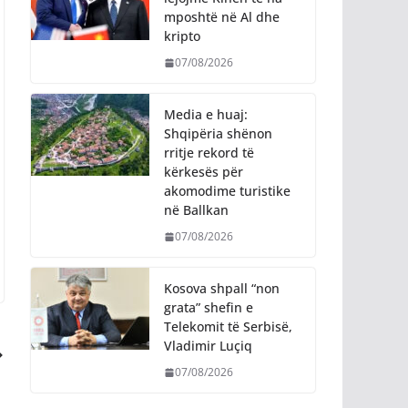
mposhtë në Al dhe
kripto
07/08/2026
Media e huaj:
Shqipëria shënon
rritje rekord të
kërkesës për
akomodime turistike
në Ballkan
07/08/2026
Kosova shpall “non
grata” shefin e
Telekomit të Serbisë,
Vladimir Luçiq
07/08/2026