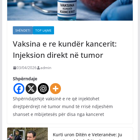
SHËNDETI
TOP LAJME
Vaksina e re kundër kancerit:
Injeksion direkt në tumor
03/04/2026
admin
Shpërndaje
ShpërndajeNjë vaksinë e re që injektohet
drejtpërdrejt në tumor mund të rrisë ndjeshëm
shanset e mbijetesës për disa nga kanceret
Kurti uron Ditën e Veteranëve: Ju