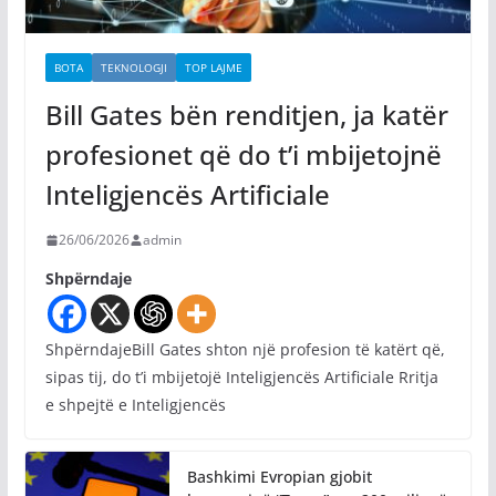
BOTA
TEKNOLOGJI
TOP LAJME
Bill Gates bën renditjen, ja katër
profesionet që do t’i mbijetojnë
Inteligjencës Artificiale
26/06/2026
admin
Shpërndaje
ShpërndajeBill Gates shton një profesion të katërt që,
sipas tij, do t’i mbijetojë Inteligjencës Artificiale Rritja
e shpejtë e Inteligjencës
Bashkimi Evropian gjobit