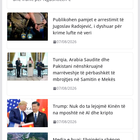
Publikohen pamjet e arrestimit të
Jugoslav Radojević, i dyshuar për
krime lufte në veri
07/08/2026
Turqia, Arabia Saudite dhe
Pakistani nënshkruajnë
marrëveshje të përbashkët të
mbrojtjes në Samitin e Mekës
07/08/2026
Trump: Nuk do ta lejojmë Kinën të
na mposhtë në Al dhe kripto
07/08/2026
Media e huaj: Shqipëria shënon