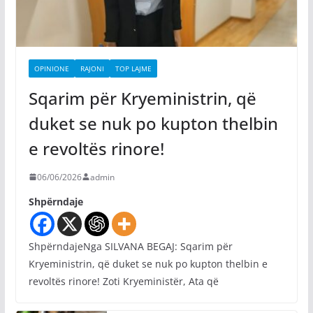
OPINIONE
RAJONI
TOP LAJME
Sqarim për Kryeministrin, që
duket se nuk po kupton thelbin
e revoltës rinore!
06/06/2026
admin
Shpërndaje
ShpërndajeNga SILVANA BEGAJ: Sqarim për
Kryeministrin, që duket se nuk po kupton thelbin e
revoltës rinore! Zoti Kryeministër, Ata që