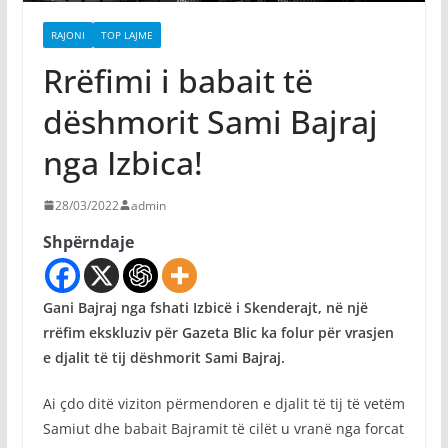
RAJONI
TOP LAJME
Rrëfimi i babait të
dëshmorit Sami Bajraj
nga Izbica!
28/03/2022
admin
Shpërndaje
Gani Bajraj nga fshati Izbicë i Skenderajt, në një
rrëfim ekskluziv për Gazeta Blic ka folur për vrasjen
e djalit të tij dëshmorit Sami Bajraj.
Ai çdo ditë viziton përmendoren e djalit të tij të vetëm
Samiut dhe babait Bajramit të cilët u vranë nga forcat