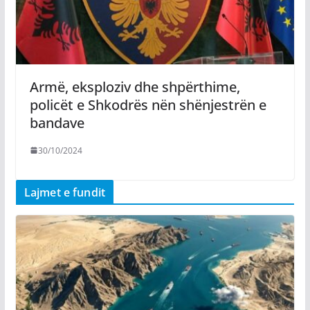
Armë, eksploziv dhe shpërthime,
policët e Shkodrës nën shënjestrën e
bandave
30/10/2024
Lajmet e fundit