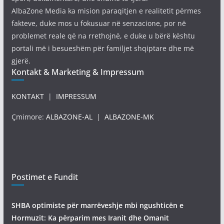
AlbaZone Media ka mision paraqitjen e realitetit përmes
fakteve, duke mos u fokusuar në senzacione, por në
problemet reale që na rrethojnë, e duke u bërë kështu
portali më i besueshëm për familjet shqiptare dhe më
gjerë.
Kontakt & Marketing & Impressum
KONTAKT
|
IMPRESSUM
Çmimore:
ALBAZONE-AL
|
ALBAZONE-MK
Postimet e Fundit
SHBA optimiste për marrëveshje mbi ngushticën e
Hormuzit: Ka përparim mes Iranit dhe Omanit