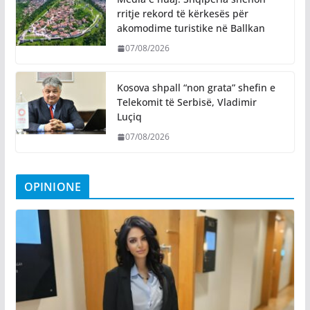
rritje rekord të kërkesës për
akomodime turistike në Ballkan
07/08/2026
Kosova shpall “non grata” shefin e
Telekomit të Serbisë, Vladimir
Luçiq
07/08/2026
OPINIONE