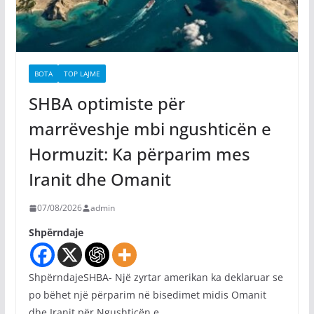
BOTA
TOP LAJME
SHBA optimiste për
marrëveshje mbi ngushticën e
Hormuzit: Ka përparim mes
Iranit dhe Omanit
07/08/2026
admin
Shpërndaje
ShpërndajeSHBA- Një zyrtar amerikan ka deklaruar se
po bëhet një përparim në bisedimet midis Omanit
dhe Iranit për Ngushticën e