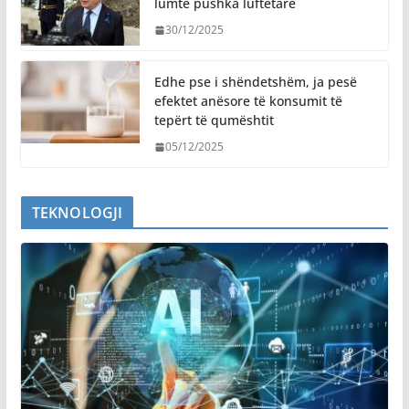
lumtë pushka luftëtarë
30/12/2025
Edhe pse i shëndetshëm, ja pesë
efektet anësore të konsumit të
tepërt të qumështit
05/12/2025
TEKNOLOGJI