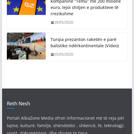
kompaninë “Temu” me 200 milionë
euro, lejoi shitjen e produkteve të
rrezikshme
28/05/2026
Turqia prezanton raketën e parë
balistike ndërkontinentale (Video)
05/05/2026
Reth Nesh
Portali AlbaZone Media ofron informacionet më të reja për
lajme, kulturë, familje, shëndetësi , shkencë, fe, teknologji,
sport, dokumentare, dhe shume te tjera.