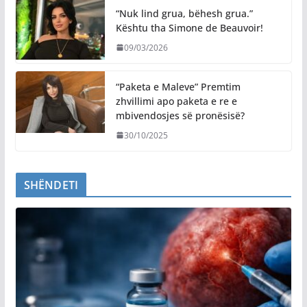
“Nuk lind grua, bëhesh grua.”
Kështu tha Simone de Beauvoir!
09/03/2026
“Paketa e Maleve” Premtim
zhvillimi apo paketa e re e
mbivendosjes së pronësisë?
30/10/2025
SHËNDETI