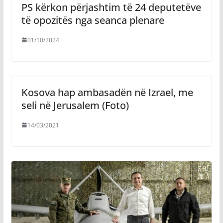
PS kërkon përjashtim të 24 deputetëve
të opozitës nga seanca plenare
01/10/2024
Kosova hap ambasadën në Izrael, me
seli në Jerusalem (Foto)
14/03/2021