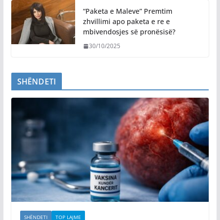
“Paketa e Maleve” Premtim
zhvillimi apo paketa e re e
mbivendosjes së pronësisë?
30/10/2025
SHËNDETI
SHËNDETI
TOP LAJME