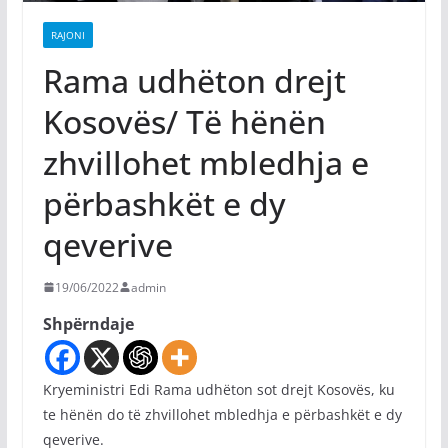
RAJONI
Rama udhëton drejt
Kosovës/ Të hënën
zhvillohet mbledhja e
përbashkët e dy
qeverive
19/06/2022
admin
Shpërndaje
Kryeministri Edi Rama udhëton sot drejt Kosovës, ku
te hënën do të zhvillohet mbledhja e përbashkët e dy
qeverive.