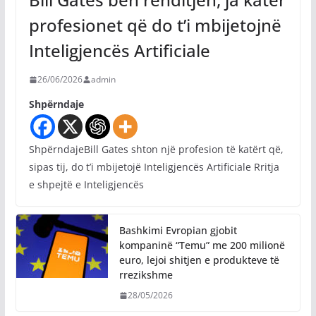
profesionet që do t’i mbijetojnë
Inteligjencës Artificiale
26/06/2026
admin
Shpërndaje
ShpërndajeBill Gates shton një profesion të katërt që,
sipas tij, do t’i mbijetojë Inteligjencës Artificiale Rritja
e shpejtë e Inteligjencës
Bashkimi Evropian gjobit
kompaninë “Temu” me 200 milionë
euro, lejoi shitjen e produkteve të
rrezikshme
28/05/2026