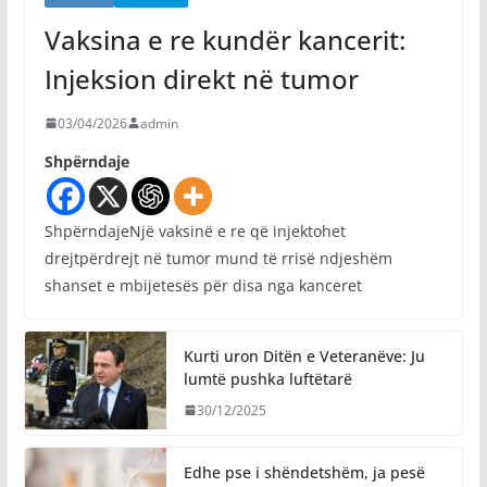
Vaksina e re kundër kancerit:
Injeksion direkt në tumor
03/04/2026
admin
Shpërndaje
ShpërndajeNjë vaksinë e re që injektohet
drejtpërdrejt në tumor mund të rrisë ndjeshëm
shanset e mbijetesës për disa nga kanceret
Kurti uron Ditën e Veteranëve: Ju
lumtë pushka luftëtarë
30/12/2025
Edhe pse i shëndetshëm, ja pesë