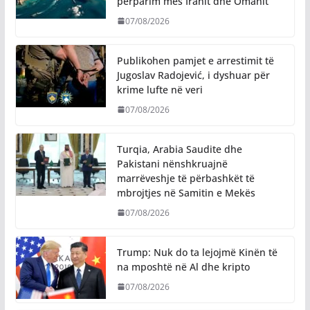
përparim mes Iranit dhe Omanit
07/08/2026
Publikohen pamjet e arrestimit të
Jugoslav Radojević, i dyshuar për
krime lufte në veri
07/08/2026
Turqia, Arabia Saudite dhe
Pakistani nënshkruajnë
marrëveshje të përbashkët të
mbrojtjes në Samitin e Mekës
07/08/2026
Trump: Nuk do ta lejojmë Kinën të
na mposhtë në Al dhe kripto
07/08/2026