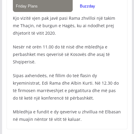
Kjo vizitë vjen pak javë pasi Rama zhvilloi një takim
me Thaçin, në burgun e Hagës, ku ai ndodhet prej
dhjetorit të vitit 2020.
Nesër në orën 11.00 do të nisë dhe mbledhja e
perbashket mes qeverisë së Kosovës dhe asaj të
Shqiperisë.
Sipas axhendeës, në fillim do teë flasin dy
kryeministrat, Edi Rama dhe Albin Kurti. Në 12.30 do
të firmosen marrëveshjet e përgatitura dhe më pas
do të ketë një konferencë të përbashkët.
Mbledhja e fundit e dy qeverive u zhvillua në Elbasan
në muajin nëntor të vitit të kaluar.