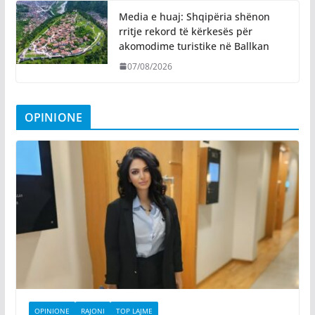
Media e huaj: Shqipëria shënon
rritje rekord të kërkesës për
akomodime turistike në Ballkan
07/08/2026
OPINIONE
OPINIONE
RAJONI
TOP LAJME