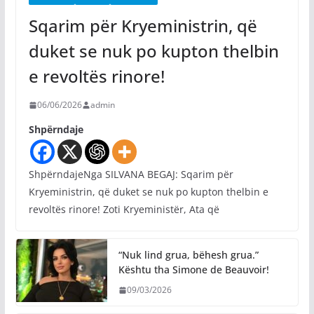
Sqarim për Kryeministrin, që
duket se nuk po kupton thelbin
e revoltës rinore!
06/06/2026
admin
Shpërndaje
ShpërndajeNga SILVANA BEGAJ: Sqarim për
Kryeministrin, që duket se nuk po kupton thelbin e
revoltës rinore! Zoti Kryeministër, Ata që
“Nuk lind grua, bëhesh grua.”
Kështu tha Simone de Beauvoir!
09/03/2026