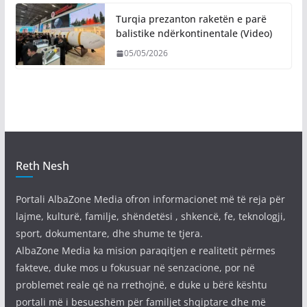
Turqia prezanton raketën e parë
balistike ndërkontinentale (Video)
05/05/2026
Reth Nesh
Portali AlbaZone Media ofron informacionet më të reja për
lajme, kulturë, familje, shëndetësi , shkencë, fe, teknologji,
sport, dokumentare, dhe shume te tjera.
AlbaZone Media ka mision paraqitjen e realitetit përmes
fakteve, duke mos u fokusuar në senzacione, por në
problemet reale që na rrethojnë, e duke u bërë kështu
portali më i besueshëm për familjet shqiptare dhe më