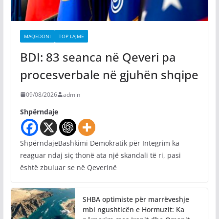
MAQEDONI
TOP LAJME
BDI: 83 seanca në Qeveri pa
procesverbale në gjuhën shqipe
09/08/2026
admin
Shpërndaje
ShpërndajeBashkimi Demokratik për Integrim ka
reaguar ndaj siç thonë ata një skandali të ri, pasi
është zbuluar se në Qeverinë
SHBA optimiste për marrëveshje
mbi ngushticën e Hormuzit: Ka