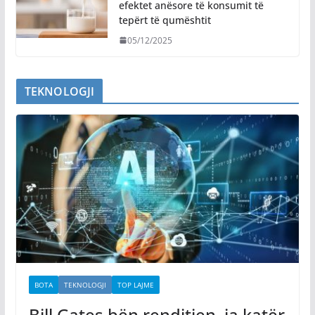
efektet anësore të konsumit të
tepërt të qumështit
05/12/2025
TEKNOLOGJI
BOTA
TEKNOLOGJI
TOP LAJME
Bill Gates bën renditjen, ja katër