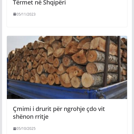
Tërmet në Shqipëri
05/11/2023
Çmimi i drurit për ngrohje çdo vit
shënon rritje
05/10/2025