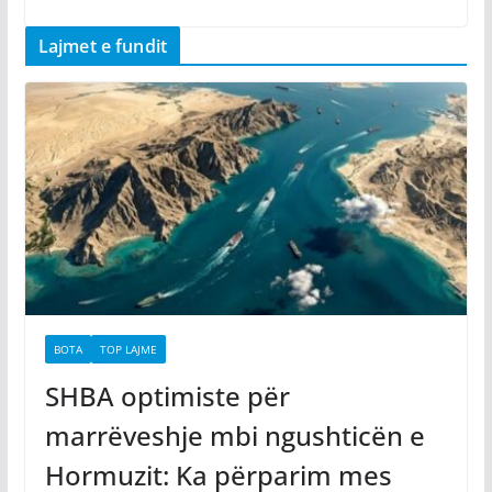
Lajmet e fundit
BOTA
TOP LAJME
SHBA optimiste për
marrëveshje mbi ngushticën e
Hormuzit: Ka përparim mes