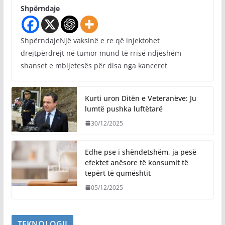
Shpërndaje
ShpërndajeNjë vaksinë e re që injektohet
drejtpërdrejt në tumor mund të rrisë ndjeshëm
shanset e mbijetesës për disa nga kanceret
Kurti uron Ditën e Veteranëve: Ju
lumtë pushka luftëtarë
30/12/2025
Edhe pse i shëndetshëm, ja pesë
efektet anësore të konsumit të
tepërt të qumështit
05/12/2025
TEKNOLOGJI