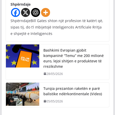
Shpërndaje
ShpërndajeBill Gates shton një profesion të katërt që,
sipas tij, do t’i mbijetojë Inteligjencës Artificiale Rritja
e shpejtë e Inteligjencës
Bashkimi Evropian gjobit
kompaninë “Temu” me 200 milionë
euro, lejoi shitjen e produkteve të
rrezikshme
28/05/2026
Turqia prezanton raketën e parë
balistike ndërkontinentale (Video)
05/05/2026