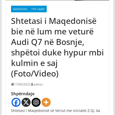
MAQEDONI
TOP LAJME
Shtetasi i Maqedonisë
bie në lum me veturë
Audi Q7 në Bosnje,
shpëtoi duke hypur mbi
kulmin e saj
(Foto/Video)
17/06/2022
admin
Shpërndaje
Shtetasi i Maqedonisë së Veriut me inicialet Z.Gj. ka