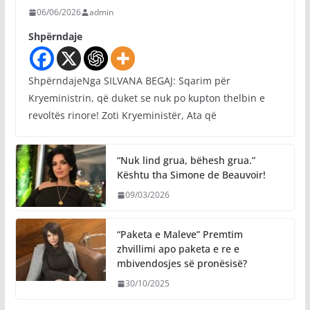
06/06/2026
admin
Shpërndaje
ShpërndajeNga SILVANA BEGAJ: Sqarim për
Kryeministrin, që duket se nuk po kupton thelbin e
revoltës rinore! Zoti Kryeministër, Ata që
“Nuk lind grua, bëhesh grua.”
Kështu tha Simone de Beauvoir!
09/03/2026
“Paketa e Maleve” Premtim
zhvillimi apo paketa e re e
mbivendosjes së pronësisë?
30/10/2025