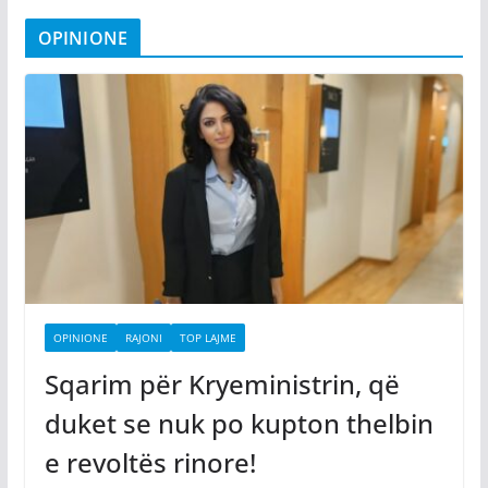
OPINIONE
OPINIONE
RAJONI
TOP LAJME
Sqarim për Kryeministrin, që
duket se nuk po kupton thelbin
e revoltës rinore!