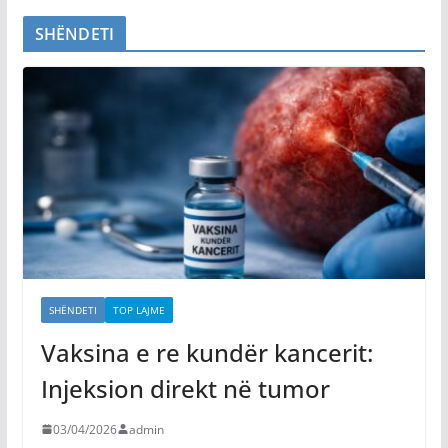
SHËNDETI
SHËNDETI
TOP LAJME
Vaksina e re kundër kancerit:
Injeksion direkt në tumor
03/04/2026
admin