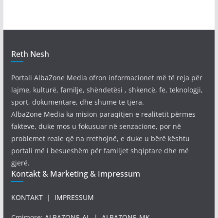
Reth Nesh
Portali AlbaZone Media ofron informacionet më të reja për
lajme, kulturë, familje, shëndetësi , shkencë, fe, teknologji,
sport, dokumentare, dhe shume te tjera.
AlbaZone Media ka mision paraqitjen e realitetit përmes
fakteve, duke mos u fokusuar në senzacione, por në
problemet reale që na rrethojnë, e duke u bërë kështu
portali më i besueshëm për familjet shqiptare dhe më
gjerë.
Kontakt & Marketing & Impressum
KONTAKT
|
IMPRESSUM
Çmimore:
ALBAZONE-AL
|
ALBAZONE-MK