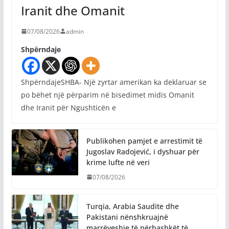
Iranit dhe Omanit
07/08/2026
admin
Shpërndaje
ShpërndajeSHBA- Një zyrtar amerikan ka deklaruar se
po bëhet një përparim në bisedimet midis Omanit
dhe Iranit për Ngushticën e
Publikohen pamjet e arrestimit të
Jugoslav Radojević, i dyshuar për
krime lufte në veri
07/08/2026
Turqia, Arabia Saudite dhe
Pakistani nënshkruajnë
marrëveshje të përbashkët të