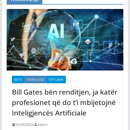
BOTA
TEKNOLOGJI
TOP LAJME
Bill Gates bën renditjen, ja katër
profesionet që do t’i mbijetojnë
Inteligjencës Artificiale
26/06/2026
admin