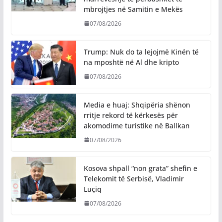
mbrojtjes në Samitin e Mekës
07/08/2026
Trump: Nuk do ta lejojmë Kinën të
na mposhtë në Al dhe kripto
07/08/2026
Media e huaj: Shqipëria shënon
rritje rekord të kërkesës për
akomodime turistike në Ballkan
07/08/2026
Kosova shpall “non grata” shefin e
Telekomit të Serbisë, Vladimir
Luçiq
07/08/2026