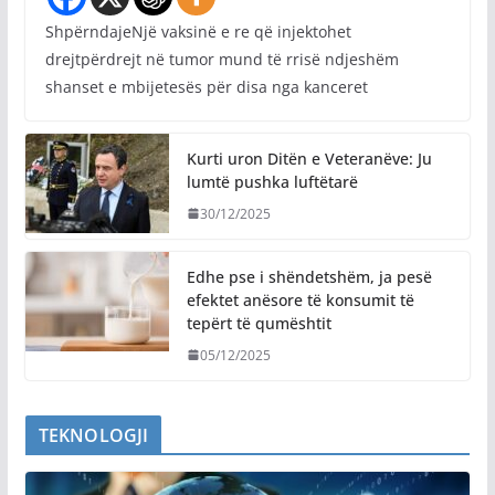
ShpërndajeNjë vaksinë e re që injektohet
drejtpërdrejt në tumor mund të rrisë ndjeshëm
shanset e mbijetesës për disa nga kanceret
Kurti uron Ditën e Veteranëve: Ju
lumtë pushka luftëtarë
30/12/2025
Edhe pse i shëndetshëm, ja pesë
efektet anësore të konsumit të
tepërt të qumështit
05/12/2025
TEKNOLOGJI