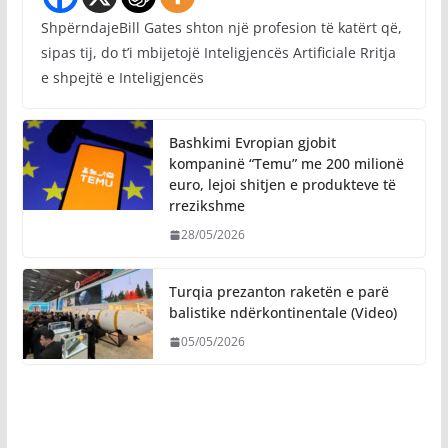
ShpërndajeBill Gates shton një profesion të katërt që,
sipas tij, do t’i mbijetojë Inteligjencës Artificiale Rritja
e shpejtë e Inteligjencës
Bashkimi Evropian gjobit
kompaninë “Temu” me 200 milionë
euro, lejoi shitjen e produkteve të
rrezikshme
28/05/2026
Turqia prezanton raketën e parë
balistike ndërkontinentale (Video)
05/05/2026