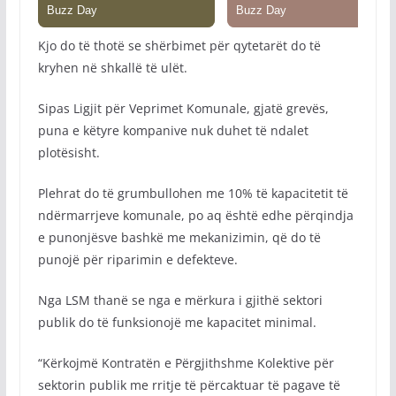
Kjo do të thotë se shërbimet për qytetarët do të
kryhen në shkallë të ulët.
Sipas Ligjit për Veprimet Komunale, gjatë grevës,
puna e këtyre kompanive nuk duhet të ndalet
plotësisht.
Plehrat do të grumbullohen me 10% të kapacitetit të
ndërmarrjeve komunale, po aq është edhe përqindja
e punonjësve bashkë me mekanizimin, që do të
punojë për riparimin e defekteve.
Nga LSM thanë se nga e mërkura i gjithë sektori
publik do të funksionojë me kapacitet minimal.
“Kërkojmë Kontratën e Përgjithshme Kolektive për
sektorin publik me rritje të përcaktuar të pagave të