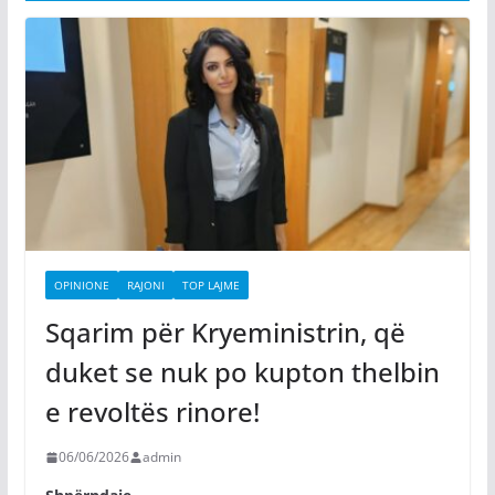
OPINIONE
RAJONI
TOP LAJME
Sqarim për Kryeministrin, që
duket se nuk po kupton thelbin
e revoltës rinore!
06/06/2026
admin