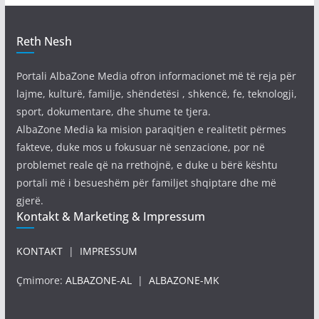
Reth Nesh
Portali AlbaZone Media ofron informacionet më të reja për
lajme, kulturë, familje, shëndetësi , shkencë, fe, teknologji,
sport, dokumentare, dhe shume te tjera.
AlbaZone Media ka mision paraqitjen e realitetit përmes
fakteve, duke mos u fokusuar në senzacione, por në
problemet reale që na rrethojnë, e duke u bërë kështu
portali më i besueshëm për familjet shqiptare dhe më
gjerë.
Kontakt & Marketing & Impressum
KONTAKT
|
IMPRESSUM
Çmimore:
ALBAZONE-AL
|
ALBAZONE-MK