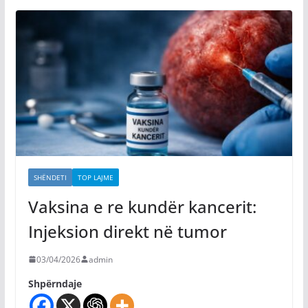
SHËNDETI
TOP LAJME
Vaksina e re kundër kancerit:
Injeksion direkt në tumor
03/04/2026
admin
Shpërndaje