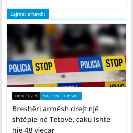
Lajmet e fundit
KRONIKË E ZEZË
MAQEDONI
TOP LAJME
Breshëri armësh drejt një
shtëpie në Tetovë, caku ishte
një 48 vjeçar