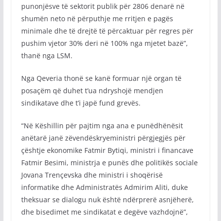
punonjësve të sektorit publik për 2806 denarë në
shumën neto në përputhje me rritjen e pagës
minimale dhe të drejtë të përcaktuar për regres për
pushim vjetor 30% deri në 100% nga mjetet bazë”,
thanë nga LSM.
Nga Qeveria thonë se kanë formuar një organ të
posaçëm që duhet t’ua ndryshojë mendjen
sindikatave dhe t’i japë fund grevës.
“Në Këshillin për pajtim nga ana e punëdhënësit
anëtarë janë zëvendëskryeministri përgjegjës për
çështje ekonomike Fatmir Bytiqi, ministri i financave
Fatmir Besimi, ministrja e punës dhe politikës sociale
Jovana Trençevska dhe ministri i shoqërisë
informatike dhe Administratës Admirim Aliti, duke
theksuar se dialogu nuk është ndërprerë asnjëherë,
dhe bisedimet me sindikatat e degëve vazhdojnë”,