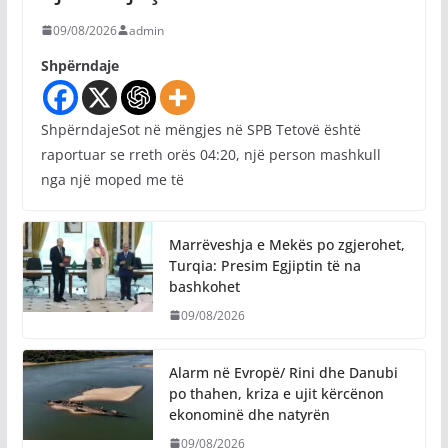
09/08/2026
admin
Shpërndaje
ShpërndajeSot në mëngjes në SPB Tetovë është
raportuar se rreth orës 04:20, një person mashkull
nga një moped me të
Marrëveshja e Mekës po zgjerohet,
Turqia: Presim Egjiptin të na
bashkohet
09/08/2026
Alarm në Evropë/ Rini dhe Danubi
po thahen, kriza e ujit kërcënon
ekonominë dhe natyrën
09/08/2026