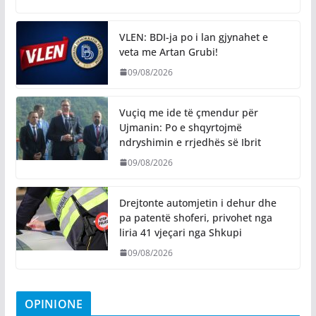
VLEN: BDI-ja po i lan gjynahet e
veta me Artan Grubi!
09/08/2026
​Vuçiq me ide të çmendur për
Ujmanin: Po e shqyrtojmë
ndryshimin e rrjedhës së Ibrit
09/08/2026
Drejtonte automjetin i dehur dhe
pa patentë shoferi, privohet nga
liria 41 vjeçari nga Shkupi
09/08/2026
OPINIONE