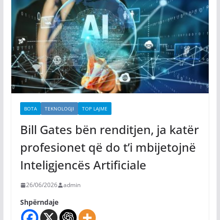
BOTA
TEKNOLOGJI
TOP LAJME
Bill Gates bën renditjen, ja katër
profesionet që do t’i mbijetojnë
Inteligjencës Artificiale
26/06/2026
admin
Shpërndaje