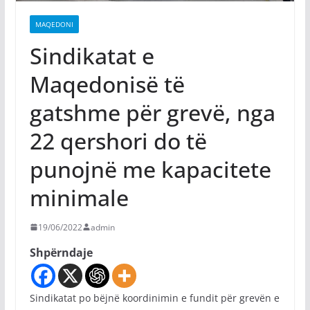
MAQEDONI
Sindikatat e
Maqedonisë të
gatshme për grevë, nga
22 qershori do të
punojnë me kapacitete
minimale
19/06/2022
admin
Shpërndaje
Sindikatat po bëjnë koordinimin e fundit për grevën e