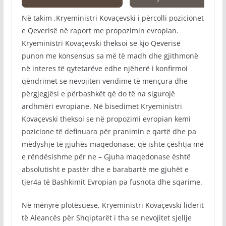
Në takim ,Kryeministri Kovaçevski i përcolli pozicionet
e Qeverisë në raport me propozimin evropian.
Kryeministri Kovaçevski theksoi se kjo Qeverisë
punon me konsensus sa më të madh dhe gjithmonë
në interes të qytetarëve edhe njëherë i konfirmoi
qëndrimet se nevojiten vendime të mençura dhe
përgjegjësi e përbashkët që do të na sigurojë
ardhmëri evropiane. Në bisedimet Kryeministri
Kovaçevski theksoi se në propozimi evropian kemi
pozicione të definuara për pranimin e qartë dhe pa
mëdyshje të gjuhës maqedonase, që ishte çështja më
e rëndësishme për ne – Gjuha maqedonase është
absolutisht e pastër dhe e barabartë me gjuhët e
tjer4a të Bashkimit Evropian pa fusnota dhe sqarime.
Në mënyrë plotësuese, Kryeministri Kovaçevski liderit
të Aleancës për Shqiptarët i tha se nevojitet sjellje