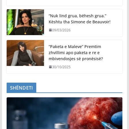
“Nuk lind grua, bëhesh grua.”
Kështu tha Simone de Beauvoir!
09/03/2026
“Paketa e Maleve” Premtim
zhvillimi apo paketa e re e
mbivendosjes së pronësisë?
30/10/2025
SHËNDETI