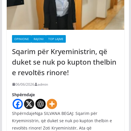
OPINIONE
RAJONI
TOP LAJME
Sqarim për Kryeministrin, që
duket se nuk po kupton thelbin
e revoltës rinore!
06/06/2026
admin
Shpërndaje
ShpërndajeNga SILVANA BEGAJ: Sqarim për
Kryeministrin, që duket se nuk po kupton thelbin e
revoltës rinore! Zoti Kryeministër, Ata që