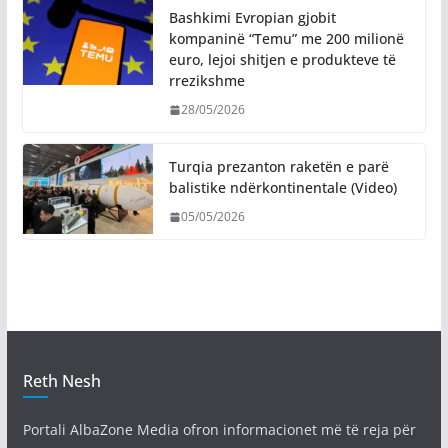
Bashkimi Evropian gjobit
kompaninë “Temu” me 200 milionë
euro, lejoi shitjen e produkteve të
rrezikshme
28/05/2026
Turqia prezanton raketën e parë
balistike ndërkontinentale (Video)
05/05/2026
Reth Nesh
Portali AlbaZone Media ofron informacionet më të reja për