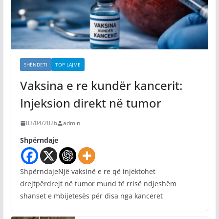
SHËNDETI
TOP LAJME
Vaksina e re kundër kancerit:
Injeksion direkt në tumor
03/04/2026
admin
Shpërndaje
ShpërndajeNjë vaksinë e re që injektohet
drejtpërdrejt në tumor mund të rrisë ndjeshëm
shanset e mbijetesës për disa nga kanceret