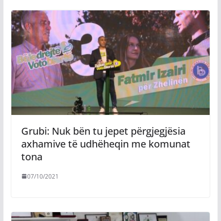
Grubi: Nuk bën tu jepet përgjegjësia
axhamive të udhëheqin me komunat
tona
07/10/2021