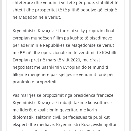
shtetërore dhe vendim i vërtetë për paqe, stabilitet të
shtetit dhe prosperitet të të gjithë popujve që jetojnë
në Maqedoninë e Veriut.
Kryeministri Kovaçevski theksoi se ky propozim final
evropian mundëson fillim pa kushte të bisedimeve
për aderimin e Republikës së Maqedonisë së Veriut
me BE-në dhe operacionalizim të vendimit të Këshillit
Evropian prej në mars të vitit 2020, me ç’rast
negociatat me Bashkimin Evropian do të mund ti
fillojmë menjëherë pas sjelljes së vendimit tonë për
pranimin e propozimit.
Pas marrjes së propozimit nga presidenca franceze,
Kryeministri Kovaçevski mbajti takime konsultuese
me liderët e koalicionin qeveritar, me korin
diplomatik, sektorin civil, përfaqësues të publikut
ekspert dhe mediave. Kryeministri Kovaçevski njoftoi