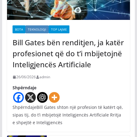
BOTA
TEKNOLOGJI
TOP LAJME
Bill Gates bën renditjen, ja katër
profesionet që do t’i mbijetojnë
Inteligjencës Artificiale
26/06/2026
admin
Shpërndaje
ShpërndajeBill Gates shton një profesion të katërt që,
sipas tij, do t’i mbijetojë Inteligjencës Artificiale Rritja
e shpejtë e Inteligjencës