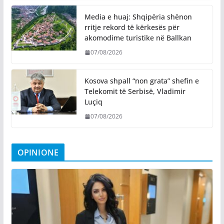
Media e huaj: Shqipëria shënon
rritje rekord të kërkesës për
akomodime turistike në Ballkan
07/08/2026
Kosova shpall “non grata” shefin e
Telekomit të Serbisë, Vladimir
Luçiq
07/08/2026
OPINIONE