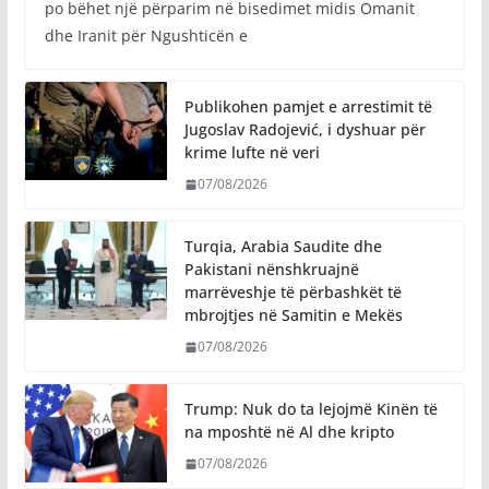
po bëhet një përparim në bisedimet midis Omanit
dhe Iranit për Ngushticën e
Publikohen pamjet e arrestimit të
Jugoslav Radojević, i dyshuar për
krime lufte në veri
07/08/2026
Turqia, Arabia Saudite dhe
Pakistani nënshkruajnë
marrëveshje të përbashkët të
mbrojtjes në Samitin e Mekës
07/08/2026
Trump: Nuk do ta lejojmë Kinën të
na mposhtë në Al dhe kripto
07/08/2026