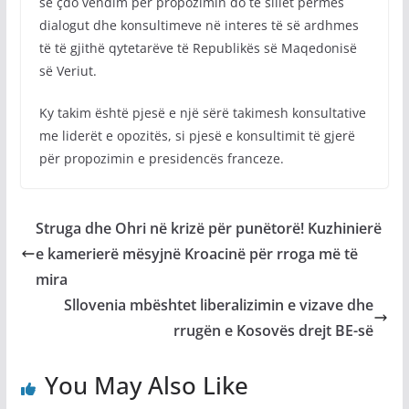
se çdo vendim për propozimin do të sillet përmes
dialogut dhe konsultimeve në interes të së ardhmes
të të gjithë qytetarëve të Republikës së Maqedonisë
së Veriut.
Ky takim është pjesë e një sërë takimesh konsultative
me liderët e opozitës, si pjesë e konsultimit të gjerë
për propozimin e presidencës franceze.
Struga dhe Ohri në krizë për punëtorë! Kuzhinierë
e kamerierë mësyjnë Kroacinë për rroga më të
mira
Sllovenia mbështet liberalizimin e vizave dhe
rrugën e Kosovës drejt BE-së
You May Also Like