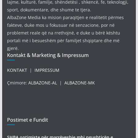
lajme, kulturë, familje, shëndetësi , shkencë, fe, teknologji,
sport, dokumentare, dhe shume te tjera.
AlbaZone Media ka mision paraqitjen e realitetit përmes
fakteve, duke mos u fokusuar në senzacione, por në
problemet reale që na rrethojnë, e duke u bërë kështu
portali më i besueshëm për familjet shqiptare dhe më
gjerë.
Kontakt & Marketing & Impressum
KONTAKT
|
IMPRESSUM
Çmimore:
ALBAZONE-AL
|
ALBAZONE-MK
Postimet e Fundit
SHBA optimiste për marrëveshje mbi ngushticën e