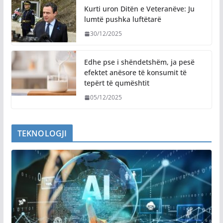
Kurti uron Ditën e Veteranëve: Ju
lumtë pushka luftëtarë
30/12/2025
Edhe pse i shëndetshëm, ja pesë
efektet anësore të konsumit të
tepërt të qumështit
05/12/2025
TEKNOLOGJI