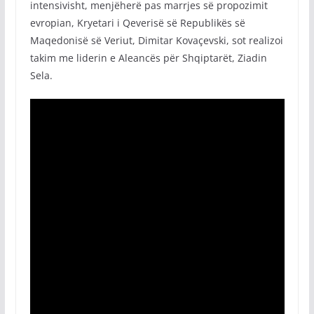
intensivisht, menjëherë pas marrjes së propozimit
evropian, Kryetari i Qeverisë së Republikës së
Maqedonisë së Veriut, Dimitar Kovaçevski, sot realizoi
takim me liderin e Aleancës për Shqiptarët, Ziadin
Sela.