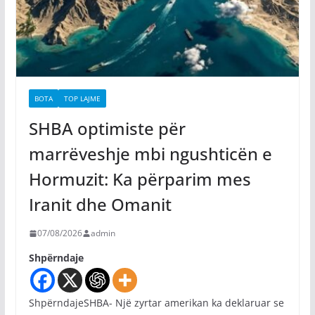
BOTA
TOP LAJME
SHBA optimiste për
marrëveshje mbi ngushticën e
Hormuzit: Ka përparim mes
Iranit dhe Omanit
07/08/2026
admin
Shpërndaje
ShpërndajeSHBA- Një zyrtar amerikan ka deklaruar se