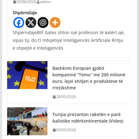
26/06/2026
admin
Shpërndaje
ShpërndajeBill Gates shton një profesion të katërt që,
sipas tij, do t’i mbijetojë Inteligjencës Artificiale Rritja
e shpejtë e Inteligjencës
Bashkimi Evropian gjobit
kompaninë “Temu” me 200 milionë
euro, lejoi shitjen e produkteve të
rrezikshme
28/05/2026
Turqia prezanton raketën e parë
balistike ndërkontinentale (Video)
05/05/2026