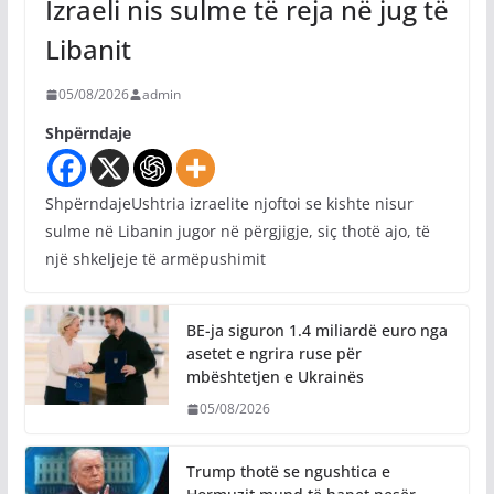
Izraeli nis sulme të reja në jug të
Libanit
05/08/2026
admin
Shpërndaje
ShpërndajeUshtria izraelite njoftoi se kishte nisur
sulme në Libanin jugor në përgjigje, siç thotë ajo, të
një shkeljeje të armëpushimit
BE-ja siguron 1.4 miliardë euro nga
asetet e ngrira ruse për
mbështetjen e Ukrainës
05/08/2026
Trump thotë se ngushtica e