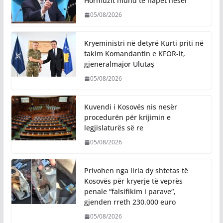
Hormuzit mund të hapet nesër
05/08/2026
Kryeministri në detyrë Kurti priti në
takim Komandantin e KFOR-it,
gjeneralmajor Ulutaş
05/08/2026
Kuvendi i Kosovës nis nesër
procedurën për krijimin e
legjislaturës së re
05/08/2026
Privohen nga liria dy shtetas të
Kosovës për kryerje të veprës
penale “falsifikim i parave“,
gjenden rreth 230.000 euro
05/08/2026