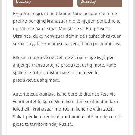
Eksportet e grurit në Ukrainë kanë pësuar një rënie
prej 43 për qind krahasuar me të njëjtën periudhë të
një viti më parë, sipas Ministrisë së Bujqësisë së
Ukrainës, duke nënvizuar dëmin që i është shkaktuar
sektorit kyç të ekonomisë së vendit nga pushtimi rus.
Bllokimi i porteve në Detin e Zi, një rrugë kyçe për
anijet që transportojnë produktet ushqimore, kanë
sjellë një rritje substanciale të çmimeve të
produkteve ushqimore.
Autoritetet ukrainase kanë bërë të ditur se këtë vit,
vendi pritet të korrë 65 milionë tonë drithë dhe fara
luledielli, krahasuar me 106 milionë në vitin 2021.
Shkak për këtë rënie të prodhimit është humbja e një
pjese të territorit ndaj Rusisë.