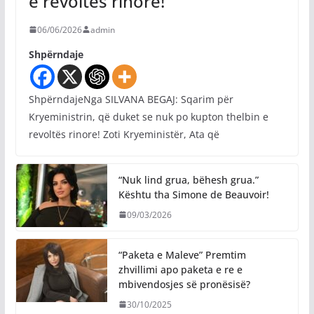
e revoltës rinore!
06/06/2026
admin
Shpërndaje
ShpërndajeNga SILVANA BEGAJ: Sqarim për
Kryeministrin, që duket se nuk po kupton thelbin e
revoltës rinore! Zoti Kryeministër, Ata që
“Nuk lind grua, bëhesh grua.”
Kështu tha Simone de Beauvoir!
09/03/2026
“Paketa e Maleve” Premtim
zhvillimi apo paketa e re e
mbivendosjes së pronësisë?
30/10/2025