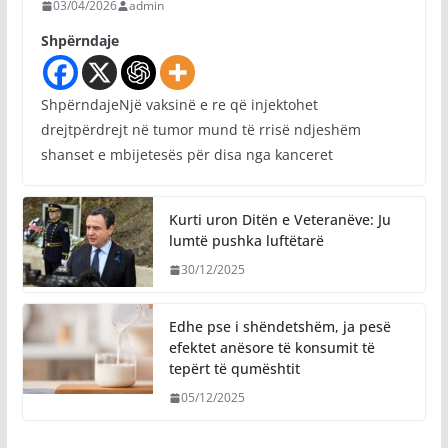
03/04/2026
admin
Shpërndaje
ShpërndajeNjë vaksinë e re që injektohet
drejtpërdrejt në tumor mund të rrisë ndjeshëm
shanset e mbijetesës për disa nga kanceret
Kurti uron Ditën e Veteranëve: Ju
lumtë pushka luftëtarë
30/12/2025
Edhe pse i shëndetshëm, ja pesë
efektet anësore të konsumit të
tepërt të qumështit
05/12/2025