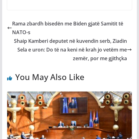
Rama zbardh bisedën me Biden gjatë Samitit të
NATO-s
Shaip Kamberi deputet në kuvendin serb, Ziadin
Sela e uron: Do të na keni në krah jo vetëm me
zemër, por me gjithçka
You May Also Like