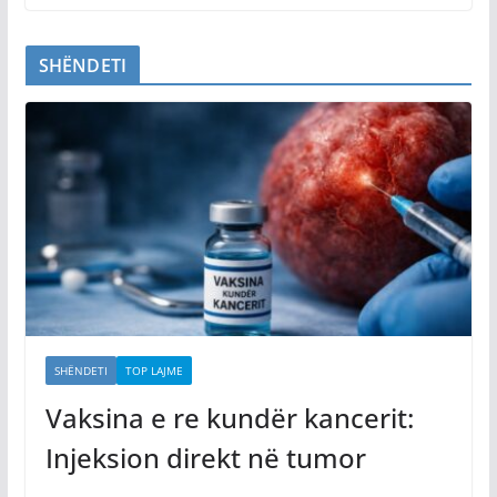
SHËNDETI
SHËNDETI
TOP LAJME
Vaksina e re kundër kancerit:
Injeksion direkt në tumor