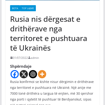
BOTA
TOP LAJME
Rusia nis dërgesat e
drithërave nga
territoret e pushtuara
të Ukrainës
01/07/2022
admin
Shpërndaje
Rusia konfirmoi se kishte nisur dërgimin e drithërave
nga territoret e pushtuara në Ukrainë. Një anije me
7000 tonë drithëra u largua të enjten, më 30 qershor
nga porti i qytetit të pushtuar të Berdyanskut, sipas