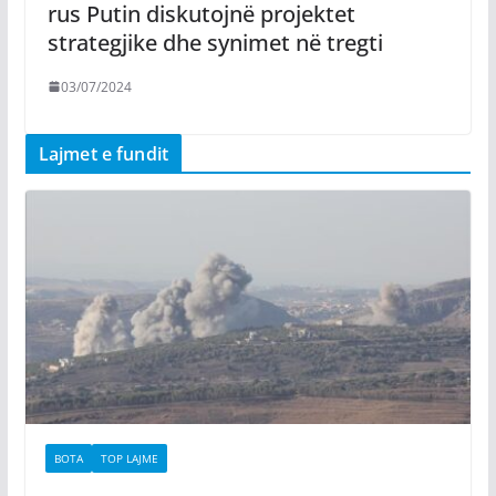
rus Putin diskutojnë projektet
strategjike dhe synimet në tregti
03/07/2024
Lajmet e fundit
BOTA
TOP LAJME