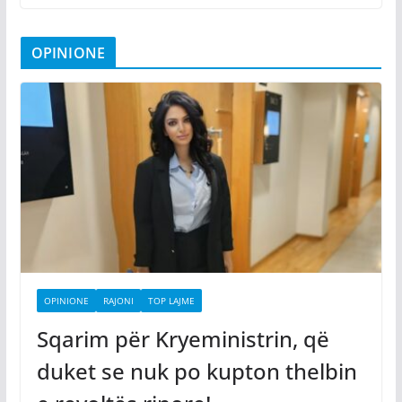
OPINIONE
OPINIONE
RAJONI
TOP LAJME
Sqarim për Kryeministrin, që
duket se nuk po kupton thelbin