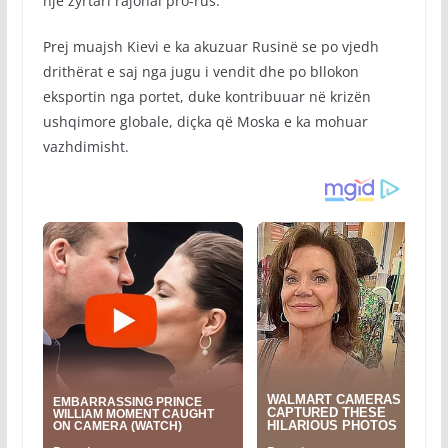
një zyrtari rajonal pro-rus.
Prej muajsh Kievi e ka akuzuar Rusinë se po vjedh
drithërat e saj nga jugu i vendit dhe po bllokon
eksportin nga portet, duke kontribuuar në krizën
ushqimore globale, diçka që Moska e ka mohuar
vazhdimisht.