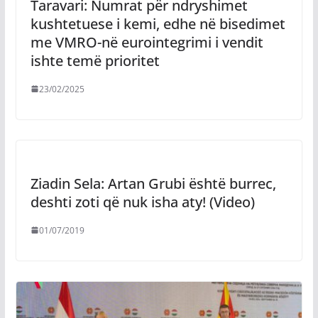
Taravari: Numrat për ndryshimet
kushtetuese i kemi, edhe në bisedimet
me VMRO-në eurointegrimi i vendit
ishte temë prioritet
23/02/2025
Ziadin Sela: Artan Grubi është burrec,
deshti zoti që nuk isha aty! (Video)
01/07/2019