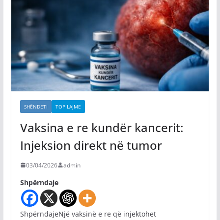
SHËNDETI
TOP LAJME
Vaksina e re kundër kancerit:
Injeksion direkt në tumor
03/04/2026
admin
Shpërndaje
ShpërndajeNjë vaksinë e re që injektohet