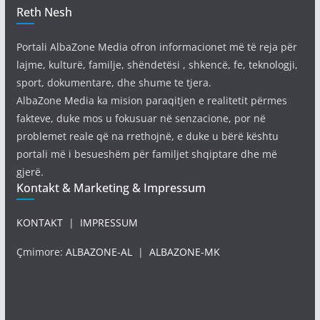
Reth Nesh
Portali AlbaZone Media ofron informacionet më të reja për
lajme, kulturë, familje, shëndetësi , shkencë, fe, teknologji,
sport, dokumentare, dhe shume te tjera.
AlbaZone Media ka mision paraqitjen e realitetit përmes
fakteve, duke mos u fokusuar në senzacione, por në
problemet reale që na rrethojnë, e duke u bërë kështu
portali më i besueshëm për familjet shqiptare dhe më
gjerë.
Kontakt & Marketing & Impressum
KONTAKT
|
IMPRESSUM
Çmimore:
ALBAZONE-AL
|
ALBAZONE-MK