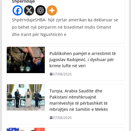
Shpërndaje
ShpërndajeSHBA- Një zyrtar amerikan ka deklaruar se
po bëhet një përparim në bisedimet midis Omanit
dhe Iranit për Ngushticën e
Publikohen pamjet e arrestimit të
Jugoslav Radojević, i dyshuar për
krime lufte në veri
07/08/2026
Turqia, Arabia Saudite dhe
Pakistani nënshkruajnë
marrëveshje të përbashkët të
mbrojtjes në Samitin e Mekës
07/08/2026