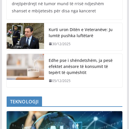
drejtpërdrejt në tumor mund të rrisë ndjeshëm
shanset e mbijetesës për disa nga kanceret
Kurti uron Ditën e Veteranëve: Ju
lumtë pushka luftëtarë
30/12/2025
Edhe pse i shëndetshëm, ja pesë
efektet anësore të konsumit të
tepërt të qumështit
05/12/2025
TEKNOLOGJI