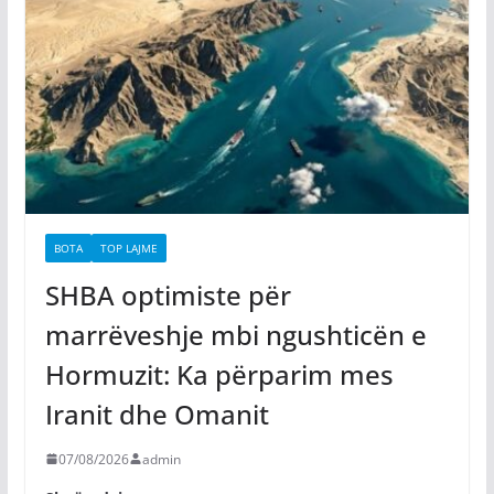
BOTA
TOP LAJME
SHBA optimiste për
marrëveshje mbi ngushticën e
Hormuzit: Ka përparim mes
Iranit dhe Omanit
07/08/2026
admin