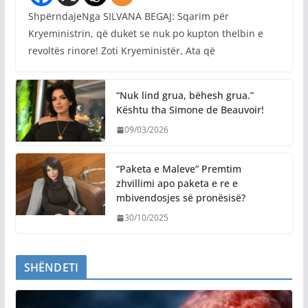
ShpërndajeNga SILVANA BEGAJ: Sqarim për
Kryeministrin, që duket se nuk po kupton thelbin e
revoltës rinore! Zoti Kryeministër, Ata që
“Nuk lind grua, bëhesh grua.”
Kështu tha Simone de Beauvoir!
09/03/2026
“Paketa e Maleve” Premtim
zhvillimi apo paketa e re e
mbivendosjes së pronësisë?
30/10/2025
SHËNDETI