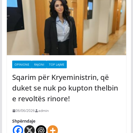
OPINIONE
RAJONI
TOP LAJME
Sqarim për Kryeministrin, që
duket se nuk po kupton thelbin
e revoltës rinore!
06/06/2026
admin
Shpërndaje