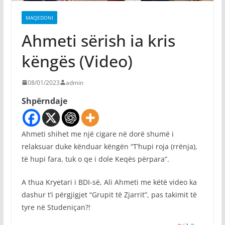
MAQEDONI
Ahmeti sërish ia kris
këngës (Video)
08/01/2023
admin
Shpërndaje
Ahmeti shihet me një cigare në dorë shumë i
relaksuar duke kënduar këngën “T’hupi roja (rrënja),
të hupi fara, tuk o qe i dole Keqës përpara”.
A thua Kryetari i BDI-së, Ali Ahmeti me këtë video ka
dashur t’i përgjigjet “Grupit të Zjarrit”, pas takimit të
tyre në Studeniçan?!