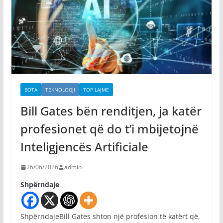
BOTA
TEKNOLOGJI
TOP LAJME
Bill Gates bën renditjen, ja katër
profesionet që do t’i mbijetojnë
Inteligjencës Artificiale
26/06/2026
admin
Shpërndaje
ShpërndajeBill Gates shton një profesion të katërt që,