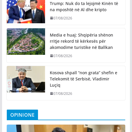
Trump: Nuk do ta lejojmë Kinën të
na mposhtë në Al dhe kripto
07/08/2026
Media e huaj: Shqipëria shënon
rritje rekord të kërkesës për
akomodime turistike në Ballkan
07/08/2026
Kosova shpall “non grata” shefin e
Telekomit të Serbisë, Vladimir
Luçiq
07/08/2026
OPINIONE