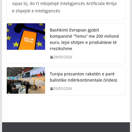
sipas tij, do t’i mbijetojë Inteligjencës Artificiale Rritja
e shpejtë e Inteligjencës
Bashkimi Evropian gjobit
kompaninë “Temu” me 200 milionë
euro, lejoi shitjen e produkteve të
rrezikshme
28/05/2026
Turqia prezanton raketën e parë
balistike ndërkontinentale (Video)
05/05/2026