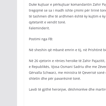
Duke kujtuar e përkujtuar komandantin Zahir Paj
tregojmë se sa i madh ishte çmimi për lirinë ton
të tashmen dhe të ardhmen është ky kujtim e ky 
qytetarët e vendit tonë.
Faleminderit.
Postimi nga FB:
Në sheshin që mbanë emrin e tij, në Prishtinë 
Në 26 vjetorin e rënies heroike të Zahir Pajazi
e Republikës, Vjosa Osmani Sadriu dhe me Zëve
Gërvalla Schwarz, me ministra të Qeverisë sonë 
shtetin dhe për pavarësinë tonë.
Lavdi të gjithë heronjve, dëshmorëve dhe martirë