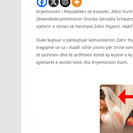
Kryeministri i Republikës së Kosovës, Albin Kur
Zëvendëskryeministren Donika Gërvalla Schwarz, 
vjetorin e rënies së heronjve Zahir Pajaziti, Ha
Duke kujtuar e përkujtuar komandantin Zahir Paj
tregojmë se sa i madh ishte çmimi për lirinë ton
të tashmen dhe të ardhmen është ky kujtim e ky 
qytetarët e vendit tonë, tha Kryeministri Kurti.