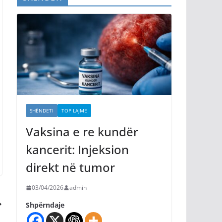
SHËNDETI
TOP LAJME
Vaksina e re kundër
kancerit: Injeksion
direkt në tumor
03/04/2026
admin
Shpërndaje