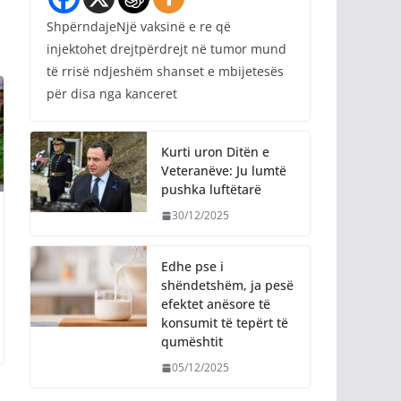
ShpërndajeNjë vaksinë e re që
injektohet drejtpërdrejt në tumor mund
të rrisë ndjeshëm shanset e mbijetesës
për disa nga kanceret
Kurti uron Ditën e
Veteranëve: Ju lumtë
pushka luftëtarë
30/12/2025
Edhe pse i
shëndetshëm, ja pesë
efektet anësore të
konsumit të tepërt të
qumështit
05/12/2025