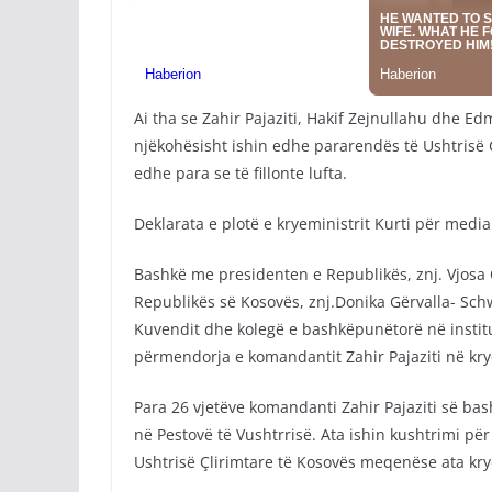
Ai tha se Zahir Pajaziti, Hakif Zejnullahu dhe Ed
njëkohësisht ishin edhe pararendës të Ushtrisë 
edhe para se të fillonte lufta.
Deklarata e plotë e kryeministrit Kurti për media
Bashkë me presidenten e Republikës, znj. Vjosa
Republikës së Kosovës, znj.Donika Gërvalla- Sch
Kuvendit dhe kolegë e bashkëpunëtorë në instituc
përmendorja e komandantit Zahir Pajaziti në krye
Para 26 vjetëve komandanti Zahir Pajaziti së b
në Pestovë të Vushtrrisë. Ata ishin kushtrimi për
Ushtrisë Çlirimtare të Kosovës meqenëse ata kryen