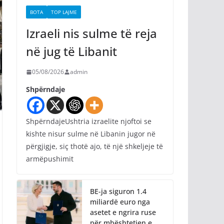
BOTA
TOP LAJME
Izraeli nis sulme të reja
në jug të Libanit
05/08/2026
admin
Shpërndaje
ShpërndajeUshtria izraelite njoftoi se
kishte nisur sulme në Libanin jugor në
përgjigje, siç thotë ajo, të një shkeljeje të
armëpushimit
BE-ja siguron 1.4
miliardë euro nga
asetet e ngrira ruse
për mbështetjen e