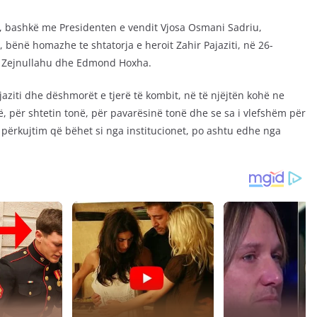
ti, bashkë me Presidenten e vendit Vjosa Osmani Sadriu,
bënë homazhe te shtatorja e heroit Zahir Pajaziti, në 26-
kif Zejnullahu dhe Edmond Hoxha.
aziti dhe dëshmorët e tjerë të kombit, në të njëjtën kohë ne
ë, për shtetin tonë, për pavarësinë tonë dhe se sa i vlefshëm për
përkujtim që bëhet si nga institucionet, po ashtu edhe nga