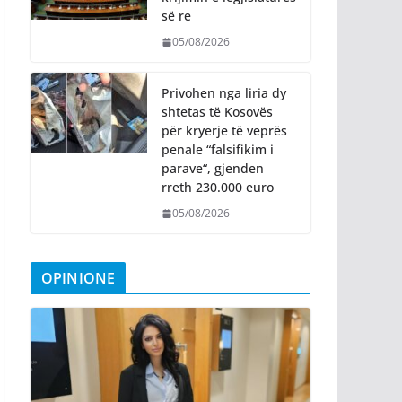
së re
05/08/2026
Privohen nga liria dy
shtetas të Kosovës
për kryerje të veprës
penale “falsifikim i
parave“, gjenden
rreth 230.000 euro
05/08/2026
OPINIONE