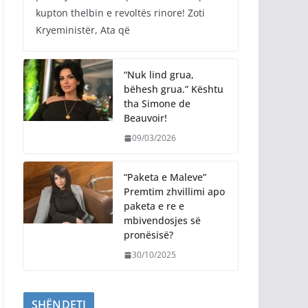
kupton thelbin e revoltës rinore! Zoti
Kryeministër, Ata që
“Nuk lind grua,
bëhesh grua.” Kështu
tha Simone de
Beauvoir!
09/03/2026
“Paketa e Maleve”
Premtim zhvillimi apo
paketa e re e
mbivendosjes së
pronësisë?
30/10/2025
SHËNDETI