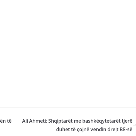
bën të
Ali Ahmeti: Shqiptarët me bashkëqytetarët tjerë
duhet të çojnë vendin drejt BE-së