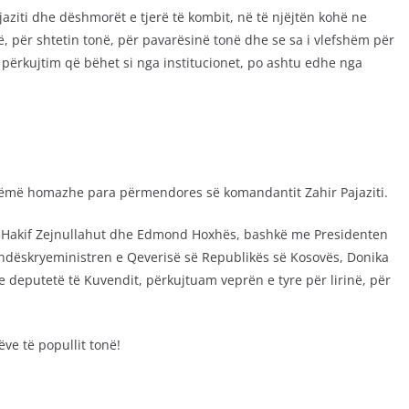
aziti dhe dëshmorët e tjerë të kombit, në të njëjtën kohë ne
ë, për shtetin tonë, për pavarësinë tonë dhe se sa i vlefshëm për
përkujtim që bëhet si nga institucionet, po ashtu edhe nga
bëmë homazhe para përmendores së komandantit Zahir Pajaziti.
tit, Hakif Zejnullahut dhe Edmond Hoxhës, bashkë me Presidenten
ndëskryeministren e Qeverisë së Republikës së Kosovës, Donika
e deputetë të Kuvendit, përkujtuam veprën e tyre për lirinë, për
ve të popullit tonë!