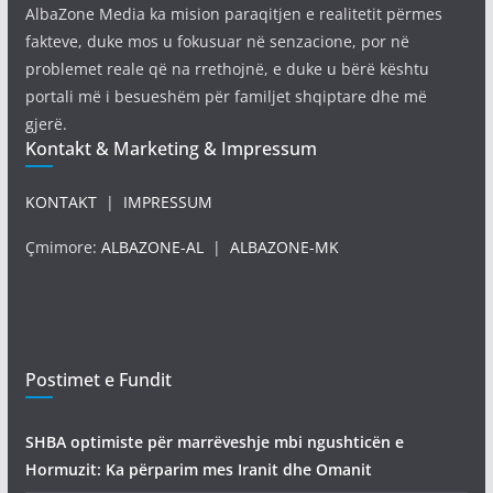
AlbaZone Media ka mision paraqitjen e realitetit përmes
fakteve, duke mos u fokusuar në senzacione, por në
problemet reale që na rrethojnë, e duke u bërë kështu
portali më i besueshëm për familjet shqiptare dhe më
gjerë.
Kontakt & Marketing & Impressum
KONTAKT
|
IMPRESSUM
Çmimore:
ALBAZONE-AL
|
ALBAZONE-MK
Postimet e Fundit
SHBA optimiste për marrëveshje mbi ngushticën e
Hormuzit: Ka përparim mes Iranit dhe Omanit