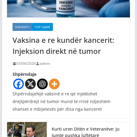
SHËNDETI
TOP LAJME
Vaksina e re kundër kancerit:
Injeksion direkt në tumor
03/04/2026
admin
Shpërndaje
ShpërndajeNjë vaksinë e re që injektohet
drejtpërdrejt në tumor mund të rrisë ndjeshëm
shanset e mbijetesës për disa nga kanceret
Kurti uron Ditën e Veteranëve: Ju
lumtë pushka luftëtarë