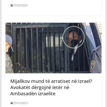
27/03/2021
Mijallkov mund të arratiset në Izrael?
Avokatët dërgojnë letër në
Ambasadën izraelite
25/12/2021