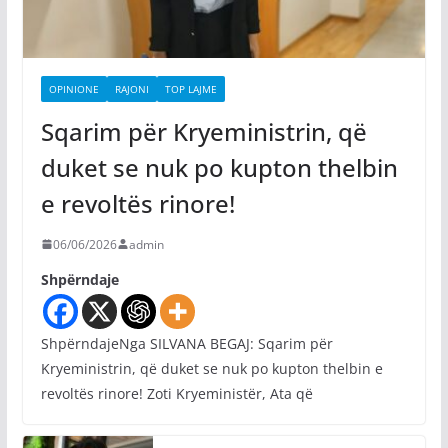
OPINIONE
RAJONI
TOP LAJME
Sqarim për Kryeministrin, që
duket se nuk po kupton thelbin
e revoltës rinore!
06/06/2026
admin
Shpërndaje
ShpërndajeNga SILVANA BEGAJ: Sqarim për
Kryeministrin, që duket se nuk po kupton thelbin e
revoltës rinore! Zoti Kryeministër, Ata që