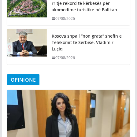
rritje rekord të kërkesës për
akomodime turistike në Ballkan
07/08/2026
Kosova shpall “non grata” shefin e
Telekomit të Serbisë, Vladimir
Luçiq
07/08/2026
OPINIONE