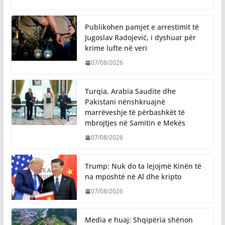
Publikohen pamjet e arrestimit të
Jugoslav Radojević, i dyshuar për
krime lufte në veri
07/08/2026
Turqia, Arabia Saudite dhe
Pakistani nënshkruajnë
marrëveshje të përbashkët të
mbrojtjes në Samitin e Mekës
07/08/2026
Trump: Nuk do ta lejojmë Kinën të
na mposhtë në Al dhe kripto
07/08/2026
Media e huaj: Shqipëria shënon