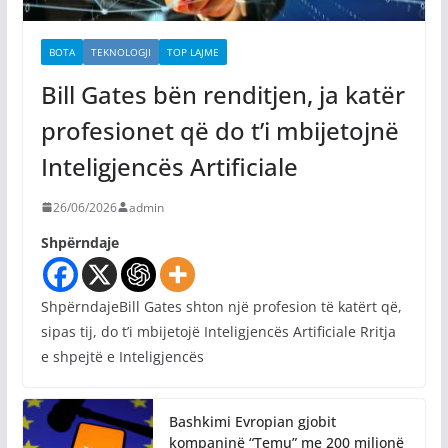
BOTA
TEKNOLOGJI
TOP LAJME
Bill Gates bën renditjen, ja katër
profesionet që do t’i mbijetojnë
Inteligjencës Artificiale
26/06/2026
admin
Shpërndaje
ShpërndajeBill Gates shton një profesion të katërt që,
sipas tij, do t’i mbijetojë Inteligjencës Artificiale Rritja
e shpejtë e Inteligjencës
Bashkimi Evropian gjobit
kompaninë “Temu” me 200 milionë