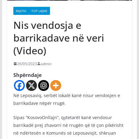
RAJONI
TOP LAJME
Nis vendosja e
barrikadave në veri
(Video)
26/05/2023
admin
Shpërndaje
Në Leposaviq, serbët lokalë kanë nisur vendosjen e
barrikadave nëpër rrugë.
Sipas “KosovoOnllajn”, qytetarët kanë vendosur
barrikadë prej zhavorri në rrugën që të çon pikërisht
në ndërtesën e Komunës së Leposaviqit, shkruan