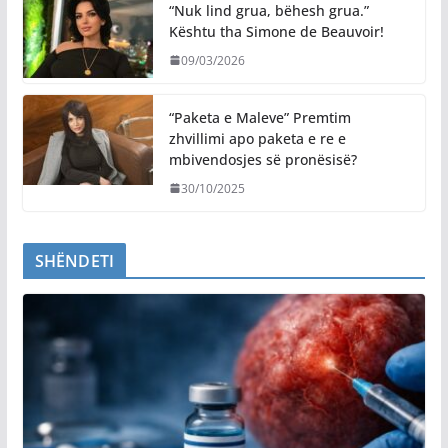
“Nuk lind grua, bëhesh grua.”
Kështu tha Simone de Beauvoir!
09/03/2026
“Paketa e Maleve” Premtim
zhvillimi apo paketa e re e
mbivendosjes së pronësisë?
30/10/2025
SHËNDETI