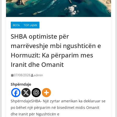
BOTA
TOP LAJME
SHBA optimiste për
marrëveshje mbi ngushticën e
Hormuzit: Ka përparim mes
Iranit dhe Omanit
07/08/2026
admin
Shpërndaje
ShpërndajeSHBA- Një zyrtar amerikan ka deklaruar se
po bëhet një përparim në bisedimet midis Omanit
dhe Iranit për Ngushticën e