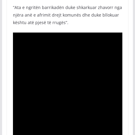
“Ata e ngritën barrikadën duke shkarkuar zhavorr nga
njëra anë e afrimit drejt komunës dhe duke bllokuar
kështu atë pjesë të rrugës”.