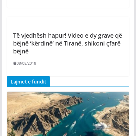
Të vjedhësh hapur! Video e dy grave që
bëjnë ‘kërdinë’ në Tiranë, shikoni çfarë
bëjnë
08/08/2018
Lajmet e fundit