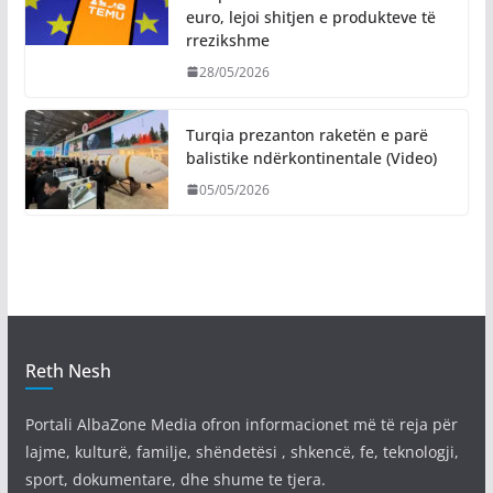
euro, lejoi shitjen e produkteve të
rrezikshme
28/05/2026
Turqia prezanton raketën e parë
balistike ndërkontinentale (Video)
05/05/2026
Reth Nesh
Portali AlbaZone Media ofron informacionet më të reja për
lajme, kulturë, familje, shëndetësi , shkencë, fe, teknologji,
sport, dokumentare, dhe shume te tjera.