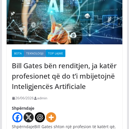
BOTA
TEKNOLOGJI
TOP LAJME
Bill Gates bën renditjen, ja katër
profesionet që do t’i mbijetojnë
Inteligjencës Artificiale
26/06/2026
admin
Shpërndaje
ShpërndajeBill Gates shton një profesion të katërt që,