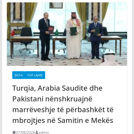
BOTA
TOP LAJME
Turqia, Arabia Saudite dhe
Pakistani nënshkruajnë
marrëveshje të përbashkët të
mbrojtjes në Samitin e Mekës
07/08/2026
admin