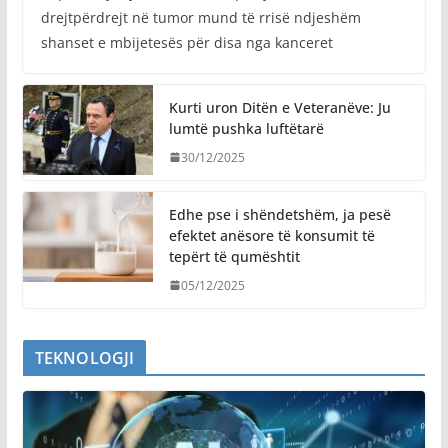
drejtpërdrejt në tumor mund të rrisë ndjeshëm
shanset e mbijetesës për disa nga kanceret
Kurti uron Ditën e Veteranëve: Ju
lumtë pushka luftëtarë
30/12/2025
Edhe pse i shëndetshëm, ja pesë
efektet anësore të konsumit të
tepërt të qumështit
05/12/2025
TEKNOLOGJI