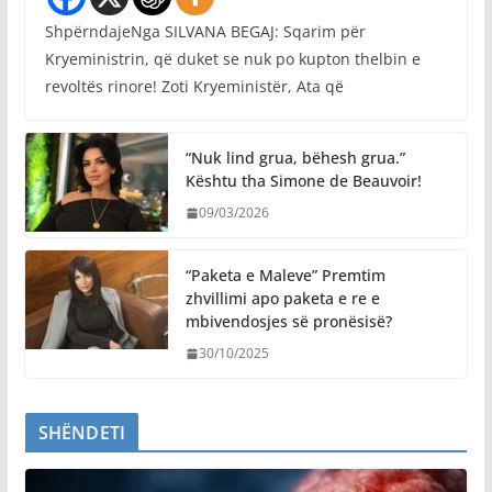
ShpërndajeNga SILVANA BEGAJ: Sqarim për
Kryeministrin, që duket se nuk po kupton thelbin e
revoltës rinore! Zoti Kryeministër, Ata që
“Nuk lind grua, bëhesh grua.”
Kështu tha Simone de Beauvoir!
09/03/2026
“Paketa e Maleve” Premtim
zhvillimi apo paketa e re e
mbivendosjes së pronësisë?
30/10/2025
SHËNDETI