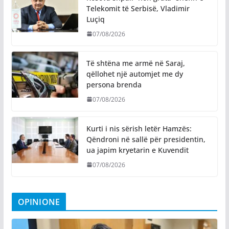
Telekomit të Serbisë, Vladimir
Luçiq
07/08/2026
Të shtëna me armë në Saraj,
qëllohet një automjet me dy
persona brenda
07/08/2026
​Kurti i nis sërish letër Hamzës:
Qëndroni në sallë për presidentin,
ua japim kryetarin e Kuvendit
07/08/2026
OPINIONE