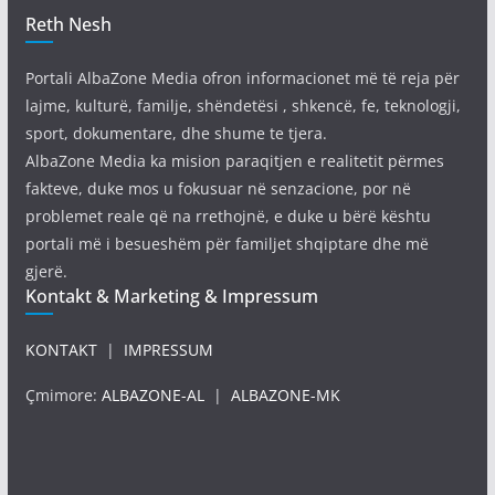
Reth Nesh
Portali AlbaZone Media ofron informacionet më të reja për
lajme, kulturë, familje, shëndetësi , shkencë, fe, teknologji,
sport, dokumentare, dhe shume te tjera.
AlbaZone Media ka mision paraqitjen e realitetit përmes
fakteve, duke mos u fokusuar në senzacione, por në
problemet reale që na rrethojnë, e duke u bërë kështu
portali më i besueshëm për familjet shqiptare dhe më
gjerë.
Kontakt & Marketing & Impressum
KONTAKT
|
IMPRESSUM
Çmimore:
ALBAZONE-AL
|
ALBAZONE-MK