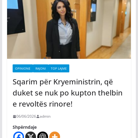
OPINIONE
RAJONI
TOP LAJME
Sqarim për Kryeministrin, që
duket se nuk po kupton thelbin
e revoltës rinore!
06/06/2026
admin
Shpërndaje