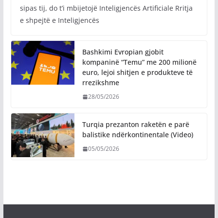
sipas tij, do t’i mbijetojë Inteligjencës Artificiale Rritja
e shpejtë e Inteligjencës
Bashkimi Evropian gjobit
kompaninë “Temu” me 200 milionë
euro, lejoi shitjen e produkteve të
rrezikshme
28/05/2026
Turqia prezanton raketën e parë
balistike ndërkontinentale (Video)
05/05/2026