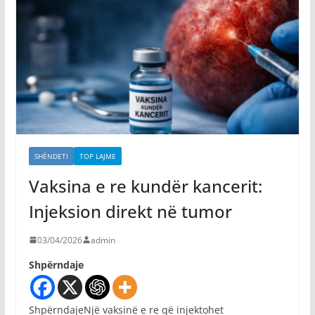
SHËNDETI
TOP LAJME
Vaksina e re kundër kancerit:
Injeksion direkt në tumor
03/04/2026
admin
Shpërndaje
ShpërndajeNjë vaksinë e re që injektohet