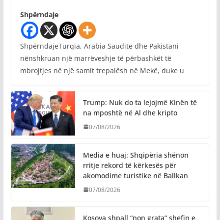
Shpërndaje
ShpërndajeTurqia, Arabia Saudite dhe Pakistani
nënshkruan një marrëveshje të përbashkët të
mbrojtjes në një samit trepalësh në Mekë, duke u
Trump: Nuk do ta lejojmë Kinën të
na mposhtë në Al dhe kripto
07/08/2026
Media e huaj: Shqipëria shënon
rritje rekord të kërkesës për
akomodime turistike në Ballkan
07/08/2026
Kosova shpall “non grata” shefin e