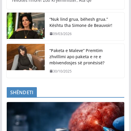
revoltës rinore! Zoti Kryeministër, Ata që
“Nuk lind grua, bëhesh grua.”
Kështu tha Simone de Beauvoir!
09/03/2026
“Paketa e Maleve” Premtim
zhvillimi apo paketa e re e
mbivendosjes së pronësisë?
30/10/2025
SHËNDETI