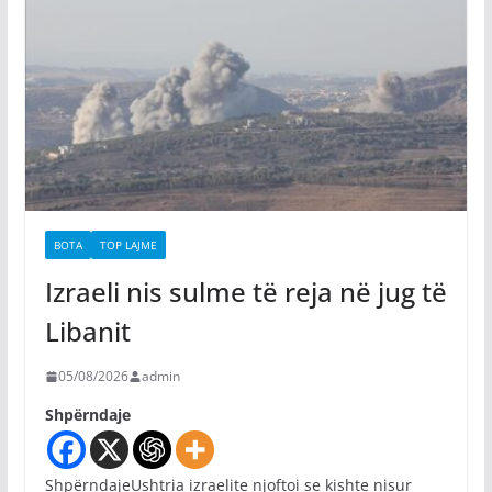
BOTA
TOP LAJME
Izraeli nis sulme të reja në jug të
Libanit
05/08/2026
admin
Shpërndaje
ShpërndajeUshtria izraelite njoftoi se kishte nisur