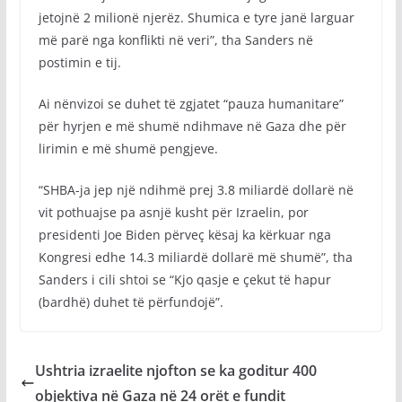
jetojnë 2 milionë njerëz. Shumica e tyre janë larguar
më parë nga konflikti në veri”, tha Sanders në
postimin e tij.
Ai nënvizoi se duhet të zgjatet “pauza humanitare”
për hyrjen e më shumë ndihmave në Gaza dhe për
lirimin e më shumë pengjeve.
“SHBA-ja jep një ndihmë prej 3.8 miliardë dollarë në
vit pothuajse pa asnjë kusht për Izraelin, por
presidenti Joe Biden përveç kësaj ka kërkuar nga
Kongresi edhe 14.3 miliardë dollarë më shumë”, tha
Sanders i cili shtoi se “Kjo qasje e çekut të hapur
(bardhë) duhet të përfundojë”.
Ushtria izraelite njofton se ka goditur 400
objektiva në Gaza në 24 orët e fundit