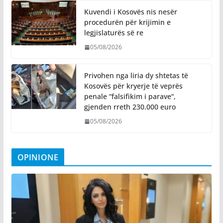
Kuvendi i Kosovës nis nesër
procedurën për krijimin e
legjislaturës së re
05/08/2026
Privohen nga liria dy shtetas të
Kosovës për kryerje të veprës
penale “falsifikim i parave“,
gjenden rreth 230.000 euro
05/08/2026
OPINIONE