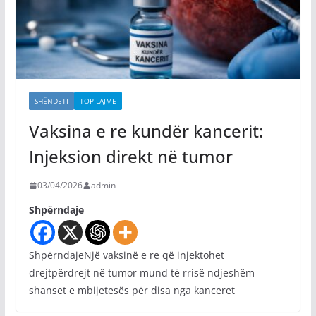
SHËNDETI
TOP LAJME
Vaksina e re kundër kancerit:
Injeksion direkt në tumor
03/04/2026
admin
Shpërndaje
ShpërndajeNjë vaksinë e re që injektohet
drejtpërdrejt në tumor mund të rrisë ndjeshëm
shanset e mbijetesës për disa nga kanceret