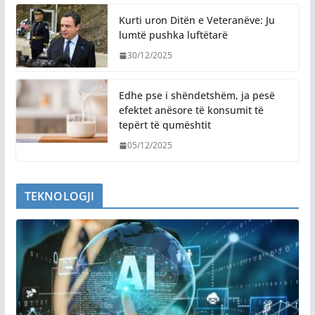
Kurti uron Ditën e Veteranëve: Ju
lumtë pushka luftëtarë
30/12/2025
Edhe pse i shëndetshëm, ja pesë
efektet anësore të konsumit të
tepërt të qumështit
05/12/2025
TEKNOLOGJI