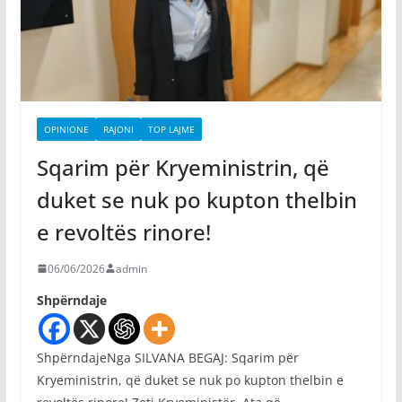
OPINIONE
RAJONI
TOP LAJME
Sqarim për Kryeministrin, që
duket se nuk po kupton thelbin
e revoltës rinore!
06/06/2026
admin
Shpërndaje
ShpërndajeNga SILVANA BEGAJ: Sqarim për
Kryeministrin, që duket se nuk po kupton thelbin e