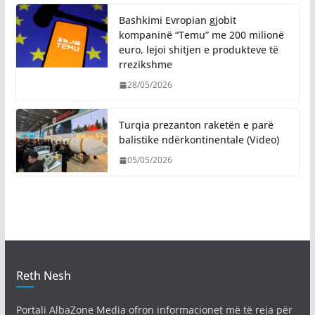
Bashkimi Evropian gjobit
kompaninë “Temu” me 200 milionë
euro, lejoi shitjen e produkteve të
rrezikshme
28/05/2026
Turqia prezanton raketën e parë
balistike ndërkontinentale (Video)
05/05/2026
Reth Nesh
Portali AlbaZone Media ofron informacionet më të reja për