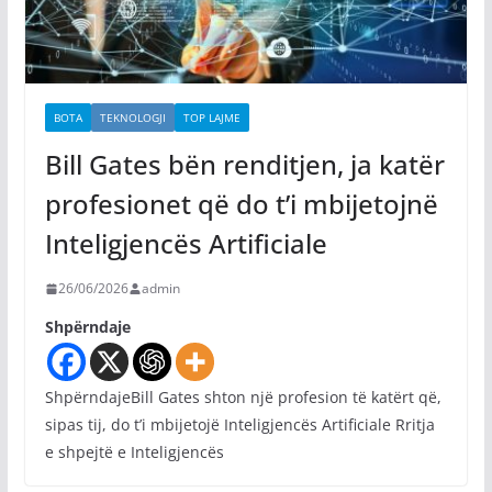
BOTA
TEKNOLOGJI
TOP LAJME
Bill Gates bën renditjen, ja katër
profesionet që do t’i mbijetojnë
Inteligjencës Artificiale
26/06/2026
admin
Shpërndaje
ShpërndajeBill Gates shton një profesion të katërt që,
sipas tij, do t’i mbijetojë Inteligjencës Artificiale Rritja
e shpejtë e Inteligjencës