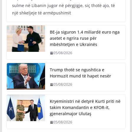
sulme në Libanin jugor në përgjigje, siç thotë ajo, të
një shkeljeje të armëpushimit
BE-ja siguron 1.4 miliardë euro nga
asetet e ngrira ruse për
mbështetjen e Ukrainës
05/08/2026
Trump thotë se ngushtica e
Hormuzit mund të hapet nesër
05/08/2026
Kryeministri në detyrë Kurti priti në
takim Komandantin e KFOR-it,
gjeneralmajor Ulutaş
05/08/2026