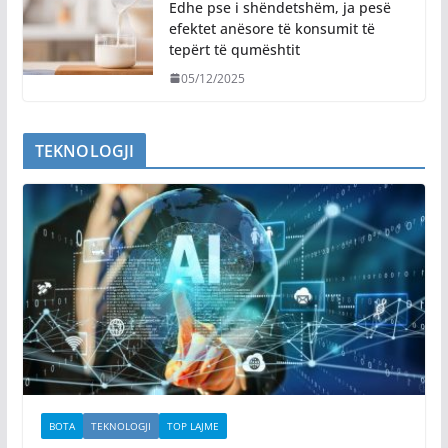
Edhe pse i shëndetshëm, ja pesë
efektet anësore të konsumit të
tepërt të qumështit
05/12/2025
TEKNOLOGJI
BOTA
TEKNOLOGJI
TOP LAJME