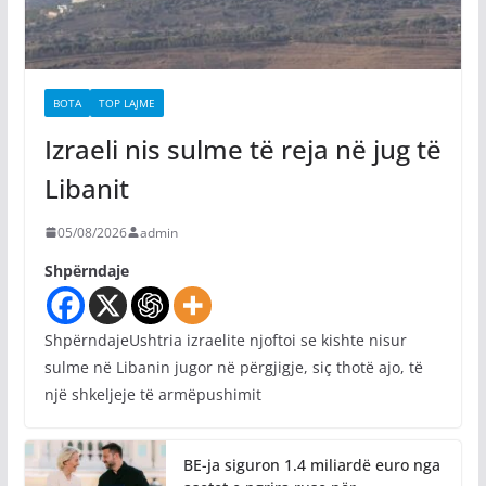
BOTA
TOP LAJME
Izraeli nis sulme të reja në jug të
Libanit
05/08/2026
admin
Shpërndaje
ShpërndajeUshtria izraelite njoftoi se kishte nisur
sulme në Libanin jugor në përgjigje, siç thotë ajo, të
një shkeljeje të armëpushimit
BE-ja siguron 1.4 miliardë euro nga