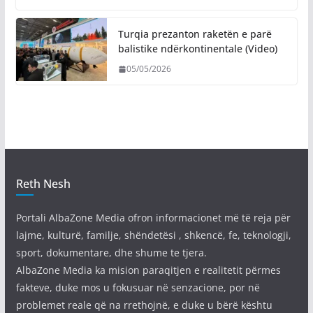
Turqia prezanton raketën e parë
balistike ndërkontinentale (Video)
05/05/2026
Reth Nesh
Portali AlbaZone Media ofron informacionet më të reja për
lajme, kulturë, familje, shëndetësi , shkencë, fe, teknologji,
sport, dokumentare, dhe shume te tjera.
AlbaZone Media ka mision paraqitjen e realitetit përmes
fakteve, duke mos u fokusuar në senzacione, por në
problemet reale që na rrethojnë, e duke u bërë kështu