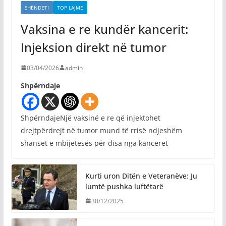
SHËNDETI
TOP LAJME
Vaksina e re kundër kancerit:
Injeksion direkt në tumor
03/04/2026
admin
Shpërndaje
ShpërndajeNjë vaksinë e re që injektohet
drejtpërdrejt në tumor mund të rrisë ndjeshëm
shanset e mbijetesës për disa nga kanceret
Kurti uron Ditën e Veteranëve: Ju
lumtë pushka luftëtarë
30/12/2025