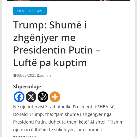
BOTA
TOP LAJME
Trump: Shumë i
zhgënjyer me
Presidentin Putin –
Luftë pa kuptim
03/09/2025
admin
Shpërndaje
Në një intervistë radiofonike Presidenti i SHBA-së,
Donald Trump, tha: “Jam shumë i zhgënjyer nga
Presidenti Putin, duhet ta them këtë” Ai shtoi: “Kishim
një marrëdhënie të shkëlqyer; jam shumë i