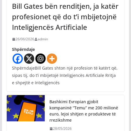
Bill Gates bën renditjen, ja katër
profesionet që do t’i mbijetojnë
Inteligjencës Artificiale
26/06/2026
admin
Shpërndaje
ShpërndajeBill Gates shton një profesion të katërt që,
sipas tij, do t’i mbijetojë Inteligjencës Artificiale Rritja
e shpejtë e Inteligjencës
Bashkimi Evropian gjobit
kompaninë “Temu” me 200 milionë
euro, lejoi shitjen e produkteve të
rrezikshme
28/05/2026