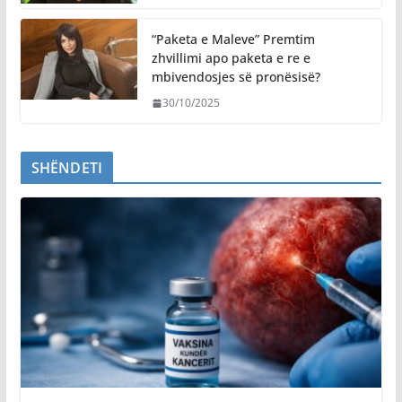
“Paketa e Maleve” Premtim
zhvillimi apo paketa e re e
mbivendosjes së pronësisë?
30/10/2025
SHËNDETI