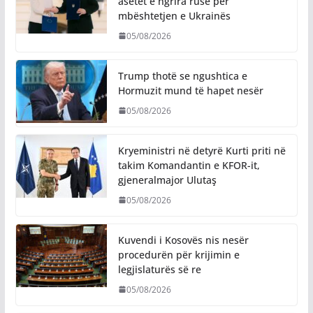
asetet e ngrira ruse për
mbështetjen e Ukrainës
05/08/2026
Trump thotë se ngushtica e
Hormuzit mund të hapet nesër
05/08/2026
Kryeministri në detyrë Kurti priti në
takim Komandantin e KFOR-it,
gjeneralmajor Ulutaş
05/08/2026
Kuvendi i Kosovës nis nesër
procedurën për krijimin e
legjislaturës së re
05/08/2026