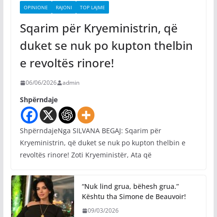
OPINIONE
RAJONI
TOP LAJME
Sqarim për Kryeministrin, që
duket se nuk po kupton thelbin
e revoltës rinore!
06/06/2026
admin
Shpërndaje
ShpërndajeNga SILVANA BEGAJ: Sqarim për
Kryeministrin, që duket se nuk po kupton thelbin e
revoltës rinore! Zoti Kryeministër, Ata që
“Nuk lind grua, bëhesh grua.”
Kështu tha Simone de Beauvoir!
09/03/2026