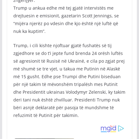
zhgënjyer.”
Trump u ankua edhe më tej gjatë intervistës me
drejtuesin e emisionit, gazetarin Scott Jennings, se
“mijëra njerëz po vdesin dhe kjo është një luftë që
nuk ka kuptim”.
Trump, i cili kishte njoftuar gjatë fushatës së tij
zgjedhore se do t’i jepte fund brenda 24 orësh luftës
së agresionit të Rusisë në Ukrainë, e cila po zgjat prej
më shumë se tre vjet, u takua me Putinin në Alaskë
më 15 gusht. Edhe pse Trumpi dhe Putini biseduan
për një takim të mëvonshëm tripalësh mes Putinit
dhe Presidentit ukrainas Volodymyr Zelenski, ky takim
deri tani nuk është zhvilluar. Presidenti Trump nuk
bëri asnjë deklaratë për pasoja të mundshme të
refuzimit të Putinit për takimin.