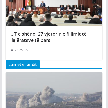
UT e shënoi 27 vjetorin e fillimit të
ligjëratave të para
17/02/2022
Lajmet e fundit