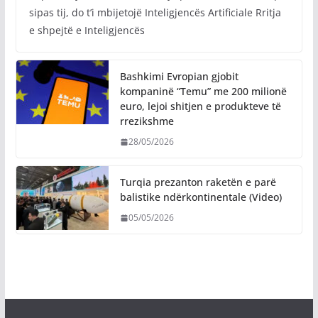
sipas tij, do t’i mbijetojë Inteligjencës Artificiale Rritja
e shpejtë e Inteligjencës
Bashkimi Evropian gjobit
kompaninë “Temu” me 200 milionë
euro, lejoi shitjen e produkteve të
rrezikshme
28/05/2026
Turqia prezanton raketën e parë
balistike ndërkontinentale (Video)
05/05/2026