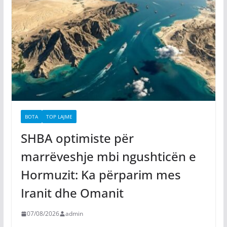
BOTA
TOP LAJME
SHBA optimiste për
marrëveshje mbi ngushticën e
Hormuzit: Ka përparim mes
Iranit dhe Omanit
07/08/2026
admin