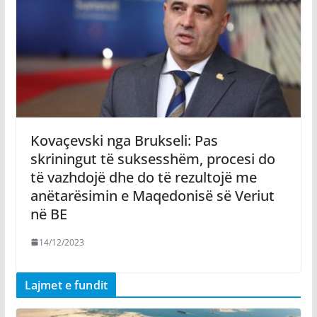
Kovaçevski nga Brukseli: Pas
skriningut të suksesshëm, procesi do
të vazhdojë dhe do të rezultojë me
anëtarësimin e Maqedonisë së Veriut
në BE
14/12/2023
Lajmet e fundit