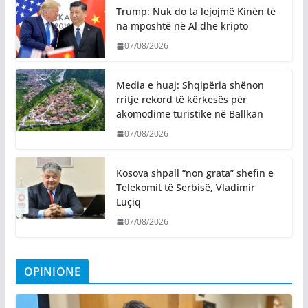
Trump: Nuk do ta lejojmë Kinën të
na mposhtë në Al dhe kripto
07/08/2026
Media e huaj: Shqipëria shënon
rritje rekord të kërkesës për
akomodime turistike në Ballkan
07/08/2026
Kosova shpall “non grata” shefin e
Telekomit të Serbisë, Vladimir
Luçiq
07/08/2026
OPINIONE