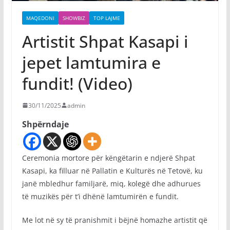
MAQEDONI
SHOWBIZ
TOP LAJME
Artistit Shpat Kasapi i
jepet lamtumira e
fundit! (Video)
30/11/2025
admin
Shpërndaje
Ceremonia mortore për këngëtarin e ndjerë Shpat
Kasapi, ka filluar në Pallatin e Kulturës në Tetovë, ku
janë mbledhur familjarë, miq, kolegë dhe adhurues
të muzikës për t’i dhënë lamtumirën e fundit.
Me lot në sy të pranishmit i bëjnë homazhe artistit që