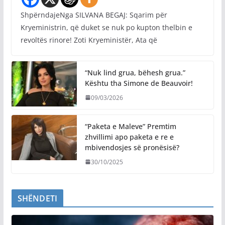
ShpërndajeNga SILVANA BEGAJ: Sqarim për
Kryeministrin, që duket se nuk po kupton thelbin e
revoltës rinore! Zoti Kryeministër, Ata që
“Nuk lind grua, bëhesh grua.”
Kështu tha Simone de Beauvoir!
09/03/2026
“Paketa e Maleve” Premtim
zhvillimi apo paketa e re e
mbivendosjes së pronësisë?
30/10/2025
SHËNDETI