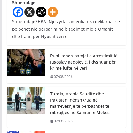
Shpërndaje
ShpërndajeSHBA- Një zyrtar amerikan ka deklaruar se
po bëhet një përparim në bisedimet midis Omanit
dhe Iranit për Ngushticën e
Publikohen pamjet e arrestimit të
Jugoslav Radojević, i dyshuar për
krime lufte në veri
07/08/2026
Turqia, Arabia Saudite dhe
Pakistani nënshkruajnë
marrëveshje të përbashkët të
mbrojtjes në Samitin e Mekës
07/08/2026