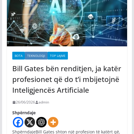
BOTA
TEKNOLOGJI
TOP LAJME
Bill Gates bën renditjen, ja katër
profesionet që do t’i mbijetojnë
Inteligjencës Artificiale
26/06/2026
admin
Shpërndaje
ShpërndajeBill Gates shton një profesion të katërt që,