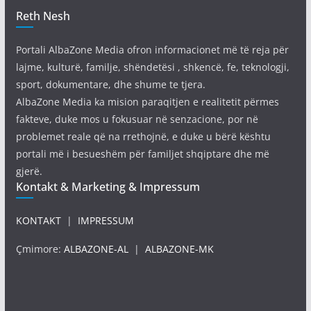
Reth Nesh
Portali AlbaZone Media ofron informacionet më të reja për
lajme, kulturë, familje, shëndetësi , shkencë, fe, teknologji,
sport, dokumentare, dhe shume te tjera.
AlbaZone Media ka mision paraqitjen e realitetit përmes
fakteve, duke mos u fokusuar në senzacione, por në
problemet reale që na rrethojnë, e duke u bërë kështu
portali më i besueshëm për familjet shqiptare dhe më
gjerë.
Kontakt & Marketing & Impressum
KONTAKT
|
IMPRESSUM
Çmimore:
ALBAZONE-AL
|
ALBAZONE-MK