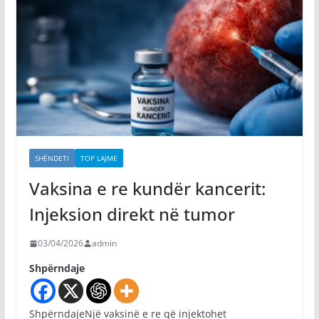
SHËNDETI
TOP LAJME
Vaksina e re kundër kancerit:
Injeksion direkt në tumor
03/04/2026
admin
Shpërndaje
ShpërndajeNjë vaksinë e re që injektohet