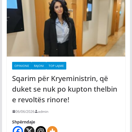
OPINIONE
RAJONI
TOP LAJME
Sqarim për Kryeministrin, që
duket se nuk po kupton thelbin
e revoltës rinore!
06/06/2026
admin
Shpërndaje