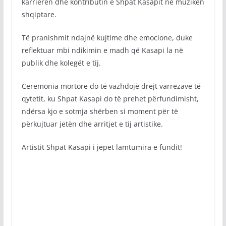
karrierën dhe kontributin e Shpat Kasapit në muzikën
shqiptare.
Të pranishmit ndajnë kujtime dhe emocione, duke
reflektuar mbi ndikimin e madh që Kasapi la në
publik dhe kolegët e tij.
Ceremonia mortore do të vazhdojë drejt varrezave të
qytetit, ku Shpat Kasapi do të prehet përfundimisht,
ndërsa kjo e sotmja shërben si moment për të
përkujtuar jetën dhe arritjet e tij artistike.
Artistit Shpat Kasapi i jepet lamtumira e fundit!