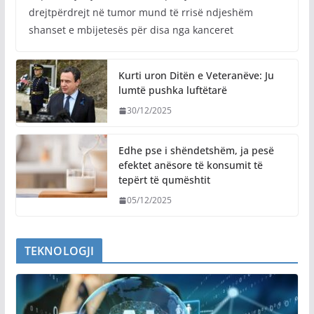
drejtpërdrejt në tumor mund të rrisë ndjeshëm
shanset e mbijetesës për disa nga kanceret
Kurti uron Ditën e Veteranëve: Ju
lumtë pushka luftëtarë
30/12/2025
Edhe pse i shëndetshëm, ja pesë
efektet anësore të konsumit të
tepërt të qumështit
05/12/2025
TEKNOLOGJI