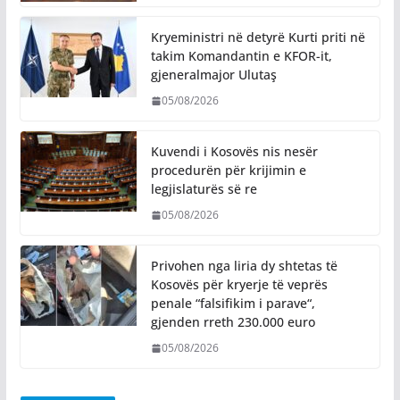
Kryeministri në detyrë Kurti priti në
takim Komandantin e KFOR-it,
gjeneralmajor Ulutaş
05/08/2026
Kuvendi i Kosovës nis nesër
procedurën për krijimin e
legjislaturës së re
05/08/2026
Privohen nga liria dy shtetas të
Kosovës për kryerje të veprës
penale “falsifikim i parave“,
gjenden rreth 230.000 euro
05/08/2026