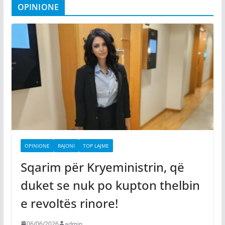
OPINIONE
OPINIONE
RAJONI
TOP LAJME
Sqarim për Kryeministrin, që
duket se nuk po kupton thelbin
e revoltës rinore!
06/06/2026
admin