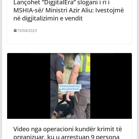
Lançohet ”DigjitalEra” slogani i ri i
MSHIA-së/ Ministri Azir Aliu: Ivestojmë
në digjitalizimin e vendit
19/04/2023
Video nga operacioni kundër krimit të
organizuar, ku u arrestuan 9 persona