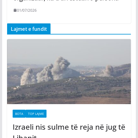
01/07/2026
Lajmet e fundit
BOTA
TOP LAJME
Izraeli nis sulme të reja në jug të
Libanit