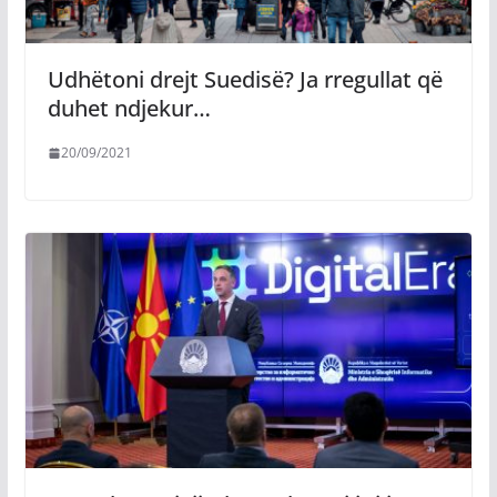
Udhëtoni drejt Suedisë? Ja rregullat që
duhet ndjekur…
20/09/2021