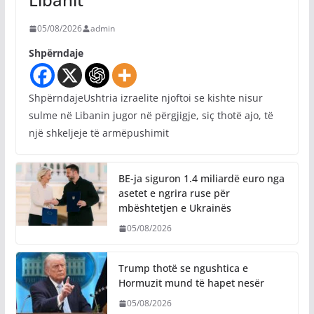
05/08/2026
admin
Shpërndaje
ShpërndajeUshtria izraelite njoftoi se kishte nisur
sulme në Libanin jugor në përgjigje, siç thotë ajo, të
një shkeljeje të armëpushimit
BE-ja siguron 1.4 miliardë euro nga
asetet e ngrira ruse për
mbështetjen e Ukrainës
05/08/2026
Trump thotë se ngushtica e
Hormuzit mund të hapet nesër
05/08/2026