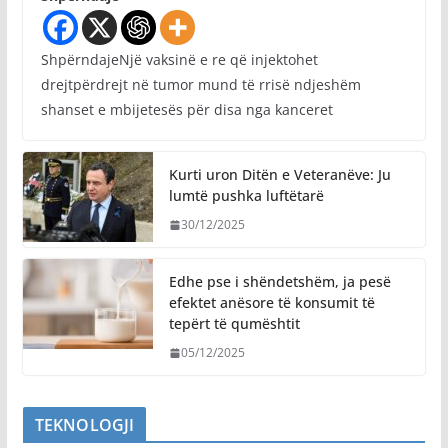
ShpërndajeNjë vaksinë e re që injektohet
drejtpërdrejt në tumor mund të rrisë ndjeshëm
shanset e mbijetesës për disa nga kanceret
Kurti uron Ditën e Veteranëve: Ju
lumtë pushka luftëtarë
30/12/2025
Edhe pse i shëndetshëm, ja pesë
efektet anësore të konsumit të
tepërt të qumështit
05/12/2025
TEKNOLOGJI