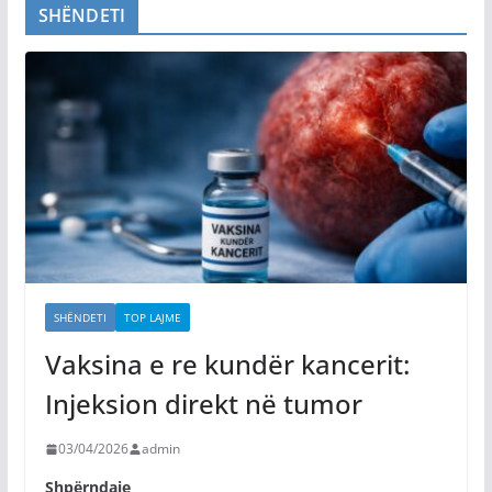
SHËNDETI
SHËNDETI
TOP LAJME
Vaksina e re kundër kancerit:
Injeksion direkt në tumor
03/04/2026
admin
Shpërndaje