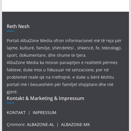
Reth Nesh
Portali AlbaZone Media ofron informacionet më të reja për
lajme, kulturë, familje, shëndetësi , shkencë, fe, teknologji,
sport, dokumentare, dhe shume te tjera.
AlbaZone Media ka mision paraqitjen e realitetit përmes
fakteve, duke mos u fokusuar në senzacione, por në
problemet reale që na rrethojnë, e duke u bërë kështu
portali më i besueshëm për familjet shqiptare dhe më
gjerë.
Kontakt & Marketing & Impressum
KONTAKT
|
IMPRESSUM
Çmimore:
ALBAZONE-AL
|
ALBAZONE-MK