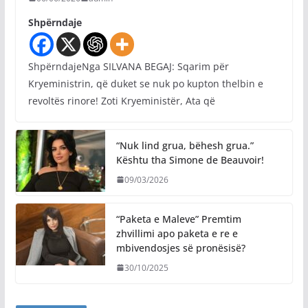
Shpërndaje
ShpërndajeNga SILVANA BEGAJ: Sqarim për
Kryeministrin, që duket se nuk po kupton thelbin e
revoltës rinore! Zoti Kryeministër, Ata që
“Nuk lind grua, bëhesh grua.”
Kështu tha Simone de Beauvoir!
09/03/2026
“Paketa e Maleve” Premtim
zhvillimi apo paketa e re e
mbivendosjes së pronësisë?
30/10/2025