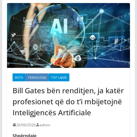
BOTA
TEKNOLOGJI
TOP LAJME
Bill Gates bën renditjen, ja katër
profesionet që do t’i mbijetojnë
Inteligjencës Artificiale
26/06/2026
admin
Shpërndaje