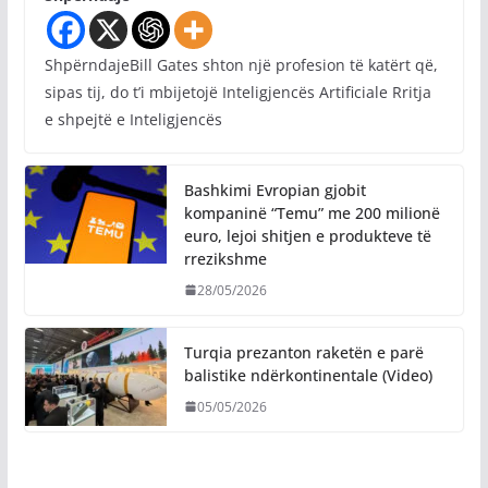
ShpërndajeBill Gates shton një profesion të katërt që,
sipas tij, do t’i mbijetojë Inteligjencës Artificiale Rritja
e shpejtë e Inteligjencës
Bashkimi Evropian gjobit
kompaninë “Temu” me 200 milionë
euro, lejoi shitjen e produkteve të
rrezikshme
28/05/2026
Turqia prezanton raketën e parë
balistike ndërkontinentale (Video)
05/05/2026