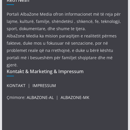
Reth Nesh
Portali AlbaZone Media ofron informacionet më të reja për
lajme, kulturë, familje, shëndetësi , shkencë, fe, teknologji,
sport, dokumentare, dhe shume te tjera.
AlbaZone Media ka mision paraqitjen e realitetit përmes
fakteve, duke mos u fokusuar në senzacione, por në
problemet reale që na rrethojnë, e duke u bërë kështu
portali më i besueshëm për familjet shqiptare dhe më
gjerë.
Kontakt & Marketing & Impressum
KONTAKT
|
IMPRESSUM
Çmimore:
ALBAZONE-AL
|
ALBAZONE-MK