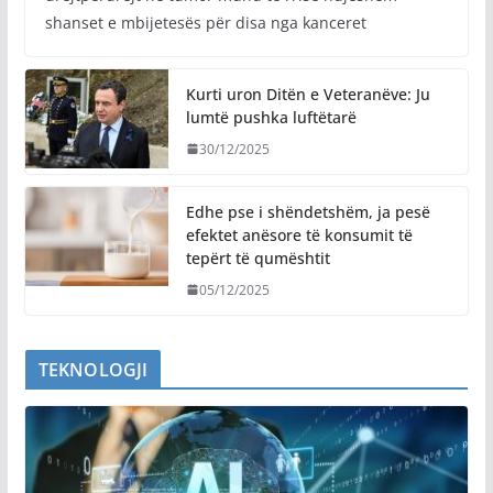
shanset e mbijetesës për disa nga kanceret
Kurti uron Ditën e Veteranëve: Ju
lumtë pushka luftëtarë
30/12/2025
Edhe pse i shëndetshëm, ja pesë
efektet anësore të konsumit të
tepërt të qumështit
05/12/2025
TEKNOLOGJI