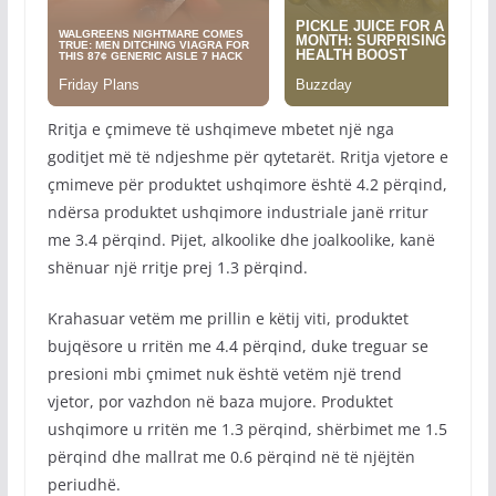
Rritja e çmimeve të ushqimeve mbetet një nga
goditjet më të ndjeshme për qytetarët. Rritja vjetore e
çmimeve për produktet ushqimore është 4.2 përqind,
ndërsa produktet ushqimore industriale janë rritur
me 3.4 përqind. Pijet, alkoolike dhe joalkoolike, kanë
shënuar një rritje prej 1.3 përqind.
Krahasuar vetëm me prillin e këtij viti, produktet
bujqësore u rritën me 4.4 përqind, duke treguar se
presioni mbi çmimet nuk është vetëm një trend
vjetor, por vazhdon në baza mujore. Produktet
ushqimore u rritën me 1.3 përqind, shërbimet me 1.5
përqind dhe mallrat me 0.6 përqind në të njëjtën
periudhë.