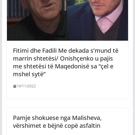
Fitimi dhe Fadili Me dekada s’mund të
marrin shtetësi/ Onishçenko u pajis
me shtetësi të Maqedonisë sa “çel e
mshel sytë”
19/11/2022
Pamje shokuese nga Malisheva,
vërshimet e bëjnë copë asfaltin