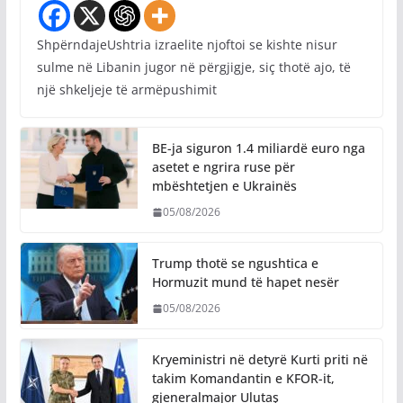
ShpërndajeUshtria izraelite njoftoi se kishte nisur
sulme në Libanin jugor në përgjigje, siç thotë ajo, të
një shkeljeje të armëpushimit
BE-ja siguron 1.4 miliardë euro nga
asetet e ngrira ruse për
mbështetjen e Ukrainës
05/08/2026
Trump thotë se ngushtica e
Hormuzit mund të hapet nesër
05/08/2026
Kryeministri në detyrë Kurti priti në
takim Komandantin e KFOR-it,
gjeneralmajor Ulutaş