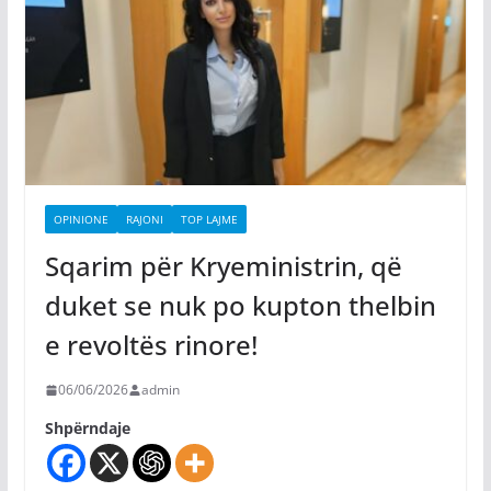
OPINIONE
RAJONI
TOP LAJME
Sqarim për Kryeministrin, që
duket se nuk po kupton thelbin
e revoltës rinore!
06/06/2026
admin
Shpërndaje