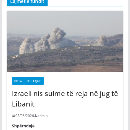
Lajmet e fundit
BOTA
TOP LAJME
Izraeli nis sulme të reja në jug të
Libanit
05/08/2026
admin
Shpërndaje