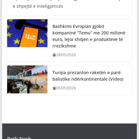
e shpejtë e Inteligjencës
Bashkimi Evropian gjobit
kompaninë “Temu” me 200 milionë
euro, lejoi shitjen e produkteve të
rrezikshme
28/05/2026
Turqia prezanton raketën e parë
balistike ndërkontinentale (Video)
05/05/2026