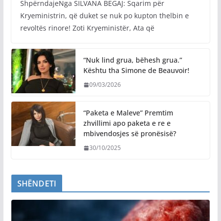
ShpërndajeNga SILVANA BEGAJ: Sqarim për
Kryeministrin, që duket se nuk po kupton thelbin e
revoltës rinore! Zoti Kryeministër, Ata që
“Nuk lind grua, bëhesh grua.”
Kështu tha Simone de Beauvoir!
09/03/2026
“Paketa e Maleve” Premtim
zhvillimi apo paketa e re e
mbivendosjes së pronësisë?
30/10/2025
SHËNDETI