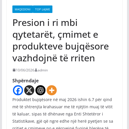
MAQEDONI
TOP LAJME
Presion i ri mbi
qytetarët, çmimet e
produkteve bujqësore
vazhdojnë të rriten
10/06/2026
admin
Shpërndaje
Produktet bujqësore në maj 2026 ishin 6.7 për qind
më të shtrenjta krahasuar me të njëjtin muaj të vitit
të kaluar, sipas të dhënave nga Enti Shtetëror i
Statistikave, gjë që ngre edhe një herë pyetjen se sa
rritjet e çmimeve po e gërryejnë fuqinë blerëse të