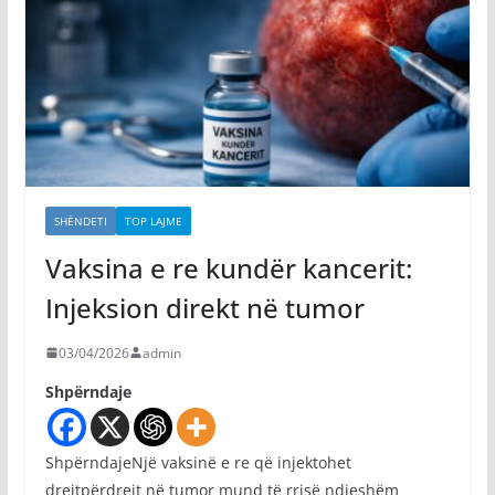
SHËNDETI
TOP LAJME
Vaksina e re kundër kancerit:
Injeksion direkt në tumor
03/04/2026
admin
Shpërndaje
ShpërndajeNjë vaksinë e re që injektohet
drejtpërdrejt në tumor mund të rrisë ndjeshëm