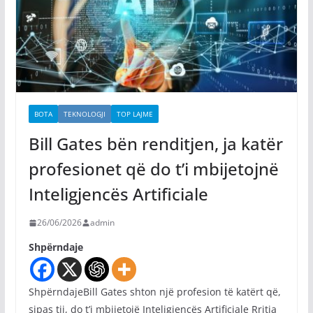
BOTA
TEKNOLOGJI
TOP LAJME
Bill Gates bën renditjen, ja katër
profesionet që do t’i mbijetojnë
Inteligjencës Artificiale
26/06/2026
admin
Shpërndaje
ShpërndajeBill Gates shton një profesion të katërt që,
sipas tij, do t’i mbijetojë Inteligjencës Artificiale Rritja