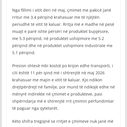
Nga fillimi i vitit deri në maj, çmimet me pakicë janë
rritur me 3.4 përqind krahasuar me të njëjtën
periudhë të vitit të kaluar. Rritja më e madhe në pesë
muajt e parë ishte përsëri në produktet bujqësore,
me 5.3 përqind, në produktet ushqimore me 5.2
përqind dhe në produktet ushqimore industriale me
5.1 përqind.
Presion shtesë mbi kostot po krijon edhe transporti, i
cili është 11 për qind më i shtrenjtë në maj 2026
krahasuar me majin e vitit të kaluar. Kjo ndikon
drejtpërdrejt në familje, por mund të ndikojë edhe në
mënyrë indirekte në çmimet e produkteve, pasi
shpërndarja më e shtrenjtë rrit çmimin përfundimtar
të paguar nga qytetarët.
Këto shifra tregojnë se rritjet e çmimeve nuk janë më