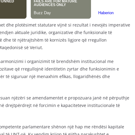
et dhe plotësimet statutare vijnë si rezultat i nevojës imperative
endjen aktuale juridike, organizative dhe funksionale të
ë dhe të njëtrajtshëm të kornizës ligjore që rregullon
 Maqedonisë së Veriut.
armonizimi i organizimit të brendshëm institucional me
ozitave që rregullojnë identitetin zyrtar dhe funksionimin e
ër të siguruar një menaxhim efikas, llogaridhënës dhe
rësuan njëzëri se amendamentet e propozuara janë në përputhje
në drejtpërdrejt në forcimin e kapaciteteve institucionale të
t kompetente parlamentare shënon një hap me rëndësi kapitale
nal të UNT-së. Ky vendim krijon të gjitha parakushtet e