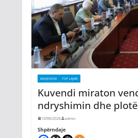
MAQEDONI
TOP LAJME
Kuvendi miraton vend
ndryshimin dhe plotës
10/06/2026
admin
Shpërndaje