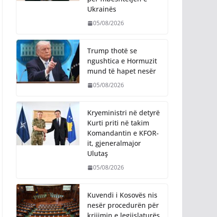
Ukrainës
05/08/2026
Trump thotë se
ngushtica e Hormuzit
mund të hapet nesër
05/08/2026
Kryeministri në detyrë
Kurti priti në takim
Komandantin e KFOR-
it, gjeneralmajor
Ulutaş
05/08/2026
Kuvendi i Kosovës nis
nesër procedurën për
krijimin e legjislaturës