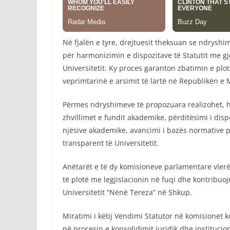
Në fjalën e tyre, drejtuesit theksuan se ndryshim
për harmonizimin e dispozitave të Statutit me gj
Universitetit. Ky proces garanton zbatimin e plot
veprimtarinë e arsimit të lartë në Republikën e
Përmes ndryshimeve të propozuara realizohet, h
zhvillimet e fundit akademike, përditësimi i disp
njësive akademike, avancimi i bazës normative p
transparent të Universitetit.
Anëtarët e të dy komisioneve parlamentare vle
të plotë me legjislacionin në fuqi dhe kontribuoj
Universitetit “Nënë Tereza” në Shkup.
Miratimi i këtij Vendimi Statutor në komisione
në procesin e konsolidimit juridik dhe institucio