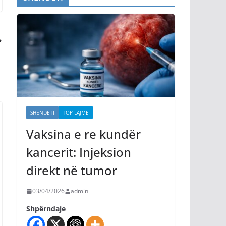
SHËNDETI
TOP LAJME
Vaksina e re kundër
kancerit: Injeksion
direkt në tumor
03/04/2026
admin
Shpërndaje