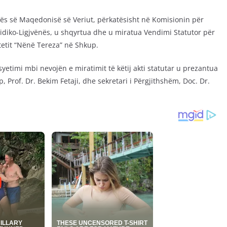
ës së Maqedonisë së Veriut, përkatësisht në Komisionin për
idiko-Ligjvënës, u shqyrtua dhe u miratua Vendimi Statutor për
tetit “Nënë Tereza” në Shkup.
etimi mbi nevojën e miratimit të këtij akti statutar u prezantua
, Prof. Dr. Bekim Fetaji, dhe sekretari i Përgjithshëm, Doc. Dr.