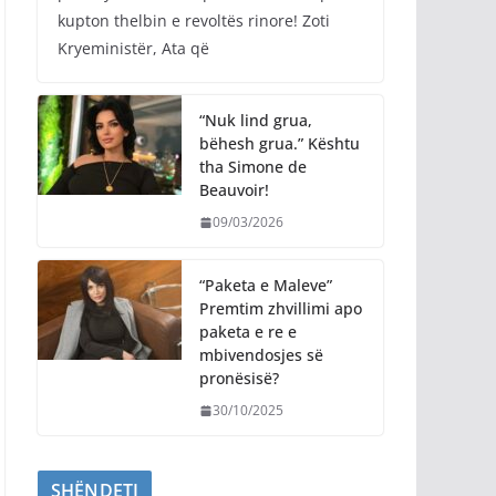
kupton thelbin e revoltës rinore! Zoti
Kryeministër, Ata që
“Nuk lind grua,
bëhesh grua.” Kështu
tha Simone de
Beauvoir!
09/03/2026
“Paketa e Maleve”
Premtim zhvillimi apo
paketa e re e
mbivendosjes së
pronësisë?
30/10/2025
SHËNDETI