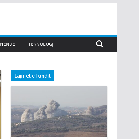
SHËNDETI
TEKNOLOGJI
Lajmet e fundit