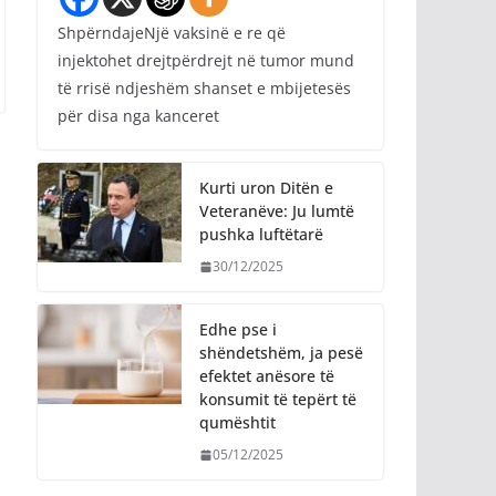
ShpërndajeNjë vaksinë e re që
injektohet drejtpërdrejt në tumor mund
të rrisë ndjeshëm shanset e mbijetesës
për disa nga kanceret
Kurti uron Ditën e
Veteranëve: Ju lumtë
pushka luftëtarë
30/12/2025
Edhe pse i
shëndetshëm, ja pesë
efektet anësore të
konsumit të tepërt të
qumështit
05/12/2025