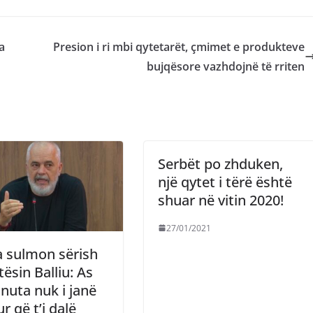
a
Presion i ri mbi qytetarët, çmimet e produkteve
bujqësore vazhdojnë të rriten
Serbët po zhduken,
një qytet i tërë është
shuar në vitin 2020!
27/01/2021
 sulmon sërish
tësin Balliu: As
nuta nuk i janë
r që t’i dalë