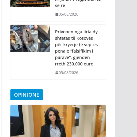
së re
05/08/2026
Privohen nga liria dy
shtetas të Kosovës
për kryerje të veprës
penale “falsifikim i
parave“, gjenden
rreth 230.000 euro
05/08/2026
OPINIONE