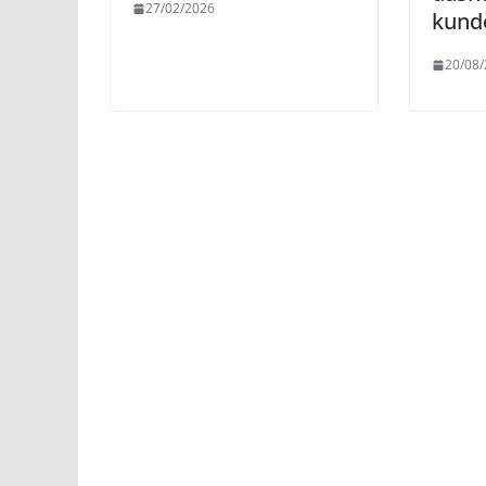
27/02/2026
kundë
20/08