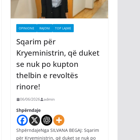
OPINIONE
RAJONI
TOP LAJME
Sqarim për
Kryeministrin, që duket
se nuk po kupton
thelbin e revoltës
rinore!
06/06/2026
admin
Shpërndaje
ShpërndajeNga SILVANA BEGAJ: Sqarim
për Kryeministrin, që duket se nuk po