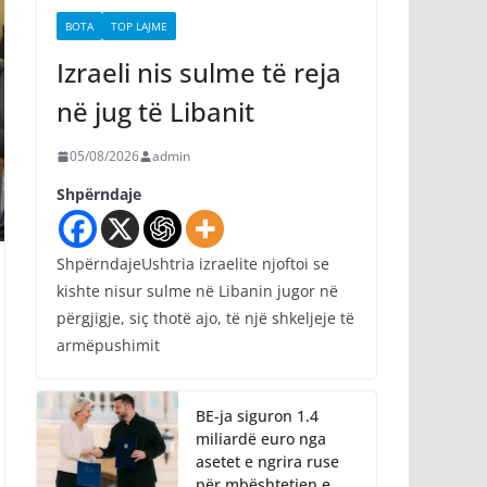
BOTA
TOP LAJME
Izraeli nis sulme të reja
në jug të Libanit
05/08/2026
admin
Shpërndaje
ShpërndajeUshtria izraelite njoftoi se
kishte nisur sulme në Libanin jugor në
përgjigje, siç thotë ajo, të një shkeljeje të
armëpushimit
BE-ja siguron 1.4
miliardë euro nga
asetet e ngrira ruse
për mbështetjen e