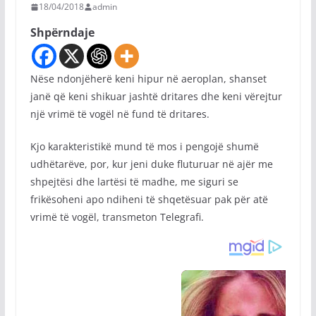
18/04/2018
admin
Shpërndaje
Nëse ndonjëherë keni hipur në aeroplan, shanset
janë që keni shikuar jashtë dritares dhe keni vërejtur
një vrimë të vogël në fund të dritares.
Kjo karakteristikë mund të mos i pengojë shumë
udhëtarëve, por, kur jeni duke fluturuar në ajër me
shpejtësi dhe lartësi të madhe, me siguri se
frikësoheni apo ndiheni të shqetësuar pak për atë
vrimë të vogël, transmeton Telegrafi.