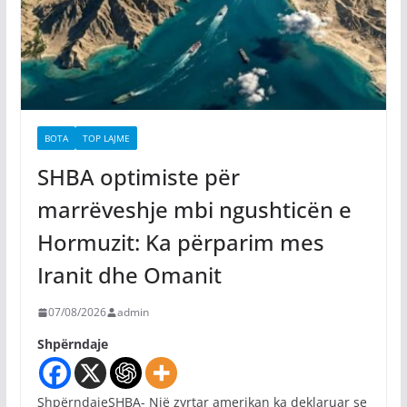
BOTA
TOP LAJME
SHBA optimiste për
marrëveshje mbi ngushticën e
Hormuzit: Ka përparim mes
Iranit dhe Omanit
07/08/2026
admin
Shpërndaje
ShpërndajeSHBA- Një zyrtar amerikan ka deklaruar se