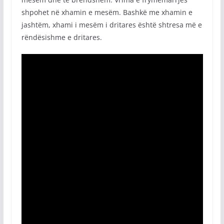
shpohet në xhamin e mesëm. Bashkë me xhamin e
jashtëm, xhami i mesëm i dritares është shtresa më e
rëndësishme e dritares.