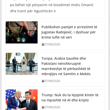
po bëhet një përparim në bisedimet midis Omanit
dhe Iranit për Ngushticën e
Publikohen pamjet e arrestimit të
Jugoslav Radojević, i dyshuar për
krime lufte në veri
07/08/2026
Turqia, Arabia Saudite dhe
Pakistani nënshkruajnë
marrëveshje të përbashkët të
mbrojtjes në Samitin e Mekës
07/08/2026
Trump: Nuk do ta lejojmë Kinën të
na mposhtë në Al dhe kripto
07/08/2026