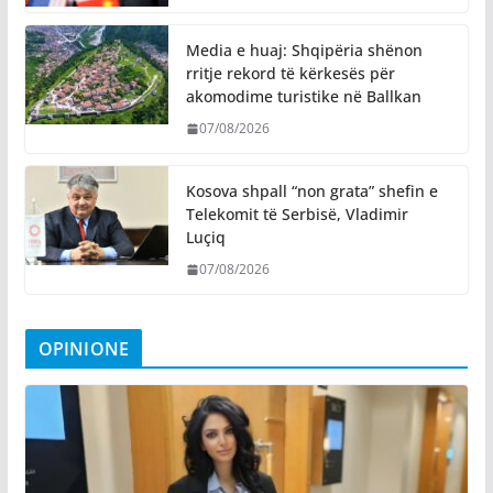
Media e huaj: Shqipëria shënon
rritje rekord të kërkesës për
akomodime turistike në Ballkan
07/08/2026
Kosova shpall “non grata” shefin e
Telekomit të Serbisë, Vladimir
Luçiq
07/08/2026
OPINIONE