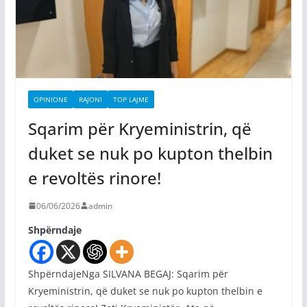
OPINIONE
RAJONI
TOP LAJME
Sqarim për Kryeministrin, që
duket se nuk po kupton thelbin
e revoltës rinore!
06/06/2026
admin
Shpërndaje
ShpërndajeNga SILVANA BEGAJ: Sqarim për
Kryeministrin, që duket se nuk po kupton thelbin e