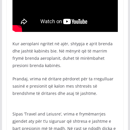
Kur aeroplani ngritet në ajër, shtypja e ajrit brenda
dhe jashtë kabinës bie. Në mënyrë që të marrim
frymë brenda aeroplanit, duhet të mirëmbahet
presioni brenda kabinës.
Prandaj, vrima në dritare përdoret për ta rregulluar
sasinë e presionit që kalon mes shtresës së
brendshme të dritares dhe asaj të jashtme.
Sipas ‘Travel and Leiusre’, vrima e frymëmarrjes
gjendet aty për t’u siguruar që shtresa e jashtme e
bart presionin më të madh. Në rast se ndodh diçka e