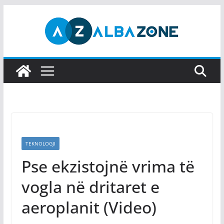
Skip
to
content
TEKNOLOGJI
Pse ekzistojnë vrima të
vogla në dritaret e
aeroplanit (Video)