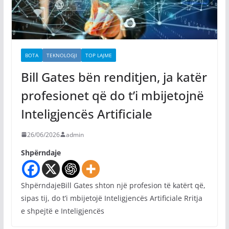
BOTA
TEKNOLOGJI
TOP LAJME
Bill Gates bën renditjen, ja katër
profesionet që do t’i mbijetojnë
Inteligjencës Artificiale
26/06/2026
admin
Shpërndaje
ShpërndajeBill Gates shton një profesion të katërt që,
sipas tij, do t’i mbijetojë Inteligjencës Artificiale Rritja
e shpejtë e Inteligjencës