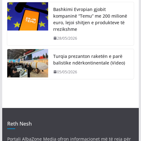
Bashkimi Evropian gjobit
kompaninë “Temu” me 200 milionë
euro, lejoi shitjen e produkteve të
rrezikshme
28/05/2026
Turqia prezanton raketën e parë
balistike ndërkontinentale (Video)
05/05/2026
Reth Nesh
Portali AlbaZone Media ofron informacionet më të reja për