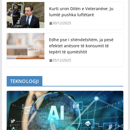
Kurti uron Ditën e Veteranëve: Ju
lumtë pushka luftëtarë
30/12/2025
Edhe pse i shëndetshëm, ja pesë
efektet anësore të konsumit të
tepërt të qumështit
05/12/2025
TEKNOLOGJI