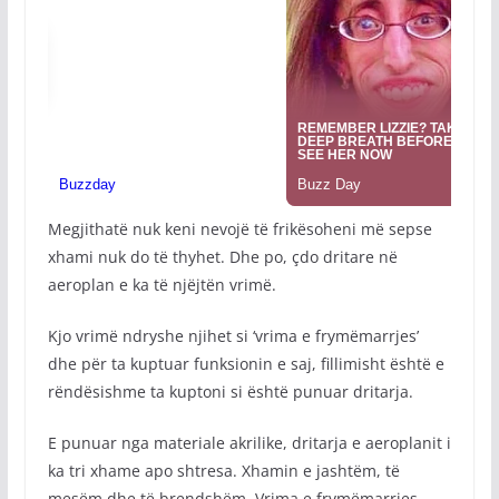
Megjithatë nuk keni nevojë të frikësoheni më sepse
xhami nuk do të thyhet. Dhe po, çdo dritare në
aeroplan e ka të njëjtën vrimë.
Kjo vrimë ndryshe njihet si ‘vrima e frymëmarrjes’
dhe për ta kuptuar funksionin e saj, fillimisht është e
rëndësishme ta kuptoni si është punuar dritarja.
E punuar nga materiale akrilike, dritarja e aeroplanit i
ka tri xhame apo shtresa. Xhamin e jashtëm, të
mesëm dhe të brendshëm. Vrima e frymëmarrjes