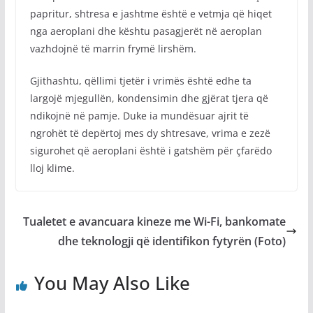
papritur, shtresa e jashtme është e vetmja që hiqet
nga aeroplani dhe kështu pasagjerët në aeroplan
vazhdojnë të marrin frymë lirshëm.
Gjithashtu, qëllimi tjetër i vrimës është edhe ta
largojë mjegullën, kondensimin dhe gjërat tjera që
ndikojnë në pamje. Duke ia mundësuar ajrit të
ngrohët të depërtoj mes dy shtresave, vrima e zezë
sigurohet që aeroplani është i gatshëm për çfarëdo
lloj klime.
Tualetet e avancuara kineze me Wi-Fi, bankomate
dhe teknologji që identifikon fytyrën (Foto)
You May Also Like