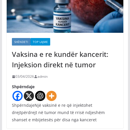
SHËNDETI
TOP LAJME
Vaksina e re kundër kancerit:
Injeksion direkt në tumor
03/04/2026
admin
Shpërndaje
ShpërndajeNjë vaksinë e re që injektohet
drejtpërdrejt në tumor mund të rrisë ndjeshëm
shanset e mbijetesës për disa nga kanceret