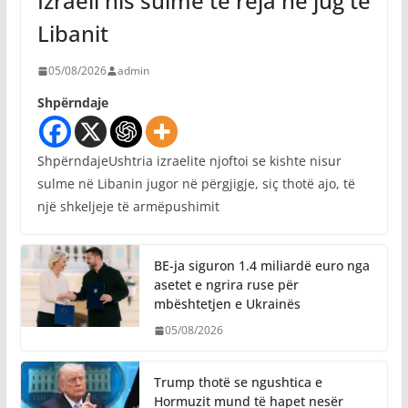
Izraeli nis sulme të reja në jug të
Libanit
05/08/2026
admin
Shpërndaje
ShpërndajeUshtria izraelite njoftoi se kishte nisur
sulme në Libanin jugor në përgjigje, siç thotë ajo, të
një shkeljeje të armëpushimit
BE-ja siguron 1.4 miliardë euro nga
asetet e ngrira ruse për
mbështetjen e Ukrainës
05/08/2026
Trump thotë se ngushtica e
Hormuzit mund të hapet nesër