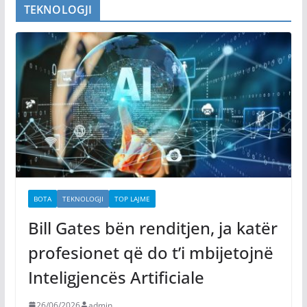
TEKNOLOGJI
BOTA
TEKNOLOGJI
TOP LAJME
Bill Gates bën renditjen, ja katër
profesionet që do t’i mbijetojnë
Inteligjencës Artificiale
26/06/2026
admin