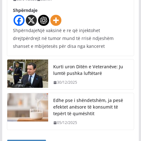
Shpërndaje
ShpërndajeNjë vaksinë e re që injektohet
drejtpërdrejt në tumor mund të rrisë ndjeshëm
shanset e mbijetesës për disa nga kanceret
Kurti uron Ditën e Veteranëve: Ju
lumtë pushka luftëtarë
30/12/2025
Edhe pse i shëndetshëm, ja pesë
efektet anësore të konsumit të
tepërt të qumështit
05/12/2025