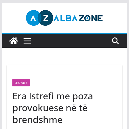
Skip
to
content
SHOWBIZ
Era Istrefi me poza
provokuese në të
brendshme