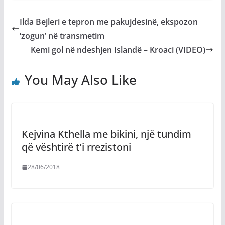
Ilda Bejleri e tepron me pakujdesinë, ekspozon
‘zogun’ në transmetim
Kemi gol në ndeshjen Islandë – Kroaci (VIDEO)
You May Also Like
Kejvina Kthella me bikini, një tundim
që vështirë t’i rrezistoni
28/06/2018