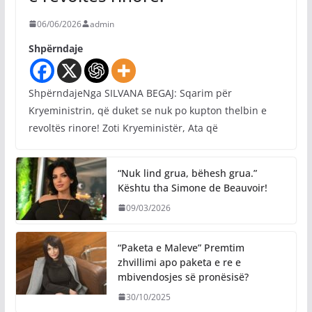
06/06/2026
admin
Shpërndaje
ShpërndajeNga SILVANA BEGAJ: Sqarim për
Kryeministrin, që duket se nuk po kupton thelbin e
revoltës rinore! Zoti Kryeministër, Ata që
“Nuk lind grua, bëhesh grua.”
Kështu tha Simone de Beauvoir!
09/03/2026
“Paketa e Maleve” Premtim
zhvillimi apo paketa e re e
mbivendosjes së pronësisë?
30/10/2025