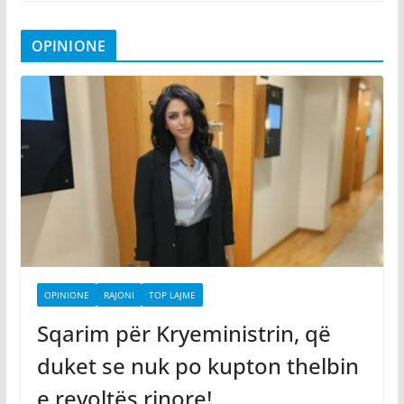
OPINIONE
OPINIONE
RAJONI
TOP LAJME
Sqarim për Kryeministrin, që
duket se nuk po kupton thelbin
e revoltës rinore!