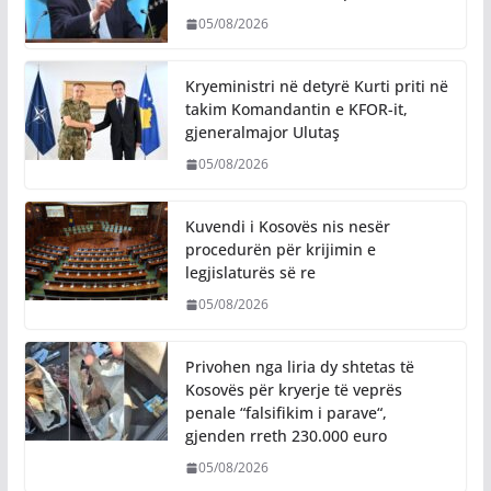
05/08/2026
Kryeministri në detyrë Kurti priti në
takim Komandantin e KFOR-it,
gjeneralmajor Ulutaş
05/08/2026
Kuvendi i Kosovës nis nesër
procedurën për krijimin e
legjislaturës së re
05/08/2026
Privohen nga liria dy shtetas të
Kosovës për kryerje të veprës
penale “falsifikim i parave“,
gjenden rreth 230.000 euro
05/08/2026