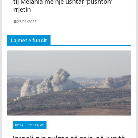
tij Melania me një ushtar ‘pushton’
rrjetin
23/01/2025
Lajmet e fundit
BOTA
TOP LAJME