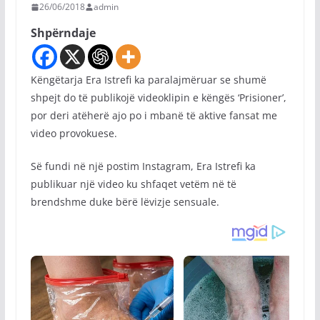
26/06/2018
admin
Shpërndaje
Këngëtarja Era Istrefi ka paralajmëruar se shumë
shpejt do të publikojë videoklipin e këngës ‘Prisioner’,
por deri atëherë ajo po i mbanë të aktive fansat me
video provokuese.
Së fundi në një postim Instagram, Era Istrefi ka
publikuar një video ku shfaqet vetëm në të
brendshme duke bërë lëvizje sensuale.