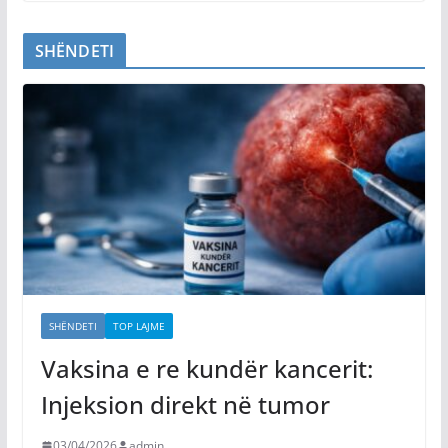
SHËNDETI
SHËNDETI
TOP LAJME
Vaksina e re kundër kancerit:
Injeksion direkt në tumor
03/04/2026
admin