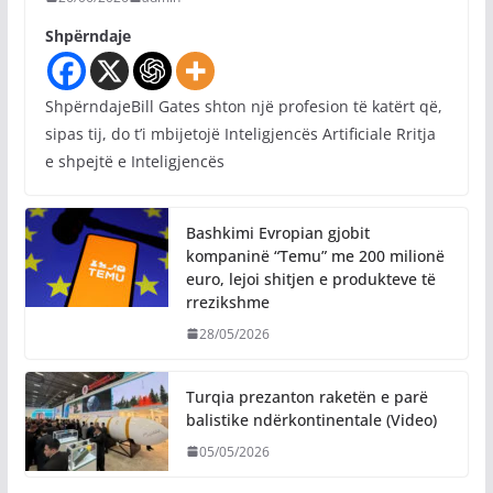
Shpërndaje
ShpërndajeBill Gates shton një profesion të katërt që,
sipas tij, do t’i mbijetojë Inteligjencës Artificiale Rritja
e shpejtë e Inteligjencës
Bashkimi Evropian gjobit
kompaninë “Temu” me 200 milionë
euro, lejoi shitjen e produkteve të
rrezikshme
28/05/2026
Turqia prezanton raketën e parë
balistike ndërkontinentale (Video)
05/05/2026