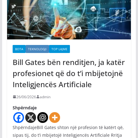
BOTA
TEKNOLOGJI
TOP LAJME
Bill Gates bën renditjen, ja katër
profesionet që do t’i mbijetojnë
Inteligjencës Artificiale
26/06/2026
admin
Shpërndaje
ShpërndajeBill Gates shton një profesion të katërt që,
sipas tij, do t’i mbijetojë Inteligjencës Artificiale Rritja