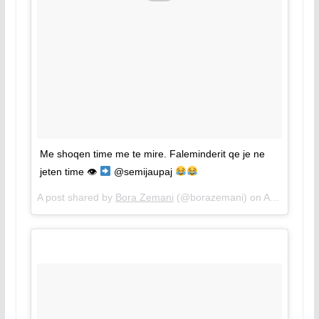
Me shoqen time me te mire. Faleminderit qe je ne
jeten time 👁
@semijaupaj
A post shared by
Bora Zemani
(@borazemani) on
Aug 4, 2018 at 10:45am PDT