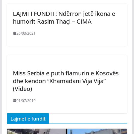
LAJMI I FUNDIT: Ndërron jetë ikona e
humorit Rasim Thaçi – CIMA
26/03/2021
Miss Serbia e puth flamurin e Kosovës
dhe këndon “Xhamadani Vija Vija”
(Video)
01/07/2019
Lajmet e fundit