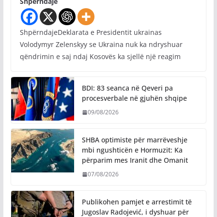
Shpërndaje
ShpërndajeDeklarata e Presidentit ukrainas
Volodymyr Zelenskyy se Ukraina nuk ka ndryshuar
qëndrimin e saj ndaj Kosovës ka sjellë një reagim
BDI: 83 seanca në Qeveri pa
procesverbale në gjuhën shqipe
09/08/2026
SHBA optimiste për marrëveshje
mbi ngushticën e Hormuzit: Ka
përparim mes Iranit dhe Omanit
07/08/2026
Publikohen pamjet e arrestimit të
Jugoslav Radojević, i dyshuar për