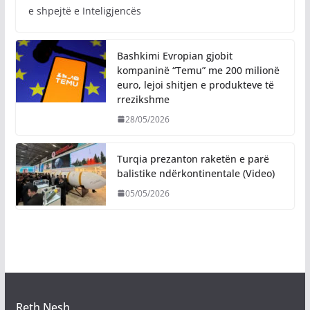
e shpejtë e Inteligjencës
Bashkimi Evropian gjobit
kompaninë “Temu” me 200 milionë
euro, lejoi shitjen e produkteve të
rrezikshme
28/05/2026
Turqia prezanton raketën e parë
balistike ndërkontinentale (Video)
05/05/2026
Reth Nesh