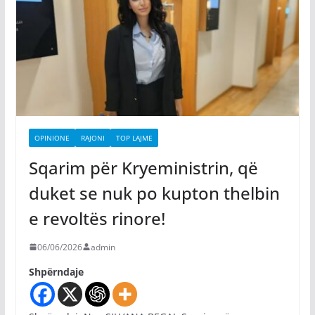
OPINIONE
RAJONI
TOP LAJME
Sqarim për Kryeministrin, që
duket se nuk po kupton thelbin
e revoltës rinore!
06/06/2026
admin
Shpërndaje