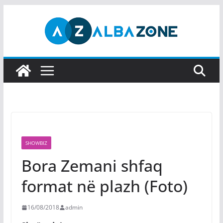
Skip
to
content
SHOWBIZ
Bora Zemani shfaq
format në plazh (Foto)
16/08/2018
admin