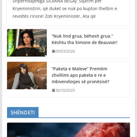
ShpërndajeNga SILVANA BEGAJ: Sqarim për
Kryeministrin, që duket se nuk po kupton thelbin e
revoltës rinore! Zoti Kryeministër, Ata që
“Nuk lind grua, bëhesh grua.”
Kështu tha Simone de Beauvoir!
09/03/2026
“Paketa e Maleve” Premtim
zhvillimi apo paketa e re e
mbivendosjes së pronësisë?
30/10/2025
SHËNDETI