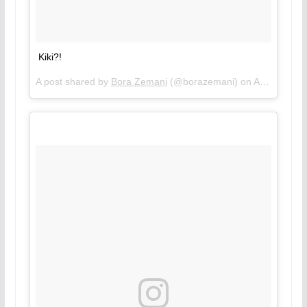
Kiki?!
A post shared by
Bora Zemani
(@borazemani) on
Aug 16, 2018 at 4:35am PDT