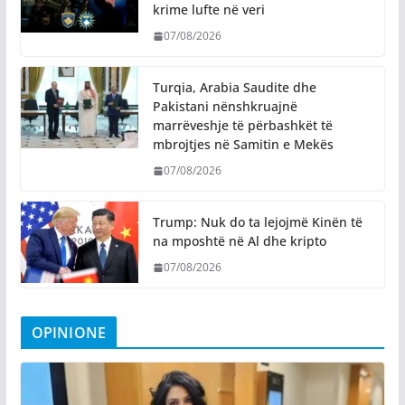
krime lufte në veri
07/08/2026
Turqia, Arabia Saudite dhe
Pakistani nënshkruajnë
marrëveshje të përbashkët të
mbrojtjes në Samitin e Mekës
07/08/2026
Trump: Nuk do ta lejojmë Kinën të
na mposhtë në Al dhe kripto
07/08/2026
OPINIONE