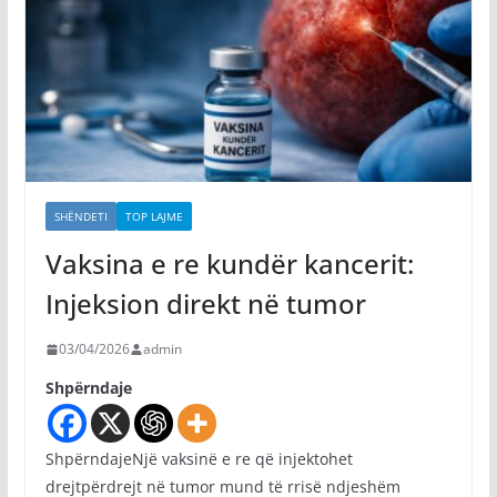
SHËNDETI
TOP LAJME
Vaksina e re kundër kancerit:
Injeksion direkt në tumor
03/04/2026
admin
Shpërndaje
ShpërndajeNjë vaksinë e re që injektohet
drejtpërdrejt në tumor mund të rrisë ndjeshëm