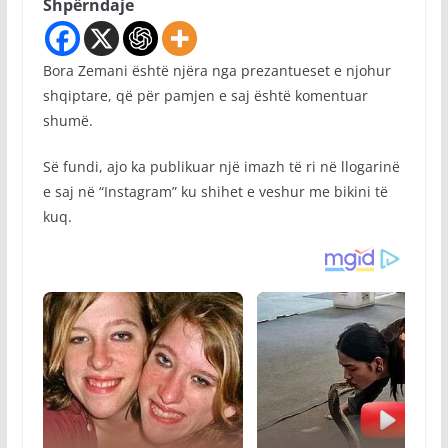
Shpërndaje
Bora Zemani është njëra nga prezantueset e njohur
shqiptare, që për pamjen e saj është komentuar
shumë.
Së fundi, ajo ka publikuar një imazh të ri në llogarinë
e saj në “Instagram” ku shihet e veshur me bikini të
kuq.