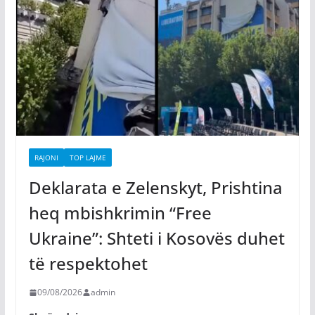
RAJONI
TOP LAJME
Deklarata e Zelenskyt, Prishtina
heq mbishkrimin “Free
Ukraine”: Shteti i Kosovës duhet
të respektohet
09/08/2026
admin