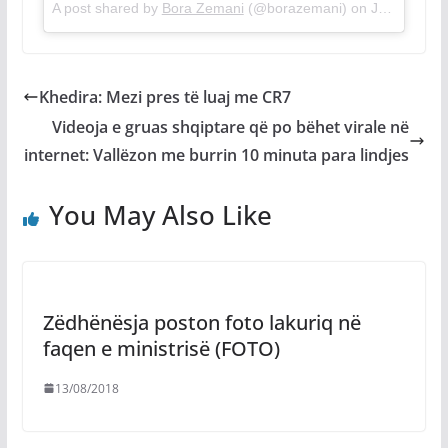
A post shared by
Bora Zemani
(@borazemani) on
Jul 4, 2018 at 3:08am PDT
Khedira: Mezi pres të luaj me CR7
Videoja e gruas shqiptare që po bëhet virale në
internet: Vallëzon me burrin 10 minuta para lindjes
You May Also Like
Zëdhënësja poston foto lakuriq në
faqen e ministrisë (FOTO)
13/08/2018