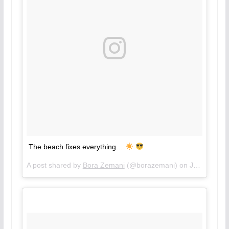
The beach fixes everything…
A post shared by
Bora Zemani
(@borazemani) on
Jul 9, 2018 at 3:23am PDT