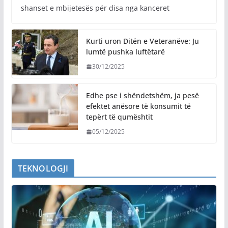
shanset e mbijetesës për disa nga kanceret
Kurti uron Ditën e Veteranëve: Ju
lumtë pushka luftëtarë
30/12/2025
Edhe pse i shëndetshëm, ja pesë
efektet anësore të konsumit të
tepërt të qumështit
05/12/2025
TEKNOLOGJI