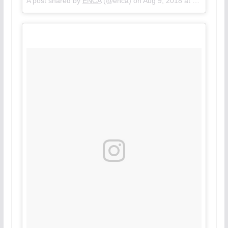
A post shared by
ENCA
(@enca) on
Aug 9, 2018 at 9:43am PDT