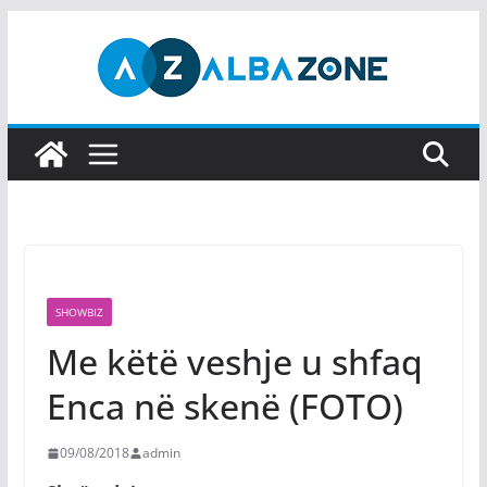
Skip
to
content
SHOWBIZ
Me këtë veshje u shfaq
Enca në skenë (FOTO)
09/08/2018
admin