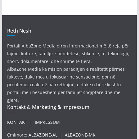
Reth Nesh
Portali AlbaZone Media ofron informacionet më të reja për
lajme, kulturë, familje, shëndetësi , shkencë, fe, teknologji,
sport, dokumentare, dhe shume te tjera.
AlbaZone Media ka mision paraqitjen e realitetit përmes
fakteve, duke mos u fokusuar në senzacione, por në
problemet reale që na rrethojnë, e duke u bërë kështu
portali më i besueshëm për familjet shqiptare dhe më
gjerë.
Kontakt & Marketing & Impressum
KONTAKT
|
IMPRESSUM
Çmimore:
ALBAZONE-AL
|
ALBAZONE-MK