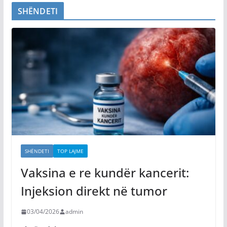
SHËNDETI
SHËNDETI
TOP LAJME
Vaksina e re kundër kancerit:
Injeksion direkt në tumor
03/04/2026
admin