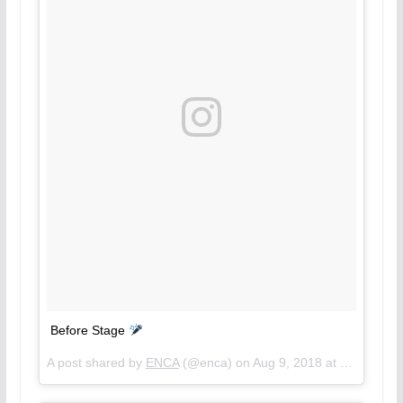
Before Stage
A post shared by
ENCA
(@enca) on
Aug 9, 2018 at 5:57am PDT