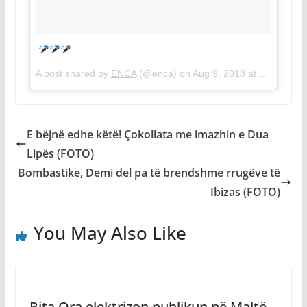
A post shared by
ENCA
(@enca) on
Aug 9, 2018 at 2:22pm PDT
E bëjnë edhe këtë! Çokollata me imazhin e Dua
Lipës (FOTO)
Bombastike, Demi del pa të brendshme rrugëve të
Ibizas (FOTO)
You May Also Like
Rita Ora elektrizon publikun në Maltë,