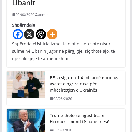
Libanit
05/08/2026
admin
Shpërndaje
ShpërndajeUshtria izraelite njoftoi se kishte nisur
sulme në Libanin jugor në përgjigje, siç thotë ajo, të
një shkeljeje të armëpushimit
BE-ja siguron 1.4 miliardë euro nga
asetet e ngrira ruse për
mbështetjen e Ukrainës
05/08/2026
Trump thotë se ngushtica e
Hormuzit mund të hapet nesër
05/08/2026