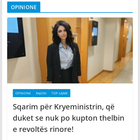
OPINIONE
OPINIONE
RAJONI
TOP LAJME
Sqarim për Kryeministrin, që
duket se nuk po kupton thelbin
e revoltës rinore!