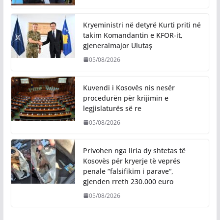
Kryeministri në detyrë Kurti priti në
takim Komandantin e KFOR-it,
gjeneralmajor Ulutaş
05/08/2026
Kuvendi i Kosovës nis nesër
procedurën për krijimin e
legjislaturës së re
05/08/2026
Privohen nga liria dy shtetas të
Kosovës për kryerje të veprës
penale “falsifikim i parave“,
gjenden rreth 230.000 euro
05/08/2026