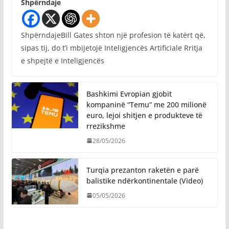
Shpërndaje
ShpërndajeBill Gates shton një profesion të katërt që,
sipas tij, do t’i mbijetojë Inteligjencës Artificiale Rritja
e shpejtë e Inteligjencës
Bashkimi Evropian gjobit
kompaninë “Temu” me 200 milionë
euro, lejoi shitjen e produkteve të
rrezikshme
28/05/2026
Turqia prezanton raketën e parë
balistike ndërkontinentale (Video)
05/05/2026