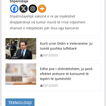
Shpërndaje
ShpërndajeNjë vaksinë e re që injektohet
drejtpërdrejt në tumor mund të rrisë ndjeshëm
shanset e mbijetesës për disa nga kanceret
Kurti uron Ditën e Veteranëve: Ju
lumtë pushka luftëtarë
30/12/2025
Edhe pse i shëndetshëm, ja pesë
efektet anësore të konsumit të
tepërt të qumështit
05/12/2025
TEKNOLOGJI