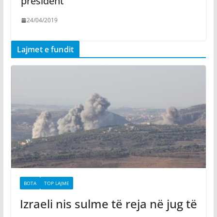
president
24/04/2019
Lajmet e fundit
BOTA
TOP LAJME
Izraeli nis sulme të reja në jug të