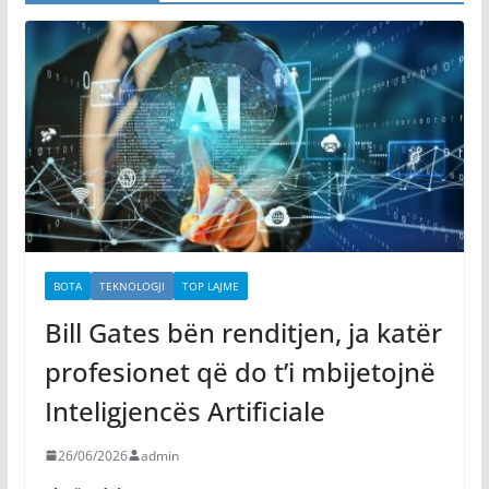
BOTA
TEKNOLOGJI
TOP LAJME
Bill Gates bën renditjen, ja katër
profesionet që do t’i mbijetojnë
Inteligjencës Artificiale
26/06/2026
admin