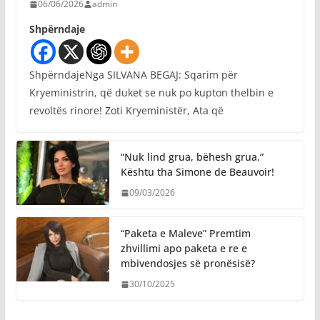
06/06/2026
admin
Shpërndaje
ShpërndajeNga SILVANA BEGAJ: Sqarim për
Kryeministrin, që duket se nuk po kupton thelbin e
revoltës rinore! Zoti Kryeministër, Ata që
“Nuk lind grua, bëhesh grua.”
Kështu tha Simone de Beauvoir!
09/03/2026
“Paketa e Maleve” Premtim
zhvillimi apo paketa e re e
mbivendosjes së pronësisë?
30/10/2025