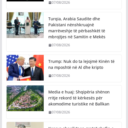
07/08/2026
Turqia, Arabia Saudite dhe
Pakistani nënshkruajnë
marrëveshje të përbashkët të
mbrojtjes në Samitin e Mekës
07/08/2026
Trump: Nuk do ta lejojmë Kinën të
na mposhtë në Al dhe kripto
07/08/2026
Media e huaj: Shqipëria shënon
rritje rekord të kërkesës për
akomodime turistike në Ballkan
07/08/2026