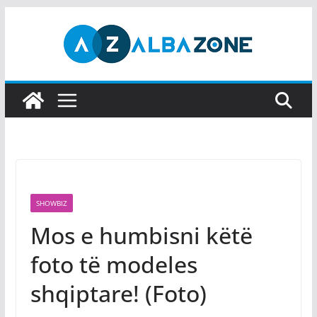
Skip
to
content
SHOWBIZ
Mos e humbisni këtë
foto të modeles
shqiptare! (Foto)