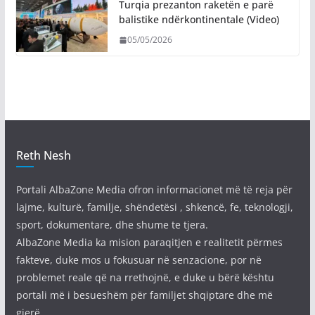
Turqia prezanton raketën e parë
balistike ndërkontinentale (Video)
05/05/2026
Reth Nesh
Portali AlbaZone Media ofron informacionet më të reja për
lajme, kulturë, familje, shëndetësi , shkencë, fe, teknologji,
sport, dokumentare, dhe shume te tjera.
AlbaZone Media ka mision paraqitjen e realitetit përmes
fakteve, duke mos u fokusuar në senzacione, por në
problemet reale që na rrethojnë, e duke u bërë kështu
portali më i besueshëm për familjet shqiptare dhe më
gjerë.