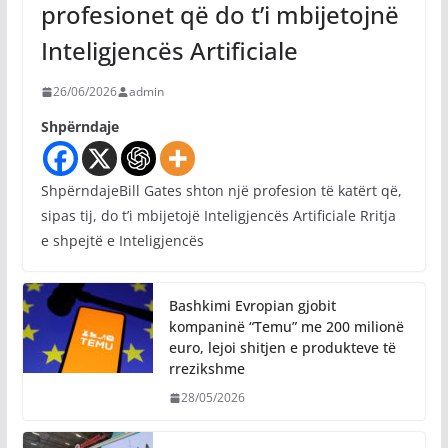
profesionet që do t’i mbijetojnë
Inteligjencës Artificiale
26/06/2026
admin
Shpërndaje
ShpërndajeBill Gates shton një profesion të katërt që,
sipas tij, do t’i mbijetojë Inteligjencës Artificiale Rritja
e shpejtë e Inteligjencës
Bashkimi Evropian gjobit
kompaninë “Temu” me 200 milionë
euro, lejoi shitjen e produkteve të
rrezikshme
28/05/2026