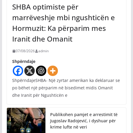
SHBA optimiste për
marrëveshje mbi ngushticën e
Hormuzit: Ka përparim mes
Iranit dhe Omanit
07/08/2026
admin
Shpërndaje
ShpërndajeSHBA- Një zyrtar amerikan ka deklaruar se
po bëhet një përparim në bisedimet midis Omanit
dhe Iranit për Ngushticën e
Publikohen pamjet e arrestimit të
Jugoslav Radojević, i dyshuar për
krime lufte në veri