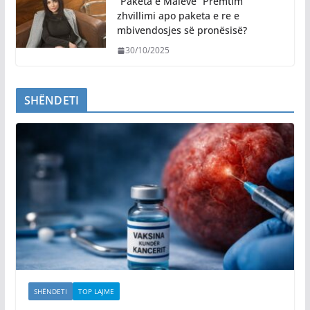
“Paketa e Maleve” Premtim
zhvillimi apo paketa e re e
mbivendosjes së pronësisë?
30/10/2025
SHËNDETI
SHËNDETI
TOP LAJME