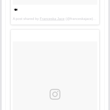
🍽
A post shared by
Franceska Jace
(@franceskajace) on
Aug 7,