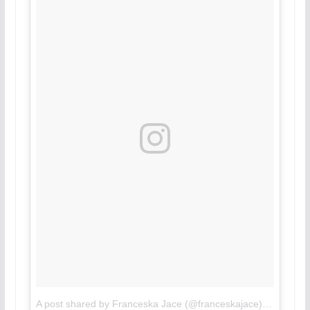
A post shared by Franceska Jace (@franceskajace)
on
Aug 9,