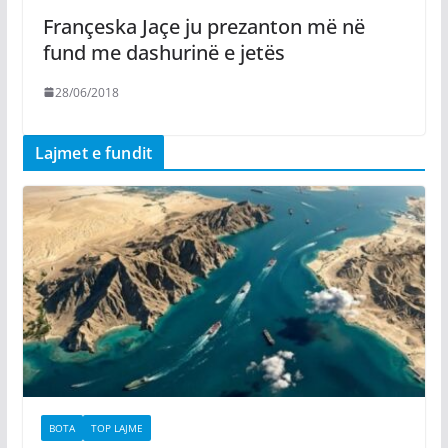
Françeska Jaçe ju prezanton më në
fund me dashurinë e jetës
28/06/2018
Lajmet e fundit
BOTA
TOP LAJME