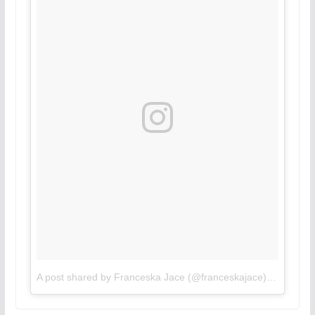
A post shared by Franceska Jace (@franceskajace)
on
Aug 5,