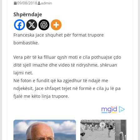
09/08/2018
admin
Shpërndaje
Franceska Jace shquhet për format trupore
bombastike.
Vera për të ka filluar qysh moti e cila pothuajse çdo
ditë sjell imazhe dhe video të ndryshme, shkruan
lajmi net.
Në foton e fundit që ka zgjedhur të ndajë me
ndjekësit, Jace shfaqet tejet në formë e cila ju lë pa
fjalë me këto linja trupore.