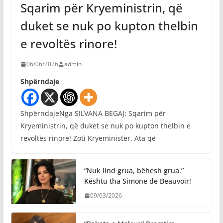
Sqarim për Kryeministrin, që
duket se nuk po kupton thelbin
e revoltës rinore!
06/06/2026
admin
Shpërndaje
ShpërndajeNga SILVANA BEGAJ: Sqarim për
Kryeministrin, që duket se nuk po kupton thelbin e
revoltës rinore! Zoti Kryeministër, Ata që
“Nuk lind grua, bëhesh grua.”
Kështu tha Simone de Beauvoir!
09/03/2026