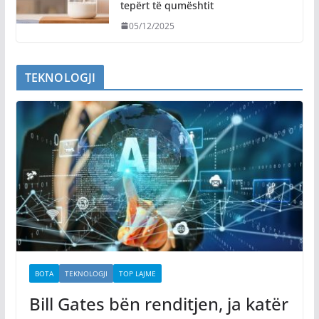
tepërt të qumështit
05/12/2025
TEKNOLOGJI
BOTA
TEKNOLOGJI
TOP LAJME
Bill Gates bën renditjen, ja katër