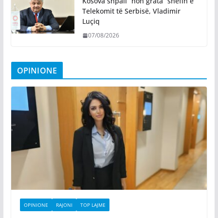
Kosova shpall “non grata” shefin e
Telekomit të Serbisë, Vladimir
Luçiq
07/08/2026
OPINIONE
OPINIONE
RAJONI
TOP LAJME