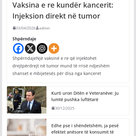
Vaksina e re kundër kancerit:
Injeksion direkt në tumor
03/04/2026
admin
Shpërndaje
ShpërndajeNjë vaksinë e re që injektohet
drejtpërdrejt në tumor mund të rrisë ndjeshëm
shanset e mbijetesës për disa nga kanceret
Kurti uron Ditën e Veteranëve: Ju
lumtë pushka luftëtarë
30/12/2025
Edhe pse i shëndetshëm, ja pesë
efektet anësore të konsumit të