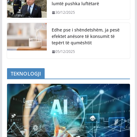
lumtë pushka luftëtarë
30/12/2025
Edhe pse i shëndetshëm, ja pesë
efektet anësore të konsumit të
tepërt të qumështit
05/12/2025
TEKNOLOGJI