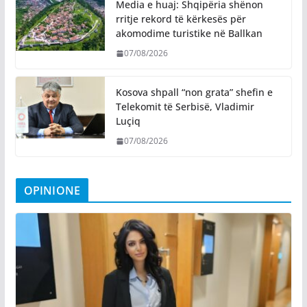
Media e huaj: Shqipëria shënon
rritje rekord të kërkesës për
akomodime turistike në Ballkan
07/08/2026
Kosova shpall “non grata” shefin e
Telekomit të Serbisë, Vladimir
Luçiq
07/08/2026
OPINIONE