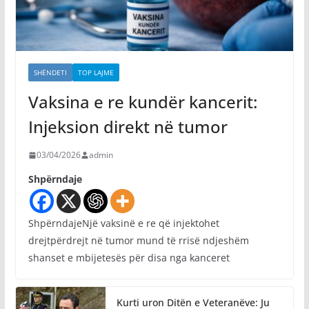
SHËNDETI
TOP LAJME
Vaksina e re kundër kancerit:
Injeksion direkt në tumor
03/04/2026
admin
Shpërndaje
ShpërndajeNjë vaksinë e re që injektohet
drejtpërdrejt në tumor mund të rrisë ndjeshëm
shanset e mbijetesës për disa nga kanceret
Kurti uron Ditën e Veteranëve: Ju