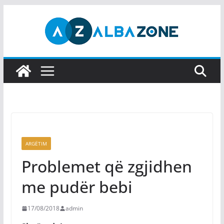
Skip
to
content
ARGËTIM
Problemet që zgjidhen
me pudër bebi
17/08/2018
admin