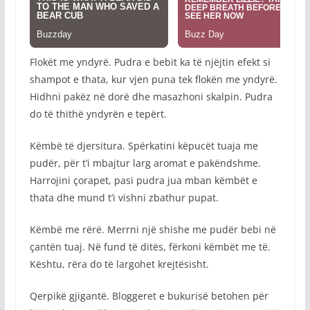
Flokët me yndyrë. Pudra e bebit ka të njëjtin efekt si
shampot e thata, kur vjen puna tek flokën me yndyrë.
Hidhni pakëz në dorë dhe masazhoni skalpin. Pudra
do të thithë yndyrën e tepërt.
Këmbë të djersitura. Spërkatini këpucët tuaja me
pudër, për t’i mbajtur larg aromat e pakëndshme.
Harrojini çorapet, pasi pudra jua mban këmbët e
thata dhe mund t’i vishni zbathur pupat.
Këmbë me rërë. Merrni një shishe me pudër bebi në
çantën tuaj. Në fund të ditës, fërkoni këmbët me të.
Kështu, rëra do të largohet krejtësisht.
Qerpikë gjigantë. Bloggeret e bukurisë betohen për