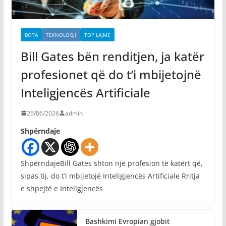
BOTA
TEKNOLOGJI
TOP LAJME
Bill Gates bën renditjen, ja katër
profesionet që do t’i mbijetojnë
Inteligjencës Artificiale
26/06/2026
admin
Shpërndaje
ShpërndajeBill Gates shton një profesion të katërt që,
sipas tij, do t’i mbijetojë Inteligjencës Artificiale Rritja
e shpejtë e Inteligjencës
Bashkimi Evropian gjobit