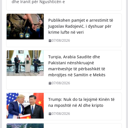
dhe Iranit për Ngushticën e
Publikohen pamjet e arrestimit të
Jugoslav Radojević, i dyshuar për
krime lufte në veri
07/08/2026
Turqia, Arabia Saudite dhe
Pakistani nënshkruajnë
marrëveshje të përbashkët të
mbrojtjes në Samitin e Mekës
07/08/2026
Trump: Nuk do ta lejojmë Kinën të
na mposhtë në Al dhe kripto
07/08/2026