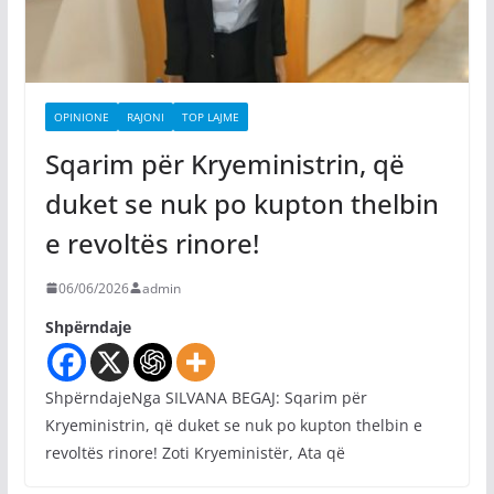
OPINIONE
RAJONI
TOP LAJME
Sqarim për Kryeministrin, që
duket se nuk po kupton thelbin
e revoltës rinore!
06/06/2026
admin
Shpërndaje
ShpërndajeNga SILVANA BEGAJ: Sqarim për
Kryeministrin, që duket se nuk po kupton thelbin e
revoltës rinore! Zoti Kryeministër, Ata që