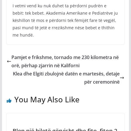
I vetmi vend ku nuk duhet ta përdorni pudrën e
bebit: tek bebet. Akademia Amerikane e Pediatrëve ju
këshillon të mos e përdorni tek fëmijët fare të vegjël,
pasi mund të jetë e rrezikshme nëse bebet e thithin
me hundë.
Pamjet e frikshme, tornado me 230 kilometra në
orë, përhap zjarrin në Kaliforni
Klea dhe Elgiti zbulojnë datën e martesës, detaje
për ceremoninë
You May Also Like
Blen një biletë gërvisht dhe fito, fiton 2