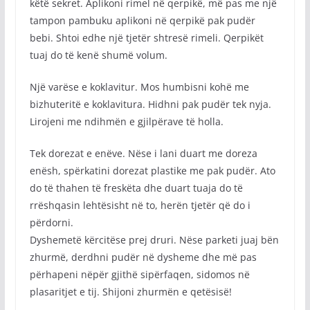
këtë sekret. Aplikoni rimel në qerpikë, më pas me një
tampon pambuku aplikoni në qerpikë pak pudër
bebi. Shtoi edhe një tjetër shtresë rimeli. Qerpikët
tuaj do të kenë shumë volum.
Një varëse e koklavitur. Mos humbisni kohë me
bizhuteritë e koklavitura. Hidhni pak pudër tek nyja.
Lirojeni me ndihmën e gjilpërave të holla.
Tek dorezat e enëve. Nëse i lani duart me doreza
enësh, spërkatini dorezat plastike me pak pudër. Ato
do të thahen të freskëta dhe duart tuaja do të
rrëshqasin lehtësisht në to, herën tjetër që do i
përdorni.
Dyshemetë kërcitëse prej druri. Nëse parketi juaj bën
zhurmë, derdhni pudër në dysheme dhe më pas
përhapeni nëpër gjithë sipërfaqen, sidomos në
plasaritjet e tij. Shijoni zhurmën e qetësisë!