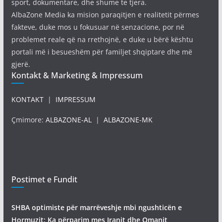
sport, dokumentare, dhe shume te tjera.
AlbaZone Media ka mision paraqitjen e realitetit përmes
fakteve, duke mos u fokusuar në senzacione, por në
problemet reale që na rrethojnë, e duke u bërë kështu
portali më i besueshëm për familjet shqiptare dhe më
gjerë.
Kontakt & Marketing & Impressum
KONTAKT
|
IMPRESSUM
Çmimore:
ALBAZONE-AL
|
ALBAZONE-MK
Postimet e Fundit
SHBA optimiste për marrëveshje mbi ngushticën e
Hormuzit: Ka përparim mes Iranit dhe Omanit