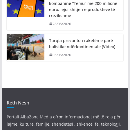
kompaninë “Temu” me 200 milionë
euro, lejoi shitjen e produkteve të
rrezikshme
28/05/2026
Turqia prezanton raketën e parë
balistike ndërkontinentale (Video)
05/05/2026
Reth Nesh
Portali AlbaZone Media ofron informacionet më të reja për
lajme, kulturë, familje, shëndetësi , shkencë, fe, teknologji,