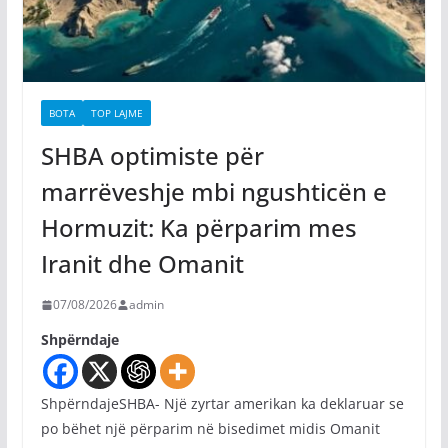
BOTA
TOP LAJME
SHBA optimiste për
marrëveshje mbi ngushticën e
Hormuzit: Ka përparim mes
Iranit dhe Omanit
07/08/2026
admin
Shpërndaje
ShpërndajeSHBA- Një zyrtar amerikan ka deklaruar se
po bëhet një përparim në bisedimet midis Omanit