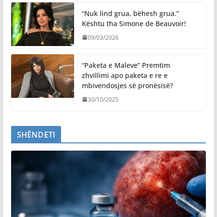
“Nuk lind grua, bëhesh grua.”
Kështu tha Simone de Beauvoir!
09/03/2026
“Paketa e Maleve” Premtim
zhvillimi apo paketa e re e
mbivendosjes së pronësisë?
30/10/2025
SHËNDETI