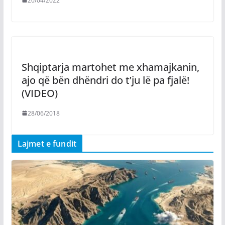
20/04/2022
Shqiptarja martohet me xhamajkanin,
ajo që bën dhëndri do t’ju lë pa fjalë!
(VIDEO)
28/06/2018
Lajmet e fundit