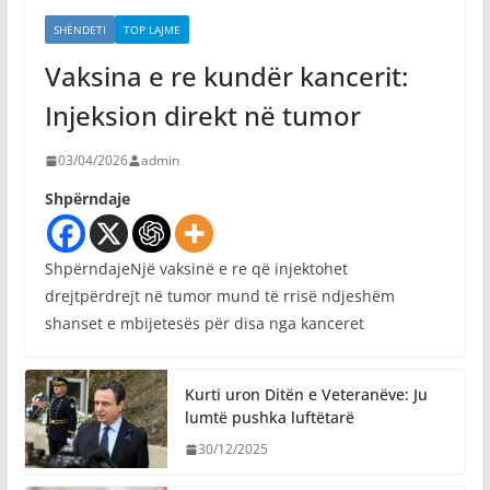
SHËNDETI
TOP LAJME
Vaksina e re kundër kancerit:
Injeksion direkt në tumor
03/04/2026
admin
Shpërndaje
ShpërndajeNjë vaksinë e re që injektohet
drejtpërdrejt në tumor mund të rrisë ndjeshëm
shanset e mbijetesës për disa nga kanceret
Kurti uron Ditën e Veteranëve: Ju
lumtë pushka luftëtarë
30/12/2025