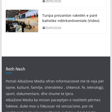
28/05/2026
Turqia prezanton raketën e parë
balistike ndërkontinentale (Video)
05/05/2026
Reth Nesh
Portali AlbaZone Media ofron informacionet më të reja për
lajme, kulturë, familje, shëndetësi , shkencë, fe, teknologji,
sport, dokumentare, dhe shume te tjera.
AlbaZone Media ka mision paraqitjen e realitetit përmes
fakteve, duke mos u fokusuar në senzacione, por në