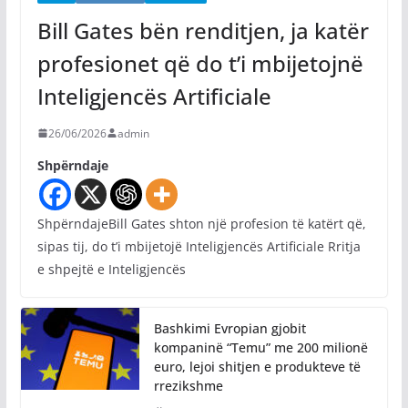
Bill Gates bën renditjen, ja katër
profesionet që do t’i mbijetojnë
Inteligjencës Artificiale
26/06/2026
admin
Shpërndaje
ShpërndajeBill Gates shton një profesion të katërt që,
sipas tij, do t’i mbijetojë Inteligjencës Artificiale Rritja
e shpejtë e Inteligjencës
Bashkimi Evropian gjobit
kompaninë “Temu” me 200 milionë
euro, lejoi shitjen e produkteve të
rrezikshme