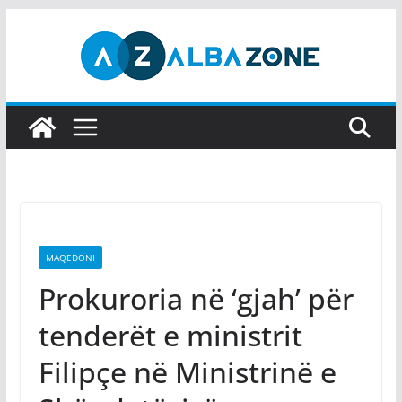
Skip
to
content
MAQEDONI
Prokuroria në ‘gjah’ për
tenderët e ministrit
Filipçe në Ministrinë e