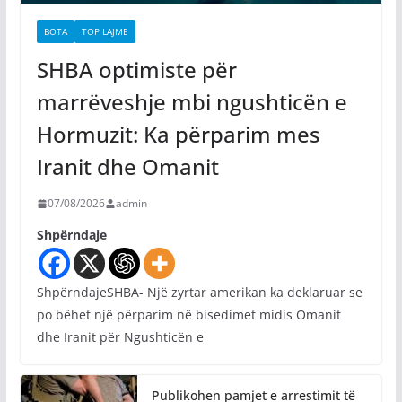
BOTA
TOP LAJME
SHBA optimiste për
marrëveshje mbi ngushticën e
Hormuzit: Ka përparim mes
Iranit dhe Omanit
07/08/2026
admin
Shpërndaje
ShpërndajeSHBA- Një zyrtar amerikan ka deklaruar se
po bëhet një përparim në bisedimet midis Omanit
dhe Iranit për Ngushticën e
Publikohen pamjet e arrestimit të