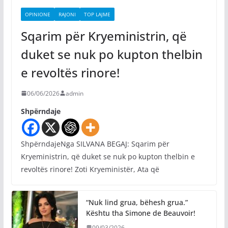
OPINIONE
RAJONI
TOP LAJME
Sqarim për Kryeministrin, që
duket se nuk po kupton thelbin
e revoltës rinore!
06/06/2026
admin
Shpërndaje
ShpërndajeNga SILVANA BEGAJ: Sqarim për
Kryeministrin, që duket se nuk po kupton thelbin e
revoltës rinore! Zoti Kryeministër, Ata që
“Nuk lind grua, bëhesh grua.”
Kështu tha Simone de Beauvoir!
09/03/2026