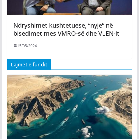
Ndryshimet kushtetuese, “nyje” në
bisedimet mes VMRO-së dhe VLEN-it
15/05/2024
Lajmet e fundit