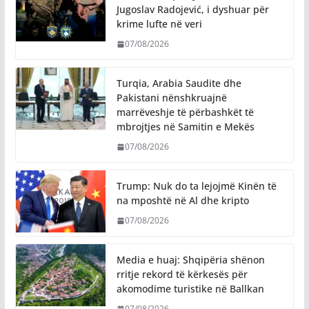
Jugoslav Radojević, i dyshuar për
krime lufte në veri
07/08/2026
Turqia, Arabia Saudite dhe
Pakistani nënshkruajnë
marrëveshje të përbashkët të
mbrojtjes në Samitin e Mekës
07/08/2026
Trump: Nuk do ta lejojmë Kinën të
na mposhtë në Al dhe kripto
07/08/2026
Media e huaj: Shqipëria shënon
rritje rekord të kërkesës për
akomodime turistike në Ballkan
07/08/2026