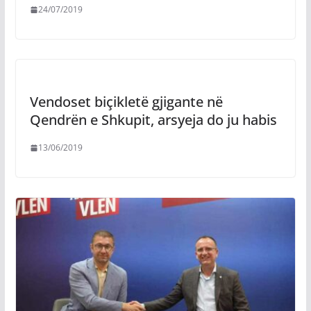
24/07/2019
Vendoset biçikletë gjigante në
Qendrën e Shkupit, arsyeja do ju habis
13/06/2019