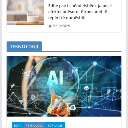
Edhe pse i shëndetshëm, ja pesë
efektet anësore të konsumit të
tepërt të qumështit
05/12/2025
TEKNOLOGJI
BOTA
TEKNOLOGJI
TOP LAJME