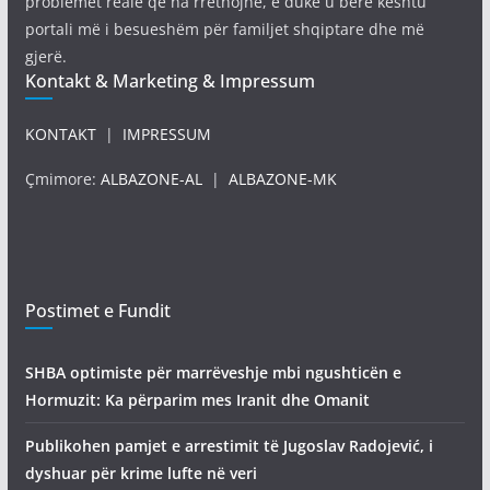
problemet reale që na rrethojnë, e duke u bërë kështu
portali më i besueshëm për familjet shqiptare dhe më
gjerë.
Kontakt & Marketing & Impressum
KONTAKT
|
IMPRESSUM
Çmimore:
ALBAZONE-AL
|
ALBAZONE-MK
Postimet e Fundit
SHBA optimiste për marrëveshje mbi ngushticën e
Hormuzit: Ka përparim mes Iranit dhe Omanit
Publikohen pamjet e arrestimit të Jugoslav Radojević, i
dyshuar për krime lufte në veri