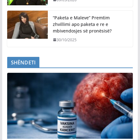
“Paketa e Maleve” Premtim
zhvillimi apo paketa e re e
mbivendosjes së pronësisë?
30/10/2025
SHËNDETI