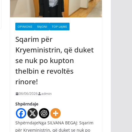
OPINIONE
RAJONI
TOP LAJME
Sqarim për
Kryeministrin, që duket
se nuk po kupton
thelbin e revoltës
rinore!
06/06/2026
admin
Shpërndaje
ShpërndajeNga SILVANA BEGAJ: Sqarim
për Kryeministrin, që duket se nuk po