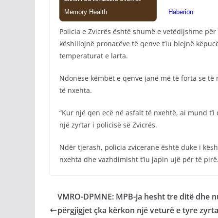
Policia e Zvicrës është shumë e vetëdijshme për
këshillojnë pronarëve të qenve t’iu blejnë këpu
temperaturat e larta.
Ndonëse këmbët e qenve janë më të forta se të 
të nxehta.
“Kur një qen ecë në asfalt të nxehtë, ai mund t’i
një zyrtar i policisë së Zvicrës.
Ndër tjerash, policia zvicerane është duke i kësh
nxehta dhe vazhdimisht t’iu japin ujë për të pirë.
VMRO-DPMNE: MPB-ja hesht tre ditë dhe n
përgjigjet çka kërkon një veturë e tyre zyrt