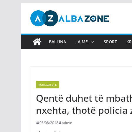
Skip
to
content
BALLINA
LAJME
SPORT
KR
KURIOZITETE
Qentë duhet të mbath
nxehta, thotë policia
06/08/2018
admin