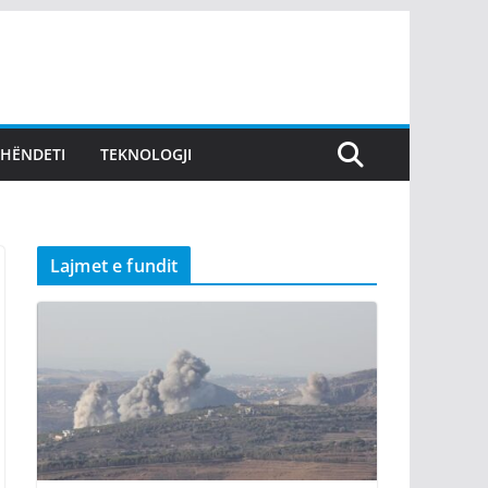
SHËNDETI
TEKNOLOGJI
Lajmet e fundit