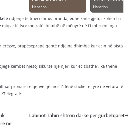
 këtë ndjenjë të tmerrshme, prandaj edhe kanë gjetur kohën t’u
cë miqve të tyre me katër këmbë në mënyrë që t’i mbrojnë nga
njerëzve, prapëseprapë qentë ndjejnë dhimbje kur ecin në pista
 djegë këmbët njësoj sikurse një njeri kur ec zbathë”, ka thënë
illuar pronarët e qenve që mos t’i lënë shokët e tyre në vetura të
 /Telegrafi/
uk
Labinot Tahiri shtron darkë për gurbetqarët
are në