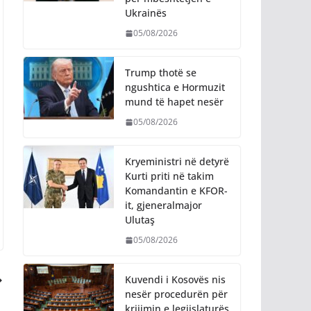
Ukrainës
05/08/2026
Trump thotë se
ngushtica e Hormuzit
mund të hapet nesër
05/08/2026
Kryeministri në detyrë
Kurti priti në takim
Komandantin e KFOR-
it, gjeneralmajor
Ulutaş
05/08/2026
Kuvendi i Kosovës nis
nesër procedurën për
krijimin e legjislaturës