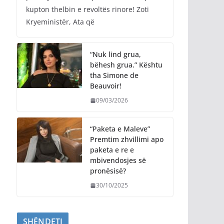
kupton thelbin e revoltës rinore! Zoti
Kryeministër, Ata që
“Nuk lind grua,
bëhesh grua.” Kështu
tha Simone de
Beauvoir!
09/03/2026
“Paketa e Maleve”
Premtim zhvillimi apo
paketa e re e
mbivendosjes së
pronësisë?
30/10/2025
SHËNDETI