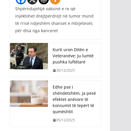
ShpërndajeNjë vaksinë e re që
injektohet drejtpërdrejt në tumor mund
të rrisë ndjeshëm shanset e mbijetesës
për disa nga kanceret
Kurti uron Ditën e
Veteranëve: Ju lumtë
pushka luftëtarë
30/12/2025
Edhe pse i
shëndetshëm, ja pesë
efektet anësore të
konsumit të tepërt të
qumështit
05/12/2025