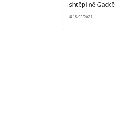
shtëpi në Gackë
15/03/2024