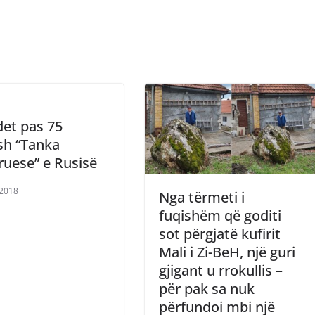
et pas 75
sh “Tanka
ruese” e Rusisë
/2018
Nga tërmeti i
fuqishëm që goditi
sot përgjatë kufirit
Mali i Zi-BeH, një guri
gjigant u rrokullis –
për pak sa nuk
përfundoi mbi një