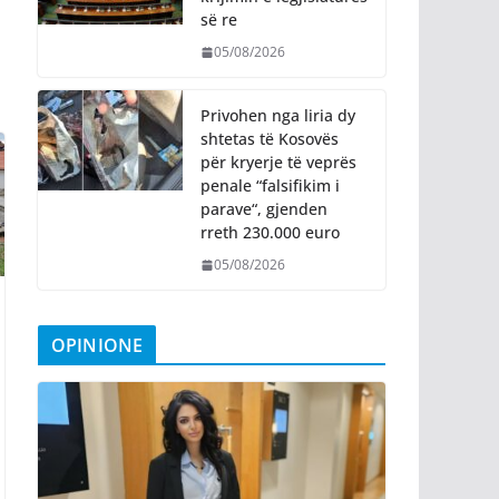
së re
05/08/2026
Privohen nga liria dy
shtetas të Kosovës
për kryerje të veprës
penale “falsifikim i
parave“, gjenden
rreth 230.000 euro
05/08/2026
OPINIONE