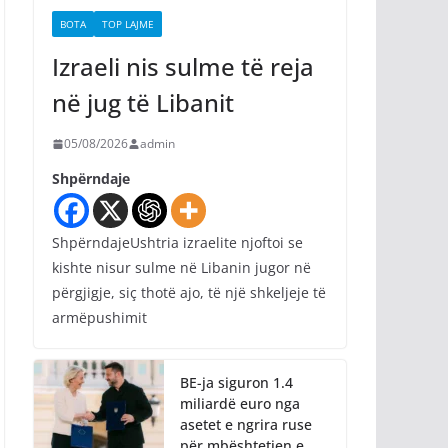
BOTA
TOP LAJME
Izraeli nis sulme të reja
në jug të Libanit
05/08/2026
admin
Shpërndaje
ShpërndajeUshtria izraelite njoftoi se
kishte nisur sulme në Libanin jugor në
përgjigje, siç thotë ajo, të një shkeljeje të
armëpushimit
BE-ja siguron 1.4
miliardë euro nga
asetet e ngrira ruse
për mbështetjen e