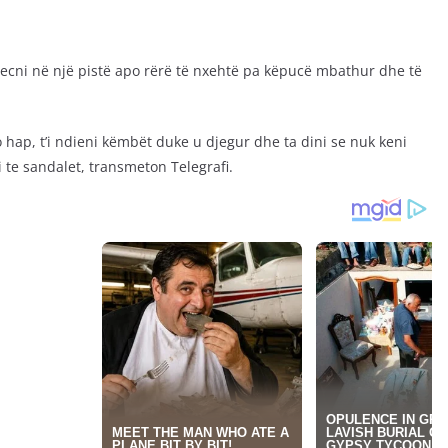
ë ecni në një pistë apo rërë të nxehtë pa këpucë mbathur dhe të
o hap, t’i ndieni këmbët duke u djegur dhe ta dini se nuk keni
ni te sandalet, transmeton Telegrafi.