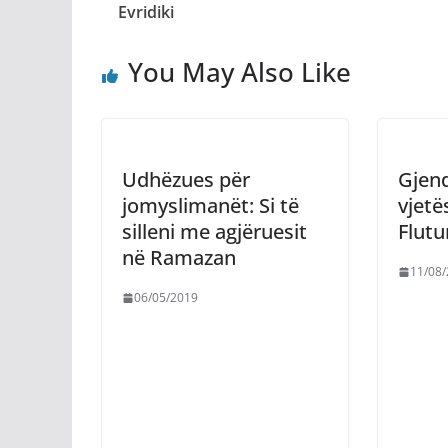
Evridiki
You May Also Like
Udhëzues për
Gjend
jomyslimanët: Si të
vjetë
silleni me agjëruesit
Flutu
në Ramazan
11/08
06/05/2019