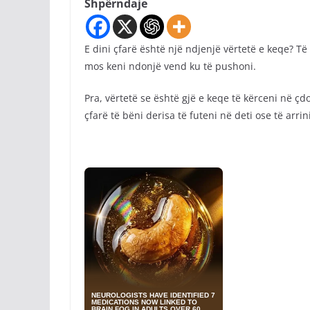
Shpërndaje
E dini çfarë është një ndjenjë vërtetë e keqe? T
mos keni ndonjë vend ku të pushoni.
Pra, vërtetë se është gjë e keqe të kërceni në çd
çfarë të bëni derisa të futeni në deti ose të arri