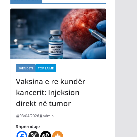
SHËNDETI
TOP LAJME
Vaksina e re kundër
kancerit: Injeksion
direkt në tumor
03/04/2026
admin
Shpërndaje