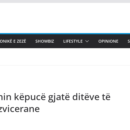
ONIKË E ZEZË
SHOWBIZ
LIFESTYLE
OPINIONE
in këpucë gjatë ditëve të
 zvicerane