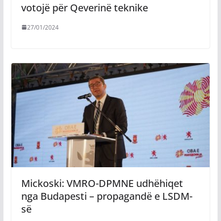
votojë për Qeverinë teknike
27/01/2024
Mickoski: VMRO-DPMNE udhëhiqet
nga Budapesti – propagandë e LSDM-
së