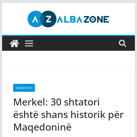
Skip
to
content
MAQEDONI
Merkel: 30 shtatori
është shans historik për
Maqedoninë