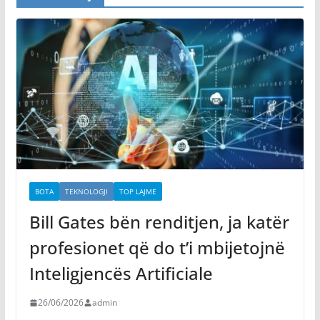
BOTA
TEKNOLOGJI
TOP LAJME
Bill Gates bën renditjen, ja katër
profesionet që do t’i mbijetojnë
Inteligjencës Artificiale
26/06/2026
admin