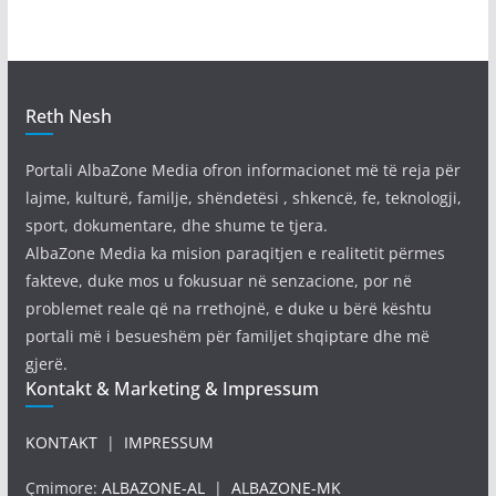
Reth Nesh
Portali AlbaZone Media ofron informacionet më të reja për
lajme, kulturë, familje, shëndetësi , shkencë, fe, teknologji,
sport, dokumentare, dhe shume te tjera.
AlbaZone Media ka mision paraqitjen e realitetit përmes
fakteve, duke mos u fokusuar në senzacione, por në
problemet reale që na rrethojnë, e duke u bërë kështu
portali më i besueshëm për familjet shqiptare dhe më
gjerë.
Kontakt & Marketing & Impressum
KONTAKT
|
IMPRESSUM
Çmimore:
ALBAZONE-AL
|
ALBAZONE-MK