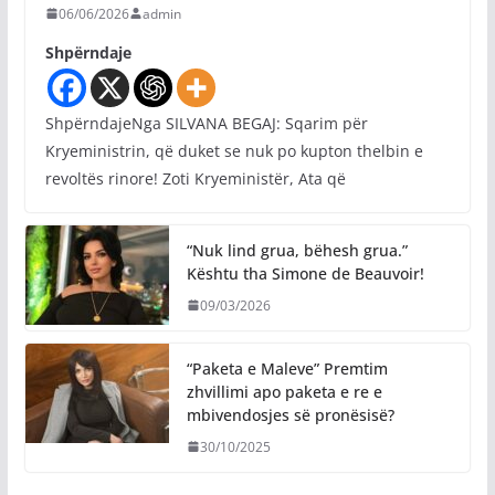
06/06/2026
admin
Shpërndaje
ShpërndajeNga SILVANA BEGAJ: Sqarim për
Kryeministrin, që duket se nuk po kupton thelbin e
revoltës rinore! Zoti Kryeministër, Ata që
“Nuk lind grua, bëhesh grua.”
Kështu tha Simone de Beauvoir!
09/03/2026
“Paketa e Maleve” Premtim
zhvillimi apo paketa e re e
mbivendosjes së pronësisë?
30/10/2025