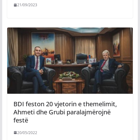
21/09/2023
BDI feston 20 vjetorin e themelimit,
Ahmeti dhe Grubi paralajmërojnë
festë
20/05/2022