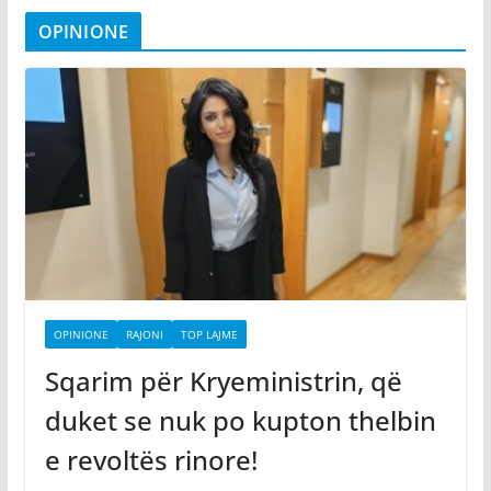
OPINIONE
OPINIONE
RAJONI
TOP LAJME
Sqarim për Kryeministrin, që
duket se nuk po kupton thelbin
e revoltës rinore!