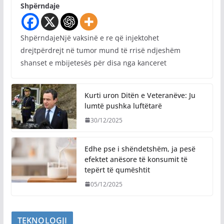
Shpërndaje
ShpërndajeNjë vaksinë e re që injektohet
drejtpërdrejt në tumor mund të rrisë ndjeshëm
shanset e mbijetesës për disa nga kanceret
Kurti uron Ditën e Veteranëve: Ju
lumtë pushka luftëtarë
30/12/2025
Edhe pse i shëndetshëm, ja pesë
efektet anësore të konsumit të
tepërt të qumështit
05/12/2025
TEKNOLOGJI