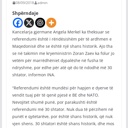
08/09/2018
admin
Shpërndaje
Kancelarja gjermane Angela Merkel ka theksuar se
referendumi është i rëndësishëm për të ardhmen e
Maqedonisë dhe se është një shans historik. Ajo tha
se në takimin me kryeministrin Zoran Zaev ka folur jo
vetëm për marrëdhëniet dypalëshe në fusha të
ndryshme, por edhe për atë që do të ndodhë më 30
shtator, informon INA.
“Referendumi është mundësi për hapjen e dyerve të
vendit tuaj për të qenë pjesë e BE dhe NATO.
Nevojitet shumë punë, por parakushti është
referendumi më 30 shtator. Nuk dua të përzihem në
punët e qytetarëve, por është shans historik, që nuk
vjen shens. 30 shtatori është shans historik, dhe mos