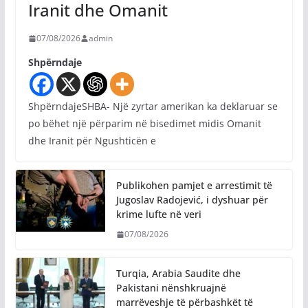
Iranit dhe Omanit
07/08/2026
admin
Shpërndaje
ShpërndajeSHBA- Një zyrtar amerikan ka deklaruar se
po bëhet një përparim në bisedimet midis Omanit
dhe Iranit për Ngushticën e
Publikohen pamjet e arrestimit të
Jugoslav Radojević, i dyshuar për
krime lufte në veri
07/08/2026
Turqia, Arabia Saudite dhe
Pakistani nënshkruajnë
marrëveshje të përbashkët të