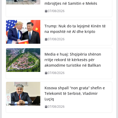
mbrojtjes në Samitin e Mekës
07/08/2026
Trump: Nuk do ta lejojmë Kinën të
na mposhtë në Al dhe kripto
07/08/2026
Media e huaj: Shqipëria shënon
rritje rekord të kërkesës për
akomodime turistike në Ballkan
07/08/2026
Kosova shpall “non grata” shefin e
Telekomit të Serbisë, Vladimir
Luçiq
07/08/2026