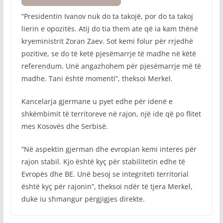
“Presidentin Ivanov nuk do ta takojë, por do ta takoj
lierin e opozitës. Atij do tia them ate që ia kam thënë
kryeministrit Zoran Zaev. Sot kemi folur për rrjedhë
pozitive, se do të ketë pjesëmarrje të madhe në këtë
referendum. Unë angazhohem për pjesëmarrje më të
madhe. Tani është momenti”, theksoi Merkel.
Kancelarja gjermane u pyet edhe për idenë e
shkëmbimit të territoreve në rajon, një ide që po flitet
mes Kosovës dhe Serbisë.
“Në aspektin gjerman dhe evropian kemi interes për
rajon stabil. Kjo është kyç për stabilitetin edhe të
Evropës dhe BE. Unë besoj se integriteti territorial
është kyç për rajonin”, theksoi ndër të tjera Merkel,
duke iu shmangur përgjigjes direkte.