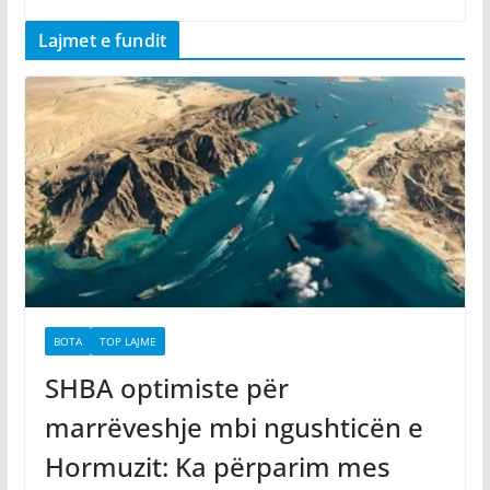
Lajmet e fundit
BOTA
TOP LAJME
SHBA optimiste për
marrëveshje mbi ngushticën e
Hormuzit: Ka përparim mes