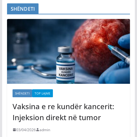
SHËNDETI
SHËNDETI
TOP LAJME
Vaksina e re kundër kancerit:
Injeksion direkt në tumor
03/04/2026
admin