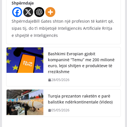
Shpërndaje
ShpërndajeBill Gates shton një profesion të katërt që,
sipas tij, do t’i mbijetojë Inteligjencës Artificiale Rritja
e shpejtë e Inteligjencës
Bashkimi Evropian gjobit
kompaninë “Temu” me 200 milionë
euro, lejoi shitjen e produkteve të
rrezikshme
28/05/2026
Turqia prezanton raketën e parë
balistike ndërkontinentale (Video)
05/05/2026