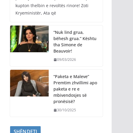
kupton thelbin e revoltës rinore! Zoti
Kryeministër, Ata që
“Nuk lind grua,
bëhesh grua.” Kështu
tha Simone de
Beauvoir!
09/03/2026
“Paketa e Maleve”
Premtim zhvillimi apo
paketa e re e
mbivendosjes së
pronësisë?
30/10/2025
SHËNDETI