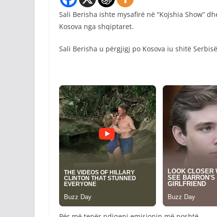
Sali Berisha ishte mysafirë në “Kojshia Show” dh
Kosova nga shqiptaret.
Sali Berisha u përgjigj po Kosova iu shitë Serbis
Për më tepër ndiqeni emisionin më poshtë.