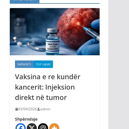
SHËNDETI
TOP LAJME
Vaksina e re kundër
kancerit: Injeksion
direkt në tumor
03/04/2026
admin
Shpërndaje