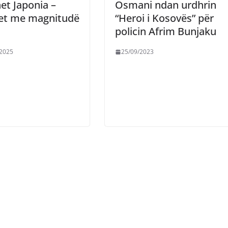
et Japonia –
Osmani ndan urdhrin
et me magnitudë
“Heroi i Kosovës” për
policin Afrim Bunjaku
/2025
25/09/2023