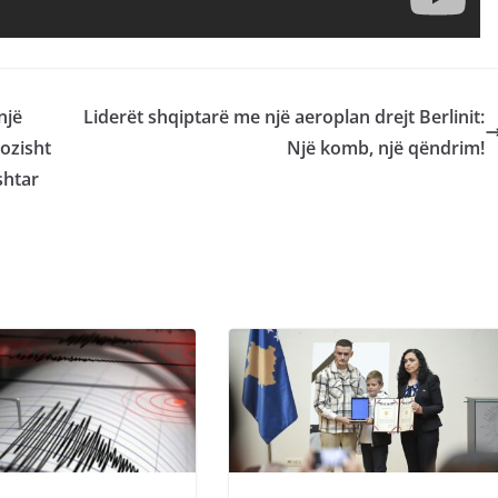
një
Liderët shqiptarë me një aeroplan drejt Berlinit:
ozisht
Një komb, një qëndrim!
shtar