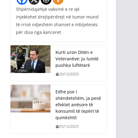
ShpërndajeNjë vaksinë e re që
injektohet drejtpërdrejt në tumor mund
të rrisë ndjeshëm shanset e mbijetesës
për disa nga kanceret
Kurti uron Ditën e
Veteranëve: Ju lumtë
pushka luftëtarë
30/12/2025
Edhe pse i
shëndetshëm, ja pesë
efektet anësore të
konsumit të tepërt të
qumështit
05/12/2025