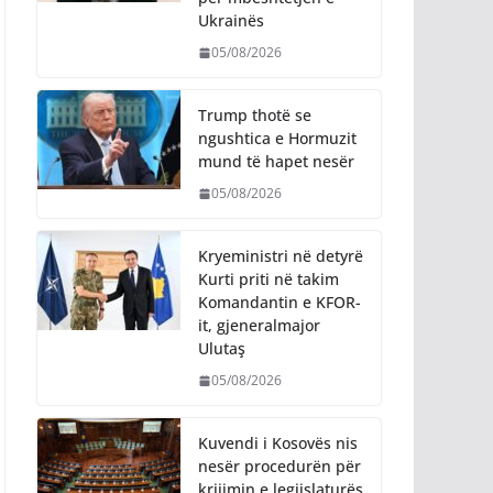
Ukrainës
05/08/2026
Trump thotë se
ngushtica e Hormuzit
mund të hapet nesër
05/08/2026
Kryeministri në detyrë
Kurti priti në takim
Komandantin e KFOR-
it, gjeneralmajor
Ulutaş
05/08/2026
Kuvendi i Kosovës nis
nesër procedurën për
krijimin e legjislaturës