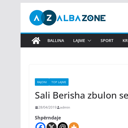
Skip
to
content
BALLINA
LAJME
SPORT
KR
RAJONI
TOP LAJME
Sali Berisha zbulon s
28/04/2019
admin
Shpërndaje