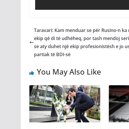
Taravari: Kam menduar se për Rusino-n ka 
ekip që di të udhëheq, por tash mendoj seri
se aty duhet një ekip profesionistësh e jo u
partiak të BDI-së
You May Also Like