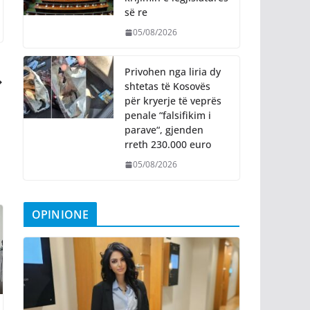
së re
05/08/2026
Privohen nga liria dy
shtetas të Kosovës
për kryerje të veprës
penale “falsifikim i
parave“, gjenden
rreth 230.000 euro
05/08/2026
OPINIONE