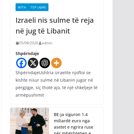
BOTA
TOP LAJME
Izraeli nis sulme të reja
në jug të Libanit
05/08/2026
admin
Shpërndaje
ShpërndajeUshtria izraelite njoftoi se
kishte nisur sulme në Libanin jugor në
përgjigje, siç thotë ajo, të një shkeljeje të
armëpushimit
BE-ja siguron 1.4
miliardë euro nga
asetet e ngrira ruse
për mbështetjen e