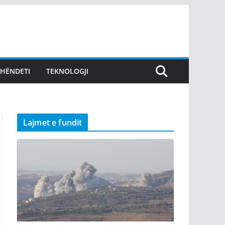
SHËNDETI
TEKNOLOGJI
Lajmet e fundit