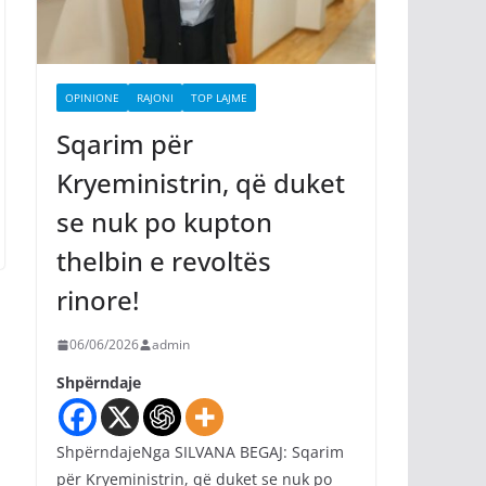
OPINIONE
RAJONI
TOP LAJME
Sqarim për
Kryeministrin, që duket
se nuk po kupton
thelbin e revoltës
rinore!
06/06/2026
admin
Shpërndaje
ShpërndajeNga SILVANA BEGAJ: Sqarim
për Kryeministrin, që duket se nuk po