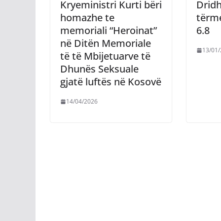
Kryeministri Kurti bëri
Dridh
homazhe te
tërm
memoriali “Heroinat”
6.8
në Ditën Memoriale
13/01
të të Mbijetuarve të
Dhunës Seksuale
gjatë luftës në Kosovë
14/04/2026