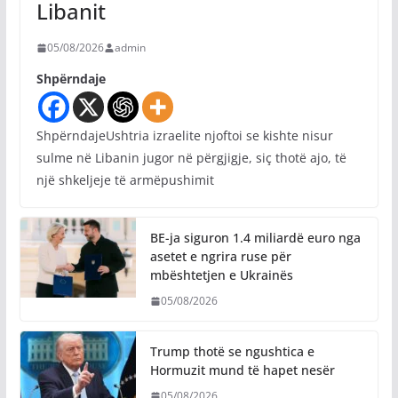
Libanit
05/08/2026
admin
Shpërndaje
ShpërndajeUshtria izraelite njoftoi se kishte nisur
sulme në Libanin jugor në përgjigje, siç thotë ajo, të
një shkeljeje të armëpushimit
BE-ja siguron 1.4 miliardë euro nga
asetet e ngrira ruse për
mbështetjen e Ukrainës
05/08/2026
Trump thotë se ngushtica e
Hormuzit mund të hapet nesër
05/08/2026