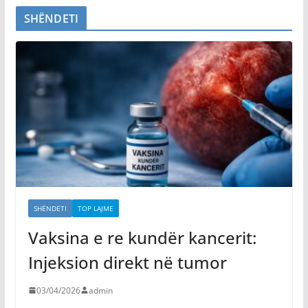
SHËNDETI
SHËNDETI
TOP LAJME
Vaksina e re kundër kancerit:
Injeksion direkt në tumor
03/04/2026
admin