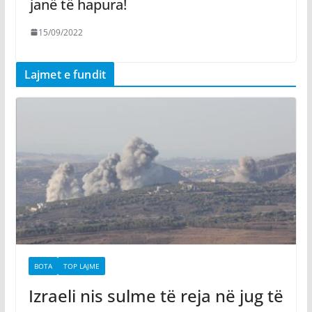
janë të hapura!
15/09/2022
Lajmet e fundit
BOTA
TOP LAJME
Izraeli nis sulme të reja në jug të