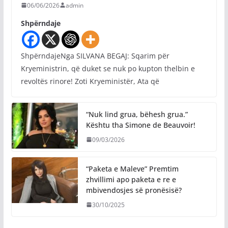
06/06/2026
admin
Shpërndaje
ShpërndajeNga SILVANA BEGAJ: Sqarim për
Kryeministrin, që duket se nuk po kupton thelbin e
revoltës rinore! Zoti Kryeministër, Ata që
“Nuk lind grua, bëhesh grua.”
Kështu tha Simone de Beauvoir!
09/03/2026
“Paketa e Maleve” Premtim
zhvillimi apo paketa e re e
mbivendosjes së pronësisë?
30/10/2025