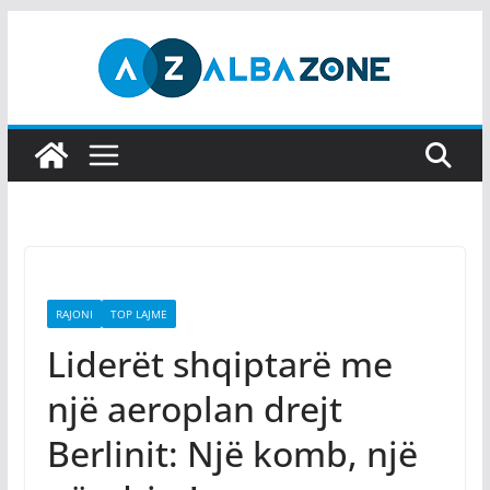
Skip
to
content
RAJONI
TOP LAJME
Liderët shqiptarë me
një aeroplan drejt
Berlinit: Një komb, një