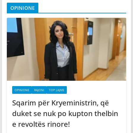
OPINIONE
OPINIONE
RAJONI
TOP LAJME
Sqarim për Kryeministrin, që
duket se nuk po kupton thelbin
e revoltës rinore!