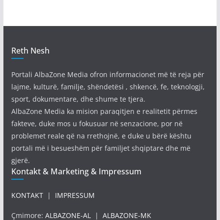
Reth Nesh
Portali AlbaZone Media ofron informacionet më të reja për
lajme, kulturë, familje, shëndetësi , shkencë, fe, teknologji,
sport, dokumentare, dhe shume te tjera.
AlbaZone Media ka mision paraqitjen e realitetit përmes
fakteve, duke mos u fokusuar në senzacione, por në
problemet reale që na rrethojnë, e duke u bërë kështu
portali më i besueshëm për familjet shqiptare dhe më
gjerë.
Kontakt & Marketing & Impressum
KONTAKT
|
IMPRESSUM
Çmimore:
ALBAZONE-AL
|
ALBAZONE-MK