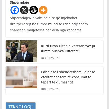
Shpërndaje
ShpërndajeNjë vaksinë e re që injektohet
drejtpërdrejt në tumor mund të rrisë ndjeshëm
shanset e mbijetesës për disa nga kanceret
Kurti uron Ditën e Veteranëve: Ju
lumtë pushka luftëtarë
30/12/2025
Edhe pse i shëndetshëm, ja pesë
efektet anësore të konsumit të
tepërt të qumështit
05/12/2025
TEKNOLOGJI