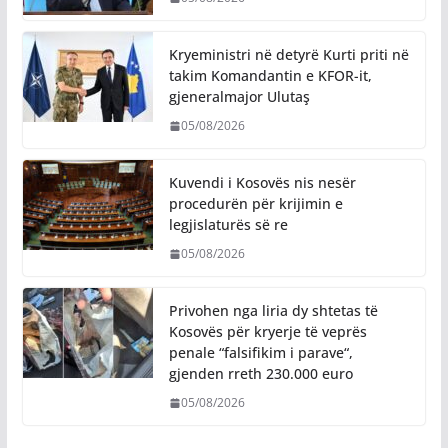
Kryeministri në detyrë Kurti priti në
takim Komandantin e KFOR-it,
gjeneralmajor Ulutaş
05/08/2026
Kuvendi i Kosovës nis nesër
procedurën për krijimin e
legjislaturës së re
05/08/2026
Privohen nga liria dy shtetas të
Kosovës për kryerje të veprës
penale “falsifikim i parave“,
gjenden rreth 230.000 euro
05/08/2026