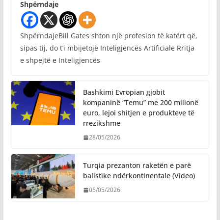
Shpërndaje
ShpërndajeBill Gates shton një profesion të katërt që,
sipas tij, do t’i mbijetojë Inteligjencës Artificiale Rritja
e shpejtë e Inteligjencës
Bashkimi Evropian gjobit
kompaninë “Temu” me 200 milionë
euro, lejoi shitjen e produkteve të
rrezikshme
28/05/2026
Turqia prezanton raketën e parë
balistike ndërkontinentale (Video)
05/05/2026