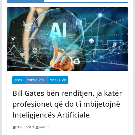
BOTA
TEKNOLOGJI
TOP LAJME
Bill Gates bën renditjen, ja katër
profesionet që do t’i mbijetojnë
Inteligjencës Artificiale
26/06/2026
admin