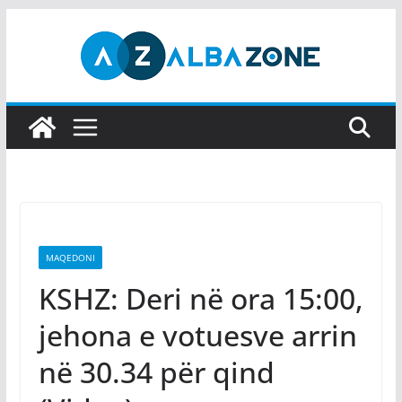
Skip
to
content
MAQEDONI
KSHZ: Deri në ora 15:00,
jehona e votuesve arrin
në 30.34 për qind