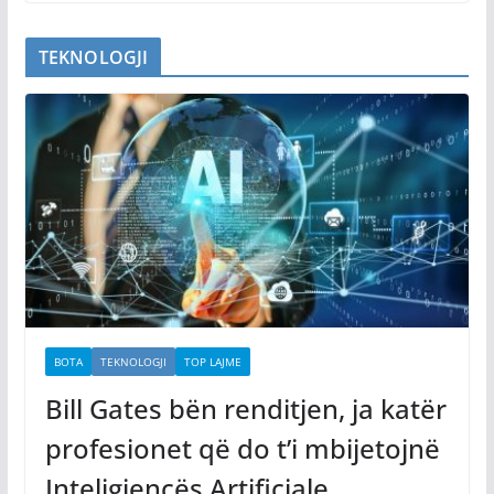
TEKNOLOGJI
BOTA
TEKNOLOGJI
TOP LAJME
Bill Gates bën renditjen, ja katër
profesionet që do t’i mbijetojnë
Inteligjencës Artificiale