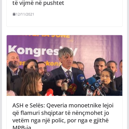
të vijmë në pushtet
12/11/2021
ASH e Selës: Qeveria monoetnike lejoi
që flamuri shqiptar të nënçmohet jo
vetëm nga një polic, por nga e gjithë
MPB-ja