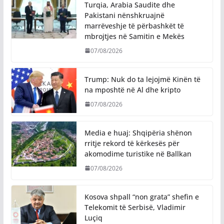
Turqia, Arabia Saudite dhe
Pakistani nënshkruajnë
marrëveshje të përbashkët të
mbrojtjes në Samitin e Mekës
07/08/2026
Trump: Nuk do ta lejojmë Kinën të
na mposhtë në Al dhe kripto
07/08/2026
Media e huaj: Shqipëria shënon
rritje rekord të kërkesës për
akomodime turistike në Ballkan
07/08/2026
Kosova shpall “non grata” shefin e
Telekomit të Serbisë, Vladimir
Luçiq