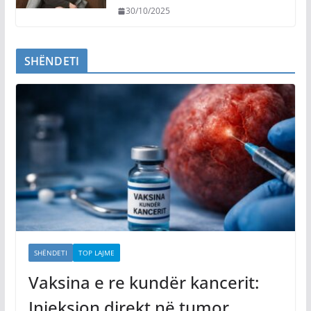
30/10/2025
SHËNDETI
SHËNDETI
TOP LAJME
Vaksina e re kundër kancerit:
Injeksion direkt në tumor