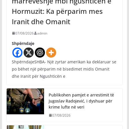
marrëveshje mbi ngushticën e
Hormuzit: Ka përparim mes
Iranit dhe Omanit
07/08/2026
admin
Shpërndaje
ShpërndajeSHBA- Një zyrtar amerikan ka deklaruar se
po bëhet një përparim në bisedimet midis Omanit
dhe Iranit për Ngushticën e
Publikohen pamjet e arrestimit të
Jugoslav Radojević, i dyshuar për
krime lufte në veri
07/08/2026