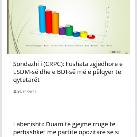
Sondazhi i (CRPC): Fushata zgjedhore e
LSDM-së dhe e BDI-së më e pëlqyer te
qytetarët
09/10/2021
Labënishti: Duam të gjejmë rrugë të
përbashkët me partitë opozitare se si