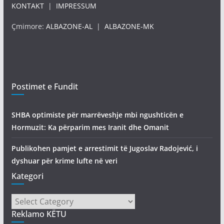
KONTAKT
|
IMPRESSUM
Çmimore:
ALBAZONE-AL
|
ALBAZONE-MK
Postimet e Fundit
SHBA optimiste për marrëveshje mbi ngushticën e
Hormuzit: Ka përparim mes Iranit dhe Omanit
Publikohen pamjet e arrestimit të Jugoslav Radojević, i
dyshuar për krime lufte në veri
Kategori
Kategori
Reklamo KËTU