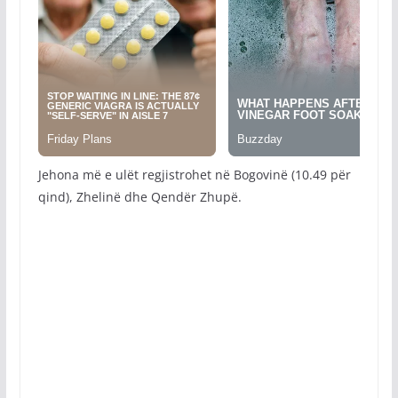
Jehona më e ulët regjistrohet në Bogovinë (10.49 për
qind), Zhelinë dhe Qendër Zhupë.