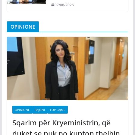
07/08/2026
OPINIONE
OPINIONE
RAJONI
TOP LAJME
Sqarim për Kryeministrin, që
duket se nuk po kupton thelbin