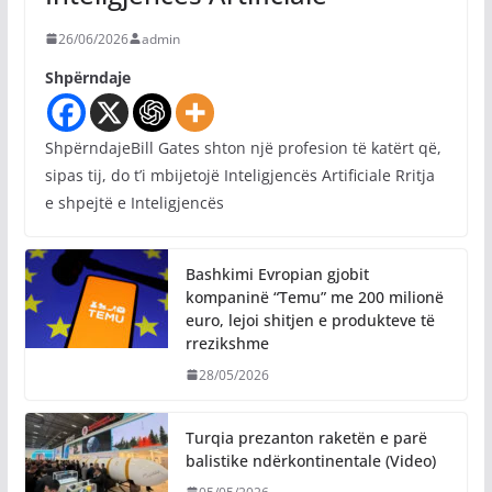
26/06/2026
admin
Shpërndaje
ShpërndajeBill Gates shton një profesion të katërt që,
sipas tij, do t’i mbijetojë Inteligjencës Artificiale Rritja
e shpejtë e Inteligjencës
Bashkimi Evropian gjobit
kompaninë “Temu” me 200 milionë
euro, lejoi shitjen e produkteve të
rrezikshme
28/05/2026
Turqia prezanton raketën e parë
balistike ndërkontinentale (Video)