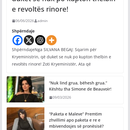
e revoltës rinore!
06/06/2026
admin
Shpërndaje
ShpërndajeNga SILVANA BEGAJ: Sqarim për
Kryeministrin, që duket se nuk po kupton thelbin e
revoltës rinore! Zoti Kryeministër, Ata që
“Nuk lind grua, bëhesh grua.”
Kështu tha Simone de Beauvoir!
09/03/2026
“Paketa e Maleve” Premtim
zhvillimi apo paketa e re e
mbivendosjes së pronësisë?