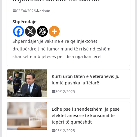
03/04/2026
admin
Shpërndaje
ShpërndajeNjë vaksinë e re që injektohet
drejtpërdrejt në tumor mund të rrisë ndjeshëm
shanset e mbijetesës për disa nga kanceret
Kurti uron Ditën e Veteranëve: Ju
lumtë pushka luftëtarë
30/12/2025
Edhe pse i shëndetshëm, ja pesë
efektet anësore të konsumit të
tepërt të qumështit
05/12/2025