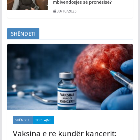
mbivendosjes së pronësisë?
30/10/2025
SHËNDETI
SHËNDETI
TOP LAJME
Vaksina e re kundër kancerit: