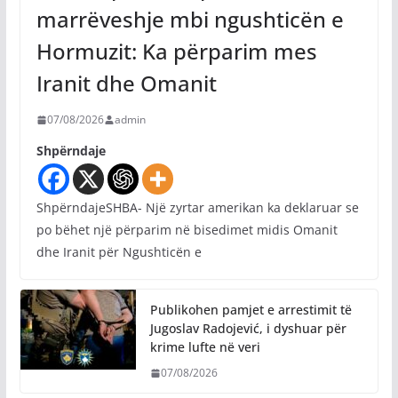
marrëveshje mbi ngushticën e
Hormuzit: Ka përparim mes
Iranit dhe Omanit
07/08/2026
admin
Shpërndaje
ShpërndajeSHBA- Një zyrtar amerikan ka deklaruar se
po bëhet një përparim në bisedimet midis Omanit
dhe Iranit për Ngushticën e
Publikohen pamjet e arrestimit të
Jugoslav Radojević, i dyshuar për
krime lufte në veri
07/08/2026