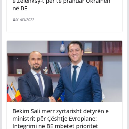
e Zelenksy-t për të pranuar Ukrainën
në BE
01/03/2022
Bekim Sali merr zyrtarisht detyrën e
ministrit për Çështje Evropiane:
Integrimi në BE mbetet prioritet