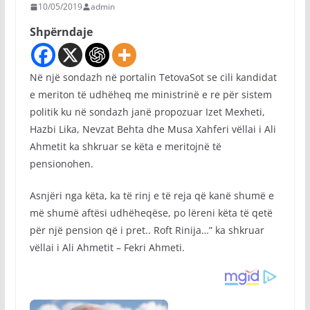
10/05/2019
admin
Shpërndaje
Në një sondazh në portalin TetovaSot se cili kandidat
e meriton të udhëheq me ministrinë e re për sistem
politik ku në sondazh janë propozuar Izet Mexheti,
Hazbi Lika, Nevzat Behta dhe Musa Xahferi vëllai i Ali
Ahmetit ka shkruar se këta e meritojnë të
pensionohen.
Asnjëri nga këta, ka të rinj e të reja që kanë shumë e
më shumë aftësi udhëheqëse, po lëreni këta të qetë
për një pension që i pret.. Roft Rinija…” ka shkruar
vëllai i Ali Ahmetit – Fekri Ahmeti.