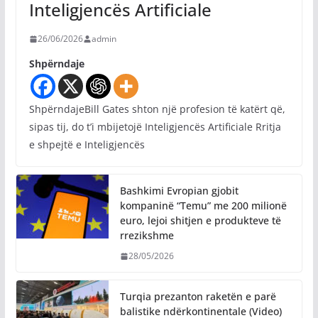
Inteligjencës Artificiale
26/06/2026
admin
Shpërndaje
ShpërndajeBill Gates shton një profesion të katërt që,
sipas tij, do t’i mbijetojë Inteligjencës Artificiale Rritja
e shpejtë e Inteligjencës
Bashkimi Evropian gjobit
kompaninë “Temu” me 200 milionë
euro, lejoi shitjen e produkteve të
rrezikshme
28/05/2026
Turqia prezanton raketën e parë
balistike ndërkontinentale (Video)