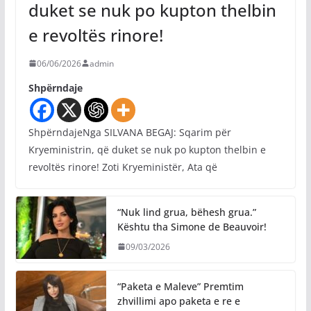
duket se nuk po kupton thelbin
e revoltës rinore!
06/06/2026
admin
Shpërndaje
ShpërndajeNga SILVANA BEGAJ: Sqarim për
Kryeministrin, që duket se nuk po kupton thelbin e
revoltës rinore! Zoti Kryeministër, Ata që
“Nuk lind grua, bëhesh grua.”
Kështu tha Simone de Beauvoir!
09/03/2026
“Paketa e Maleve” Premtim
zhvillimi apo paketa e re e