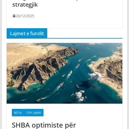
strategjik
26/12/2025
Lajmet e fundit
BOTA
TOP LAJME
SHBA optimiste për