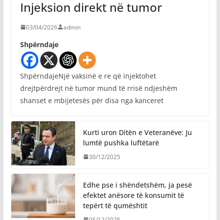
Injeksion direkt në tumor
03/04/2026
admin
Shpërndaje
ShpërndajeNjë vaksinë e re që injektohet
drejtpërdrejt në tumor mund të rrisë ndjeshëm
shanset e mbijetesës për disa nga kanceret
Kurti uron Ditën e Veteranëve: Ju
lumtë pushka luftëtarë
30/12/2025
Edhe pse i shëndetshëm, ja pesë
efektet anësore të konsumit të
tepërt të qumështit
05/12/2025