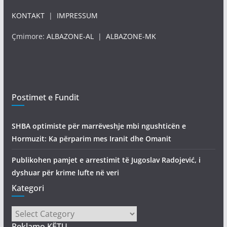
KONTAKT
|
IMPRESSUM
Çmimore:
ALBAZONE-AL
|
ALBAZONE-MK
Postimet e Fundit
SHBA optimiste për marrëveshje mbi ngushticën e
Hormuzit: Ka përparim mes Iranit dhe Omanit
Publikohen pamjet e arrestimit të Jugoslav Radojević, i
dyshuar për krime lufte në veri
Kategori
Kategori
Reklamo KËTU