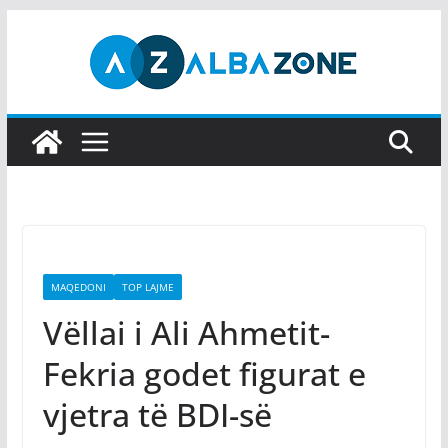
Skip
to
content
MAQEDONI
TOP LAJME
Vëllai i Ali Ahmetit-
Fekria godet figurat e
vjetra të BDI-së