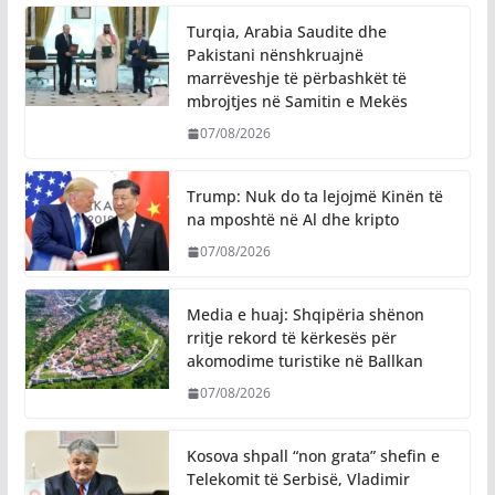
Turqia, Arabia Saudite dhe
Pakistani nënshkruajnë
marrëveshje të përbashkët të
mbrojtjes në Samitin e Mekës
07/08/2026
Trump: Nuk do ta lejojmë Kinën të
na mposhtë në Al dhe kripto
07/08/2026
Media e huaj: Shqipëria shënon
rritje rekord të kërkesës për
akomodime turistike në Ballkan
07/08/2026
Kosova shpall “non grata” shefin e
Telekomit të Serbisë, Vladimir