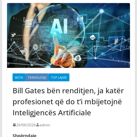
BOTA
TEKNOLOGJI
TOP LAJME
Bill Gates bën renditjen, ja katër
profesionet që do t’i mbijetojnë
Inteligjencës Artificiale
26/06/2026
admin
Shpërndaje