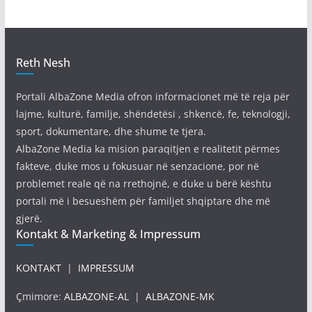
Reth Nesh
Portali AlbaZone Media ofron informacionet më të reja për
lajme, kulturë, familje, shëndetësi , shkencë, fe, teknologji,
sport, dokumentare, dhe shume te tjera.
AlbaZone Media ka mision paraqitjen e realitetit përmes
fakteve, duke mos u fokusuar në senzacione, por në
problemet reale që na rrethojnë, e duke u bërë kështu
portali më i besueshëm për familjet shqiptare dhe më
gjerë.
Kontakt & Marketing & Impressum
KONTAKT
|
IMPRESSUM
Çmimore:
ALBAZONE-AL
|
ALBAZONE-MK