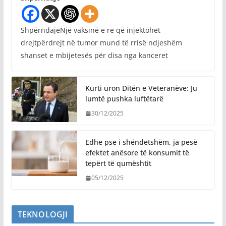
ShpërndajeNjë vaksinë e re që injektohet
drejtpërdrejt në tumor mund të rrisë ndjeshëm
shanset e mbijetesës për disa nga kanceret
Kurti uron Ditën e Veteranëve: Ju
lumtë pushka luftëtarë
30/12/2025
Edhe pse i shëndetshëm, ja pesë
efektet anësore të konsumit të
tepërt të qumështit
05/12/2025
TEKNOLOGJI