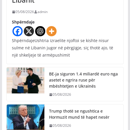
05/08/2026
admin
Shpërndaje
ShpërndajeUshtria izraelite njoftoi se kishte nisur
sulme në Libanin jugor në përgjigje, siç thotë ajo, të
një shkeljeje të armëpushimit
BE-ja siguron 1.4 miliardë euro nga
asetet e ngrira ruse për
mbështetjen e Ukrainës
05/08/2026
Trump thotë se ngushtica e
Hormuzit mund të hapet nesër
05/08/2026