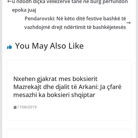
u ndodh diçka vëllezërve tanë në burg përfundon
epoka juaj
Pendarovski: Në këto ditë festive bashkë të
vazhdojmë drejt ndërtimit të bashkëjetesës
You May Also Like
Nxehen gjakrat mes boksierit
Mazrekajt dhe djalit të Arkani: Ja çfarë
mesazhi ka boksieri shqiptar
17/06/2019