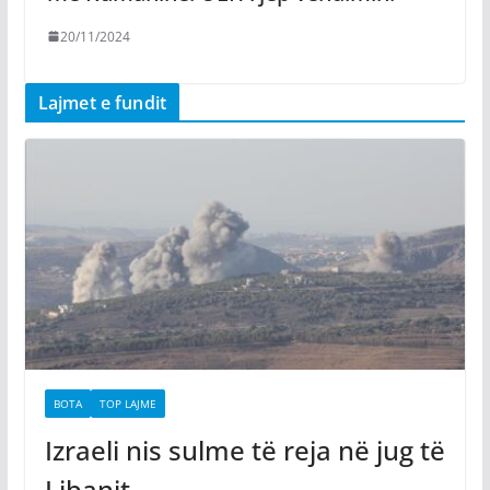
20/11/2024
Lajmet e fundit
BOTA
TOP LAJME
Izraeli nis sulme të reja në jug të
Libanit