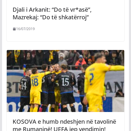
Djali i Arkanit: “Do të vr*asë”,
Mazrekaj: “Do të shkatërroj”
16/07/2019
KOSOVA e humb ndeshjen në tavolinë
me Rumaninë! UEFA jep vendimin!