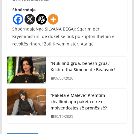
Shpërndaje
ShpërndajeNga SILVANA BEGAJ: Sqarim për
Kryeministrin, që duket se nuk po kupton thelbin e
revoltës rinore! Zoti Kryeministër, Ata që
“Nuk lind grua, bëhesh grua.”
Kështu tha Simone de Beauvoir!
09/03/2026
“Paketa e Maleve” Premtim
zhvillimi apo paketa e re e
mbivendosjes së pronësisë?
30/10/2025