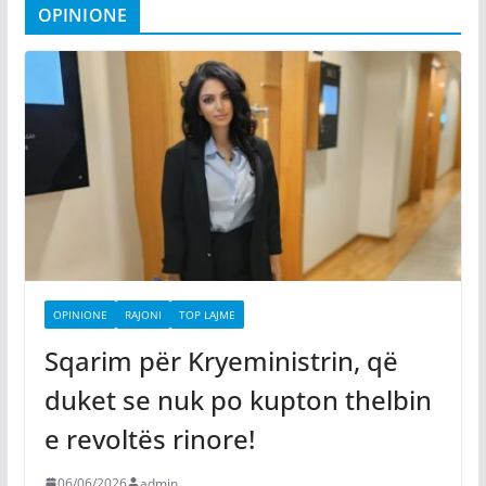
OPINIONE
OPINIONE
RAJONI
TOP LAJME
Sqarim për Kryeministrin, që
duket se nuk po kupton thelbin
e revoltës rinore!
06/06/2026
admin