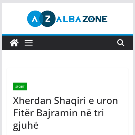
Skip
to
content
SPORT
Xherdan Shaqiri e uron
Fitër Bajramin në tri
gjuhë