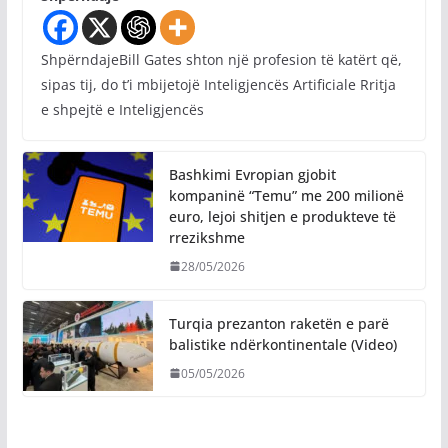
ShpërndajeBill Gates shton një profesion të katërt që,
sipas tij, do t’i mbijetojë Inteligjencës Artificiale Rritja
e shpejtë e Inteligjencës
Bashkimi Evropian gjobit
kompaninë “Temu” me 200 milionë
euro, lejoi shitjen e produkteve të
rrezikshme
28/05/2026
Turqia prezanton raketën e parë
balistike ndërkontinentale (Video)
05/05/2026