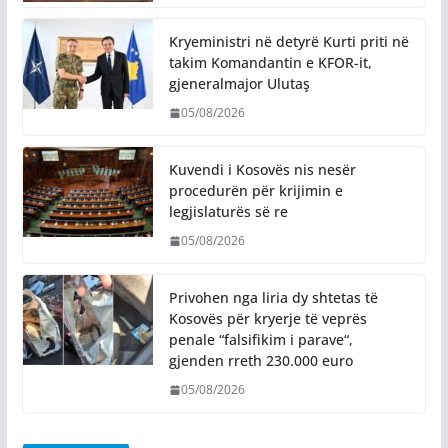
Kryeministri në detyrë Kurti priti në
takim Komandantin e KFOR-it,
gjeneralmajor Ulutaş
05/08/2026
Kuvendi i Kosovës nis nesër
procedurën për krijimin e
legjislaturës së re
05/08/2026
Privohen nga liria dy shtetas të
Kosovës për kryerje të veprës
penale “falsifikim i parave“,
gjenden rreth 230.000 euro
05/08/2026