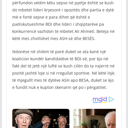
përfundon vetëm këtu sepse në pyetje është se kush
do mbetet lideri kryesorë i opozitës dhe partia e dytë
më e fortë sepse e para dihet që është e
padiskutueshme BDI dhe lideri i shqiptarëve pa
konkurrencë vazhdon të mbetet Ali Ahmeti. Beteja në
këtë mes zhvillohet mes ASH-së dhe BESËS.
Ndonëse në shikim të parë duket se ata kanë një
koalicion kundër kandidatëve të BDI-së, por kjo në
fakt del të jetë një luftë se kush cilën do ta nxjerrë në
pozitë jashtë loje si në rregullat sportive. Në këtë lojë,
të mjegullt mes të dytëve ASH apo BESA, duket se kjo
e fundit nuk e kupton skenarin që po i përgatitet.