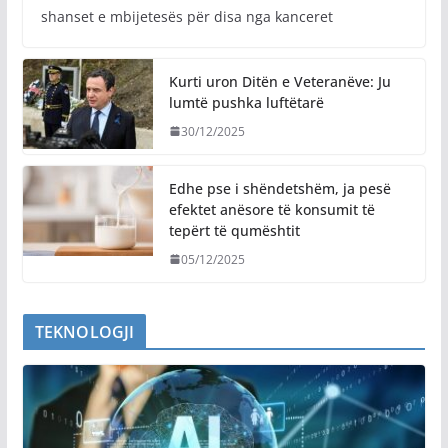
shanset e mbijetesës për disa nga kanceret
Kurti uron Ditën e Veteranëve: Ju
lumtë pushka luftëtarë
30/12/2025
Edhe pse i shëndetshëm, ja pesë
efektet anësore të konsumit të
tepërt të qumështit
05/12/2025
TEKNOLOGJI