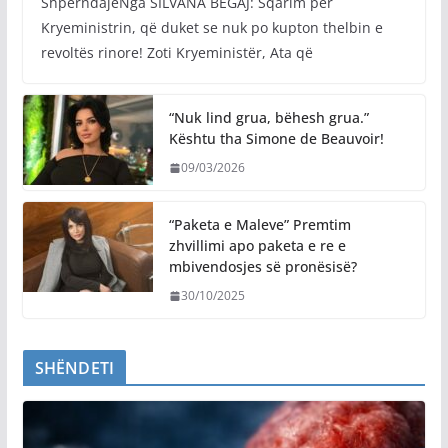
ShpërndajeNga SILVANA BEGAJ: Sqarim për
Kryeministrin, që duket se nuk po kupton thelbin e
revoltës rinore! Zoti Kryeministër, Ata që
“Nuk lind grua, bëhesh grua.”
Kështu tha Simone de Beauvoir!
09/03/2026
“Paketa e Maleve” Premtim
zhvillimi apo paketa e re e
mbivendosjes së pronësisë?
30/10/2025
SHËNDETI