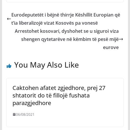
Eurodeputetët i bëjnë thirrje Këshillit Europian që
t’ia liberalizojë vizat Kosovës pa vonesë
Arrestohet kosovari, dyshohet se u siguroi viza
shengen qytetarëve në këmbim të pesë mijë
eurove
You May Also Like
Caktohen afatet zgjedhore, prej 27
shtatorit do të fillojë fushata
parazgjedhore
06/08/2021