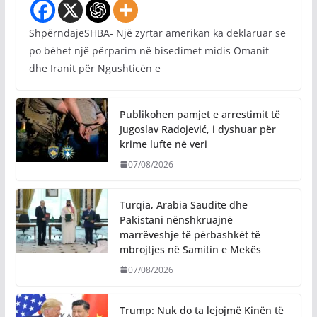
ShpërndajeSHBA- Një zyrtar amerikan ka deklaruar se
po bëhet një përparim në bisedimet midis Omanit
dhe Iranit për Ngushticën e
Publikohen pamjet e arrestimit të
Jugoslav Radojević, i dyshuar për
krime lufte në veri
07/08/2026
Turqia, Arabia Saudite dhe
Pakistani nënshkruajnë
marrëveshje të përbashkët të
mbrojtjes në Samitin e Mekës
07/08/2026
Trump: Nuk do ta lejojmë Kinën të