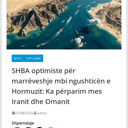
BOTA
TOP LAJME
SHBA optimiste për
marrëveshje mbi ngushticën e
Hormuzit: Ka përparim mes
Iranit dhe Omanit
07/08/2026
admin
Shpërndaje