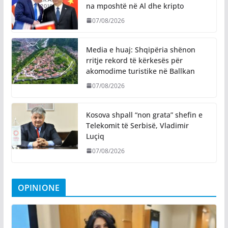
na mposhtë në Al dhe kripto
07/08/2026
Media e huaj: Shqipëria shënon
rritje rekord të kërkesës për
akomodime turistike në Ballkan
07/08/2026
Kosova shpall “non grata” shefin e
Telekomit të Serbisë, Vladimir
Luçiq
07/08/2026
OPINIONE