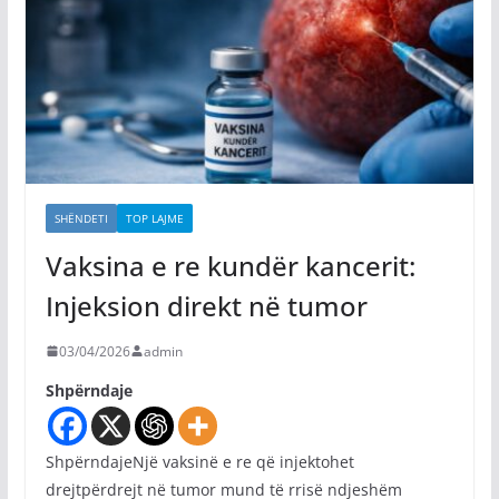
SHËNDETI
TOP LAJME
Vaksina e re kundër kancerit:
Injeksion direkt në tumor
03/04/2026
admin
Shpërndaje
ShpërndajeNjë vaksinë e re që injektohet
drejtpërdrejt në tumor mund të rrisë ndjeshëm