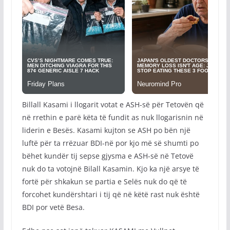
Billall Kasami i llogarit votat e ASH-së për Tetovën që
në rrethin e parë këta të fundit as nuk llogarisnin në
liderin e Besës. Kasami kujton se ASH po bën një
luftë për ta rrëzuar BDI-në por kjo më së shumti po
bëhet kundër tij sepse gjysma e ASH-së në Tetovë
nuk do ta votojnë Bilall Kasamin. Kjo ka një arsye të
fortë për shkakun se partia e Selës nuk do që të
forcohet kundërshtari i tij që në këtë rast nuk është
BDI por vetë Besa.