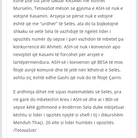
Edhe pse sot janë takuar KASAMI me Vullnet
Murselin, TetovaSot mëson se gjysma e ASH-së nuk e
votojnë Kasamin. Arsyeja se përse nuk e votojnë
është që me “urdhër” të Selës, ata do ta bojkotojnë
shkaku se vetë Sela të vazhdojë të ngelet lider i
opozitës numër dy sepse i pari vazhdon të mbetet pa
konkurrencë Ali Ahmeti. ASH-së nuk i konvenon apo
nevojitet që Kasami të forcohet për arsyet e
lartëpërmendura. ASH-së i konvenon që BESA të mos
fitojë asnjë komunë dhe të jetë nën kthetrat e Selës,
ashtu siç është edhe Gashi që nuk do të fitojë Çairin.
E ardhmja dihet më sipas matematikës së Selës, pra
në garë do mbeteshin kreu i ASH-së dhe ai i BDI-së
sepse këtë gjithmonë e ëndërron Sela duke mbijetuar
kështu si lider i opzitës njejtë si shefi i tij i dikurshëm
Menduh Thaçi, 20 vite si lider humbës i opozitës.
/TetovaSot/