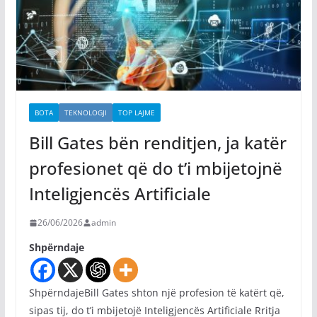
BOTA
TEKNOLOGJI
TOP LAJME
Bill Gates bën renditjen, ja katër
profesionet që do t’i mbijetojnë
Inteligjencës Artificiale
26/06/2026
admin
Shpërndaje
ShpërndajeBill Gates shton një profesion të katërt që,
sipas tij, do t’i mbijetojë Inteligjencës Artificiale Rritja