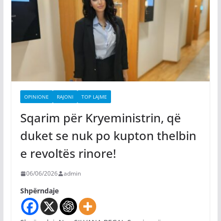
OPINIONE
RAJONI
TOP LAJME
Sqarim për Kryeministrin, që
duket se nuk po kupton thelbin
e revoltës rinore!
06/06/2026
admin
Shpërndaje