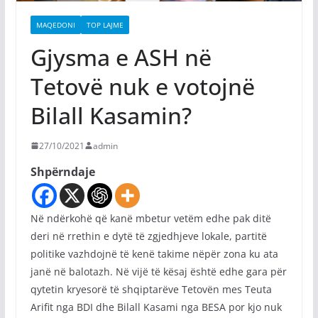
MAQEDONI
TOP LAJME
Gjysma e ASH në
Tetovë nuk e votojnë
Bilall Kasamin?
27/10/2021
admin
Shpërndaje
Në ndërkohë që kanë mbetur vetëm edhe pak ditë
deri në rrethin e dytë të zgjedhjeve lokale, partitë
politike vazhdojnë të kenë takime nëpër zona ku ata
janë në balotazh. Në vijë të kësaj është edhe gara për
qytetin kryesorë të shqiptarëve Tetovën mes Teuta
Arifit nga BDI dhe Bilall Kasami nga BESA por kjo nuk