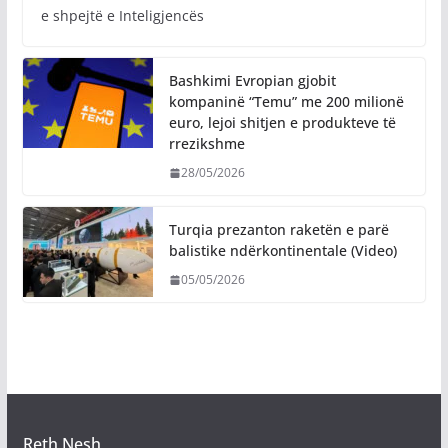
e shpejtë e Inteligjencës
Bashkimi Evropian gjobit
kompaninë “Temu” me 200 milionë
euro, lejoi shitjen e produkteve të
rrezikshme
28/05/2026
Turqia prezanton raketën e parë
balistike ndërkontinentale (Video)
05/05/2026
Reth Nesh