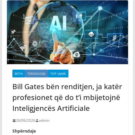
BOTA
TEKNOLOGJI
TOP LAJME
Bill Gates bën renditjen, ja katër
profesionet që do t’i mbijetojnë
Inteligjencës Artificiale
26/06/2026
admin
Shpërndaje