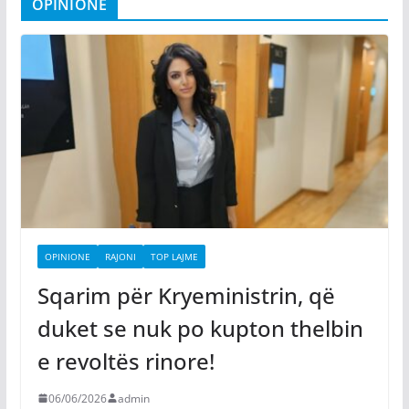
OPINIONE
OPINIONE
RAJONI
TOP LAJME
Sqarim për Kryeministrin, që
duket se nuk po kupton thelbin
e revoltës rinore!
06/06/2026
admin