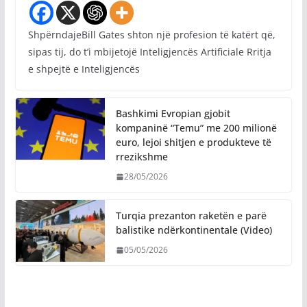
ShpërndajeBill Gates shton një profesion të katërt që,
sipas tij, do t’i mbijetojë Inteligjencës Artificiale Rritja
e shpejtë e Inteligjencës
Bashkimi Evropian gjobit
kompaninë “Temu” me 200 milionë
euro, lejoi shitjen e produkteve të
rrezikshme
28/05/2026
Turqia prezanton raketën e parë
balistike ndërkontinentale (Video)
05/05/2026