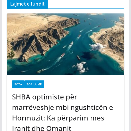
Lajmet e fundit
BOTA
TOP LAJME
SHBA optimiste për
marrëveshje mbi ngushticën e
Hormuzit: Ka përparim mes
Iranit dhe Omanit