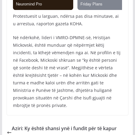
Protestuesit u larguan, ndërsa pas disa minutave, ai
u arrestua, raporton gazeta KOHA.
Në ndërkohë, lideri i VMRO-DPMNE-së, Hristijan
Mickovski, është munduar që nëpërmjet këtij
incidenti, ta kthejë vëmendjen nga ai. Në profilin e tij
në Facebook, Mickoski shkruan se “ky është personi
që sonte deshi të më vrasë”. Megjithëse e vërteta
është krejtësisht tjetër – në kohën kur Mickoski dhe
turma e madhe kaloi urën dhe arritën gati te
Ministria e Punëve të Jashtme, dhjetëra huliganë
provokuan situatën në Çarshi dhe Isufi gjuajti në
mbrojtje të pronës private.
Aziri: Ky është shansi ynë i fundit për të kapur