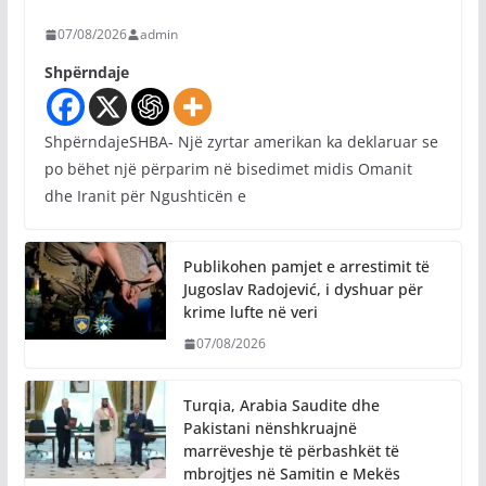
07/08/2026
admin
Shpërndaje
ShpërndajeSHBA- Një zyrtar amerikan ka deklaruar se
po bëhet një përparim në bisedimet midis Omanit
dhe Iranit për Ngushticën e
Publikohen pamjet e arrestimit të
Jugoslav Radojević, i dyshuar për
krime lufte në veri
07/08/2026
Turqia, Arabia Saudite dhe
Pakistani nënshkruajnë
marrëveshje të përbashkët të
mbrojtjes në Samitin e Mekës