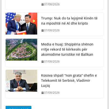
07/08/2026
Trump: Nuk do ta lejojmë Kinën të
na mposhtë në Al dhe kripto
07/08/2026
Media e huaj: Shqipëria shënon
rritje rekord të kërkesës për
akomodime turistike në Ballkan
07/08/2026
Kosova shpall “non grata” shefin e
Telekomit të Serbisë, Vladimir
Luçiq
07/08/2026