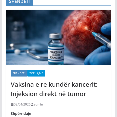
SHËNDETI
SHËNDETI
TOP LAJME
Vaksina e re kundër kancerit:
Injeksion direkt në tumor
03/04/2026
admin
Shpërndaje