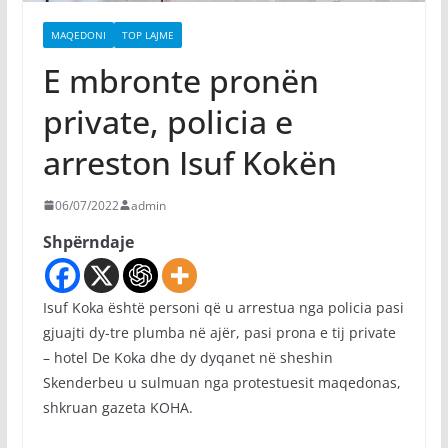
MAQEDONI
TOP LAJME
E mbronte pronën
private, policia e
arreston Isuf Kokën
06/07/2022
admin
Shpërndaje
Isuf Koka është personi që u arrestua nga policia pasi
gjuajti dy-tre plumba në ajër, pasi prona e tij private
– hotel De Koka dhe dy dyqanet në sheshin
Skenderbeu u sulmuan nga protestuesit maqedonas,
shkruan gazeta KOHA.