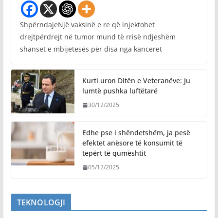
ShpërndajeNjë vaksinë e re që injektohet
drejtpërdrejt në tumor mund të rrisë ndjeshëm
shanset e mbijetesës për disa nga kanceret
Kurti uron Ditën e Veteranëve: Ju
lumtë pushka luftëtarë
30/12/2025
Edhe pse i shëndetshëm, ja pesë
efektet anësore të konsumit të
tepërt të qumështit
05/12/2025
TEKNOLOGJI