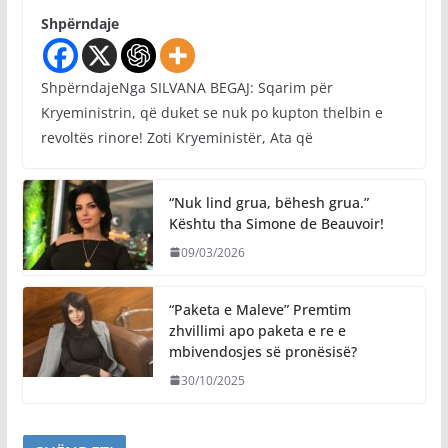
Shpërndaje
ShpërndajeNga SILVANA BEGAJ: Sqarim për
Kryeministrin, që duket se nuk po kupton thelbin e
revoltës rinore! Zoti Kryeministër, Ata që
“Nuk lind grua, bëhesh grua.”
Kështu tha Simone de Beauvoir!
09/03/2026
“Paketa e Maleve” Premtim
zhvillimi apo paketa e re e
mbivendosjes së pronësisë?
30/10/2025