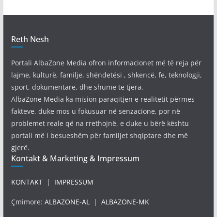
Reth Nesh
Portali AlbaZone Media ofron informacionet më të reja për
lajme, kulturë, familje, shëndetësi , shkencë, fe, teknologji,
sport, dokumentare, dhe shume te tjera.
AlbaZone Media ka mision paraqitjen e realitetit përmes
fakteve, duke mos u fokusuar në senzacione, por në
problemet reale që na rrethojnë, e duke u bërë kështu
portali më i besueshëm për familjet shqiptare dhe më
gjerë.
Kontakt & Marketing & Impressum
KONTAKT
|
IMPRESSUM
Çmimore:
ALBAZONE-AL
|
ALBAZONE-MK