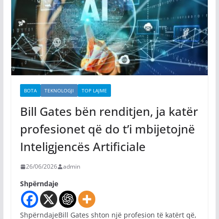
BOTA
TEKNOLOGJI
TOP LAJME
Bill Gates bën renditjen, ja katër
profesionet që do t’i mbijetojnë
Inteligjencës Artificiale
26/06/2026
admin
Shpërndaje
ShpërndajeBill Gates shton një profesion të katërt që,