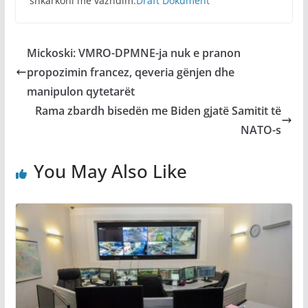
shkarkoni më vazhdim:
Draft Dokument
Mickoski: VMRO-DPMNE-ja nuk e pranon
propozimin francez, qeveria gënjen dhe
manipulon qytetarët
Rama zbardh bisedën me Biden gjatë Samitit të
NATO-s
You May Also Like