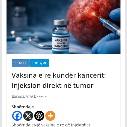
SHËNDETI
TOP LAJME
Vaksina e re kundër kancerit:
Injeksion direkt në tumor
03/04/2026
admin
Shpërndaje
ShpërndajeNjë vaksinë e re që injektohet