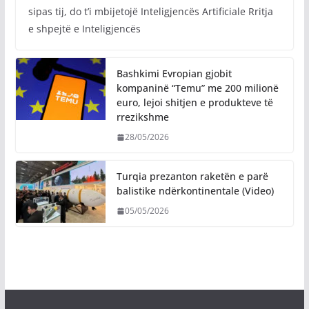
sipas tij, do t’i mbijetojë Inteligjencës Artificiale Rritja
e shpejtë e Inteligjencës
Bashkimi Evropian gjobit
kompaninë “Temu” me 200 milionë
euro, lejoi shitjen e produkteve të
rrezikshme
28/05/2026
Turqia prezanton raketën e parë
balistike ndërkontinentale (Video)
05/05/2026