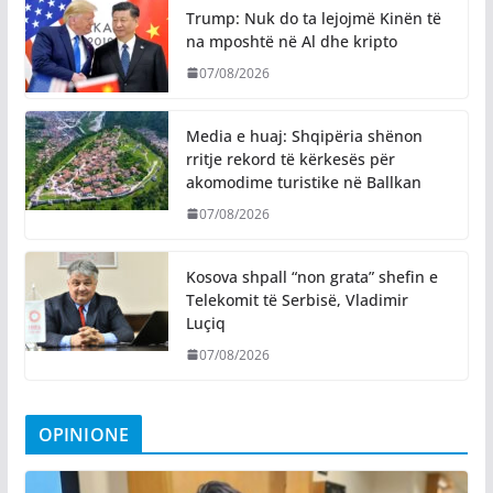
Trump: Nuk do ta lejojmë Kinën të
na mposhtë në Al dhe kripto
07/08/2026
Media e huaj: Shqipëria shënon
rritje rekord të kërkesës për
akomodime turistike në Ballkan
07/08/2026
Kosova shpall “non grata” shefin e
Telekomit të Serbisë, Vladimir
Luçiq
07/08/2026
OPINIONE