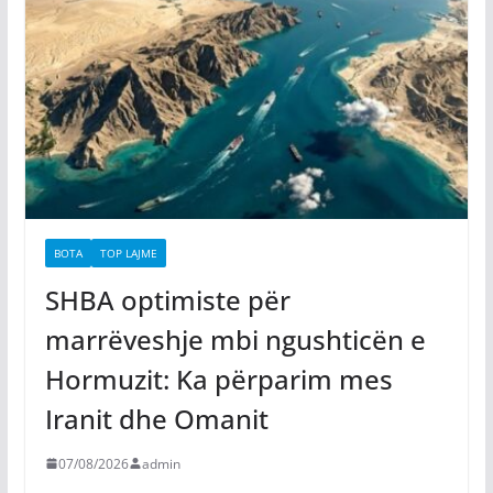
BOTA
TOP LAJME
SHBA optimiste për
marrëveshje mbi ngushticën e
Hormuzit: Ka përparim mes
Iranit dhe Omanit
07/08/2026
admin