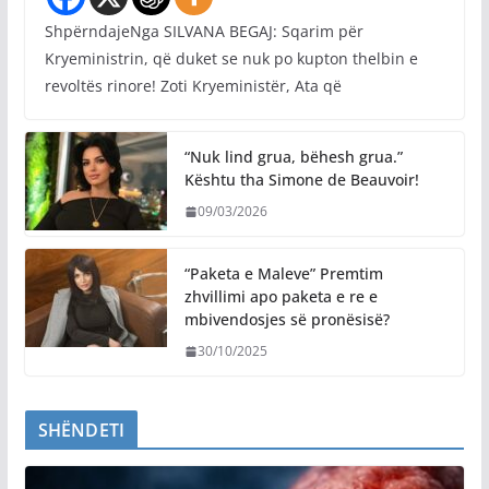
ShpërndajeNga SILVANA BEGAJ: Sqarim për
Kryeministrin, që duket se nuk po kupton thelbin e
revoltës rinore! Zoti Kryeministër, Ata që
“Nuk lind grua, bëhesh grua.”
Kështu tha Simone de Beauvoir!
09/03/2026
“Paketa e Maleve” Premtim
zhvillimi apo paketa e re e
mbivendosjes së pronësisë?
30/10/2025
SHËNDETI