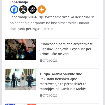
Shpërndaje
ShpërndajeSHBA- Një zyrtar amerikan ka deklaruar se
po bëhet një përparim në bisedimet midis Omanit
dhe Iranit për Ngushticën e
Publikohen pamjet e arrestimit të
Jugoslav Radojević, i dyshuar për
krime lufte në veri
07/08/2026
Turqia, Arabia Saudite dhe
Pakistani nënshkruajnë
marrëveshje të përbashkët të
mbrojtjes në Samitin e Mekës
07/08/2026