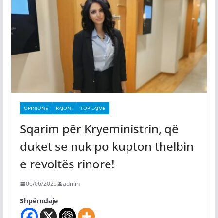
OPINIONE
RAJONI
TOP LAJME
Sqarim për Kryeministrin, që
duket se nuk po kupton thelbin
e revoltës rinore!
06/06/2026
admin
Shpërndaje