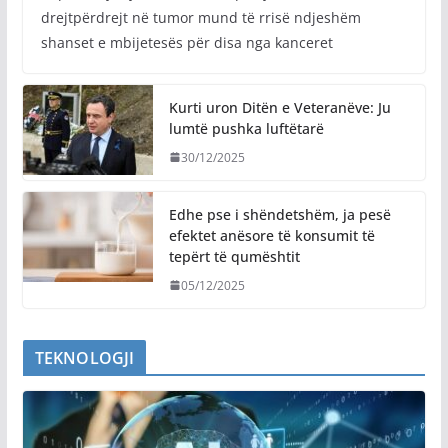
drejtpërdrejt në tumor mund të rrisë ndjeshëm
shanset e mbijetesës për disa nga kanceret
Kurti uron Ditën e Veteranëve: Ju
lumtë pushka luftëtarë
30/12/2025
Edhe pse i shëndetshëm, ja pesë
efektet anësore të konsumit të
tepërt të qumështit
05/12/2025
TEKNOLOGJI