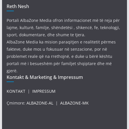
Reth Nesh
Portali AlbaZone Media ofron informacionet më të reja për
lajme, kulturë, familje, shëndetësi , shkencë, fe, teknologji,
sport, dokumentare, dhe shume te tjera.
AlbaZone Media ka mision paraqitjen e realitetit përmes
fakteve, duke mos u fokusuar në senzacione, por në
problemet reale që na rrethojnë, e duke u bërë kështu
portali më i besueshëm për familjet shqiptare dhe më
gjerë.
Kontakt & Marketing & Impressum
KONTAKT
|
IMPRESSUM
Çmimore:
ALBAZONE-AL
|
ALBAZONE-MK