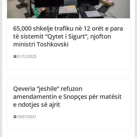
65,000 shkelje trafiku në 12 orët e para
të sistemit “Qytet i Sigurt”, njofton
ministri Toshkovski
01/12/2025
Qeveria “jeshile” refuzon
amendamentin e Snopçes për matësit
e ndotjes së ajrit
19/07/2021