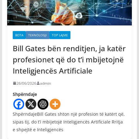
BOTA
TEKNOLOGJI
TOP LAJME
Bill Gates bën renditjen, ja katër
profesionet që do t’i mbijetojnë
Inteligjencës Artificiale
26/06/2026
admin
Shpërndaje
ShpërndajeBill Gates shton një profesion të katërt që,
sipas tij, do t’i mbijetojë Inteligjencës Artificiale Rritja
e shpejtë e Inteligjencës