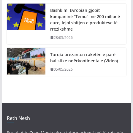
Bashkimi Evropian gjobit
kompaninë “Temu” me 200 milionë
euro, lejoi shitjen e produkteve të
rrezikshme
28/05/2026
Turqia prezanton raketën e parë
balistike ndërkontinentale (Video)
05/05/2026
Reth Nesh
Portali AlbaZone Media ofron informacionet më të reja për