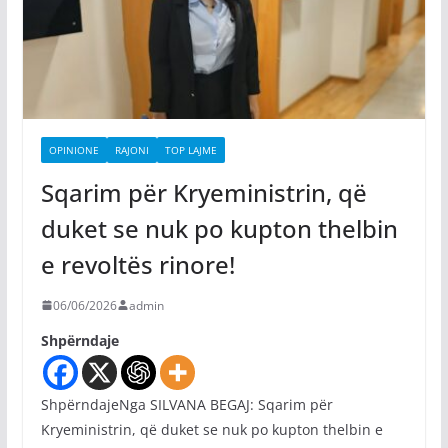
OPINIONE
RAJONI
TOP LAJME
Sqarim për Kryeministrin, që
duket se nuk po kupton thelbin
e revoltës rinore!
06/06/2026
admin
Shpërndaje
ShpërndajeNga SILVANA BEGAJ: Sqarim për
Kryeministrin, që duket se nuk po kupton thelbin e