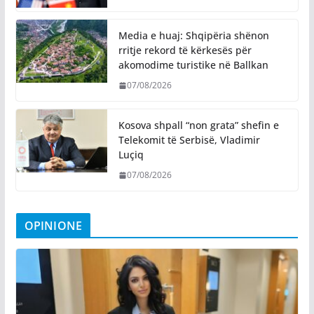
Media e huaj: Shqipëria shënon
rritje rekord të kërkesës për
akomodime turistike në Ballkan
07/08/2026
Kosova shpall “non grata” shefin e
Telekomit të Serbisë, Vladimir
Luçiq
07/08/2026
OPINIONE