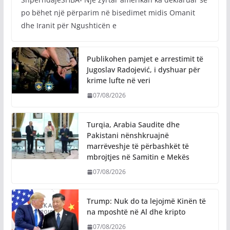
po bëhet një përparim në bisedimet midis Omanit
dhe Iranit për Ngushticën e
Publikohen pamjet e arrestimit të
Jugoslav Radojević, i dyshuar për
krime lufte në veri
07/08/2026
Turqia, Arabia Saudite dhe
Pakistani nënshkruajnë
marrëveshje të përbashkët të
mbrojtjes në Samitin e Mekës
07/08/2026
Trump: Nuk do ta lejojmë Kinën të
na mposhtë në Al dhe kripto
07/08/2026