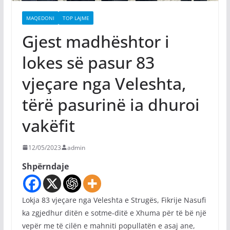
MAQEDONI
TOP LAJME
Gjest madhështor i
lokes së pasur 83
vjeçare nga Veleshta,
tërë pasurinë ia dhuroi
vakëfit
12/05/2023
admin
Shpërndaje
Lokja 83 vjeçare nga Veleshta e Strugës, Fikrije Nasufi
ka zgjedhur ditën e sotme-ditë e Xhuma për të bë një
vepër me të cilën e mahniti popullatën e asaj ane,