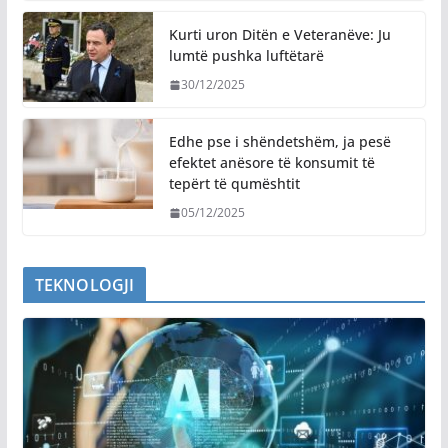
Kurti uron Ditën e Veteranëve: Ju
lumtë pushka luftëtarë
30/12/2025
Edhe pse i shëndetshëm, ja pesë
efektet anësore të konsumit të
tepërt të qumështit
05/12/2025
TEKNOLOGJI