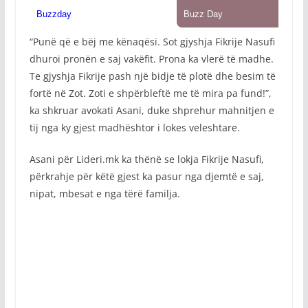
“Punë që e bëj me kënaqësi. Sot gjyshja Fikrije Nasufi
dhuroi pronën e saj vakëfit. Prona ka vlerë të madhe.
Te gjyshja Fikrije pash një bidje të plotë dhe besim të
fortë në Zot. Zoti e shpërbleftë me të mira pa fund!”,
ka shkruar avokati Asani, duke shprehur mahnitjen e
tij nga ky gjest madhështor i lokes veleshtare.
Asani për Lideri.mk ka thënë se lokja Fikrije Nasufi,
përkrahje për këtë gjest ka pasur nga djemtë e saj,
nipat, mbesat e nga tërë familja.