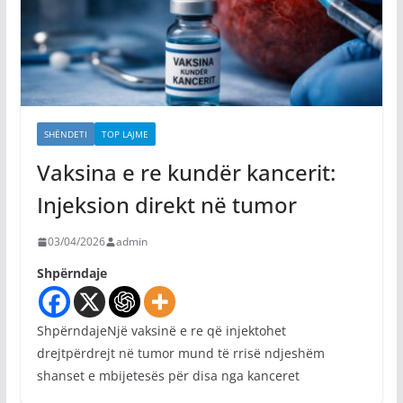
SHËNDETI
TOP LAJME
Vaksina e re kundër kancerit:
Injeksion direkt në tumor
03/04/2026
admin
Shpërndaje
ShpërndajeNjë vaksinë e re që injektohet
drejtpërdrejt në tumor mund të rrisë ndjeshëm
shanset e mbijetesës për disa nga kanceret