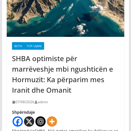
BOTA
TOP LAJME
SHBA optimiste për
marrëveshje mbi ngushticën e
Hormuzit: Ka përparim mes
Iranit dhe Omanit
07/08/2026
admin
Shpërndaje
ShpërndajeSHBA- Një zyrtar amerikan ka deklaruar se