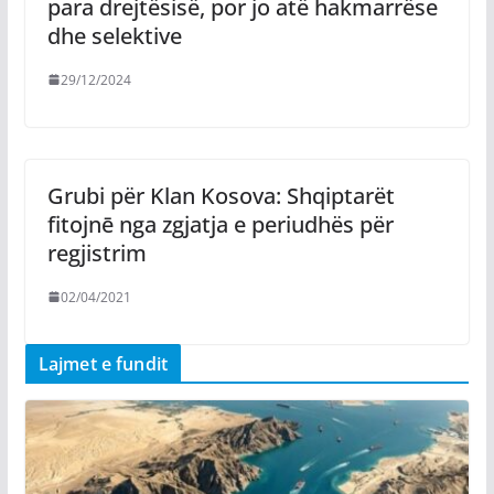
para drejtësisë, por jo atë hakmarrëse
dhe selektive
29/12/2024
Grubi për Klan Kosova: Shqiptarët
fitojnē nga zgjatja e periudhës për
regjistrim
02/04/2021
Lajmet e fundit