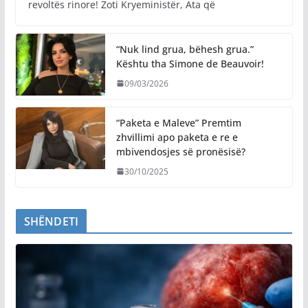
revoltës rinore! Zoti Kryeministër, Ata që
“Nuk lind grua, bëhesh grua.”
Kështu tha Simone de Beauvoir!
09/03/2026
“Paketa e Maleve” Premtim
zhvillimi apo paketa e re e
mbivendosjes së pronësisë?
30/10/2025
SHËNDETI