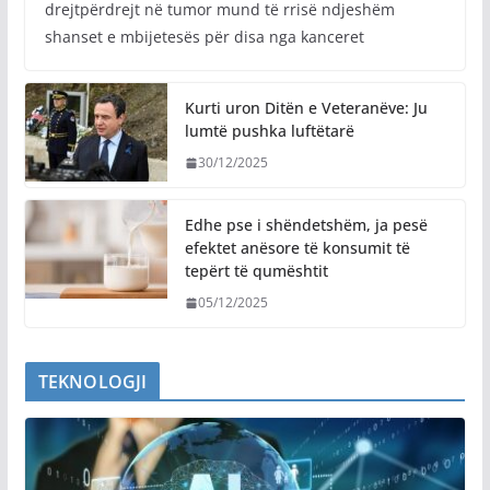
drejtpërdrejt në tumor mund të rrisë ndjeshëm
shanset e mbijetesës për disa nga kanceret
Kurti uron Ditën e Veteranëve: Ju
lumtë pushka luftëtarë
30/12/2025
Edhe pse i shëndetshëm, ja pesë
efektet anësore të konsumit të
tepërt të qumështit
05/12/2025
TEKNOLOGJI