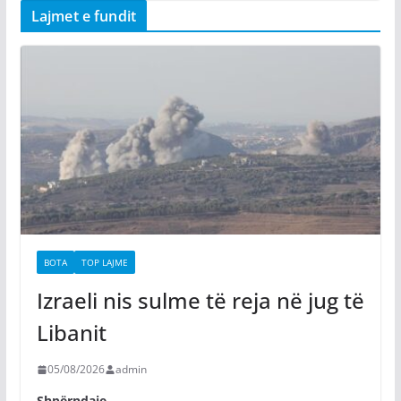
Lajmet e fundit
BOTA
TOP LAJME
Izraeli nis sulme të reja në jug të
Libanit
05/08/2026
admin
Shpërndaje