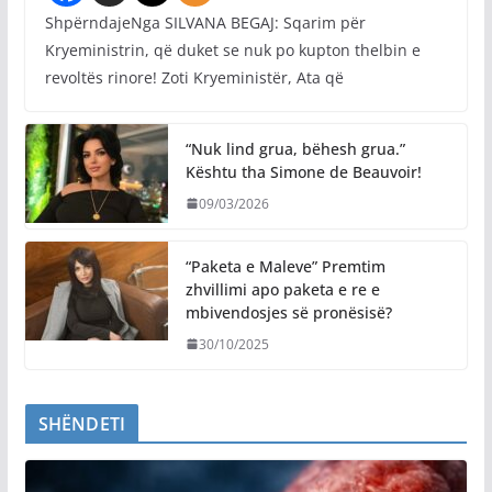
ShpërndajeNga SILVANA BEGAJ: Sqarim për
Kryeministrin, që duket se nuk po kupton thelbin e
revoltës rinore! Zoti Kryeministër, Ata që
“Nuk lind grua, bëhesh grua.”
Kështu tha Simone de Beauvoir!
09/03/2026
“Paketa e Maleve” Premtim
zhvillimi apo paketa e re e
mbivendosjes së pronësisë?
30/10/2025
SHËNDETI