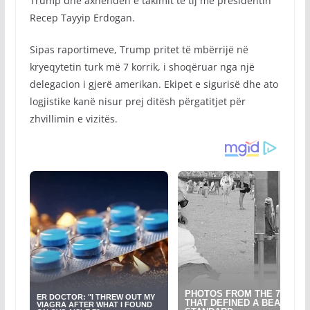
Trump dhe axhendën e takimit të tij me presidentin
Recep Tayyip Erdogan.
Sipas raportimeve, Trump pritet të mbërrijë në
kryeqytetin turk më 7 korrik, i shoqëruar nga një
delegacion i gjerë amerikan. Ekipet e sigurisë dhe ato
logjistike kanë nisur prej ditësh përgatitjet për
zhvillimin e vizitës.