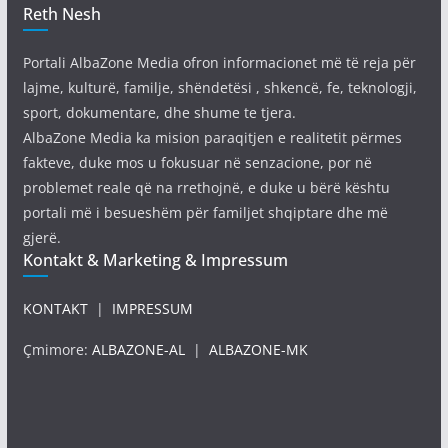
Reth Nesh
Portali AlbaZone Media ofron informacionet më të reja për
lajme, kulturë, familje, shëndetësi , shkencë, fe, teknologji,
sport, dokumentare, dhe shume te tjera.
AlbaZone Media ka mision paraqitjen e realitetit përmes
fakteve, duke mos u fokusuar në senzacione, por në
problemet reale që na rrethojnë, e duke u bërë kështu
portali më i besueshëm për familjet shqiptare dhe më
gjerë.
Kontakt & Marketing & Impressum
KONTAKT
|
IMPRESSUM
Çmimore:
ALBAZONE-AL
|
ALBAZONE-MK