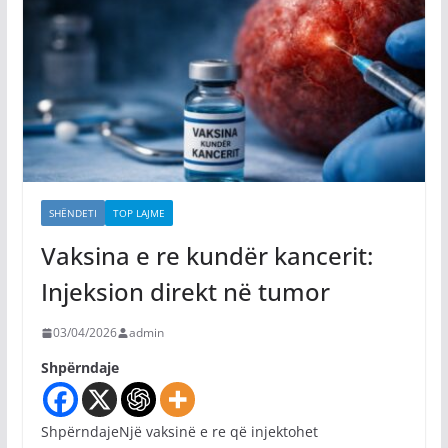
SHËNDETI
TOP LAJME
Vaksina e re kundër kancerit:
Injeksion direkt në tumor
03/04/2026
admin
Shpërndaje
ShpërndajeNjë vaksinë e re që injektohet