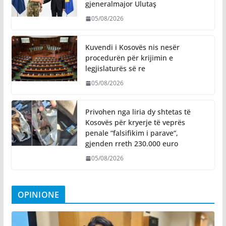
gjeneralmajor Ulutaş
05/08/2026
Kuvendi i Kosovës nis nesër
procedurën për krijimin e
legjislaturës së re
05/08/2026
Privohen nga liria dy shtetas të
Kosovës për kryerje të veprës
penale “falsifikim i parave“,
gjenden rreth 230.000 euro
05/08/2026
OPINIONE