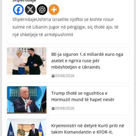
ShpërndajeUshtria izraelite njoftoi se kishte nisur
sulme në Libanin jugor në përgjigje, siç thotë ajo, të
një shkeljeje të armëpushimit
BE-ja siguron 1.4 miliardë euro nga
asetet e ngrira ruse për
mbështetjen e Ukrainës
05/08/2026
Trump thotë se ngushtica e
Hormuzit mund të hapet nesër
05/08/2026
Kryeministri në detyrë Kurti priti në
takim Komandantin e KFOR-it,