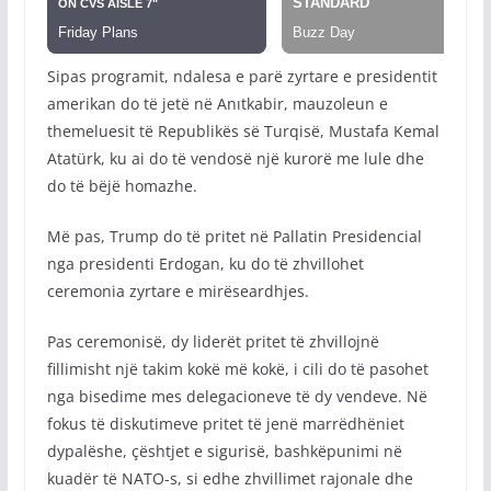
Sipas programit, ndalesa e parë zyrtare e presidentit
amerikan do të jetë në Anıtkabir, mauzoleun e
themeluesit të Republikës së Turqisë, Mustafa Kemal
Atatürk, ku ai do të vendosë një kurorë me lule dhe
do të bëjë homazhe.
Më pas, Trump do të pritet në Pallatin Presidencial
nga presidenti Erdogan, ku do të zhvillohet
ceremonia zyrtare e mirëseardhjes.
Pas ceremonisë, dy liderët pritet të zhvillojnë
fillimisht një takim kokë më kokë, i cili do të pasohet
nga bisedime mes delegacioneve të dy vendeve. Në
fokus të diskutimeve pritet të jenë marrëdhëniet
dypalëshe, çështjet e sigurisë, bashkëpunimi në
kuadër të NATO-s, si edhe zhvillimet rajonale dhe