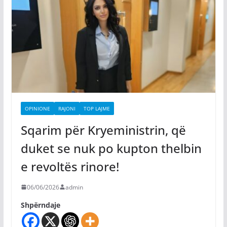
OPINIONE
RAJONI
TOP LAJME
Sqarim për Kryeministrin, që
duket se nuk po kupton thelbin
e revoltës rinore!
06/06/2026
admin
Shpërndaje