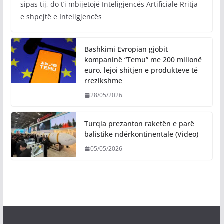
sipas tij, do t’i mbijetojë Inteligjencës Artificiale Rritja
e shpejtë e Inteligjencës
Bashkimi Evropian gjobit
kompaninë “Temu” me 200 milionë
euro, lejoi shitjen e produkteve të
rrezikshme
28/05/2026
Turqia prezanton raketën e parë
balistike ndërkontinentale (Video)
05/05/2026