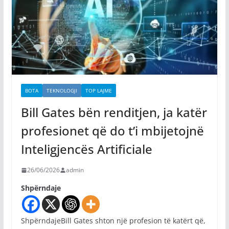
BOTA
TEKNOLOGJI
TOP LAJME
Bill Gates bën renditjen, ja katër
profesionet që do t’i mbijetojnë
Inteligjencës Artificiale
26/06/2026
admin
Shpërndaje
ShpërndajeBill Gates shton një profesion të katërt që,