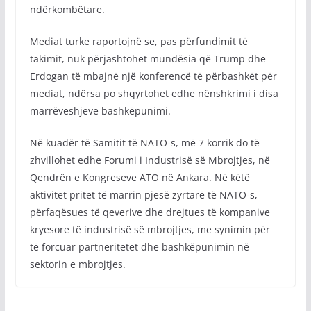
ndërkombëtare.
Mediat turke raportojnë se, pas përfundimit të
takimit, nuk përjashtohet mundësia që Trump dhe
Erdogan të mbajnë një konferencë të përbashkët për
mediat, ndërsa po shqyrtohet edhe nënshkrimi i disa
marrëveshjeve bashkëpunimi.
Në kuadër të Samitit të NATO-s, më 7 korrik do të
zhvillohet edhe Forumi i Industrisë së Mbrojtjes, në
Qendrën e Kongreseve ATO në Ankara. Në këtë
aktivitet pritet të marrin pjesë zyrtarë të NATO-s,
përfaqësues të qeverive dhe drejtues të kompanive
kryesore të industrisë së mbrojtjes, me synimin për
të forcuar partneritetet dhe bashkëpunimin në
sektorin e mbrojtjes.