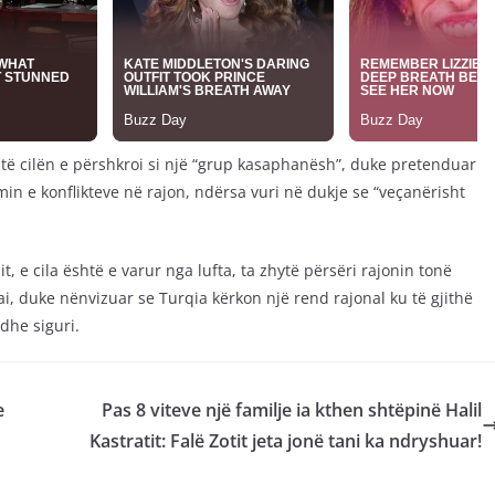
, të cilën e përshkroi si një “grup kasaphanësh”, duke pretenduar
min e konflikteve në rajon, ndërsa vuri në dukje se “veçanërisht
t, e cila është e varur nga lufta, ta zhytë përsëri rajonin tonë
 ai, duke nënvizuar se Turqia kërkon një rend rajonal ku të gjithë
dhe siguri.
e
Pas 8 viteve një familje ia kthen shtëpinë Halil
Kastratit: Falë Zotit jeta jonë tani ka ndryshuar!