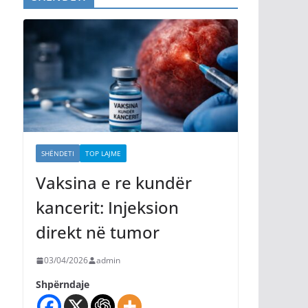
SHËNDETI
TOP LAJME
Vaksina e re kundër
kancerit: Injeksion
direkt në tumor
03/04/2026
admin
Shpërndaje