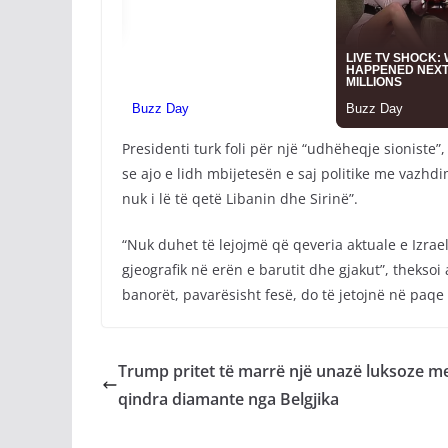
Presidenti turk foli për një “udhëheqje sioniste”
se ajo e lidh mbijetesën e saj politike me vazhdi
nuk i lë të qetë Libanin dhe Sirinë”.
“Nuk duhet të lejojmë që qeveria aktuale e Izraeli
gjeografik në erën e barutit dhe gjakut”, theksoi
banorët, pavarësisht fesë, do të jetojnë në paqe 
Trump pritet të marrë një unazë luksoze m
qindra diamante nga Belgjika