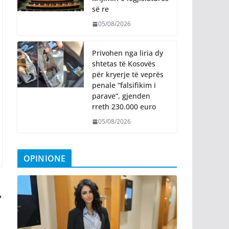
së re
05/08/2026
Privohen nga liria dy
shtetas të Kosovës
për kryerje të veprës
penale “falsifikim i
parave“, gjenden
rreth 230.000 euro
05/08/2026
OPINIONE