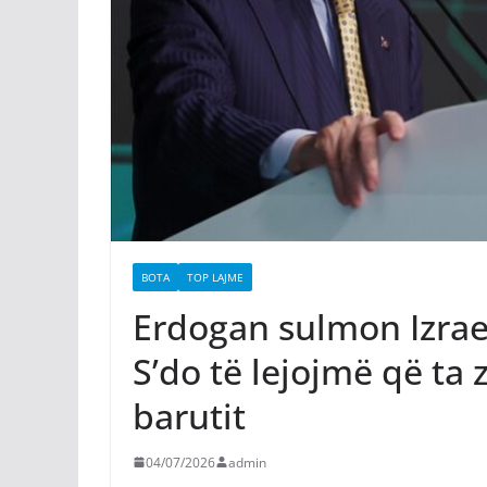
BOTA
TOP LAJME
Erdogan sulmon Izraeli
S’do të lejojmë që ta 
barutit
04/07/2026
admin