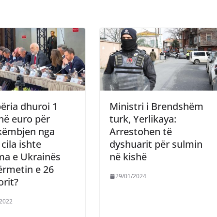
ëria dhuroi 1
Ministri i Brendshëm
në euro për
turk, Yerlikaya:
këmbjen nga
Arrestohen të
 cila ishte
dyshuarit për sulmin
ma e Ukrainës
në kishë
ërmetin e 26
29/01/2024
rit?
/2022