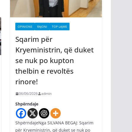
OPINIONE
RAJONI
TOP LAJME
Sqarim për
Kryeministrin, që duket
se nuk po kupton
thelbin e revoltës
rinore!
06/06/2026
admin
Shpërndaje
ShpërndajeNga SILVANA BEGAJ: Sqarim
për Kryeministrin, që duket se nuk po