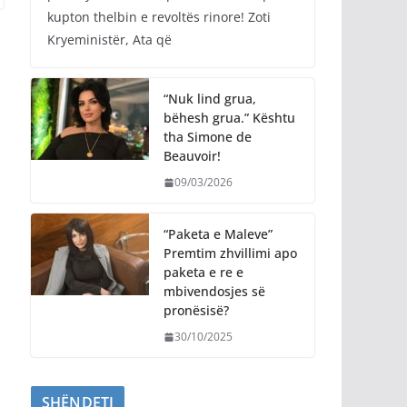
kupton thelbin e revoltës rinore! Zoti
Kryeministër, Ata që
“Nuk lind grua,
bëhesh grua.” Kështu
tha Simone de
Beauvoir!
09/03/2026
“Paketa e Maleve”
Premtim zhvillimi apo
paketa e re e
mbivendosjes së
pronësisë?
30/10/2025
SHËNDETI