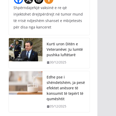
ShpërndajeNjë vaksinë e re që
injektohet drejtpërdrejt në tumor mund
të rrisë ndjeshëm shanset e mbijetesës
për disa nga kanceret
Kurti uron Ditën e
Veteranëve: Ju lumtë
pushka luftëtarë
30/12/2025
Edhe pse i
shëndetshëm, ja pesë
efektet anësore të
konsumit të tepërt të
qumështit
05/12/2025