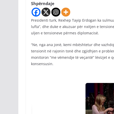
Shpërndaje
Presidenti turk, Rexhep Tayip Erdogan ka sulmuar
lufta”, dhe duke e akuzuar për nxitjen e tensio
uljen e tensioneve përmes diplomacisë.
“Ne, nga ana jonë, kemi mbështetur dhe vazhdoj
tensionit në rajonin tonë dhe zgjidhjen e probl
monitoron “me vëmendje të veçantë” lëvizjet e qe
konsensusin.