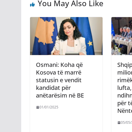
You May Also Like
Osmani: Koha që
Shqip
Kosova të marrë
milio
statusin e vendit
rimë
kandidat për
lufta,
anëtarësim në BE
ndih
për t
01/01/2025
Nënto
05/05