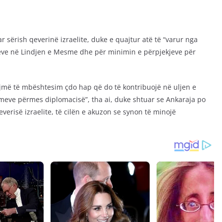
 sërish qeverinë izraelite, duke e quajtur atë të “varur nga
neve në Lindjen e Mesme dhe për minimin e përpjekjeve për
më të mbështesim çdo hap që do të kontribuojë në uljen e
emeve përmes diplomacisë”, tha ai, duke shtuar se Ankaraja po
verisë izraelite, të cilën e akuzon se synon të minojë