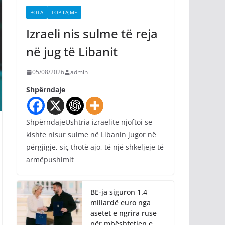
BOTA
TOP LAJME
Izraeli nis sulme të reja
në jug të Libanit
05/08/2026
admin
Shpërndaje
ShpërndajeUshtria izraelite njoftoi se
kishte nisur sulme në Libanin jugor në
përgjigje, siç thotë ajo, të një shkeljeje të
armëpushimit
BE-ja siguron 1.4
miliardë euro nga
asetet e ngrira ruse
për mbështetjen e