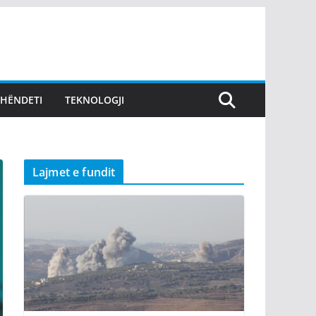
SHËNDETI
TEKNOLOGJI
Lajmet e fundit