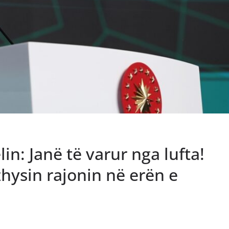
n: Janë të varur nga lufta!
zhysin rajonin në erën e