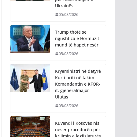
Ukrainës
05/08/2026
Trump thotë se
ngushtica e Hormuzit
mund të hapet nesër
05/08/2026
Kryeministri në detyrë
Kurti priti në takim
Komandantin e KFOR-
it, gjeneralmajor
Ulutaş
05/08/2026
Kuvendi i Kosovës nis
nesër procedurën për
krijimin e legjislaturës