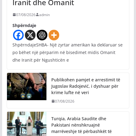
Iranit dhe Omanit
07/08/2026
admin
Shpërndaje
ShpërndajeSHBA- Një zyrtar amerikan ka deklaruar se
po bëhet një përparim në bisedimet midis Omanit
dhe Iranit për Ngushticën e
Publikohen pamjet e arrestimit të
Jugoslav Radojević, i dyshuar për
krime lufte në veri
07/08/2026
Turqia, Arabia Saudite dhe
Pakistani nënshkruajnë
marrëveshje të përbashkët të