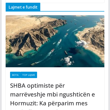
Lajmet e fundit
BOTA
TOP LAJME
SHBA optimiste për
marrëveshje mbi ngushticën e
Hormuzit: Ka përparim mes