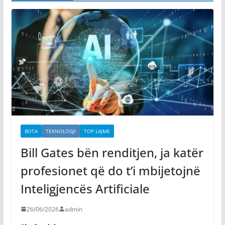
BOTA
TEKNOLOGJI
TOP LAJME
Bill Gates bën renditjen, ja katër
profesionet që do t’i mbijetojnë
Inteligjencës Artificiale
26/06/2026
admin