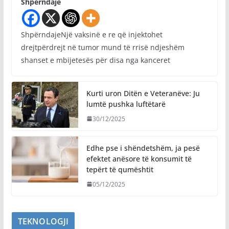
Shpërndaje
ShpërndajeNjë vaksinë e re që injektohet
drejtpërdrejt në tumor mund të rrisë ndjeshëm
shanset e mbijetesës për disa nga kanceret
Kurti uron Ditën e Veteranëve: Ju
lumtë pushka luftëtarë
30/12/2025
Edhe pse i shëndetshëm, ja pesë
efektet anësore të konsumit të
tepërt të qumështit
05/12/2025
TEKNOLOGJI