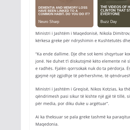
Ministri i Jashtëm i Maqedonisë, Nikola Dimitrov
kërkesa greke për ndryshimin e Kushtetutës dhe
“Ka ende dallime. Dje dhe sot kemi shqyrtuar k
jonë. Ne duhet t’i diskutojmë këto elemente në 
e radhës. Fjalën qorrsokak nuk do ta përdorja. 
gjejmë një zgjidhje të përhershme, të qëndruesh
Ministri i Jashtëm i Greqisë, Nikos Kotzias, ka t
qëndrimesh pasi sikur të kishte një gjë të tillë,
për media, por diku duke u argëtuar”.
Ai ka theksuar se pala greke tashmë ka paraqitu
Maqedonia.