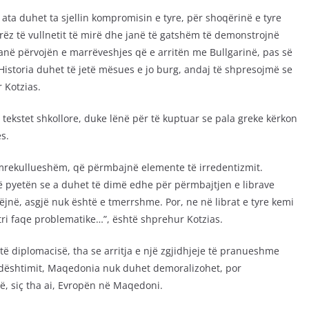
ata duhet ta sjellin kompromisin e tyre, për shoqërinë e tyre
rëz të vullnetit të mirë dhe janë të gatshëm të demonstrojnë
 kanë përvojën e marrëveshjes që e arritën me Bullgarinë, pas së
Historia duhet të jetë mësues e jo burg, andaj të shpresojmë se
 Kotzias.
tekstet shkollore, duke lënë për të kuptuar se pala greke kërkon
s.
ë mrekullueshëm, që përmbajnë elemente të irredentizmit.
ë pyetën se a duhet të dimë edhe për përmbajtjen e librave
jnë, asgjë nuk është e tmerrshme. Por, ne në librat e tyre kemi
tri faqe problematike…”, është shprehur Kotzias.
të diplomacisë, tha se arritja e një zgjidhjeje të pranueshme
ë dështimit, Maqedonia nuk duhet demoralizohet, por
ë, siç tha ai, Evropën në Maqedoni.