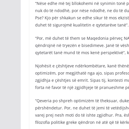
“Nëse edhe më tej bllokohemi në synimin tonë 
nuk do të ndodhë, por nëse ndodhë, ne do të du
Pse? Kjo për shkakun se edhe sikur të mos ekzis
duhet të sigurojmë kualitetin e qytetarëve tanë”.
“Por, më duhet të them se Maqedonia përveç NAT
qëndrojnë në tryezën e bisedimeve. Janë të vë
qytetarët tanë mund të mos kenë perspektivë”, k
Njohësit e çështjeve ndërkombëtare, kanë thën
optimizëm, por megjithatë nga ajo, sipas profeso
zgjidhja e çështjes së emrit. Sipas tij, kontest
forta në favor të një zgjidhjeje të pranueshme pë
“Qeveria po shpreh optimizëm të theksuar, duke f
përshëndetur. Por, ne duhet të jemi të vetëdijshë
varej prej nesh moti do të ishte zgjidhur. Pra, ës
filozofia politike greke qëndron në atë që të kër