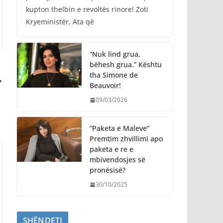
kupton thelbin e revoltës rinore! Zoti
Kryeministër, Ata që
“Nuk lind grua,
bëhesh grua.” Kështu
tha Simone de
Beauvoir!
09/03/2026
“Paketa e Maleve”
Premtim zhvillimi apo
paketa e re e
mbivendosjes së
pronësisë?
30/10/2025
SHËNDETI