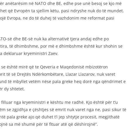
për anëtarësim në NATO dhe BE, edhe pse unë besoj se kjo më
het që Evropën ta sjellim këtu, pasi ndryshe nuk do të mundet.
tojë Evropa, ne do të duhej të vazhdonim me reformat pasi
O-së dhe BE-së nuk ka alternativë tjera andaj edhe po
shtira, të dhimbshme, por më e dhimbshme është kur shohin se
a deklaruar kryeministri Zaev.
ë se është mirë që te Qeveria e Maqedonisë mbizotëron
rit të së Drejtës Ndërkombëtare, Llazar Llazarov, nuk varet
i mund të mbyllet vetëm nëse pala greke heq dorë nga qëndrimet e
r dy shtetet.
illuar nga kryeministri e kështu me radhë. Kjo është për t’u
m se zgjidhja e çështjes së emrit nuk varet nga ne, pasi sikur të
htë pala greke ajo që duhet t’i jep shtytje procesit, megjithatë
kojnë sa më shumë për të fituar atë që dëshirojnë”.