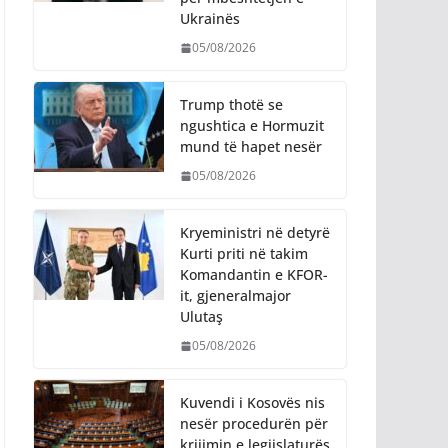
Ukrainës
05/08/2026
Trump thotë se
ngushtica e Hormuzit
mund të hapet nesër
05/08/2026
Kryeministri në detyrë
Kurti priti në takim
Komandantin e KFOR-
it, gjeneralmajor
Ulutaş
05/08/2026
Kuvendi i Kosovës nis
nesër procedurën për
krijimin e legjislaturës