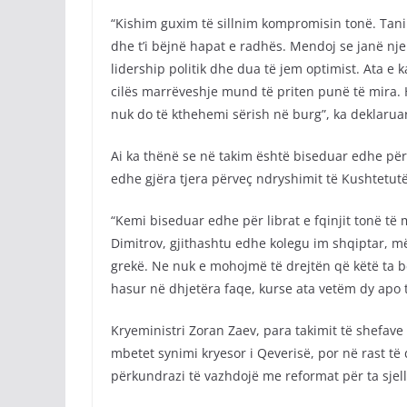
“Kishim guxim të sillnim kompromisin tonë. Tani 
dhe t’i bëjnë hapat e radhës. Mendoj se janë nje
lidership politik dhe dua të jem optimist. Ata e
cilës marrëveshje mund të priten punë të mira. 
nuk do të kthehemi sërish në burg”, ka deklaruar
Ai ka thënë se në takim është biseduar edhe për 
edhe gjëra tjera përveç ndryshimit të Kushtetutë
“Kemi biseduar edhe për librat e fqinjit tonë t
Dimitrov, gjithashtu edhe kolegu im shqiptar, m
grekë. Ne nuk e mohojmë të drejtën që këtë ta bë
hasur në dhjetëra faqe, kurse ata vetëm dy apo 
Kryeministri Zoran Zaev, para takimit të shefave 
mbetet synimi kryesor i Qeverisë, por në rast t
përkundrazi të vazhdojë me reformat për ta sjell