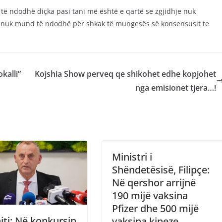
 të ndodhë diçka pasi tani më është e qartë se zgjidhje nuk
o nuk mund të ndodhë për shkak të mungesës së konsensusit te
kalli”
Kojshia Show perveq qe shikohet edhe kopjohet
nga emisionet tjera…!
Ministri i
Shëndetësisë, Filipçe:
Në qershor arrijnë
190 mijë vaksina
Pfizer dhe 500 mijë
ti: Në konkursin
vaksina kineze