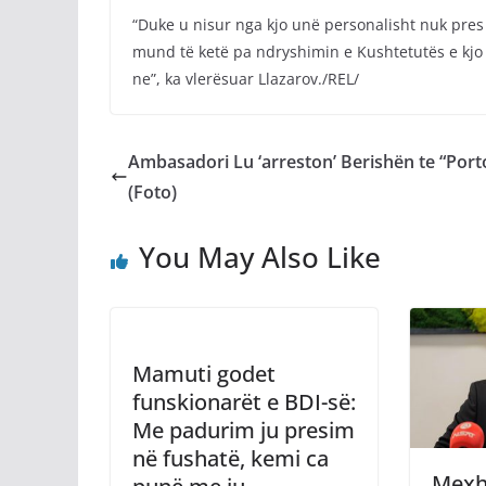
“Duke u nisur nga kjo unë personalisht nuk pres
mund të ketë pa ndryshimin e Kushtetutës e kj
ne”, ka vlerësuar Llazarov./REL/
Ambasadori Lu ‘arreston’ Berishën te “Porto
(Foto)
You May Also Like
Mamuti godet
funskionarët e BDI-së:
Me padurim ju presim
në fushatë, kemi ca
Mexhi