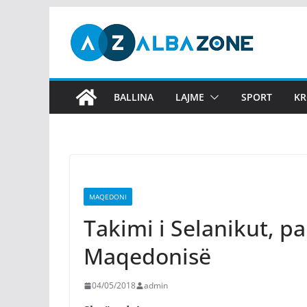
Skip
to
content
BALLINA
LAJME
SPORT
KR
MAQEDONI
Takimi i Selanikut, p
Maqedonisë
04/05/2018
admin