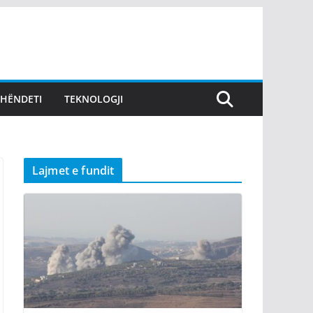
SHËNDETI
TEKNOLOGJI
Lajmet e fundit