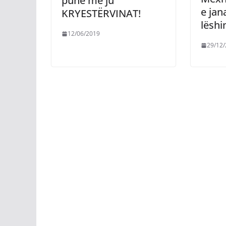
punë me ju
e jan
KRYESTËRVINAT!
lësh
12/06/2019
29/12