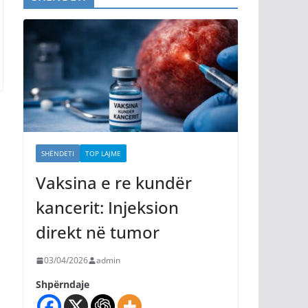
SHËNDETI
TOP LAJME
Vaksina e re kundër
kancerit: Injeksion
direkt në tumor
03/04/2026
admin
Shpërndaje