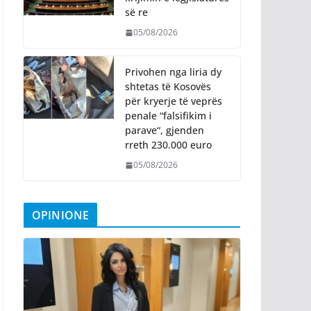
së re
05/08/2026
Privohen nga liria dy
shtetas të Kosovës
për kryerje të veprës
penale “falsifikim i
parave“, gjenden
rreth 230.000 euro
05/08/2026
OPINIONE