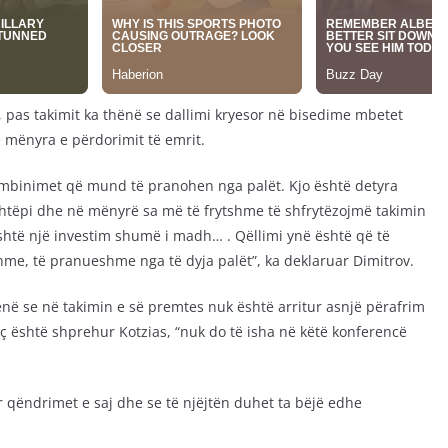
, pas takimit ka thënë se dallimi kryesor në bisedime mbetet
 mënyra e përdorimit të emrit.
ombinimet që mund të pranohen nga palët. Kjo është detyra
shtëpi dhe në mënyrë sa më të frytshme të shfrytëzojmë takimin
Është një investim shumë i madh… . Qëllimi ynë është që të
me, të pranueshme nga të dyja palët”, ka deklaruar Dimitrov.
hënë se në takimin e së premtes nuk është arritur asnjë përafrim
 siç është shprehur Kotzias, “nuk do të isha në këtë konferencë
r qëndrimet e saj dhe se të njëjtën duhet ta bëjë edhe