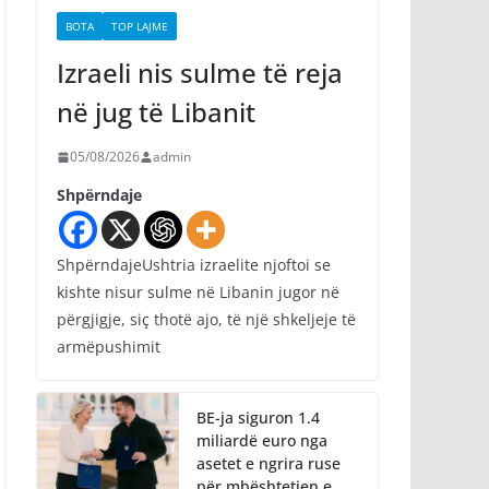
BOTA
TOP LAJME
Izraeli nis sulme të reja
në jug të Libanit
05/08/2026
admin
Shpërndaje
ShpërndajeUshtria izraelite njoftoi se
kishte nisur sulme në Libanin jugor në
përgjigje, siç thotë ajo, të një shkeljeje të
armëpushimit
BE-ja siguron 1.4
miliardë euro nga
asetet e ngrira ruse
për mbështetjen e