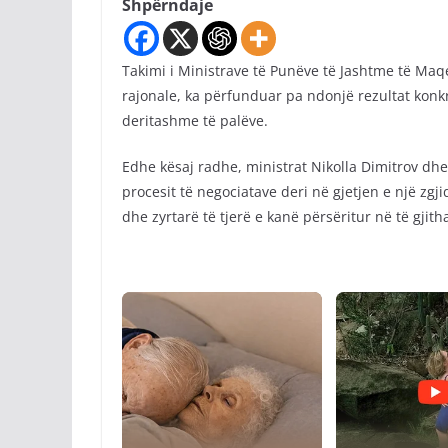
Shpërndaje
Takimi i Ministrave të Punëve të Jashtme të Maq
rajonale, ka përfunduar pa ndonjë rezultat konkr
deritashme të palëve.
Edhe kësaj radhe, ministrat Nikolla Dimitrov dh
procesit të negociatave deri në gjetjen e një zgj
dhe zyrtarë të tjerë e kanë përsëritur në të gjit