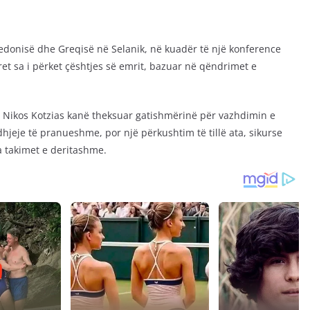
edonisë dhe Greqisë në Selanik, në kuadër të një konference
et sa i përket çështjes së emrit, bazuar në qëndrimet e
e Nikos Kotzias kanë theksuar gatishmërinë për vazhdimin e
idhjeje të pranueshme, por një përkushtim të tillë ata, sikurse
ha takimet e deritashme.