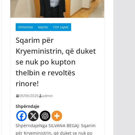
OPINIONE
RAJONI
TOP LAJME
Sqarim për
Kryeministrin, që duket
se nuk po kupton
thelbin e revoltës
rinore!
06/06/2026
admin
Shpërndaje
ShpërndajeNga SILVANA BEGAJ: Sqarim
për Kryeministrin, që duket se nuk po