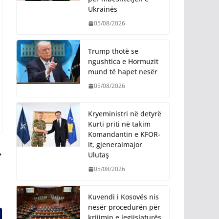
Ukrainës
05/08/2026
Trump thotë se
ngushtica e Hormuzit
mund të hapet nesër
05/08/2026
Kryeministri në detyrë
Kurti priti në takim
Komandantin e KFOR-
it, gjeneralmajor
Ulutaş
05/08/2026
Kuvendi i Kosovës nis
nesër procedurën për
krijimin e legjislaturës