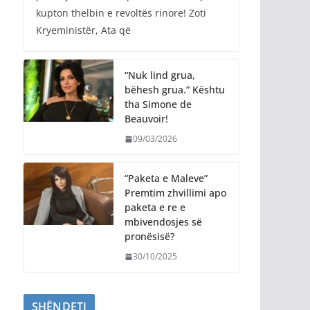
kupton thelbin e revoltës rinore! Zoti
Kryeministër, Ata që
“Nuk lind grua,
bëhesh grua.” Kështu
tha Simone de
Beauvoir!
09/03/2026
“Paketa e Maleve”
Premtim zhvillimi apo
paketa e re e
mbivendosjes së
pronësisë?
30/10/2025
SHËNDETI