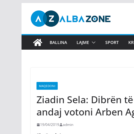
Skip
to
content
BALLINA
LAJME
SPORT
KR
MAQEDONI
Ziadin Sela: Dibrën t
andaj votoni Arben Ag
19/04/2019
admin