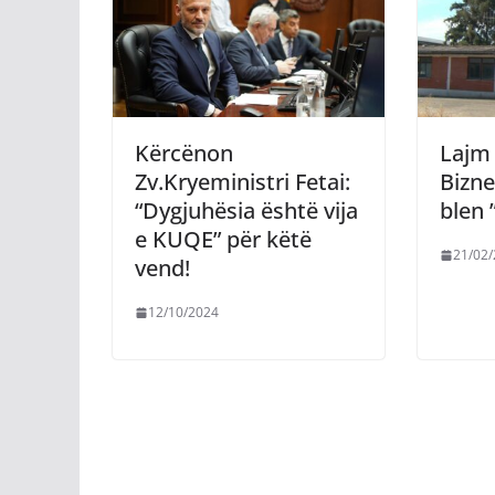
Kërcënon
Lajm
Zv.Kryeministri Fetai:
Bizne
“Dygjuhësia është vija
blen 
e KUQE” për këtë
21/02
vend!
12/10/2024