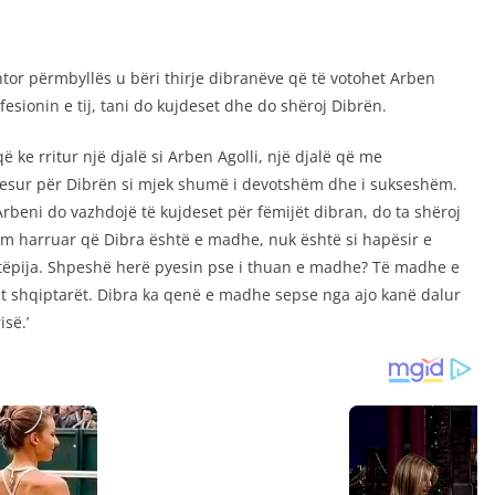
tor përmbyllës u bëri thirje dibranëve që të votohet Arben
fesionin e tij, tani do kujdeset dhe do shëroj Dibrën.
ë ke rritur një djalë si Arben Agolli, një djalë që me
desur për Dibrën si mjek shumë i devotshëm dhe i sukseshëm.
rbeni do vazhdojë të kujdeset për fëmijët dibran, do ta shëroj
am harruar që Dibra është e madhe, nuk është si hapësir e
ëpija. Shpeshë herë pyesin pse i thuan e madhe? Të madhe e
ht shqiptarët. Dibra ka qenë e madhe sepse nga ajo kanë dalur
isë.’