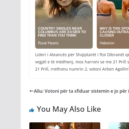
Lideri i Aleancës për Shqiptarët i ftoi Dibranët q
vegjël e të mëdhenj, mos harroni se me 21 Prill 
21 Prill, rrethonu numrin 2, votoni Arben Agollin’
Aliu: Votoni për ta sfiduar sistemin e jo për 
You May Also Like