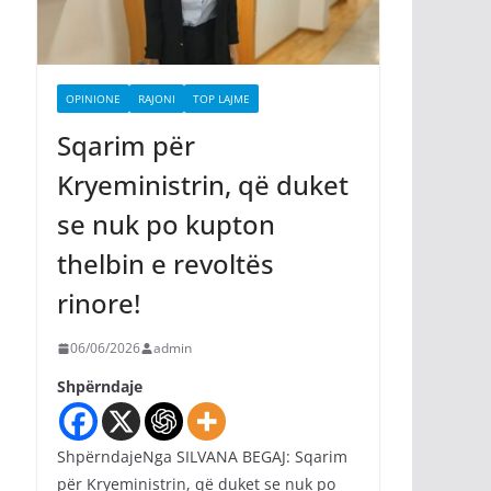
OPINIONE
RAJONI
TOP LAJME
Sqarim për
Kryeministrin, që duket
se nuk po kupton
thelbin e revoltës
rinore!
06/06/2026
admin
Shpërndaje
ShpërndajeNga SILVANA BEGAJ: Sqarim
për Kryeministrin, që duket se nuk po