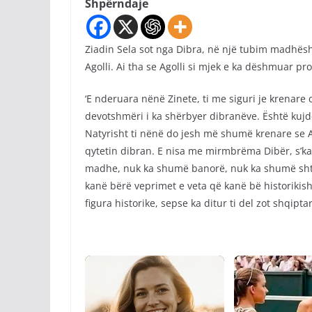
Shpërndaje
Ziadin Sela sot nga Dibra, në një tubim madhësh
Agolli. Ai tha se Agolli si mjek e ka dëshmuar pro
‘E nderuara nënë Zinete, ti me siguri je krenare q
devotshmëri i ka shërbyer dibranëve. Është kuj
Natyrisht ti nënë do jesh më shumë krenare se A
qytetin dibran. E nisa me mirmbrëma Dibër, s’k
madhe, nuk ka shumë banorë, nuk ka shumë sht
kanë bërë veprimet e veta që kanë bë historikis
figura historike, sepse ka ditur ti del zot shqiptar