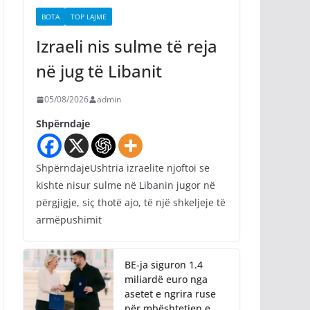
BOTA
TOP LAJME
Izraeli nis sulme të reja
në jug të Libanit
05/08/2026
admin
Shpërndaje
ShpërndajeUshtria izraelite njoftoi se
kishte nisur sulme në Libanin jugor në
përgjigje, siç thotë ajo, të një shkeljeje të
armëpushimit
BE-ja siguron 1.4
miliardë euro nga
asetet e ngrira ruse
për mbështetjen e