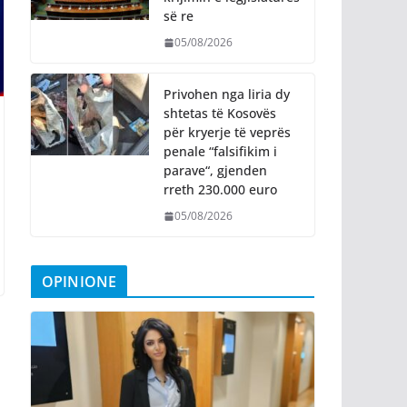
së re
05/08/2026
Privohen nga liria dy
shtetas të Kosovës
për kryerje të veprës
penale “falsifikim i
parave“, gjenden
rreth 230.000 euro
05/08/2026
OPINIONE