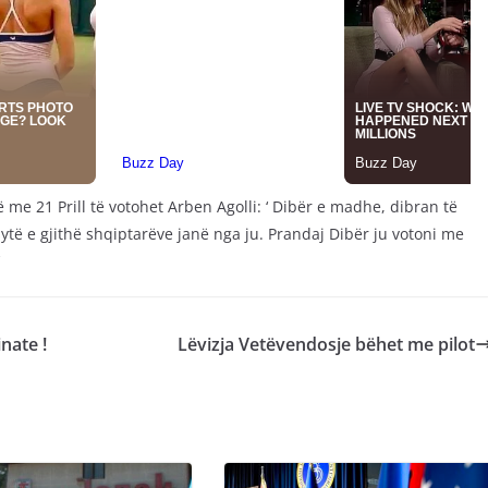
ë me 21 Prill të votohet Arben Agolli: ‘ Dibër e madhe, dibran të
sytë e gjithë shqiptarëve janë nga ju. Prandaj Dibër ju votoni me
inate !
Lëvizja Vetëvendosje bëhet me pilot