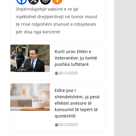
ShpërndajeNjë vaksinë e re që
injektohet drejtpërdrejt në tumor mund
të rrisë ndjeshëm shanset e mbijetesës
për disa nga kanceret
Kurti uron Ditën e
Veteranëve: Ju lumtë
pushka luftëtarë
30/12/2025
Edhe pse i
shëndetshëm, ja pesë
efektet anësore të
konsumit të tepërt të
qumështit
05/12/2025