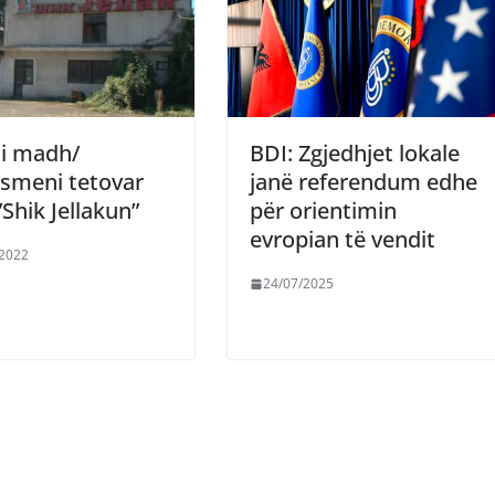
 i madh/
BDI: Zgjedhjet lokale
smeni tetovar
janë referendum edhe
”Shik Jellakun”
për orientimin
evropian të vendit
/2022
24/07/2025