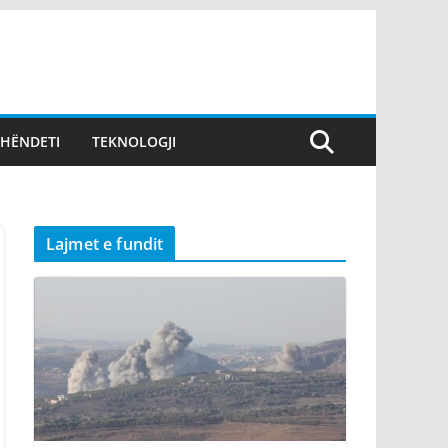
SHËNDETI
TEKNOLOGJI
Lajmet e fundit