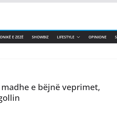
ONIKË E ZEZË
SHOWBIZ
LIFESTYLE
OPINIONE
ë madhe e bëjnë veprimet,
ollin