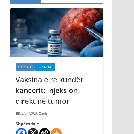
SHËNDETI
TOP LAJME
Vaksina e re kundër
kancerit: Injeksion
direkt në tumor
03/04/2026
admin
Shpërndaje