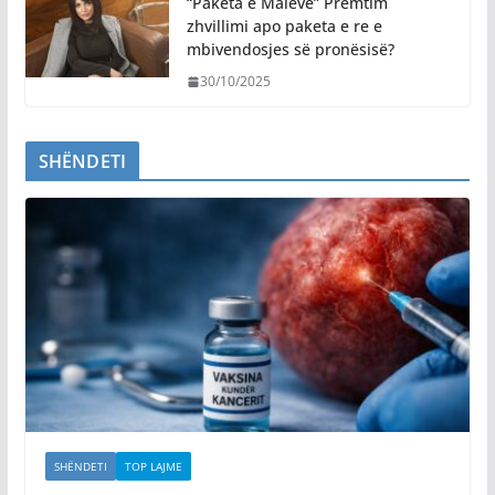
“Paketa e Maleve” Premtim
zhvillimi apo paketa e re e
mbivendosjes së pronësisë?
30/10/2025
SHËNDETI
SHËNDETI
TOP LAJME