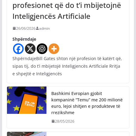
profesionet që do t’i mbijetojnë
Inteligjencës Artificiale
26/06/2026
admin
Shpërndaje
ShpërndajeBill Gates shton një profesion të katërt që,
sipas tij, do t’i mbijetojë Inteligjencës Artificiale Rritja
e shpejtë e Inteligjencës
Bashkimi Evropian gjobit
kompaninë “Temu” me 200 milionë
euro, lejoi shitjen e produkteve të
rrezikshme
28/05/2026