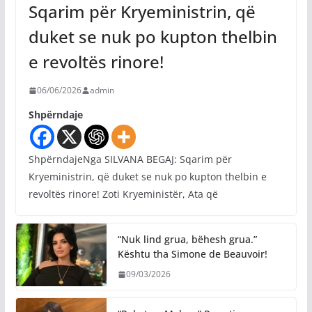
Sqarim për Kryeministrin, që
duket se nuk po kupton thelbin
e revoltës rinore!
06/06/2026
admin
Shpërndaje
ShpërndajeNga SILVANA BEGAJ: Sqarim për
Kryeministrin, që duket se nuk po kupton thelbin e
revoltës rinore! Zoti Kryeministër, Ata që
“Nuk lind grua, bëhesh grua.”
Kështu tha Simone de Beauvoir!
09/03/2026