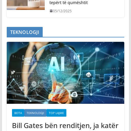
tepërt të qumështit
05/12/2025
TEKNOLOGJI
BOTA
TEKNOLOGJI
TOP LAJME
Bill Gates bën renditjen, ja katër