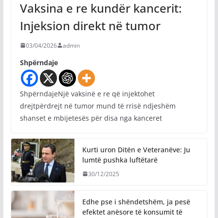
Vaksina e re kundër kancerit:
Injeksion direkt në tumor
03/04/2026
admin
Shpërndaje
ShpërndajeNjë vaksinë e re që injektohet
drejtpërdrejt në tumor mund të rrisë ndjeshëm
shanset e mbijetesës për disa nga kanceret
Kurti uron Ditën e Veteranëve: Ju
lumtë pushka luftëtarë
30/12/2025
Edhe pse i shëndetshëm, ja pesë
efektet anësore të konsumit të