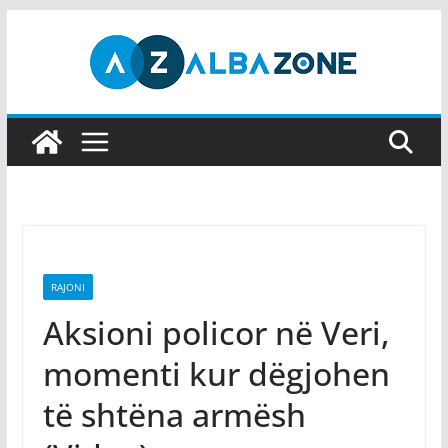
Skip
to
content
RAJONI
Aksioni policor në Veri,
momenti kur dëgjohen
të shtëna armësh