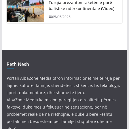
Turqia prezanton raketën e parë
balistike ndërkontinentale (Video)
05/05/2026
Reth Nesh
Portali AlbaZone Media ofron informacionet më të reja për
lajme, kulturë, familje, shëndetësi , shkencë, fe, teknologji,
sport, dokumentare, dhe shume te tjera.
AlbaZone Media ka mision paraqitjen e realitetit përmes
fakteve, duke mos u fokusuar në senzacione, por në
problemet reale që na rrethojnë, e duke u bërë kështu
portali më i besueshëm për familjet shqiptare dhe më
gjerë.