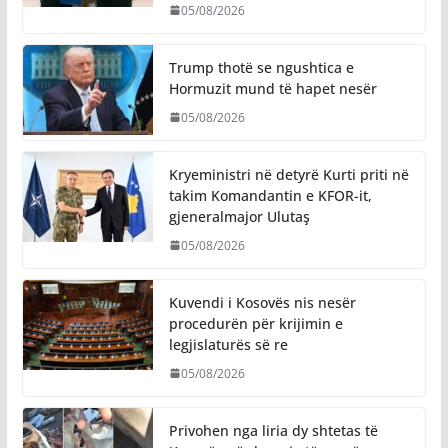
05/08/2026
Trump thotë se ngushtica e
Hormuzit mund të hapet nesër
05/08/2026
Kryeministri në detyrë Kurti priti në
takim Komandantin e KFOR-it,
gjeneralmajor Ulutaş
05/08/2026
Kuvendi i Kosovës nis nesër
procedurën për krijimin e
legjislaturës së re
05/08/2026
Privohen nga liria dy shtetas të