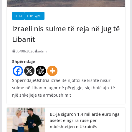
BOTA
TOP LAJME
Izraeli nis sulme të reja në jug të
Libanit
05/08/2026
admin
Shpërndaje
ShpërndajeUshtria izraelite njoftoi se kishte nisur
sulme në Libanin jugor në përgjigje, siç thotë ajo, të
një shkeljeje të armëpushimit
BE-ja siguron 1.4 miliardë euro nga
asetet e ngrira ruse për
mbështetjen e Ukrainës