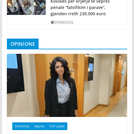
Kosovës për kryerje të veprës
penale “falsifikim i parave“,
gjenden rreth 230.000 euro
05/08/2026
OPINIONE
OPINIONE
RAJONI
TOP LAJME