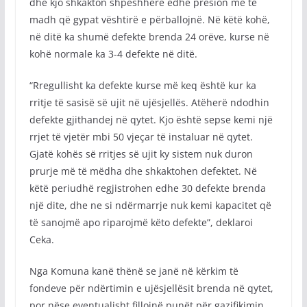
dhe kjo shkakton shpeshherë edhe presion më të
madh që gypat vështirë e përballojnë. Në këtë kohë,
në ditë ka shumë defekte brenda 24 orëve, kurse në
kohë normale ka 3-4 defekte në ditë.
“Rregullisht ka defekte kurse më keq është kur ka
rritje të sasisë së ujit në ujësjellës. Atëherë ndodhin
defekte gjithandej në qytet. Kjo është sepse kemi një
rrjet të vjetër mbi 50 vjeçar të instaluar në qytet.
Gjatë kohës së rritjes së ujit ky sistem nuk duron
prurje më të mëdha dhe shkaktohen defektet. Në
këtë periudhë regjistrohen edhe 30 defekte brenda
një dite, dhe ne si ndërmarrje nuk kemi kapacitet që
të sanojmë apo riparojmë këto defekte”, deklaroi
Ceka.
Nga Komuna kanë thënë se janë në kërkim të
fondeve për ndërtimin e ujësjellësit brenda në qytet,
por nëse eventualisht fillojnë punët për gazifikimin,