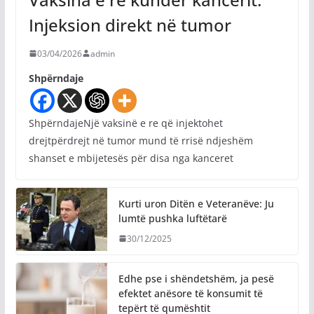
Injeksion direkt në tumor
03/04/2026
admin
Shpërndaje
ShpërndajeNjë vaksinë e re që injektohet
drejtpërdrejt në tumor mund të rrisë ndjeshëm
shanset e mbijetesës për disa nga kanceret
Kurti uron Ditën e Veteranëve: Ju
lumtë pushka luftëtarë
30/12/2025
Edhe pse i shëndetshëm, ja pesë
efektet anësore të konsumit të
tepërt të qumështit