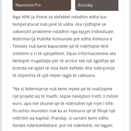
Nga NPK-ja thonë se defektet ndodhin edhe kur
temperaturat nuk janë të ulëta. Ata njoftojnë se
zakonisht probleme ndodhin nga kyçjet individuale.
Ndërmarrja Publike Komunale por edhe Komuna e
Tetovës nuk kanë kapacitete që të ndërtojnë tërë
sistemin e ri të ujësjellësit. Sipas informacioneve ata
kërkojnë rrugëdalje për të arritur tek një zgjidhje që
brenda në qytet të mos ketë defekte dhe ndërprerje
të shpeshta të ujit nëpër lagje të caktuara.
“Ne si Ndërmarrje nuk kemi mjete që të realizojmë
një projekt aq të madh, sepse nevojiten rreth 3 milion
euro, apo më shumë që të ndërtohet një rrjet i tillë.
Po ashtu mundësi nuk ka as Komuna që të fillojë një
ndërtim aq kapital. Prandaj, si variant kemi edhe
fondet ndërkombëtare, por në ndërkohë, në lagjen