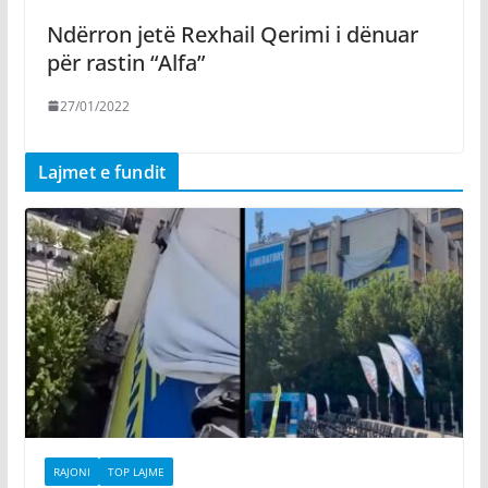
Ndërron jetë Rexhail Qerimi i dënuar
për rastin “Alfa”
27/01/2022
Lajmet e fundit
RAJONI
TOP LAJME