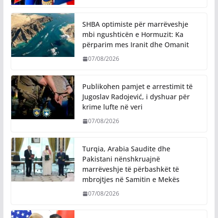
SHBA optimiste për marrëveshje
mbi ngushticën e Hormuzit: Ka
përparim mes Iranit dhe Omanit
07/08/2026
Publikohen pamjet e arrestimit të
Jugoslav Radojević, i dyshuar për
krime lufte në veri
07/08/2026
Turqia, Arabia Saudite dhe
Pakistani nënshkruajnë
marrëveshje të përbashkët të
mbrojtjes në Samitin e Mekës
07/08/2026