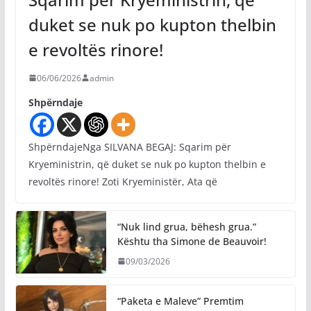
duket se nuk po kupton thelbin
e revoltës rinore!
06/06/2026
admin
Shpërndaje
ShpërndajeNga SILVANA BEGAJ: Sqarim për
Kryeministrin, që duket se nuk po kupton thelbin e
revoltës rinore! Zoti Kryeministër, Ata që
“Nuk lind grua, bëhesh grua.”
Kështu tha Simone de Beauvoir!
09/03/2026
“Paketa e Maleve” Premtim