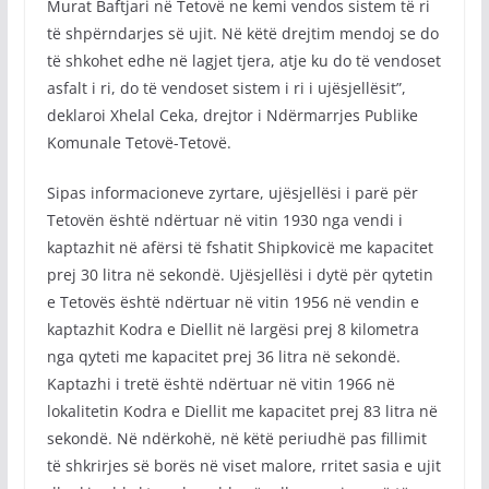
Murat Baftjari në Tetovë ne kemi vendos sistem të ri
të shpërndarjes së ujit. Në këtë drejtim mendoj se do
të shkohet edhe në lagjet tjera, atje ku do të vendoset
asfalt i ri, do të vendoset sistem i ri i ujësjellësit”,
deklaroi Xhelal Ceka, drejtor i Ndërmarrjes Publike
Komunale Tetovë-Tetovë.
Sipas informacioneve zyrtare, ujësjellësi i parë për
Tetovën është ndërtuar në vitin 1930 nga vendi i
kaptazhit në afërsi të fshatit Shipkovicë me kapacitet
prej 30 litra në sekondë. Ujësjellësi i dytë për qytetin
e Tetovës është ndërtuar në vitin 1956 në vendin e
kaptazhit Kodra e Diellit në largësi prej 8 kilometra
nga qyteti me kapacitet prej 36 litra në sekondë.
Kaptazhi i tretë është ndërtuar në vitin 1966 në
lokalitetin Kodra e Diellit me kapacitet prej 83 litra në
sekondë. Në ndërkohë, në këtë periudhë pas fillimit
të shkrirjes së borës në viset malore, rritet sasia e ujit