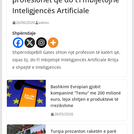
Inteligjencës Artificiale
26/06/2026
admin
Shpërndaje
ShpërndajeBill Gates shton një profesion të katërt që,
sipas tij, do t’i mbijetojë Inteligjencës Artificiale Rritja
e shpejtë e Inteligjencës
Bashkimi Evropian gjobit
kompaninë “Temu” me 200 milionë
euro, lejoi shitjen e produkteve të
rrezikshme
28/05/2026
Turqia prezanton raketën e parë