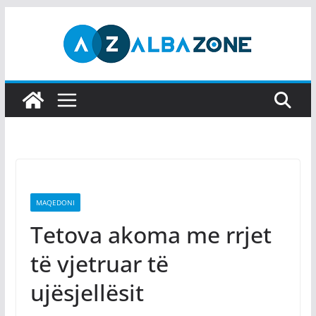
Skip
to
content
MAQEDONI
Tetova akoma me rrjet
të vjetruar të
ujësjellësit