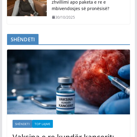
zhvillimi apo paketa e re e
mbivendosjes së pronësisë?
30/10/2025
SHËNDETI
SHËNDETI
TOP LAJME
Vaksina e re kundër kancerit: