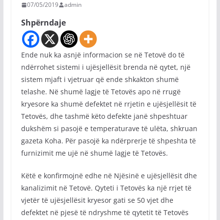
07/05/2019
admin
Shpërndaje
Ende nuk ka asnjë informacion se në Tetovë do të
ndërrohet sistemi i ujësjellësit brenda në qytet, një
sistem mjaft i vjetruar që ende shkakton shumë
telashe. Në shumë lagje të Tetovës apo në rrugë
kryesore ka shumë defektet në rrjetin e ujësjellësit të
Tetovës, dhe tashmë këto defekte janë shpeshtuar
dukshëm si pasojë e temperaturave të ulëta, shkruan
gazeta Koha. Për pasojë ka ndërprerje të shpeshta të
furnizimit me ujë në shumë lagje të Tetovës.
Këtë e konfirmojnë edhe në Njësinë e ujësjellësit dhe
kanalizimit në Tetovë. Qyteti i Tetovës ka një rrjet të
vjetër të ujësjellësit kryesor gati se 50 vjet dhe
defektet në pjesë të ndryshme të qytetit të Tetovës