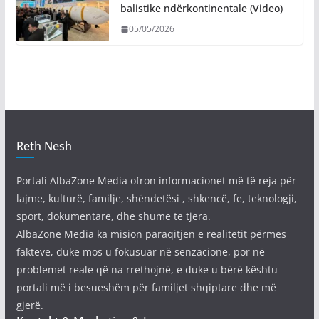
balistike ndërkontinentale (Video)
05/05/2026
Reth Nesh
Portali AlbaZone Media ofron informacionet më të reja për
lajme, kulturë, familje, shëndetësi , shkencë, fe, teknologji,
sport, dokumentare, dhe shume te tjera.
AlbaZone Media ka mision paraqitjen e realitetit përmes
fakteve, duke mos u fokusuar në senzacione, por në
problemet reale që na rrethojnë, e duke u bërë kështu
portali më i besueshëm për familjet shqiptare dhe më
gjerë.