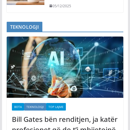
05/12/2025
TEKNOLOGJI
BOTA
TEKNOLOGJI
TOP LAJME
Bill Gates bën renditjen, ja katër
profesionet që do t’i mbijetojnë