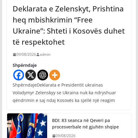
Deklarata e Zelenskyt, Prishtina
heq mbishkrimin “Free
Ukraine”: Shteti i Kosovës duhet
të respektohet
09/08/2026
admin
Shpërndaje
ShpërndajeDeklarata e Presidentit ukrainas
Volodymyr Zelenskyy se Ukraina nuk ka ndryshuar
qëndrimin e saj ndaj Kosovës ka sjellë një reagim
BDI: 83 seanca në Qeveri pa
procesverbale në gjuhën shqipe
09/08/2026