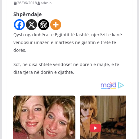
26/06/2018
admin
Shpërndaje
Qysh nga kohërat e Egjiptit të lashtë, njerëzit e kanë
vendosur unazën e martesës në gishtin e tretë të
dorës.
Sot, në disa shtete vendoset në dorën e majtë, e te
disa tjera në dorën e djathtë.