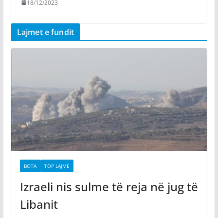
18/12/2023
Lajmet e fundit
BOTA
TOP LAJME
Izraeli nis sulme të reja në jug të
Libanit