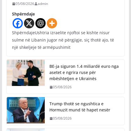
05/08/2026
admin
Shpërndaje
ShpërndajeUshtria izraelite njoftoi se kishte nisur
sulme në Libanin jugor në përgjigje, siç thotë ajo, të
një shkeljeje të armëpushimit
BE-ja siguron 1.4 miliardë euro nga
asetet e ngrira ruse për
mbështetjen e Ukrainës
05/08/2026
Trump thotë se ngushtica e
Hormuzit mund të hapet nesër
05/08/2026