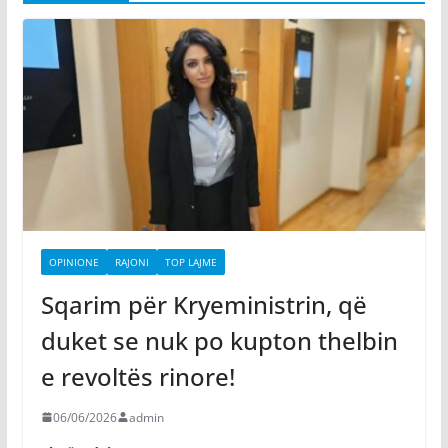
OPINIONE
RAJONI
TOP LAJME
Sqarim për Kryeministrin, që
duket se nuk po kupton thelbin
e revoltës rinore!
06/06/2026
admin