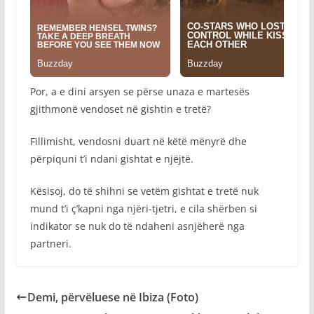
Por, a e dini arsyen se përse unaza e martesës
gjithmonë vendoset në gishtin e tretë?
Fillimisht, vendosni duart në këtë mënyrë dhe
përpiquni t’i ndani gishtat e njëjtë.
Kësisoj, do të shihni se vetëm gishtat e tretë nuk
mund t’i ç’kapni nga njëri-tjetri, e cila shërben si
indikator se nuk do të ndaheni asnjëherë nga
partneri.
Demi, përvëluese në Ibiza (Foto)