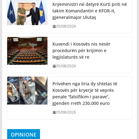
Kryeministri në detyrë Kurti priti në
takim Komandantin e KFOR-it,
gjeneralmajor Ulutaş
05/08/2026
Kuvendi i Kosovës nis nesër
procedurën për krijimin e
legjislaturës së re
05/08/2026
Privohen nga liria dy shtetas të
Kosovës për kryerje të veprës
penale “falsifikim i parave“,
gjenden rreth 230.000 euro
05/08/2026
OPINIONE