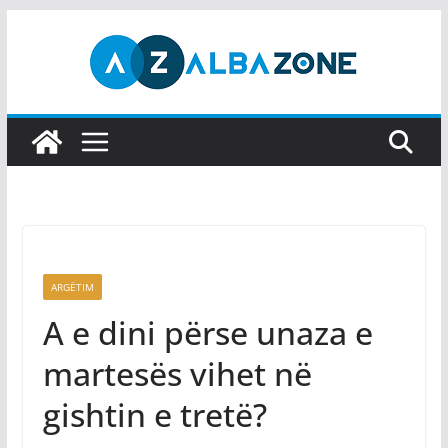
Skip
to
content
ARGËTIM
A e dini përse unaza e
martesës vihet në
gishtin e tretë?