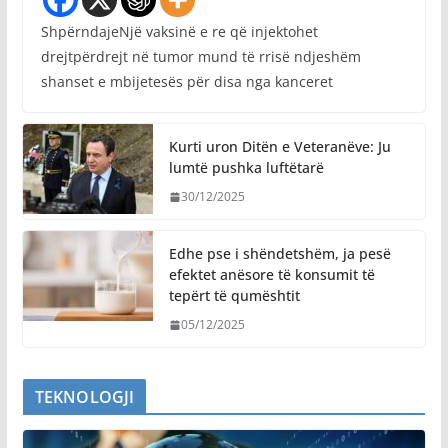
ShpërndajeNjë vaksinë e re që injektohet
drejtpërdrejt në tumor mund të rrisë ndjeshëm
shanset e mbijetesës për disa nga kanceret
Kurti uron Ditën e Veteranëve: Ju
lumtë pushka luftëtarë
30/12/2025
Edhe pse i shëndetshëm, ja pesë
efektet anësore të konsumit të
tepërt të qumështit
05/12/2025
TEKNOLOGJI