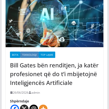
BOTA
TEKNOLOGJI
TOP LAJME
Bill Gates bën renditjen, ja katër
profesionet që do t’i mbijetojnë
Inteligjencës Artificiale
26/06/2026
admin
Shpërndaje