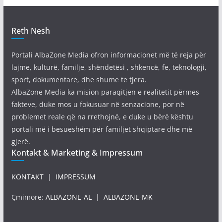
Reth Nesh
Portali AlbaZone Media ofron informacionet më të reja për
lajme, kulturë, familje, shëndetësi , shkencë, fe, teknologji,
sport, dokumentare, dhe shume te tjera.
AlbaZone Media ka mision paraqitjen e realitetit përmes
fakteve, duke mos u fokusuar në senzacione, por në
problemet reale që na rrethojnë, e duke u bërë kështu
portali më i besueshëm për familjet shqiptare dhe më
gjerë.
Kontakt & Marketing & Impressum
KONTAKT
|
IMPRESSUM
Çmimore:
ALBAZONE-AL
|
ALBAZONE-MK