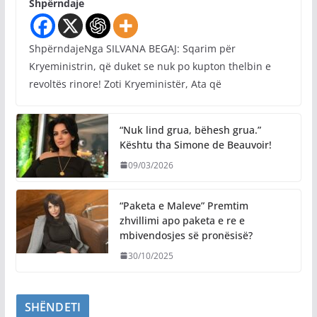
Shpërndaje
ShpërndajeNga SILVANA BEGAJ: Sqarim për
Kryeministrin, që duket se nuk po kupton thelbin e
revoltës rinore! Zoti Kryeministër, Ata që
“Nuk lind grua, bëhesh grua.”
Kështu tha Simone de Beauvoir!
09/03/2026
“Paketa e Maleve” Premtim
zhvillimi apo paketa e re e
mbivendosjes së pronësisë?
30/10/2025
SHËNDETI