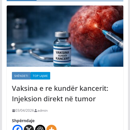
SHËNDETI
TOP LAJME
Vaksina e re kundër kancerit:
Injeksion direkt në tumor
03/04/2026
admin
Shpërndaje