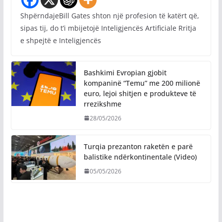
ShpërndajeBill Gates shton një profesion të katërt që,
sipas tij, do t’i mbijetojë Inteligjencës Artificiale Rritja
e shpejtë e Inteligjencës
Bashkimi Evropian gjobit
kompaninë “Temu” me 200 milionë
euro, lejoi shitjen e produkteve të
rrezikshme
28/05/2026
Turqia prezanton raketën e parë
balistike ndërkontinentale (Video)
05/05/2026