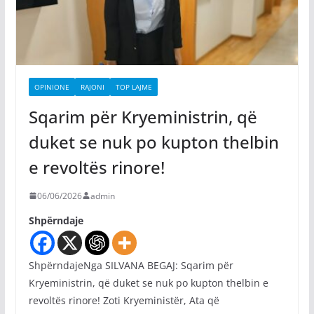
OPINIONE
RAJONI
TOP LAJME
Sqarim për Kryeministrin, që
duket se nuk po kupton thelbin
e revoltës rinore!
06/06/2026
admin
Shpërndaje
ShpërndajeNga SILVANA BEGAJ: Sqarim për
Kryeministrin, që duket se nuk po kupton thelbin e
revoltës rinore! Zoti Kryeministër, Ata që