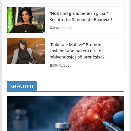
“Nuk lind grua, bëhesh grua.”
Kështu tha Simone de Beauvoir!
09/03/2026
“Paketa e Maleve” Premtim
zhvillimi apo paketa e re e
mbivendosjes së pronësisë?
30/10/2025
SHËNDETI