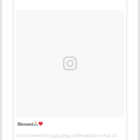
Blessed
A post shared by
Lala Limaj
(@limajlala) on
Aug 15, 2018 at 8:07am PDT