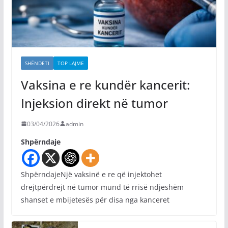
SHËNDETI
TOP LAJME
Vaksina e re kundër kancerit:
Injeksion direkt në tumor
03/04/2026
admin
Shpërndaje
ShpërndajeNjë vaksinë e re që injektohet
drejtpërdrejt në tumor mund të rrisë ndjeshëm
shanset e mbijetesës për disa nga kanceret