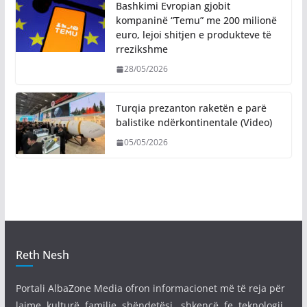
Bashkimi Evropian gjobit
kompaninë “Temu” me 200 milionë
euro, lejoi shitjen e produkteve të
rrezikshme
28/05/2026
Turqia prezanton raketën e parë
balistike ndërkontinentale (Video)
05/05/2026
Reth Nesh
Portali AlbaZone Media ofron informacionet më të reja për
lajme, kulturë, familje, shëndetësi , shkencë, fe, teknologji,