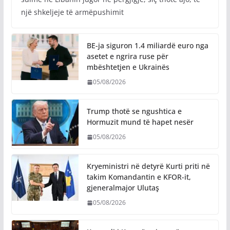
një shkeljeje të armëpushimit
BE-ja siguron 1.4 miliardë euro nga
asetet e ngrira ruse për
mbështetjen e Ukrainës
05/08/2026
Trump thotë se ngushtica e
Hormuzit mund të hapet nesër
05/08/2026
Kryeministri në detyrë Kurti priti në
takim Komandantin e KFOR-it,
gjeneralmajor Ulutaş
05/08/2026