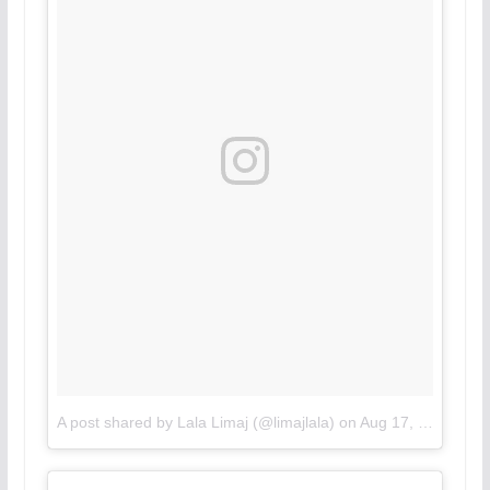
A post shared by Lala Limaj (@limajlala)
on
Aug 17, 2018 at 7:56am PDT