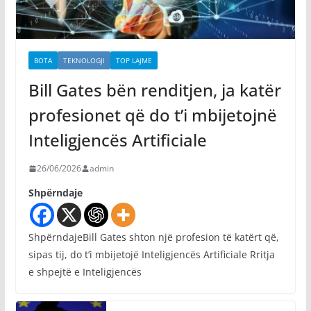
BOTA
TEKNOLOGJI
TOP LAJME
Bill Gates bën renditjen, ja katër
profesionet që do t’i mbijetojnë
Inteligjencës Artificiale
26/06/2026
admin
Shpërndaje
ShpërndajeBill Gates shton një profesion të katërt që,
sipas tij, do t’i mbijetojë Inteligjencës Artificiale Rritja
e shpejtë e Inteligjencës