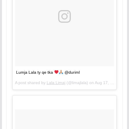
Lumja Lala ty qe tka
@duriml
A post shared by
Lala Limaj
(@limajlala) on
Aug 17, 2018 at 3:39am PDT