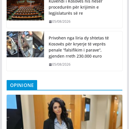
Kuvendi i Kosovës nis nesër
procedurën për krijimin e
legjislaturës së re
05/08/2026
Privohen nga liria dy shtetas të
Kosovës për kryerje të veprës
penale “falsifikim i parave“,
gjenden rreth 230.000 euro
05/08/2026
OPINIONE