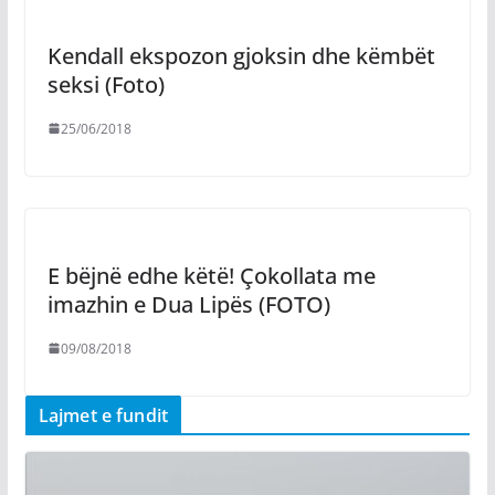
Kendall ekspozon gjoksin dhe këmbët
seksi (Foto)
25/06/2018
E bëjnë edhe këtë! Çokollata me
imazhin e Dua Lipës (FOTO)
09/08/2018
Lajmet e fundit