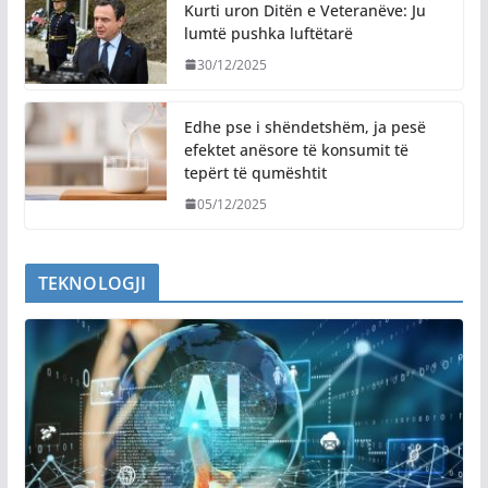
Kurti uron Ditën e Veteranëve: Ju
lumtë pushka luftëtarë
30/12/2025
Edhe pse i shëndetshëm, ja pesë
efektet anësore të konsumit të
tepërt të qumështit
05/12/2025
TEKNOLOGJI