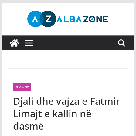
Skip
to
content
SHOWBIZ
Djali dhe vajza e Fatmir
Limajt e kallin në
dasmë