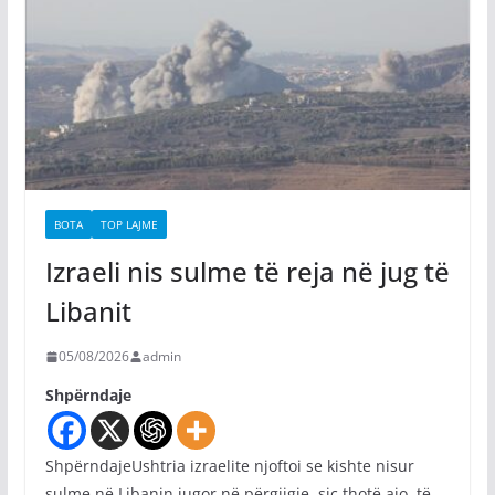
BOTA
TOP LAJME
Izraeli nis sulme të reja në jug të
Libanit
05/08/2026
admin
Shpërndaje
ShpërndajeUshtria izraelite njoftoi se kishte nisur
sulme në Libanin jugor në përgjigje, siç thotë ajo, të